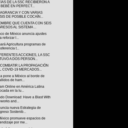
ÍAS DE LA SSC RECIBIERON A
 BEBÉ EN PERFECT...
LAGRANCIA Y CON VARIAS
SIS DE POSIBLE COCAÍN...
OMBRE QUE CUENTA CON SEIS
GRESOS AL SISTEMA ...
nco de México anuncia ajustes
 reforzar l...
sará Agricultura programas de
nsferencia t...
IFERENTES ACCIONES, LA SSC
TUVO A DOS PERSON...
 COMBATIR LA PROPAGACIÓN
L COVID-19 MERCADOS...
a pone a México al borde de
allidos de ham...
am Online en América Latina
ocada en la lu...
ndo Download: Have a Blast With
eworks and...
nuncia nueva Estrategia de
greso Sostenib...
éxico promueve espacios de
endizaje por me...