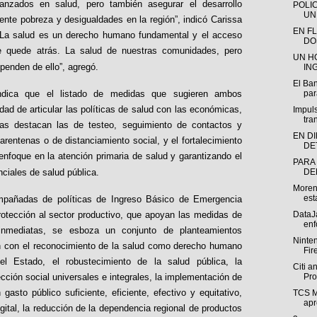
canzados en salud, pero también asegurar el desarrollo
POLIC
UN
iente pobreza y desigualdades en la región”, i
ndicó Carissa
EN F
La salud es un derecho humano fundamental y el acceso
DO
ie quede atrás. La salud de nuestras comunidades, pero
UN H
penden de ello”, agregó.
IN
El Ba
indica que el listado de medidas que sugieren ambos
para
d de articular las políticas de salud con las económicas,
Impul
tra
llas destacan las de testeo, seguimiento de contactos y
EN D
entenas o de distanciamiento social, y el fortalecimiento
DE
nfoque en la atención primaria de salud y garantizando el
PARA
ciales de salud pública.
DE
Moren
est
pañadas de políticas de Ingreso Básico de Emergencia
otección al sector productivo, que apoyan las medidas de
DataJ
enf
inmediatas, se esboza un conjunto de planteamientos
Ninte
ón con el reconocimiento de la salud como derecho humano
Fir
el Estado, el robustecimiento de la salud pública, la
Citi a
cción social universales e integrales, la implementación de
Pro
 gasto público suficiente, eficiente, efectivo y equitativo,
TCS M
apr
gital, la reducción de la dependencia regional de productos