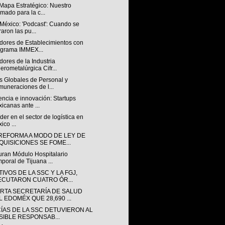
 Mapa Estratégico: Nuestro
imado para la c...
México: 'Podcast': Cuando se
raron las pu...
adores de Establecimientos con
grama IMMEX...
dores de la Industria
erometalúrgica Cifr...
s Globales de Personal y
uneraciones de l...
encia e innovación: Startups
icanas ante ...
 líder en el sector de logística en
ico ...
REFORMA A MODO DE LEY DE
QUISICIONES SE FOME...
uran Módulo Hospitalario
poral de Tijuana ...
IVOS DE LA SSC Y LA FGJ,
ECUTARON CUATRO ÓR...
RTA SECRETARÍA DE SALUD
L EDOMÉX QUE 28,690 ...
CÍAS DE LA SSC DETUVIERON AL
SIBLE RESPONSAB...