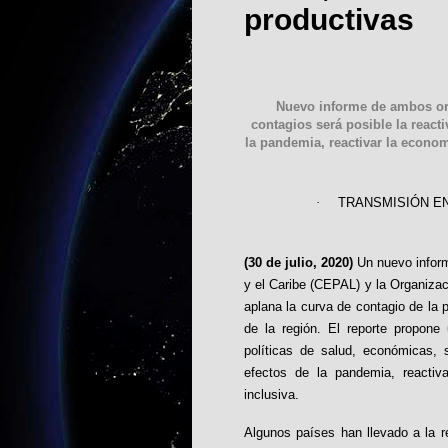
productivas
Nuevo informe de ambos or
contagios será posible la react
la pandemia, reactivar la econom
·
TRANSMISIÓN EN
(30 de julio, 2020)
Un nuevo infor
y el Caribe (CEPAL) y la Organiza
aplana la curva de contagio de la
de la región. El reporte propone
políticas de salud, económicas, s
efectos de la pandemia, reactiv
inclusiva.
Algunos países han llevado a la re