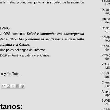
3 cara
la matriz productiva, junto a un impulso de la inversión
Gran
Detall
mej
Innova
de c
Dosis
 VIVO
.
con
L-OPS completo.
Salud y economía: una convergencia
Aerop
ntar el COVID-19 y retomar la senda hacia el desarrollo
tec
 Latina y el Caribe
.
Cadill
de 
rincipales hallazgos del informe
.
-19 en América Latina y el Caribe
.
Proteg
de 
POLIC
ME
BBVA 
ckr
y
YouTube
.
ant
Clien
Loa
Amplía
apr
SUPE
AC
arios:
LA BR