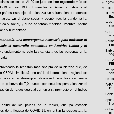
iales de casos. Al 29 de julio, se han registrado más de
►
agos
D-19 y casi 190 mil muertes en América Latina y el
▼
julio
e países está lejos de alcanzar un aplanamiento sostenido
THE V
Ent
ontagios. En el plano social y económico, la pandemia ha
Intelig
mica y social, y si no se toman medidas urgentes, podría
Cos
aria y humanitaria.
Get t
aná
economía: una convergencia necesaria para enfrentar el
Norma
Pre
cia el desarrollo sostenible en América Latina y el
Barbie
rofundamente no solo la vida diaria de las personas en la
seg
 vida.
EN LA
PE
provocado la recesión más abrupta de la historia que, de
Inaug
a CEPAL, implicará una caída del crecimiento regional de
sani
n alza en el desempleo alcanzando una tasa cercana a
En Tex
de pobreza de 7,0 puntos porcentuales para alcanzar el
PARA
DE
ación de la desigualdad con un alza promedio en el índice
Gobie
.
Apues
inv
 salud de los países de la región, que ya estaban
Gobie
es de la llegada de COVID-19, enfrentan la respuesta a la
des