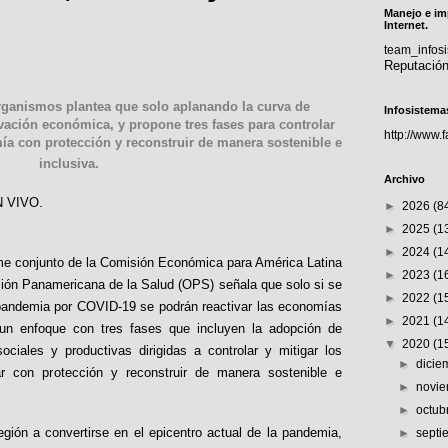
Manejo e im
Internet.
team_info
Reputació
ganismos plantea que solo aplanando la curva de
Infosistema
ivación económica, y propone tres fases para controlar
http://www.
ía con protección y reconstruir de manera sostenible e
inclusiva.
Archivo
 VIVO
.
►
2026
(8
►
2025
(1
►
2024
(1
me conjunto de la Comisión Económica para América Latina
►
2023
(1
ción Panamericana de la Salud (OPS) señala que solo si se
►
2022
(1
 pandemia por COVID-19 se podrán reactivar las economías
►
2021
(1
 un enfoque con tres fases que incluyen la adopción de
▼
2020
(1
ociales y productivas dirigidas a controlar y mitigar los
►
dici
ar con protección y reconstruir de manera sostenible e
►
novi
►
octub
gión a convertirse en el epicentro actual de la pandemia,
►
sept