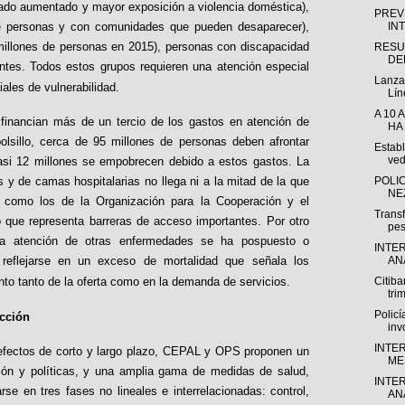
rado aumentado y mayor exposición a violencia doméstica),
PREV
de personas y con comunidades que pueden desaparecer),
IN
millones de personas en 2015), personas con discapacidad
RESU
DE
ntes. Todos estos grupos requieren una atención especial
Lanza 
ales de vulnerabilidad.
Lín
A 10 
 financian más de un tercio de los gastos en atención de
HA
olsillo, cerca de 95 millones de personas deben afrontar
Establ
ved
casi 12 millones se empobrecen debido a estos gastos. La
 y de camas hospitalarias no llega ni a la mitad de la que
POLI
NE
, como los de la Organización para la Cooperación y el
Trans
 que representa barreras de acceso importantes. Por otro
pes
la atención de otras enfermedades se ha pospuesto o
INTE
 reflejarse en un exceso de mortalidad que señala los
ANÁ
to tanto de la oferta como en la demanda de servicios.
Citib
tri
Policí
ucción
inv
INTE
 efectos de corto y largo plazo, CEPAL y OPS proponen un
MES
ción y políticas, y una amplia gama de medidas de salud,
INTE
e en tres fases no lineales e interrelacionadas: control,
ANÁ