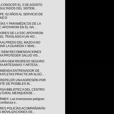
A CONOCER EL 3 DE AGOSTO
SULTADOS DEL SISTEM...
E: 62 AÑOS AL SERVICIO DE
XICO
CÍAS Y PARAMÉDICOS DE LA
C APOYARON EN EL NA...
ORES DE LA SSC APOYARON
 EL TRASLADO A UN HO...
A ALFREDO DEL MAZO A NO
JAR LA GUARDIA Y MAN...
E ISEM RECOMENDACIONES
RA PROTEGER SALUD VIS...
URA GEM REGRESO SEGURO
RA ARTESANAS Y ARTESA...
MIENDA ENTRENADOR DE
RATLETAS PRACTICAR ALGÚ...
 REPELER UNA AGRESIÓN POR
TE DE POSIBLES IN...
RGA BIBLIOTECA DEL CENTRO
LTURAL MEXIQUENSE ...
MEX: Las inversiones peligran:
confianza e...
RES POLICÍAS ACOMPAÑARÁN
S MOVILIZACIONES DE...