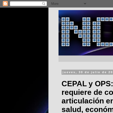
jueves, 30 de julio de 2
CEPAL y OPS: 
requiere de c
articulación en
salud, económ