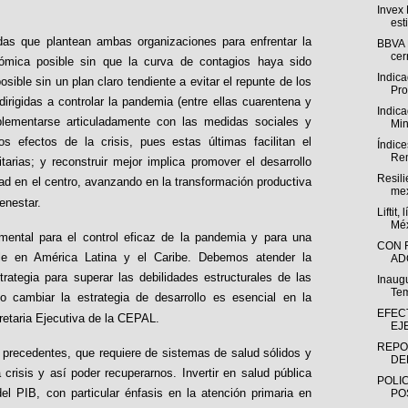
Invex
est
das que plantean ambas organizaciones para enfrentar la
BBVA 
cer
mica posible sin que la curva de contagios haya sido
Indic
osible sin un plan claro tendiente a evitar el repunte de los
Pro
dirigidas a controlar la pandemia (entre ellas cuarentena y
Indica
plementarse articuladamente con las medidas sociales y
Min
os efectos de la crisis, pues estas últimas facilitan el
Índice
Rem
arias; y reconstruir mejor implica promover el desarrollo
Resili
dad en el centro, avanzando en la transformación productiva
mex
ienestar.
Liftit,
Méx
mental para el control eficaz de la pandemia y para una
CON 
le en América Latina y el Caribe. Debemos atender la
AD
ategia para superar las debilidades estructurales de las
Inaug
Tem
 cambiar la estrategia de desarrollo es esencial en la
EFECT
cretaria Ejecutiva de la CEPAL.
EJ
REPO
 precedentes, que requiere de sistemas de salud sólidos y
DE
 crisis y así poder recuperarnos. Invertir en salud pública
POLI
l PIB, con particular énfasis en la atención primaria en
PO