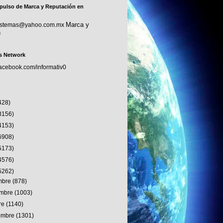
pulso de Marca y Reputación en
Marca y
sistemas@yahoo.com.mx
n
s Network
facebook.com/informativ0
428)
3156)
4153)
6908)
5173)
4576)
5262)
embre
(878)
embre
(1003)
re
(1140)
iembre
(1301)