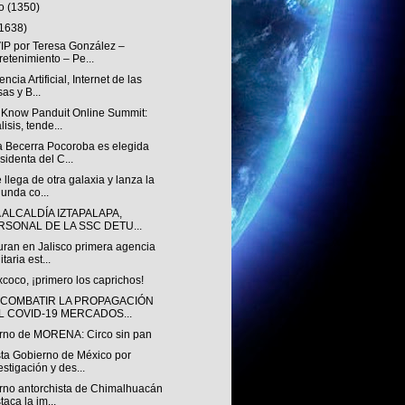
to
(1350)
(1638)
IP por Teresa González –
retenimiento – Pe...
encia Artificial, Internet de las
as y B...
o Know Panduit Online Summit:
lisis, tende...
 Becerra Pocoroba es elegida
sidenta del C...
 llega de otra galaxia y lanza la
unda co...
 ALCALDÍA IZTAPALAPA,
RSONAL DE LA SSC DETU...
uran en Jalisco primera agencia
taria est...
coco, ¡primero los caprichos!
 COMBATIR LA PROPAGACIÓN
L COVID-19 MERCADOS...
rno de MORENA: Circo sin pan
ta Gobierno de México por
estigación y des...
rno antorchista de Chimalhuacán
taca la im...