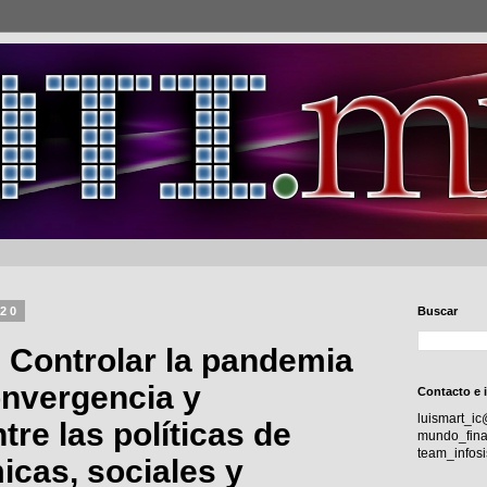
020
Buscar
Controlar la pandemia
onvergencia y
Contacto e 
luismart_i
tre las políticas de
mundo_fina
team_info
icas, sociales y