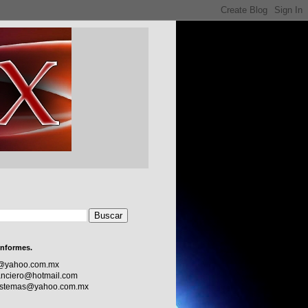
informes.
c@yahoo.com.mx
nciero@hotmail.com
sistemas@yahoo.com.mx