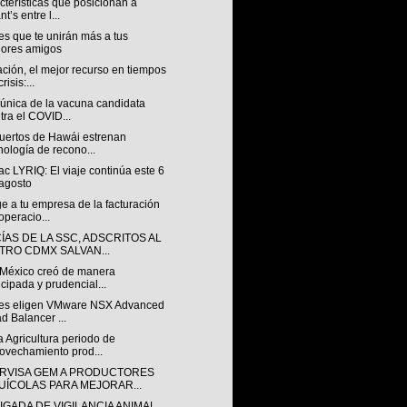
cterísticas que posicionan a
t’s entre l...
es que te unirán más a tus
ores amigos
ción, el mejor recurso en tiempos
risis:...
 única de la vacuna candidata
tra el COVID...
uertos de Hawái estrenan
nología de recono...
ac LYRIQ: El viaje continúa este 6
agosto
e a tu empresa de la facturación
operacio...
ÍAS DE LA SSC, ADSCRITOS AL
TRO CDMX SALVAN...
México creó de manera
icipada y prudencial...
tes eligen VMware NSX Advanced
d Balancer ...
 Agricultura periodo de
ovechamiento prod...
RVISA GEM A PRODUCTORES
UÍCOLAS PARA MEJORAR...
IGADA DE VIGILANCIA ANIMAL