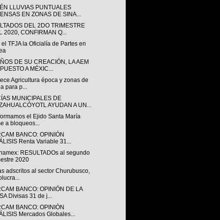
ÉN LLUVIAS PUNTUALES
TENSAS EN ZONAS DE SINA...
LTADOS DEL 2DO TRIMESTRE
L 2020, CONFIRMAN Q...
el TFJA la Oficialía de Partes en
ea
AÑOS DE SU CREACIÓN, LA AEM
 PUESTO A MÉXIC...
ece Agricultura época y zonas de
a para p...
CÍAS MUNICIPALES DE
ZAHUALCÓYOTL AYUDAN A UN...
formamos el Ejido Santa María
e a bloqueos...
RCAM BANCO: OPINIÓN
LISIS Renta Variable 31...
anamex: RESULTADOs al segundo
mestre 2020
as adscritos al sector Churubusco,
olucra...
RCAM BANCO: OPINIÓN DE LA
A Divisas 31 de j...
RCAM BANCO: OPINIÓN
LISIS Mercados Globales...