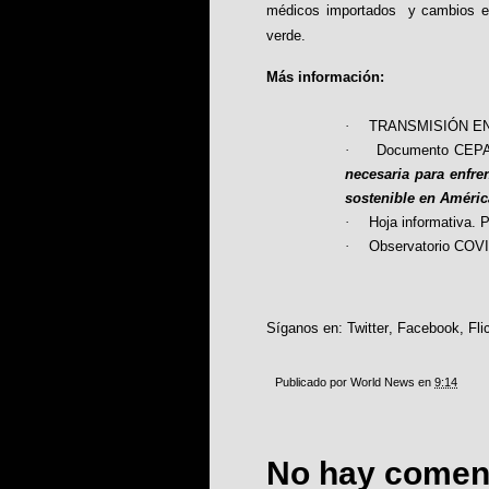
médicos importados y cambios en 
verde.
Más información:
·
TRANSMISIÓN EN
·
Documento CEPA
necesaria para enfre
sostenible en América
·
Hoja informativa. P
·
Observatorio COVID
Síganos en:
Twitter
,
Facebook
,
Fli
Publicado por
World News
en
9:14
No hay coment