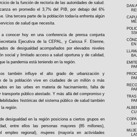
cicio de la función de rectoría de las autoridades de salud.
DAN 
alcanza en promedio el 3,7% del PIB, por debajo del 6%
RE
 Una tercera parte de la población todavía enfrenta algún
CAPUF
MÉ
servicios de salud que necesita.
POLI
SS
 a conocer hoy en una conferencia de prensa conjunta
CÓND
ecretaria Ejecutiva de la CEPAL, y Carissa F. Etienne,
EN
grados de desigualdad acompañados por elevados niveles
LLAM
ón social y limitado acceso a salud oportuna y de calidad,
BA
 que la pandemia está teniendo en la región.
EMIT
PA
os también influye el alto grado de urbanización y
PROC
PA
io de la población vive en ciudades de un millón o más
RECO
lados en las urbes en materia de hacinamiento, falta de
PA
 transporte público atestado. Y más allá del compromiso y
TRAS
debilidades históricas del sistema público de salud también
PAR
 la región.
ALBE
CU
de desigualdad en la región posiciona a ciertos grupos en
COPAR
La 
lidad, entre ellos las personas mayores (85 millones),
MUJE
el empleo regional), mujeres (mayoría en actividades
LA