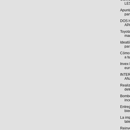
LE
Apunt
par
DOS 
AP
Toyota
man
Ideat
par
Cómo p
a t
Invex
eur
INTE
ANÁ
Reali
det
Bombe
inc
Entre
bie
La imp
tal
Reinv