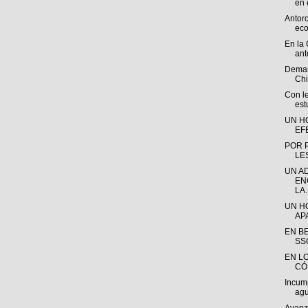
en 
Antorc
eco
En la
ant
Deman
Ch
Con l
est
UN H
EFE
POR 
LE
UN A
EN
LA.
UN H
AP
EN BE
SS
EN LO
CÓ
Incum
agu