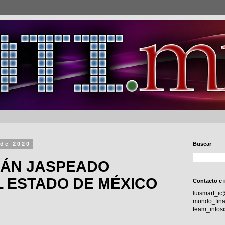
 de 2020
Buscar
ÁN JASPEADO
L ESTADO DE MÉXICO
Contacto e 
luismart_i
mundo_fina
team_info