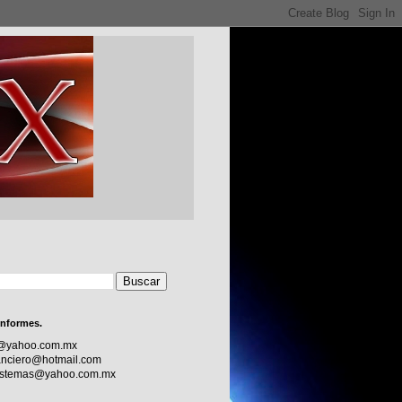
informes.
c@yahoo.com.mx
nciero@hotmail.com
sistemas@yahoo.com.mx