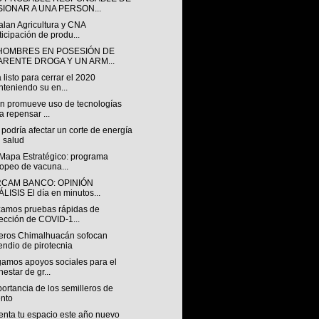
SIONAR A UNA PERSON...
alan Agricultura y CNA
ticipación de produ...
HOMBRES EN POSESIÓN DE
ARENTE DROGA Y UN ARM...
 listo para cerrar el 2020
teniendo su en...
ón promueve uso de tecnologías
a repensar ...
odría afectar un corte de energía
u salud
 Mapa Estratégico: programa
opeo de vacuna...
RCAM BANCO: OPINIÓN
LISIS El día en minutos...
zamos pruebas rápidas de
ección de COVID-1...
ros Chimalhuacán sofocan
endio de pirotecnia
gamos apoyos sociales para el
nestar de gr...
ortancia de los semilleros de
ento
enta tu espacio este año nuevo