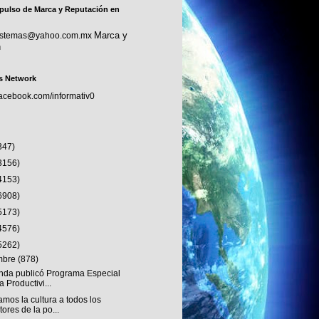
pulso de Marca y Reputación en
Marca y
sistemas@yahoo.com.mx
n
s Network
facebook.com/informativ0
347)
3156)
4153)
6908)
5173)
4576)
5262)
embre
(878)
nda publicó Programa Especial
a Productivi...
mos la cultura a todos los
tores de la po...