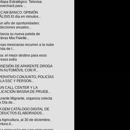
Mapa Estratégico: Televisa
ovechará para ...
RCAM BANCO: OPINIÓN
LISIS El día en minutos...
un año de oportunidades:
dicciones anuales...
 lanza su nueva paleta de
bras Mia Palette...
sas mexicanas recurren a la nube
ida de I...
a: el mejor destino para esos
resos extra
OSESIÓN DE APARENTE DROGA
UN AUTOMÓVIL CON R...
PERATIVO CONJUNTO, POLICÍAS
 LA SSC Y PERSON...
UN CALL CENTER Y LA
LICACIÓN MASIVA DE PRUEB...
rante Migrante, organiza colecta
e Día de...
A GEM CATÁLOGO DIGITAL DE
ODUCTOS ELABORADOS...
 Agricultura, al 30 de diciembre,
rtura d...