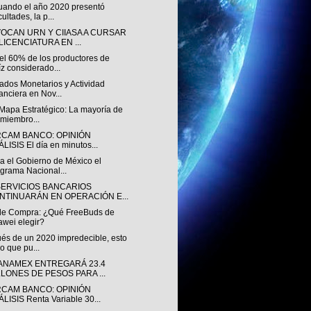
uando el año 2020 presentó
cultades, la p...
OCAN URN Y CIIASA A CURSAR
LICENCIATURA EN ...
el 60% de los productores de
z considerado...
ados Monetarios y Actividad
anciera en Nov...
 Mapa Estratégico: La mayoría de
 miembro...
RCAM BANCO: OPINIÓN
LISIS El día en minutos...
a el Gobierno de México el
grama Nacional...
SERVICIOS BANCARIOS
NTINUARÁN EN OPERACIÓN E...
de Compra: ¿Qué FreeBuds de
wei elegir?
és de un 2020 impredecible, esto
lo que pu...
BANAMEX ENTREGARÁ 23.4
LLONES DE PESOS PARA ...
RCAM BANCO: OPINIÓN
LISIS Renta Variable 30...