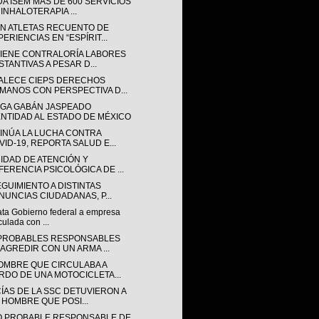
DA ISEM MÁS DE 600 SERVICIOS
 INHALOTERAPIA ...
N ATLETAS RECUENTO DE
ERIENCIAS EN “ESPÍRIT...
IENE CONTRALORÍA LABORES
STANTIVAS A PESAR D...
ALECE CIEPS DERECHOS
MANOS CON PERSPECTIVA D...
GA GABÁN JASPEADO
ENTIDAD AL ESTADO DE MÉXICO
INÚA LA LUCHA CONTRA
VID-19, REPORTA SALUD E...
NIDAD DE ATENCIÓN Y
FERENCIA PSICOLÓGICA DE ...
GUIMIENTO A DISTINTAS
NUNCIAS CIUDADANAS, P...
ata Gobierno federal a empresa
culada con ...
PROBABLES RESPONSABLES
 AGREDIR CON UN ARMA ...
OMBRE QUE CIRCULABA A
RDO DE UNA MOTOCICLETA...
CÍAS DE LA SSC DETUVIERON A
 HOMBRE QUE POSI...
 PROBABLE RESPONSABLE DE