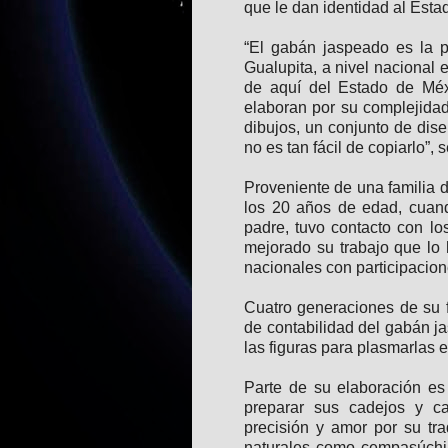
que le dan identidad al Esta
“El gabán jaspeado es la 
Gualupita, a nivel nacional 
de aquí del Estado de Méxi
elaboran por su complejidad
dibujos, un conjunto de di
no es tan fácil de copiarlo”,
Proveniente de una familia d
los 20 años de edad, cuando
padre, tuvo contacto con los
mejorado su trabajo que lo 
nacionales con participacion
Cuatro generaciones de su fa
de contabilidad del gabán ja
las figuras para plasmarlas e
Parte de su elaboración es d
preparar sus cadejos y can
precisión y amor por su tra
naturales como cempasúchil,