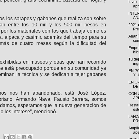
Invex 
apr
INTE
ANÁ
os los sarapes y gabanes que realiza son sobre
lan entre los 10 mil y los 500 mil pesos en
2021 
Pre
 por los materiales con los que trabaja como es
Anahí
ta, alpaca y casimir, además del tiempo para su
som
 más de cuatro meses según la dificultad del
Empre
híbr
Tu dep
exhibidas en museos y otras que han recorrido
ing
te está preocupado porque en su comunidad ya
EN P
minan la técnica y se dedican a tejer gabanes
Y 
EN O
DE
os nos han abandonado, está José López,
CON 
AP
Soriano, Armando Nava, Fausto Barrera, somos
edamos, esperamos que la nueva generación de
Restau
est
o les interese”, mencionó.
LANZ
PR
Amplía
ape