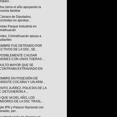
espaci...
ha cierra el año apoyando la
nomía familiar
 Cámara de Diputados,
orchistas no aprobar...
dan Parque Industrial en
imalhuacán
entes, Chimalhuacán apoya a
udiantes
OMBRE FUE DETENIDO POR
CTIVOS DE LA SSC, SE...
POSIBLEMENTE CAUSAR
SIONES CON UNAS TIJERAS ...
DULTO MAYOR QUE SE
CONTRABA EXTRAVIADO EN
..
OMBRE EN POSESIÓN DE
ARENTE COCAÍNA Y UN ARM...
NITO JUÁREZ, POLICÍAS DE LA
C DETUVIERON A ...
 QUE VA DEL AÑO, LOS
NDORES DE LA SSC TRASL...
ple IPN y Palacio Nacional con
inaldo, per...