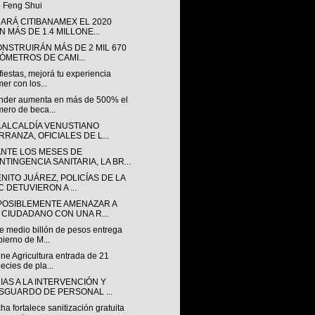
 Feng Shui
ARÁ CITIBANAMEX EL 2020
N MÁS DE 1.4 MILLONE...
ONSTRUIRÁN MÁS DE 2 MIL 670
LÓMETROS DE CAMI...
fiestas, mejorá tu experiencia
er con los...
nder aumenta en más de 500% el
ero de beca...
A ALCALDÍA VENUSTIANO
RRANZA, OFICIALES DE L...
NTE LOS MESES DE
NTINGENCIA SANITARIA, LA BR...
NITO JUÁREZ, POLICÍAS DE LA
C DETUVIERON A ...
POSIBLEMENTE AMENAZAR A
 CIUDADANO CON UNA R...
e medio billón de pesos entrega
ierno de M...
ne Agricultura entrada de 21
ecies de pla...
IAS A LA INTERVENCIÓN Y
SGUARDO DE PERSONAL ...
ha fortalece sanitización gratuita