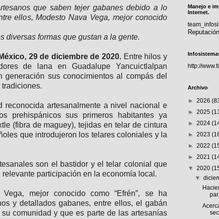
rtesanos que saben tejer gabanes debido a lo
Manejo e im
Internet.
entre ellos, Modesto Nava Vega, mejor conocido
team_info
Reputació
s diversas formas que gustan a la gente.
Infosistema
México, 29 de diciembre de 2020.
Entre hilos y
edores de lana en Guadalupe Yancuictlalpan
http://www.
n generación sus conocimientos al compás del
 tradiciones.
Archivo
►
2026
(8
 reconocida artesanalmente a nivel nacional e
►
2025
(1
pos prehispánicos sus primeros habitantes ya
►
2024
(1
le (fibra de maguey), tejidas en telar de cintura
oles que introdujeron los telares coloniales y la
►
2023
(1
►
2022
(1
►
2021
(1
esanales son el bastidor y el telar colonial que
▼
2020
(1
 relevante participación en la economía local.
▼
dici
Hacie
 Vega, mejor conocido como “Efrén”, se ha
par
inos y detallados gabanes, entre ellos, el gabán
Acerca
 su comunidad y que es parte de las artesanías
sec