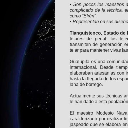
• Son pocos los maestros a
complicado de la técnica, 
como “Efrén”.
• Representan en sus diseño
Tianguistenco, Estado de 
telares de pedal, los tej
transmiten de generación e
telar para mantener vivas las
Gualupita es una comunidad
internacional. Desde tiem
elaboraban artesanías con ixt
hasta la llegada de los españ
lana de borrego.
Actualmente sus técnicas art
le han dado a esta población
El maestro Modesto Nava
caracterizado por realizar f
jaspeado que se elabora en