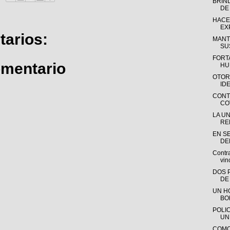
BRIN
DE
HACE
EXP
arios:
MANT
SU
FORT
omentario
HU
OTOR
ID
CONT
CO
LA U
RE
EN SE
DE
Contr
vin
DOS 
DE
UN H
BO
POLI
UN
COMO