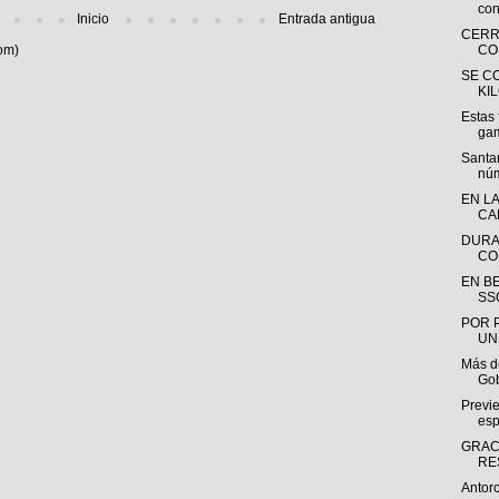
con
Inicio
Entrada antigua
CERR
om)
CO
SE C
KI
Estas 
gam
Santa
núm
EN L
CA
DURA
CO
EN BE
SS
POR 
UN
Más d
Gob
Previe
esp
GRAC
RE
Antorc