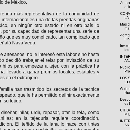
do de México.
Aun c
difi
prenda más representativa de la comunidad de
CONV
LA 
e internacional es una de las prendas originarias
Más d
co, en ningún otro estado ni en otro país lo
maí
, por su capacidad de representar una serie de
Agreg
seño que es muy complicado, tan complicado que
Fin
 señaló Nava Vega.
Invex
los
e artesanos, no le interesó esta labor sino hasta
INTE
 decidió trabajar el telar por invitación de su
ANÁ
 hilos para empezar a tejer, con la práctica ha
Public
ha llevado a ganar premios locales, estatales y
Pro
es en el extranjero.
LOS 
CO
milia han trasmitido los secretos de la técnica
Guía 
Hua
speado, que le ha permitido definir exactamente
Despu
n su tejido.
es 
CITI
iseñar, hilar, urdir, repasar, atar la tela, como
MI
illas; en la tejeduría requiere coordinación,
INTE
dición. El teñido de la lana lo hace con tintes
ANÁ
 pericón, grana cochinilla, cáscara de nogal y