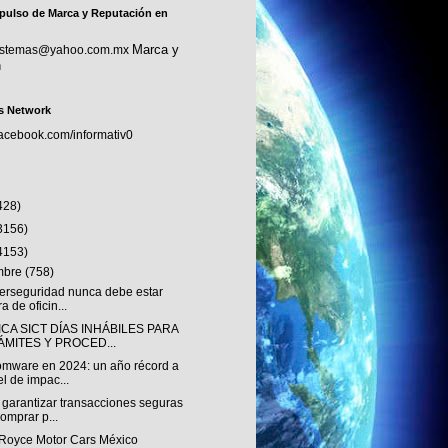
pulso de Marca y Reputación en
Marca y
sistemas@yahoo.com.mx
n
s Network
facebook.com/informativ0
428)
3156)
4153)
embre
(758)
berseguridad nunca debe estar
ra de oficin...
CA SICT DÍAS INHÁBILES PARA
ÁMITES Y PROCED...
mware en 2024: un año récord a
el de impac...
garantizar transacciones seguras
comprar p...
-Royce Motor Cars México