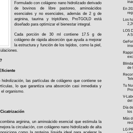
ina
Formulado con colágeno nano hidrolizado derivado
de bovinos de libre pastoreo, aminoácidos
En 202
regi
esenciales y no esenciales, además de 2 g de
arginina, taurina y triptófano, ProTGOLD está
Los h
2,2
diseñado para optimizar el bienestar integral.
LOS 
Cada porción de 30 ml contiene 17.5 g de
A 
colágeno de rápida absorción que ayuda a mejorar
GeForc
la estructura y función de los tejidos, como la piel,
ins
culaciones.
Rappi
exc
?
Blind
de f
Eficiente
Reconf
Tel
hidrolización, las partículas de colágeno que contiene se
Tu Nu
ículas, lo que garantiza una absorción casi inmediata y
Pro
 el organismo.
V-Labe
del
Día de
Cicatrización
los
Más de
combina arginina, un aminoácido esencial que estimula la
rec
ejora la circulación, con colágeno nano hidrolizado de alta
LG P
siciona como la proteína líquida ideal para acelerar la