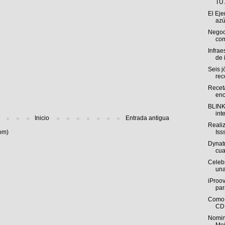
TU
El Eje
azú
Negoci
com
Infrae
de 
Seis 
rec
Recet
enc
BLINK 
int
Inicio
Entrada antigua
Reali
Iss
om)
Dynat
cua
Celebr
una
iProov
par
Como 
CDM
Nomin