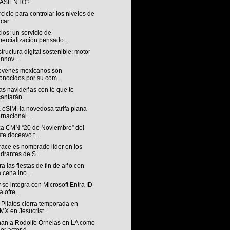
 ASIENTO?
rcicio para controlar los niveles de
car
os: un servicio de
ercialización pensado ...
structura digital sostenible: motor
innov...
jóvenes mexicanos son
onocidos por su com...
as navideñas con té que te
antarán
eSIM, la novedosa tarifa plana
ernacional...
za CMN “20 de Noviembre” del
ste doceavo t...
race es nombrado líder en los
drantes de S...
a las fiestas de fin de año con
 cena ino...
 se integra con Microsoft Entra ID
a ofre...
Pilatos cierra temporada en
X en Jesucrist...
an a Rodolfo Ornelas en LA como