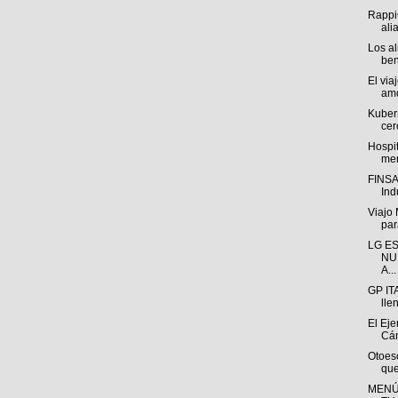
Rappi
ali
Los a
ben
El via
amo
Kuber
cer
Hospi
men
FINSA 
Indu
Viajo
para
LG E
NU
A...
GP IT
lle
El Eje
Cán
Otoesc
que
MENÚ