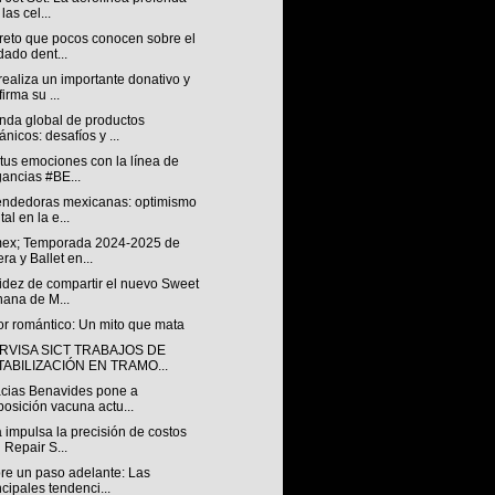
las cel...
creto que pocos conocen sobre el
dado dent...
ealiza un importante donativo y
firma su ...
da global de productos
ánicos: desafíos y ...
tus emociones con la línea de
gancias #BE...
ndedoras mexicanas: optimismo
tal en la e...
ex; Temporada 2024-2025 de
ra y Ballet en...
idez de compartir el nuevo Sweet
ana de M...
or romántico: Un mito que mata
RVISA SICT TRABAJOS DE
TABILIZACIÓN EN TRAMO...
cias Benavides pone a
posición vacuna actu...
 impulsa la precisión de costos
 Repair S...
re un paso adelante: Las
ncipales tendenci...