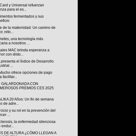
Card y Universal refuerzan
anza para el es...
limentos fermentados y sus
eficio
je de la maternidad: Un camino de
r, reto...
netes, una tecnología más
cana a nosotros ...
tales MAC brinda esperanza a
or con disto...
presenta el Índice de Desarrollo
strial ...
 Mucho ofrece opciones de pago
 facilitar...
S GALARDONADA CON
MEROSOS PREMIOS CES 2025
ALIKA 20 Años: Un fin de semana
no de adre...
rcicio y su rol en la prevención del
cer ...
lerosis, la enfermedad silenciosa
 endur...
S DE ALTURA ¿CÓMO LLEGAN A