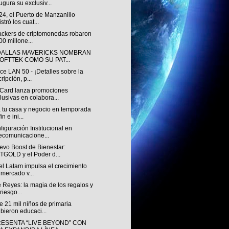
ugura su exclusiv...
4, el Puerto de Manzanillo
stró los cuat...
ackers de criptomonedas robaron
00 millone...
DALLAS MAVERICKS NOMBRAN
SOFTTEK COMO SU PAT...
e LAN 50 - ¡Detalles sobre la
cripción, p...
Card lanza promociones
lusivas en colabora...
a tu casa y negocio en temporada
in e ini...
iguración Institucional en
ecomunicacione...
evo Boost de Bienestar:
TGOLD y el Poder d...
l Latam impulsa el crecimiento
 mercado v...
 Reyes: la magia de los regalos y
 riesgo...
 21 mil niños de primaria
ibieron educaci...
RESENTA “LIVE BEYOND” CON