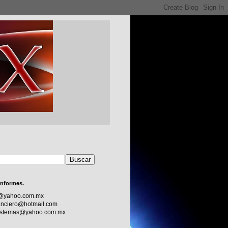
informes.
c@yahoo.com.mx
nciero@hotmail.com
sistemas@yahoo.com.mx