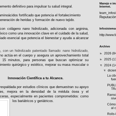
Manejo e im
ento definitivo para impulsar tu salud integral.
Internet.
team_info
minoácidos fortificado que potencia el fortalecimiento
Reputació
eneración de heridas y formación de nuevo tejido.
on colágeno nano hidrolizado, adicionada con arginina,
Infosistema
México como una innovación clave en el cuidado de la salud,
http://www.
iado esencial que potencia el bienestar y ayuda a alcanzar
Archivo
o,
con un hidrolizado patentado llamado: nano hidrolizado,
►
2026
(8
eno actúa en el cuerpo y asegura un aprovechamiento total
►
2025
(1
n 15 minutos, para personas que buscan optimizar su
imiento quirúrgico y estético, mejorar su masa muscular o
▼
2024
(1
▼
dici
La ci
Innovación Científica a tu Alcance.
fue
PUBLI
respaldada por estudios clínicos que demuestran su apoyo
TR
iones, mejora en la densidad de la médula ósea y el
Ranso
úlceras, especialmente en pacientes comprometidos: como
niv
los bariátricos y geriátricos.
Cómo 
al 
Rolls