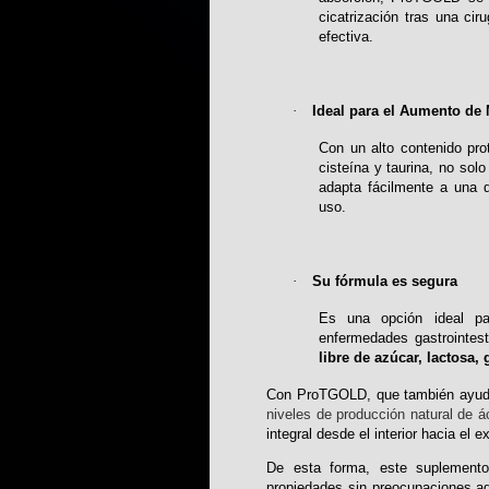
cicatrización tras una cir
efectiva.
·
Ideal para el Aumento de
Con un alto contenido pro
cisteína y taurina, no sol
adapta fácilmente a una d
uso.
·
Su fórmula es segura
Es una opción ideal par
enfermedades gastrointes
libre de azúcar, lactosa, 
Con ProTGOLD, que también ayuda a
niveles de producción natural de á
integral desde el interior hacia el e
De esta forma, este suplement
propiedades sin preocupaciones ad