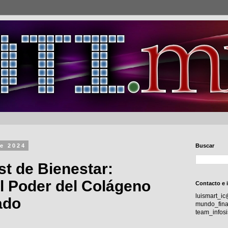
de 2024
Buscar
t de Bienestar:
 Poder del Colágeno
Contacto e 
luismart_i
ado
mundo_fina
team_info