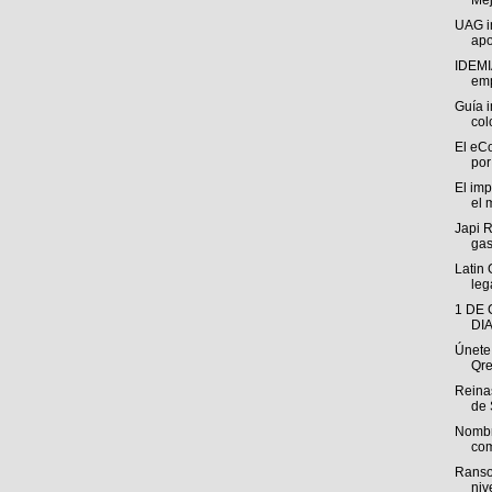
Mej
UAG im
apo
IDEMI
emp
Guía i
col
El eC
por
El im
el 
Japi 
gas
Latin
leg
1 DE
DI
Únete
Qre
Reinas
de 
Nombr
com
Ranso
niv