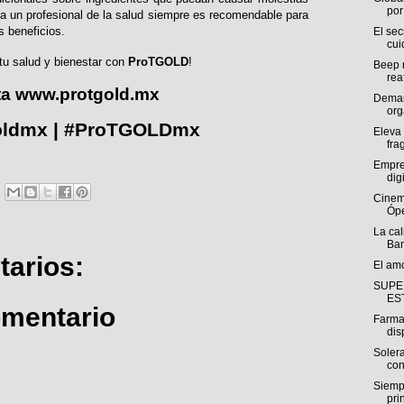
por 
 a un profesional de la salud siempre es recomendable para
s beneficios.
El se
cui
tu salud y bienestar con
ProTGOLD
!
Beep r
rea
ta
www.protgold.mx
Deman
org
oldmx | #ProTGOLDmx
Eleva 
fra
Empre
digi
Cinem
Ópe
La cal
Ban
arios:
El am
SUPE
ES
omentario
Farma
dis
Solera
con
Siemp
pri