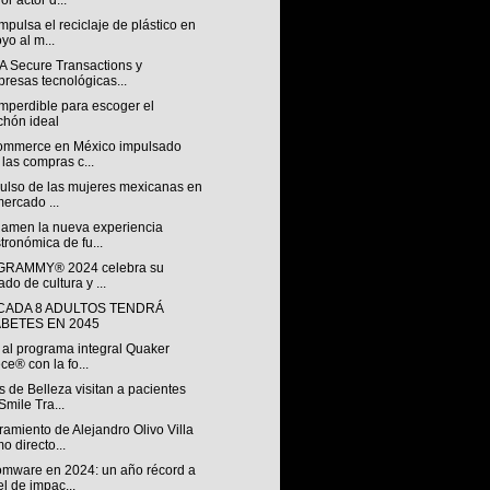
or actor d...
pulsa el reciclaje de plástico en
yo al m...
A Secure Transactions y
resas tecnológicas...
mperdible para escoger el
chón ideal
ommerce en México impulsado
 las compras c...
pulso de las mujeres mexicanas en
mercado ...
Ramen la nueva experiencia
tronómica de fu...
 GRAMMY® 2024 celebra su
ado de cultura y ...
 CADA 8 ADULTOS TENDRÁ
ABETES EN 2045
 al programa integral Quaker
ce® con la fo...
 de Belleza visitan a pacientes
Smile Tra...
amiento de Alejandro Olivo Villa
o directo...
mware en 2024: un año récord a
el de impac...