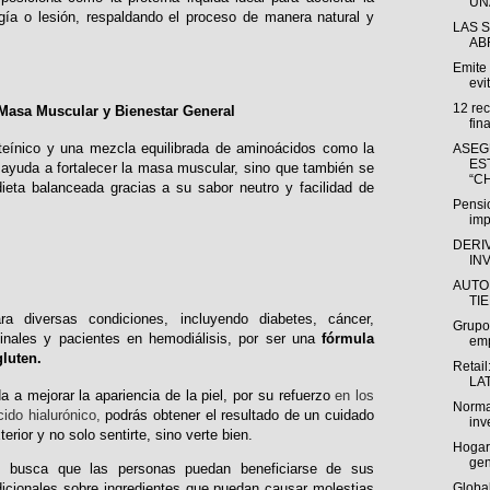
UNA
ugía o lesión, respaldando el proceso de manera natural y
LAS 
AB
Emite
evit
12 re
 Masa Muscular y Bienestar General
fin
teínico y una mezcla equilibrada de aminoácidos como la
ASEG
ES
o ayuda a fortalecer la masa muscular, sino que también se
“CH
ieta balanceada gracias a su sabor neutro y facilidad de
Pensio
imp
DERI
IN
AUTO
TI
a diversas condiciones, incluyendo diabetes, cáncer,
Grupo
tinales y pacientes en hemodiálisis, por ser una
fórmula
emp
gluten.
Retail
LAT
 mejorar la apariencia de la piel, por su refuerzo
en los
Norma
cido hialurónico,
podrás obtener el resultado de un cuidado
inv
xterior y no solo sentirte, sino verte bien.
Hogart
gen
o busca que las personas puedan beneficiarse de sus
Global
icionales sobre ingredientes que puedan causar molestias