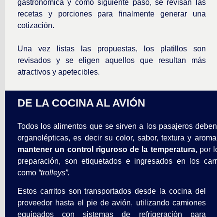
gastronómica y como siguiente paso, se revisan las
recetas y porciones para finalmente generar una
cotización.
Una vez listas las propuestas, los platillos son
revisados y se eligen aquellos que resultan más
atractivos y apetecibles.
DE LA COCINA AL AVIÓN
Todos los alimentos que se sirven a los pasajeros debe
organolépticas, es decir su color, sabor, textura y arom
mantener un control riguroso de la temperatura
, por 
preparación, son etiquetados e ingresados en los carr
como
“trolleys”.
Estos carritos son transportados desde la cocina del
proveedor hasta el pie de avión, utilizando camiones
equipados con sistemas de refrigeración para