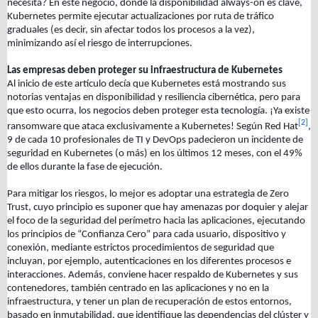
necesita? En este negocio, donde la disponibilidad always-on es clave,
Kubernetes permite ejecutar actualizaciones por ruta de tráfico
graduales (es decir, sin afectar todos los procesos a la vez),
minimizando así el riesgo de interrupciones.
Las empresas deben proteger su infraestructura de Kubernetes
Al inicio de este artículo decía que Kubernetes está mostrando sus
notorias ventajas en disponibilidad y resiliencia cibernética, pero para
que esto ocurra, los negocios deben proteger esta tecnología. ¡Ya existe
[2]
ransomware que ataca exclusivamente a Kubernetes! Según Red Hat
,
9 de cada 10 profesionales de TI y DevOps padecieron un incidente de
seguridad en Kubernetes (o más) en los últimos 12 meses, con el 49%
de ellos durante la fase de ejecución.
Para mitigar los riesgos, lo mejor es adoptar una estrategia de Zero
Trust, cuyo principio es suponer que hay amenazas por doquier y alejar
el foco de la seguridad del perímetro hacia las aplicaciones, ejecutando
los principios de “Confianza Cero” para cada usuario, dispositivo y
conexión, mediante estrictos procedimientos de seguridad que
incluyan, por ejemplo, autenticaciones en los diferentes procesos e
interacciones. Además, conviene hacer respaldo de Kubernetes y sus
contenedores, también centrado en las aplicaciones y no en la
infraestructura, y tener un plan de recuperación de estos entornos,
basado en inmutabilidad, que identifique las dependencias del clúster y