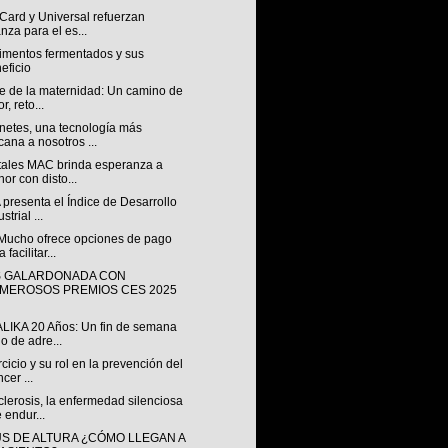
Card y Universal refuerzan
anza para el es...
limentos fermentados y sus
eficio
je de la maternidad: Un camino de
r, reto...
netes, una tecnología más
cana a nosotros ...
tales MAC brinda esperanza a
or con disto...
presenta el Índice de Desarrollo
strial ...
 Mucho ofrece opciones de pago
 facilitar...
S GALARDONADA CON
MEROSOS PREMIOS CES 2025
ALIKA 20 Años: Un fin de semana
no de adre...
rcicio y su rol en la prevención del
cer ...
lerosis, la enfermedad silenciosa
 endur...
S DE ALTURA ¿CÓMO LLEGAN A