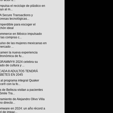
or actor d...
pulsa el reciclaje de plástico en
yo al m...
A Secure Transactions y
resas tecnológicas...
mperdible para escoger el
chón ideal
ommerce en México impulsado
 las compras c...
pulso de las mujeres mexicanas en
mercado ...
Ramen la nueva experiencia
tronómica de fu...
 GRAMMY® 2024 celebra su
ado de cultura y ...
 CADA 8 ADULTOS TENDRÁ
ABETES EN 2045
 al programa integral Quaker
ce® con la fo...
 de Belleza visitan a pacientes
Smile Tra...
amiento de Alejandro Olivo Villa
o directo...
mware en 2024: un año récord a
el de impac...