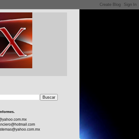
informes.
c@yahoo.com.mx
nciero@hotmail.com
sistemas@yahoo.com.mx