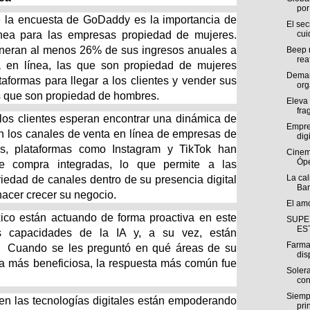
por 
de la encuesta de GoDaddy es la importancia de
El se
cui
ínea para las empresas propiedad de mujeres.
neran al menos 26% de sus ingresos anuales a
Beep r
rea
a en línea, las que son propiedad de mujeres
Deman
formas para llegar a los clientes y vender sus
org
as que son propiedad de hombres.
Eleva 
fra
, los clientes esperan encontrar una dinámica de
Empre
n los canales de venta en línea de empresas de
digi
s, plataformas como Instagram y TikTok han
Cinem
Ópe
e compra integradas, lo que permite a las
La cal
edad de canales dentro de su presencia digital
Ban
 hacer crecer su negocio.
El am
co están actuando de forma proactiva en este
SUPE
ES
as capacidades de la IA y, a su vez, están
Farma
. Cuando se les preguntó en qué áreas de su
dis
ía más beneficiosa, la respuesta más común fue
Solera
con
Siemp
en las tecnologías digitales están empoderando
pri