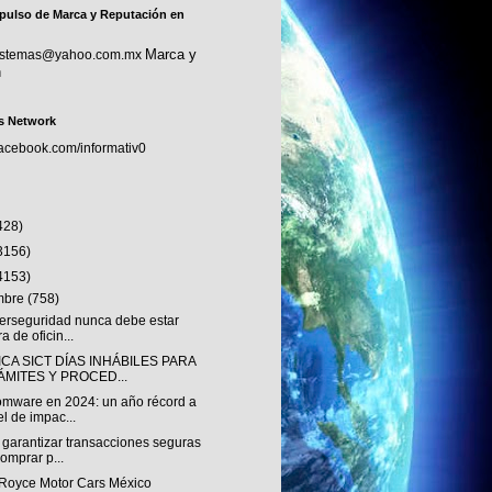
pulso de Marca y Reputación en
Marca y
sistemas@yahoo.com.mx
n
s Network
facebook.com/informativ0
428)
3156)
4153)
embre
(758)
berseguridad nunca debe estar
ra de oficin...
CA SICT DÍAS INHÁBILES PARA
ÁMITES Y PROCED...
mware en 2024: un año récord a
el de impac...
garantizar transacciones seguras
comprar p...
-Royce Motor Cars México