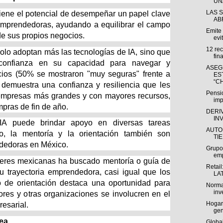
UNA
LAS 
A) tiene el potencial de desempeñar un papel clave
AB
emprendedoras, ayudando a equilibrar el campo
Emite
o de sus propios negocios.
evit
12 re
lo adoptan más las tecnologías de IA, sino que
fin
confianza en su capacidad para navegar y
ASEG
ios (50% se mostraron "muy seguras" frente a
ES
“CH
demuestra una confianza y resiliencia que les
Pensio
 empresas más grandes y con mayores recursos,
imp
mpras de fin de año.
DERI
IN
IA puede brindar apoyo en diversas tareas
AUTO
o, la mentoría y la orientación también son
TI
ndedoras en México.
Grupo
emp
eres mexicanas ha buscado mentoría o guía de
Retail
u trayectoria emprendedora, casi igual que los
LAT
 de orientación destaca una oportunidad para
Norma
inv
dores y otras organizaciones se involucren en el
Hogart
resarial.
gen
nea
Global