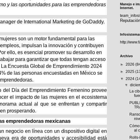
ismo y las oportunidades para las emprendedoras
Manejo e im
Internet.
team_info
Reputació
anager de International Marketing de GoDaddy.
Infosistema
mujeres son un motor fundamental para las
http://www.
empleos, impulsan la innovación y contribuyen
 Por ello, es esencial promover su desarrollo en
Archivo
trabajar para garantizar que todas tengan acceso
►
2026
(8
. La Encuesta Global de Emprendimiento 2024
►
2025
(1
4% de las personas encuestadas en México se
▼
2024
(1
 emprendedoras.
▼
dici
o del Día del Emprendimiento Femenino provee
La ci
fue
cer el impacto de las mujeres en el ecosistema
PUBLI
norama actual al que se enfrentan y compartir
TR
uen prosperando.
Ranso
niv
las emprendedoras mexicanas
Cómo 
al 
n negocio en línea con un dispositivo digital en
Rolls
va era de oportunidades y accesibilidad está