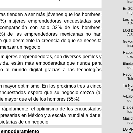
ina
En 202
regi
as tienden a ser más jóvenes que los hombres:
Los h
%) mujeres emprendedoras encuestadas son
2,2
comparación con solo 32% de los hombres.
LOS 
9%) de las emprendedoras mexicanas no han
A 
lo que desmiente la creencia de que se necesita
GeForc
ins
 comenzar un negocio.
Rappi
 mujeres emprendedoras, con diversos perfiles y
exc
a vida, están más empoderadas que nunca para
Blind
de f
o al mundo digital gracias a las tecnologías
Reconf
Tel
Tu Nu
 mayor optimismo. En los próximos tres a cinco
Pro
encuestadas espera que su negocio crezca (al
V-Labe
je mayor que el de los hombres (55%).
del
Día de
rápidamente, el optimismo de los encuestados
los
mpresarias en México y a escala mundial a dar el
Más de
opietarias de un negocio.
rec
LG P
e empoderamiento