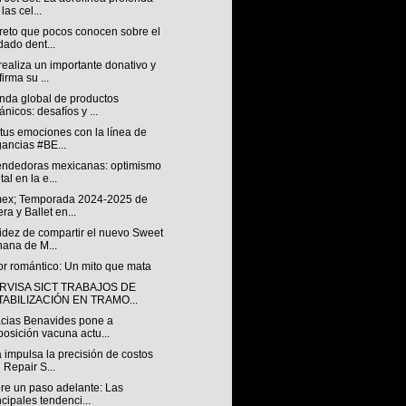
las cel...
creto que pocos conocen sobre el
dado dent...
ealiza un importante donativo y
firma su ...
da global de productos
ánicos: desafíos y ...
tus emociones con la línea de
gancias #BE...
ndedoras mexicanas: optimismo
tal en la e...
ex; Temporada 2024-2025 de
ra y Ballet en...
idez de compartir el nuevo Sweet
ana de M...
or romántico: Un mito que mata
RVISA SICT TRABAJOS DE
TABILIZACIÓN EN TRAMO...
cias Benavides pone a
posición vacuna actu...
 impulsa la precisión de costos
 Repair S...
re un paso adelante: Las
ncipales tendenci...