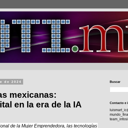
e de 2024
Buscar
s mexicanas:
tal en la era de la IA
Contacto e 
luismart_i
mundo_fina
team_info
ional de la Mujer Emprendedora, las tecnologías