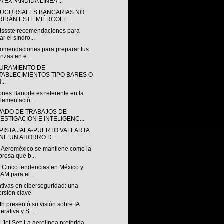
 EXPANDIDA LÍNEA ...
SUCURSALES BANCARIAS NO
RIRÁN ESTE MIÉRCOLE...
 Issste recomendaciones para
ar el síndro...
comendaciones para preparar tus
anzas en e...
URAMIENTO DE
TABLECIMIENTOS TIPO BARES O
...
nes Banorte es referente en la
lementació...
VADO DE TRABAJOS DE
VESTIGACIÓN E INTELIGENC...
PISTA JALA-PUERTO VALLARTA
ENE UN AHORRO D...
 Aeroméxico se mantiene como la
resa que b...
: Cinco tendencias en México y
AM para el...
tivas en ciberseguridad: una
ersión clave
h presentó su visión sobre IA
erativa y S...
 Jet Set: La aerolínea preferida