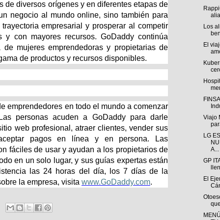
 de diversos orígenes y en diferentes etapas de
Rappi
r un negocio al mundo online, sino también para
ali
 trayectoria empresarial y prosperar al competir
Los a
ben
 y con mayores recursos. GoDaddy continúa
El via
 de mujeres emprendedoras y propietarias de
amo
ama de productos y recursos disponibles.
Kuber
cer
Hospi
men
FINSA 
de emprendedores en todo el mundo a comenzar
Indu
 Las personas acuden a GoDaddy para darle
Viajo
para
itio web profesional, atraer clientes, vender sus
LG E
 aceptar pagos en línea y en persona. Las
NU
 fáciles de usar y ayudan a los propietarios de
A...
do en un solo lugar, y sus guías expertas están
GP IT
lle
istencia las 24 horas del día, los 7 días de la
El Eje
bre la empresa, visita
www.GoDaddy.com
.
Cán
Otoesc
que
MENÚ