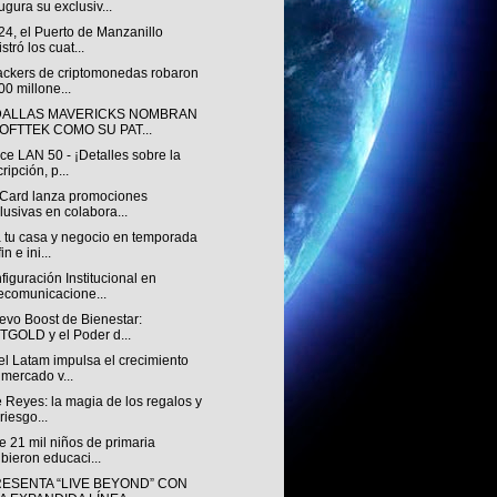
ugura su exclusiv...
4, el Puerto de Manzanillo
stró los cuat...
ackers de criptomonedas robaron
00 millone...
DALLAS MAVERICKS NOMBRAN
SOFTTEK COMO SU PAT...
e LAN 50 - ¡Detalles sobre la
cripción, p...
Card lanza promociones
lusivas en colabora...
a tu casa y negocio en temporada
in e ini...
iguración Institucional en
ecomunicacione...
evo Boost de Bienestar:
TGOLD y el Poder d...
l Latam impulsa el crecimiento
 mercado v...
 Reyes: la magia de los regalos y
 riesgo...
 21 mil niños de primaria
ibieron educaci...
RESENTA “LIVE BEYOND” CON