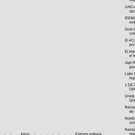
Mej
UAG im
apo
IDEMI
emp
Guía i
col
El eC
por
El im
el 
Japi 
gas
Latin
leg
1 DE
DI
Únete
Qre
Reinas
de 
Nombr
com
Ranso
niv
Inicio
Entrada antigua