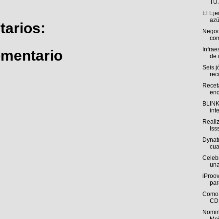
TU
El Eje
azú
arios:
Negoci
com
Infrae
omentario
de 
Seis 
rec
Recet
enc
BLINK 
int
Reali
Iss
Dynat
cua
Celebr
una
iProov
par
Como 
CDM
Nomin