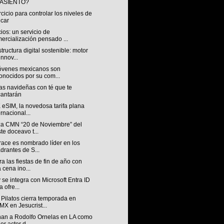
 ASIENTO?
rcicio para controlar los niveles de
car
os: un servicio de
ercialización pensado ...
structura digital sostenible: motor
innov...
jóvenes mexicanos son
onocidos por su com...
as navideñas con té que te
antarán
eSIM, la novedosa tarifa plana
ernacional...
za CMN “20 de Noviembre” del
ste doceavo t...
race es nombrado líder en los
drantes de S...
a las fiestas de fin de año con
 cena ino...
 se integra con Microsoft Entra ID
a ofre...
Pilatos cierra temporada en
X en Jesucrist...
an a Rodolfo Ornelas en LA como