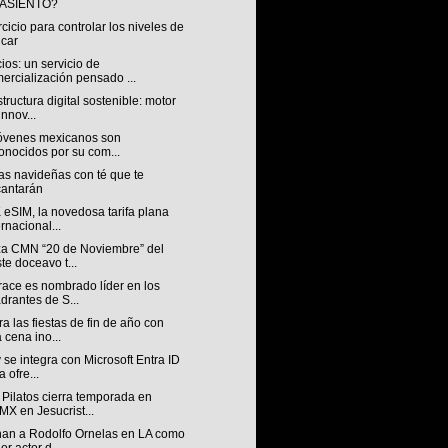
 ASIENTO?
rcicio para controlar los niveles de
car
os: un servicio de
ercialización pensado ...
structura digital sostenible: motor
innov...
jóvenes mexicanos son
onocidos por su com...
as navideñas con té que te
antarán
eSIM, la novedosa tarifa plana
ernacional...
za CMN “20 de Noviembre” del
ste doceavo t...
race es nombrado líder en los
drantes de S...
a las fiestas de fin de año con
 cena ino...
 se integra con Microsoft Entra ID
a ofre...
Pilatos cierra temporada en
X en Jesucrist...
an a Rodolfo Ornelas en LA como