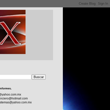
informes.
c@yahoo.com.mx
nciero@hotmail.com
sistemas@yahoo.com.mx