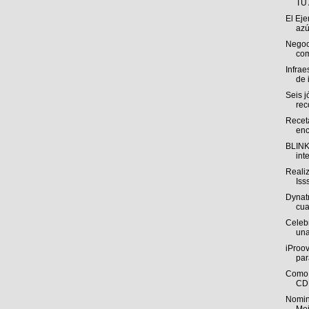
TU
El Eje
azú
Negoci
com
Infrae
de 
Seis 
rec
Recet
enc
BLINK 
int
Reali
Iss
Dynat
cua
Celebr
una
iProov
par
Como 
CDM
Nomin