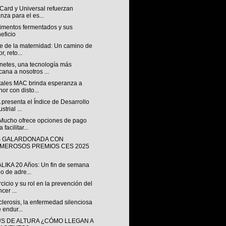
Card y Universal refuerzan
anza para el es...
limentos fermentados y sus
eficio
je de la maternidad: Un camino de
r, reto...
netes, una tecnología más
cana a nosotros ...
tales MAC brinda esperanza a
or con disto...
presenta el Índice de Desarrollo
strial ...
 Mucho ofrece opciones de pago
 facilitar...
S GALARDONADA CON
MEROSOS PREMIOS CES 2025
ALIKA 20 Años: Un fin de semana
no de adre...
rcicio y su rol en la prevención del
cer ...
lerosis, la enfermedad silenciosa
 endur...
S DE ALTURA ¿CÓMO LLEGAN A