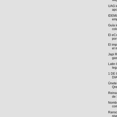
Mej
UAG im
apo
IDEMI
emp
Guía i
col
El eC
por
El im
el 
Japi 
gas
Latin
leg
1 DE
DI
Únete
Qre
Reinas
de 
Nombr
com
Ranso
niv