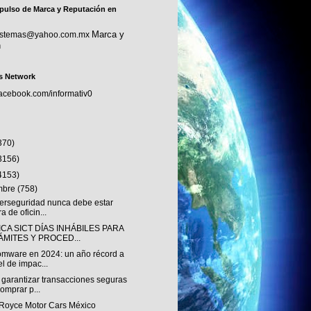
pulso de Marca y Reputación en
Marca y
sistemas@yahoo.com.mx
n
s Network
facebook.com/informativ0
370)
3156)
4153)
embre
(758)
berseguridad nunca debe estar
ra de oficin...
CA SICT DÍAS INHÁBILES PARA
ÁMITES Y PROCED...
mware en 2024: un año récord a
el de impac...
garantizar transacciones seguras
comprar p...
-Royce Motor Cars México