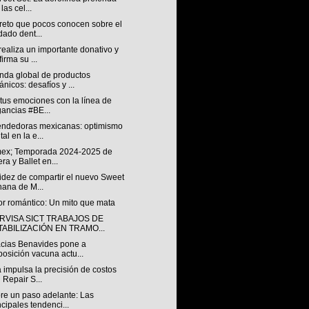
las cel...
creto que pocos conocen sobre el
dado dent...
ealiza un importante donativo y
firma su ...
da global de productos
ánicos: desafíos y ...
tus emociones con la línea de
gancias #BE...
ndedoras mexicanas: optimismo
tal en la e...
ex; Temporada 2024-2025 de
ra y Ballet en...
idez de compartir el nuevo Sweet
ana de M...
or romántico: Un mito que mata
RVISA SICT TRABAJOS DE
TABILIZACIÓN EN TRAMO...
cias Benavides pone a
posición vacuna actu...
 impulsa la precisión de costos
 Repair S...
re un paso adelante: Las
ncipales tendenci...