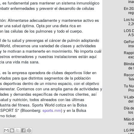
ina
ta, es fundamental para mantener un sistema inmunológico
mbatir enfermedades y prevenir el desarrollo de células
En 202
regi
ición: Alimentarse adecuadamente y mantenerse activo es
Los h
2,2
r una salud óptima. Opta por una dieta rica en
en las células de los pulmones y todo el cuerpo.
LOS 
A 
ol de tu salud y prevengas el cáncer de pulmón adoptando
GeForc
s World, ofrecemos una variedad de clases y actividades
ins
y te motivan a mantenerte en movimiento. No importa cuál
Rappi
uestros entrenadores y nuestras instalaciones están aquí
exc
cia una vida más sana.
Blind
de f
 es la empresa operadora de clubes deportivos líder en
Reconf
ñados para que distintos segmentos de la población
Tel
es deportivas dentro de un mismo espacio, con el objetivo
Tu Nu
bienestar. Contamos con una amplia gama de actividades y
Pro
ades y demandas específicas de nuestros clientes, así
V-Labe
alud y nutrición, todos alineados con las últimas
del
dustria del fitness. Sports World cotiza en la Bolsa
Día de
r "SPORT S" (Bloomberg:
sports.mm
) y en la Bolsa
los
mo ticker.
Más de
rec
LG P