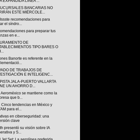
 EXPANDIDA LÍNEA ...
SUCURSALES BANCARIAS NO
RIRÁN ESTE MIÉRCOLE...
 Issste recomendaciones para
ar el síndro...
comendaciones para preparar tus
anzas en e...
URAMIENTO DE
TABLECIMIENTOS TIPO BARES O
...
nes Banorte es referente en la
lementació...
VADO DE TRABAJOS DE
VESTIGACIÓN E INTELIGENC...
PISTA JALA-PUERTO VALLARTA
ENE UN AHORRO D...
 Aeroméxico se mantiene como la
resa que b...
: Cinco tendencias en México y
AM para el...
tivas en ciberseguridad: una
ersión clave
h presentó su visión sobre IA
erativa y S...
 Jet Set: La aerolínea preferida