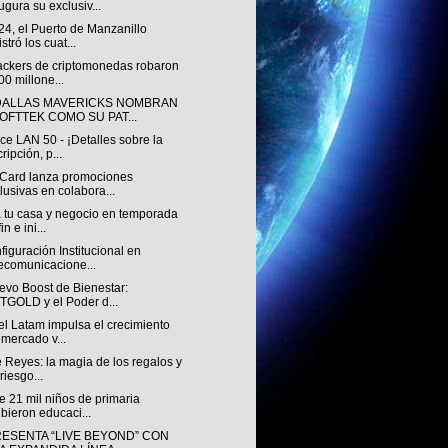
ugura su exclusiv...
4, el Puerto de Manzanillo
stró los cuat...
ackers de criptomonedas robaron
00 millone...
DALLAS MAVERICKS NOMBRAN
SOFTTEK COMO SU PAT...
e LAN 50 - ¡Detalles sobre la
cripción, p...
Card lanza promociones
lusivas en colabora...
a tu casa y negocio en temporada
in e ini...
iguración Institucional en
ecomunicacione...
evo Boost de Bienestar:
TGOLD y el Poder d...
l Latam impulsa el crecimiento
 mercado v...
 Reyes: la magia de los regalos y
 riesgo...
 21 mil niños de primaria
ibieron educaci...
RESENTA “LIVE BEYOND” CON