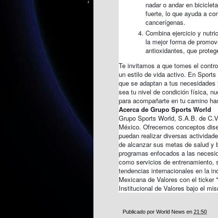
nadar o andar en bicicle
fuerte, lo que ayuda a co
cancerígenas.
Combina ejercicio y nutr
la mejor forma de promove
antioxidantes, que proteg
Te invitamos a que tomes el contr
un estilo de vida activo. En Sport
que se adaptan a tus necesidades 
sea tu nivel de condición física, n
para acompañarte en tu camino ha
Acerca de Grupo Sports World
Grupo Sports World, S.A.B. de C.V.
México. Ofrecemos conceptos dise
puedan realizar diversas actividad
de alcanzar sus metas de salud y 
programas enfocados a las necesid
como servicios de entrenamiento, s
tendencias internacionales en la in
Mexicana de Valores con el ticke
Institucional de Valores bajo el mis
Publicado por
World News
en
21:50