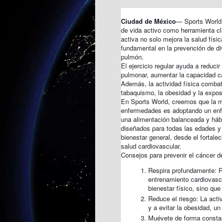
Ciudad de México
— Sports World 
de vida activo como herramienta c
activa no solo mejora la salud fís
fundamental en la prevención de di
pulmón.
El ejercicio regular ayuda a reduci
pulmonar, aumentar la capacidad ca
Además, la actividad física combat
tabaquismo, la obesidad y la expos
En Sports World, creemos que la me
enfermedades es adoptando un enfo
una alimentación balanceada y háb
diseñados para todas las edades y 
bienestar general, desde el fortale
salud cardiovascular.
Consejos para prevenir el cáncer d
Respira profundamente: R
entrenamiento cardiovascu
bienestar físico, sino que
Reduce el riesgo: La acti
y a evitar la obesidad, un
Muévete de forma constant