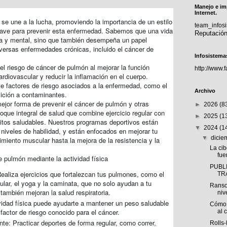
Manejo e im
Internet.
se une a la lucha, promoviendo la importancia de un estilo
team_info
lave para prevenir esta enfermedad. Sabemos que una vida
Reputació
ica y mental, sino que también desempeña un papel
versas enfermedades crónicas, incluido el cáncer de
Infosistema
r el riesgo de cáncer de pulmón al mejorar la función
http://www.
rdiovascular y reducir la inflamación en el cuerpo.
e factores de riesgo asociados a la enfermedad, como el
Archivo
ición a contaminantes.
jor forma de prevenir el cáncer de pulmón y otras
►
2026
(8
que integral de salud que combine ejercicio regular con
►
2025
(1
itos saludables. Nuestros programas deportivos están
▼
2024
(1
niveles de habilidad, y están enfocados en mejorar tu
▼
dici
cimiento muscular hasta la mejora de la resistencia y la
La ci
fue
e pulmón mediante la actividad física
PUBLI
ealiza ejercicios que fortalezcan tus pulmones, como el
TR
lar, el yoga y la caminata, que no solo ayudan a tu
Ranso
 también mejoran la salud respiratoria.
niv
vidad física puede ayudarte a mantener un peso saludable
Cómo 
 factor de riesgo conocido para el cáncer.
al 
e: Practicar deportes de forma regular, como correr,
Rolls