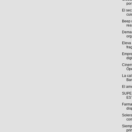
por 
El se
cui
Beep r
rea
Deman
org
Eleva 
fra
Empre
digi
Cinem
Ópe
La cal
Ban
El am
SUPE
ES
Farma
dis
Solera
con
Siemp
pri