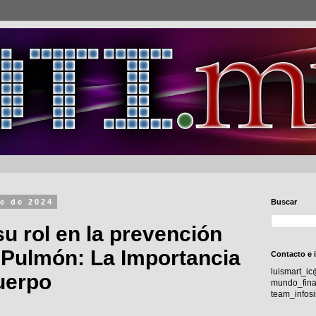
e de 2024
Buscar
 su rol en la prevención
 Pulmón: La Importancia
Contacto e 
luismart_i
cuerpo
mundo_fina
team_info