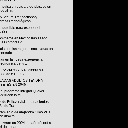
or actor d...
pulsa el reciclaje de plástico en
yo al m...
A Secure Transactions y
resas tecnológicas...
mperdible para escoger el
chón ideal
ommerce en México impulsado
 las compras c...
pulso de las mujeres mexicanas en
mercado ...
Ramen la nueva experiencia
tronómica de fu...
 GRAMMY® 2024 celebra su
ado de cultura y ...
 CADA 8 ADULTOS TENDRÁ
ABETES EN 2045
 al programa integral Quaker
ce® con la fo...
 de Belleza visitan a pacientes
Smile Tra...
amiento de Alejandro Olivo Villa
o directo...
mware en 2024: un año récord a
el de impac...