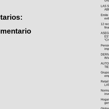
UNA
LAS 
AB
arios:
Emite
evit
12 re
fin
omentario
ASEG
ES
“CH
Pensio
imp
DERI
IN
AUTO
TI
Grupo
emp
Retail
LAT
Norma
inv
Hogart
gen
Global