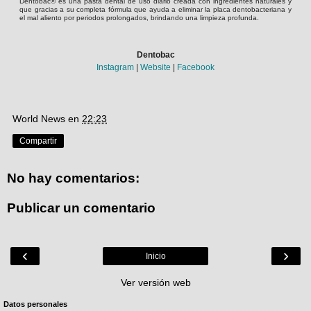
Dentobac® es una pasta dental de uso diario creada con ingredientes naturales y
que gracias a su completa fórmula que ayuda a eliminar la placa dentobacteriana y
.
el mal aliento por periodos prolongados, brindando una limpieza profunda
Dentobac
Instagram
|
Website
|
Facebook
World News
en
22:23
Compartir
No hay comentarios:
Publicar un comentario
‹
›
Inicio
Ver versión web
Datos personales