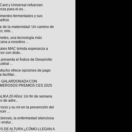
Card y Universal refuerzan
anza para el es...
limentos fermentados y sus
eficio
je de la maternidad: Un camino de
r, reto...
netes, una tecnología más
cana a nosotros ...
tales MAC brinda esperanza a
or con disto...
presenta el Índice de Desarrollo
strial ...
 Mucho ofrece opciones de pago
 facilitar...
S GALARDONADA CON
MEROSOS PREMIOS CES 2025
ALIKA 20 Años: Un fin de semana
no de adre...
rcicio y su rol en la prevención del
cer ...
lerosis, la enfermedad silenciosa
 endur...
S DE ALTURA ¿CÓMO LLEGAN A