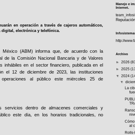
Manejo e im
Internet.
team_info
Reputació
nuarán en operación a través de cajeros automáticos,
igital, electrónica y telefónica.
Infosistema
http://www.
 México (ABM) informa que, de acuerdo con la
Archivo
ral de la Comisión Nacional Bancaria y de Valores
►
2026
(8
 inhábiles en el sector financiero, publicada en el
►
2025
(1
ión el 12 de diciembre de 2023, las instituciones
▼
2024
(1
 operaciones al público este miércoles 25 de
▼
dici
La ci
fue
PUBLI
TR
 servicios dentro de almacenes comerciales y
Ranso
blico este día, en los horarios tradicionales, no
niv
Cómo 
al 
Rolls