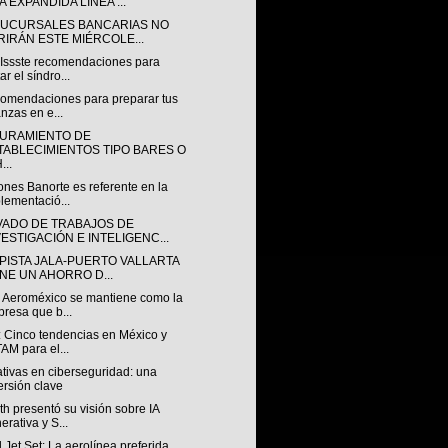
 EXPANDIDA LÍNEA ...
SUCURSALES BANCARIAS NO
RIRÁN ESTE MIÉRCOLE...
 Issste recomendaciones para
ar el síndro...
comendaciones para preparar tus
anzas en e...
URAMIENTO DE
TABLECIMIENTOS TIPO BARES O
...
nes Banorte es referente en la
lementació...
VADO DE TRABAJOS DE
VESTIGACIÓN E INTELIGENC...
PISTA JALA-PUERTO VALLARTA
ENE UN AHORRO D...
 Aeroméxico se mantiene como la
resa que b...
: Cinco tendencias en México y
AM para el...
tivas en ciberseguridad: una
ersión clave
h presentó su visión sobre IA
erativa y S...
 Jet Set: La aerolínea preferida