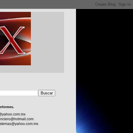
informes.
c@yahoo.com.mx
nciero@hotmail.com
sistemas@yahoo.com.mx