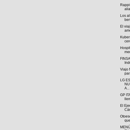
Rappi
ali
Los a
ben
El via
amo
Kuber
cer
Hospi
men
FINSA 
Indu
Viajo
para
LG E
NU
A...
GP IT
lle
El Eje
Cán
Otoesc
que
MENÚ