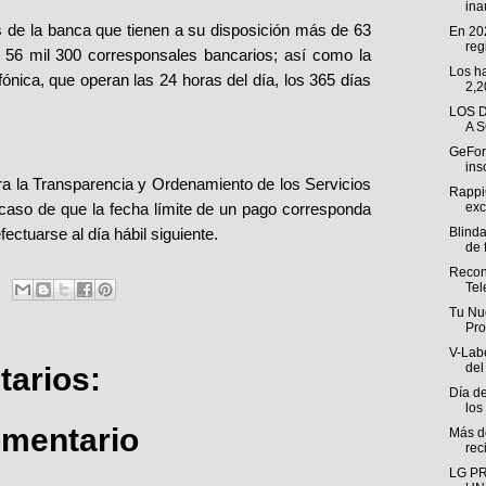
ina
s de la banca que tienen a su disposición más de 63
En 202
regi
 56 mil 300 corresponsales bancarios; así como la
Los h
efónica, que operan las 24 horas del día, los 365 días
2,2
LOS 
A 
GeForc
ins
a la Transparencia y Ordenamiento de los Servicios
Rappi
 caso de que la fecha límite de un pago corresponda
exc
fectuarse al día hábil siguiente.
Blind
de f
Reconf
Tel
Tu Nu
Pro
V-Labe
del
arios:
Día de
los
omentario
Más de
rec
LG P