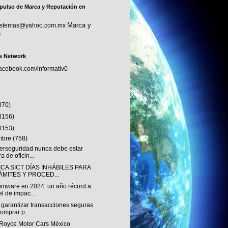
pulso de Marca y Reputación en
Marca y
sistemas@yahoo.com.mx
n
s Network
facebook.com/informativ0
370)
3156)
4153)
embre
(758)
berseguridad nunca debe estar
ra de oficin...
CA SICT DÍAS INHÁBILES PARA
ÁMITES Y PROCED...
mware en 2024: un año récord a
el de impac...
garantizar transacciones seguras
comprar p...
-Royce Motor Cars México