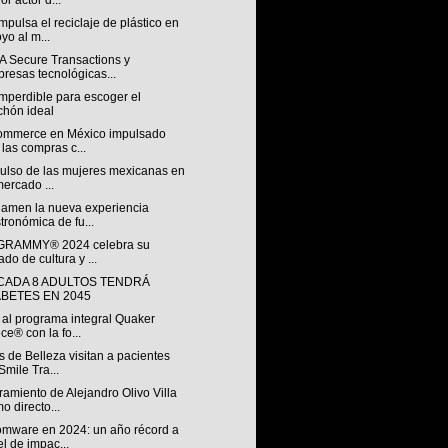
or actor d...
pulsa el reciclaje de plástico en
yo al m...
A Secure Transactions y
resas tecnológicas...
mperdible para escoger el
chón ideal
ommerce en México impulsado
 las compras c...
pulso de las mujeres mexicanas en
mercado ...
Ramen la nueva experiencia
tronómica de fu...
 GRAMMY® 2024 celebra su
ado de cultura y ...
 CADA 8 ADULTOS TENDRÁ
ABETES EN 2045
 al programa integral Quaker
ce® con la fo...
 de Belleza visitan a pacientes
Smile Tra...
amiento de Alejandro Olivo Villa
o directo...
mware en 2024: un año récord a
el de impac...