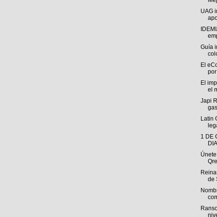
Mej
UAG im
apo
IDEMI
emp
Guía i
col
El eC
por
El im
el 
Japi 
gas
Latin
leg
1 DE
DI
Únete
Qre
Reinas
de 
Nombr
com
Ranso
niv