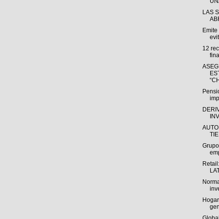
UNA
LAS 
AB
Emite
evit
12 re
fin
ASEG
ES
“CH
Pensio
imp
DERI
IN
AUTO
TI
Grupo
emp
Retail
LAT
Norma
inv
Hogart
gen
Global