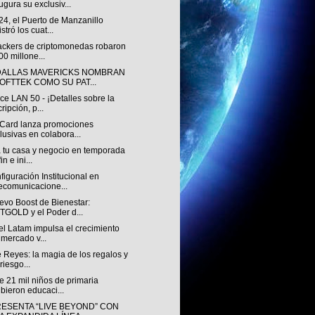
ugura su exclusiv...
4, el Puerto de Manzanillo
stró los cuat...
ackers de criptomonedas robaron
00 millone...
DALLAS MAVERICKS NOMBRAN
SOFTTEK COMO SU PAT...
e LAN 50 - ¡Detalles sobre la
cripción, p...
Card lanza promociones
lusivas en colabora...
a tu casa y negocio en temporada
in e ini...
iguración Institucional en
ecomunicacione...
evo Boost de Bienestar:
TGOLD y el Poder d...
l Latam impulsa el crecimiento
 mercado v...
 Reyes: la magia de los regalos y
 riesgo...
 21 mil niños de primaria
ibieron educaci...
RESENTA “LIVE BEYOND” CON