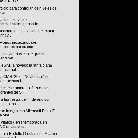
 ASIENTO?
rcicio para controlar los niveles de
car
os: un servicio de
ercialización pensado ...
structura digital sostenible: motor
innov...
jóvenes mexicanos son
onocidos por su com...
as navideñas con té que te
antarán
eSIM, la novedosa tarifa plana
ernacional...
za CMN “20 de Noviembre” del
ste doceavo t...
race es nombrado líder en los
drantes de S...
a las fiestas de fin de año con
 cena ino...
 se integra con Microsoft Entra ID
a ofre...
Pilatos cierra temporada en
X en Jesucrist...
an a Rodolfo Ornelas en LA como