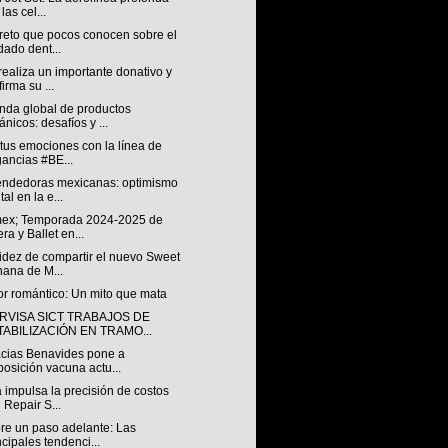
las cel...
creto que pocos conocen sobre el
dado dent...
ealiza un importante donativo y
firma su ...
da global de productos
ánicos: desafíos y ...
tus emociones con la línea de
gancias #BE...
ndedoras mexicanas: optimismo
tal en la e...
ex; Temporada 2024-2025 de
ra y Ballet en...
idez de compartir el nuevo Sweet
ana de M...
or romántico: Un mito que mata
RVISA SICT TRABAJOS DE
TABILIZACIÓN EN TRAMO...
cias Benavides pone a
posición vacuna actu...
 impulsa la precisión de costos
 Repair S...
re un paso adelante: Las
ncipales tendenci...