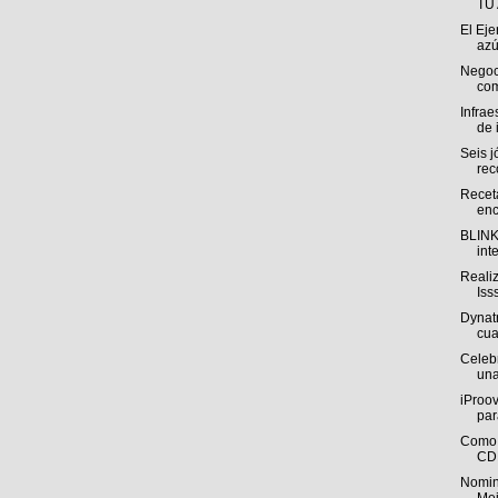
TU
El Eje
azú
Negoci
com
Infrae
de 
Seis 
rec
Recet
enc
BLINK 
int
Reali
Iss
Dynat
cua
Celebr
una
iProov
par
Como 
CDM
Nomin