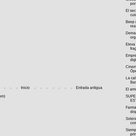
por 
El se
cui
Beep r
rea
Deman
org
Eleva 
fra
Empre
digi
Cinem
Ópe
La cal
Ban
Inicio
Entrada antigua
El am
SUPE
om)
ES
Farma
dis
Solera
con
Siemp
pri