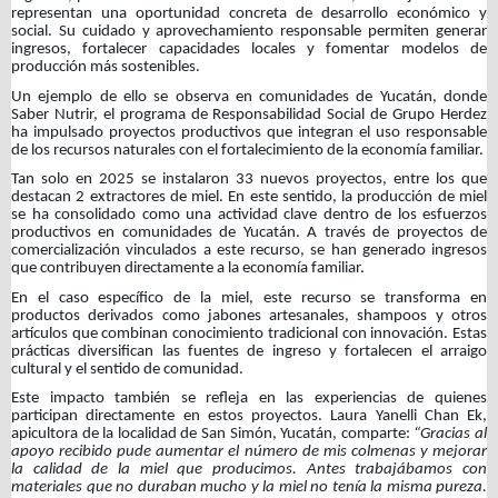
representan una oportunidad concreta de desarrollo económico y
social. Su cuidado y aprovechamiento responsable permiten generar
ingresos, fortalecer capacidades locales y fomentar modelos de
producción más sostenibles.
Un ejemplo de ello se observa en comunidades de Yucatán, donde
Saber Nutrir, el programa de Responsabilidad Social de Grupo Herdez
ha impulsado proyectos productivos que integran el uso responsable
de los recursos naturales con el fortalecimiento de la economía familiar.
Tan solo en 2025 se instalaron 33 nuevos proyectos, entre los que
destacan 2 extractores de miel. En este sentido, la producción de miel
se ha consolidado como una actividad clave dentro de los esfuerzos
productivos en comunidades de Yucatán. A través de proyectos de
comercialización vinculados a este recurso, se han generado ingresos
que contribuyen directamente a la economía familiar.
En el caso específico de la miel, este recurso se transforma en
productos derivados como jabones artesanales, shampoos y otros
artículos que combinan conocimiento tradicional con innovación. Estas
prácticas diversifican las fuentes de ingreso y fortalecen el arraigo
cultural y el sentido de comunidad.
Este impacto también se refleja en las experiencias de quienes
participan directamente en estos proyectos. Laura Yanelli Chan Ek,
apicultora de la localidad de San Simón, Yucatán, comparte:
“Gracias al
apoyo recibido pude aumentar el número de mis colmenas y mejorar
la calidad de la miel que producimos. Antes trabajábamos con
materiales que no duraban mucho y la miel no tenía la misma pureza.