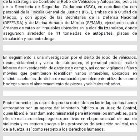
de la Estrategia de Combate al Robo de Vehículos y Autopartes, policías
de la Secretaría de Seguridad Ciudadana (SSC), en coordinación con
personal de la Fiscalía General de Justicia (FGJ), ambas de la Ciudad de
México, y con apoyo de las Secretarías de la Defensa Nacional
(DEFENSA) y de Marina Armada de México (SEMAR), ejecutaron cuatro
órdenes de cateo en inmuebles ubicados en la alcaldía Iztapalapa, donde
aseguraron alrededor de 11 toneladas de autopartes, placas de
circulación y aparente droga.
En seguimiento a una investigación por el delito de robo de vehículos,
desmantelamiento y venta de autopartes, el personal policial realizó
labores de investigación de gabinete y campo, así como vigilancias fijas y
móviles que permitieron identificar varios inmuebles, ubicados en
distintas colonias de dicha demarcación posiblemente utilizados como
bodegas para el almacenamiento de piezas y vehículos robados.
Posteriormente, los datos de prueba obtenidos en las indagatorias fueron
entregados por un agente del Ministerio Público a un Juez de Control,
quien liberó el mandamiento ministerial para intervenir los inmuebles, para
ello se realizaron despliegues operativos en el que se actuó sin uso de
violencia y en estricto apego a los protocolos de actuación policial, uso
de la fuerza, así como respeto a los derechos humanos.