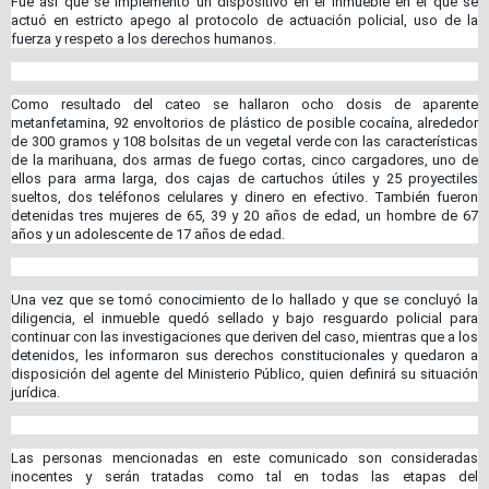
Fue así que se implementó un dispositivo en el inmueble en el que se
actuó en estricto apego al protocolo de actuación policial, uso de la
fuerza y respeto a los derechos humanos.
Como resultado del cateo se hallaron ocho dosis de aparente
metanfetamina, 92 envoltorios de plástico de posible cocaína, alrededor
de 300 gramos y 108 bolsitas de un vegetal verde con las características
de la marihuana, dos armas de fuego cortas, cinco cargadores, uno de
ellos para arma larga, dos cajas de cartuchos útiles y 25 proyectiles
sueltos, dos teléfonos celulares y dinero en efectivo. También fueron
detenidas tres mujeres de 65, 39 y 20 años de edad, un hombre de 67
años y un adolescente de 17 años de edad.
Una vez que se tomó conocimiento de lo hallado y que se concluyó la
diligencia, el inmueble quedó sellado y bajo resguardo policial para
continuar con las investigaciones que deriven del caso, mientras que a los
detenidos, les informaron sus derechos constitucionales y quedaron a
disposición del agente del Ministerio Público, quien definirá su situación
jurídica.
Las personas mencionadas en este comunicado son consideradas
inocentes y serán tratadas como tal en todas las etapas del