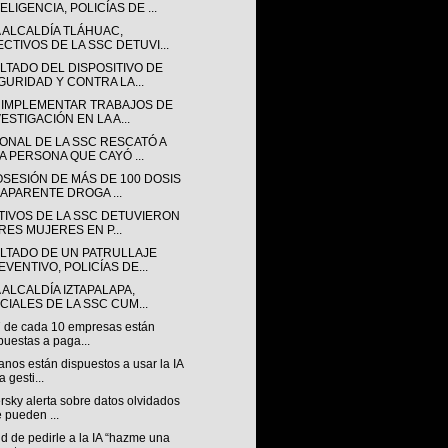
ELIGENCIA, POLICÍAS DE ...
A ALCALDÍA TLÁHUAC,
ECTIVOS DE LA SSC DETUVI...
LTADO DEL DISPOSITIVO DE
GURIDAD Y CONTRA LA...
 IMPLEMENTAR TRABAJOS DE
ESTIGACIÓN EN LA A...
ONAL DE LA SSC RESCATÓ A
A PERSONA QUE CAYÓ ...
OSESIÓN DE MÁS DE 100 DOSIS
 APARENTE DROGA ...
TIVOS DE LA SSC DETUVIERON
TRES MUJERES EN P...
LTADO DE UN PATRULLAJE
EVENTIVO, POLICÍAS DE...
 ALCALDÍA IZTAPALAPA,
ICIALES DE LA SSC CUM...
7 de cada 10 empresas están
puestas a paga...
nos están dispuestos a usar la IA
a gesti...
sky alerta sobre datos olvidados
 pueden ...
nd de pedirle a la IA “hazme una