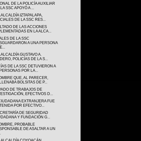
NAL DE LA POLICÍA AUXILIAR
LA SSC APOYÓ A ...
 ALCALDÍA IZTAPALAPA,
CIALES DE LA SSC RES...
LTADO DE LAS ACCIONES
PLEMENTADAS EN LA ALCA...
ALES DE LA SSC
SGUARDARON A UNA PERSONA
...
 ALCALDÍA GUSTAVO A.
ERO, POLICÍAS DE LA S...
CÍAS DE LA SSC DETUVIERON A
 PERSONAS POR LA...
OMBRE QUE, AL PARECER,
LLENABA BOLSITAS DE P...
VADO DE TRABAJOS DE
VESTIGACIÓN, EFECTIVOS D...
CIUDADANA EXTRANJERA FUE
TENIDA POR EFECTIVO...
ECRETARÍA DE SEGURIDAD
UDADANA Y FUNDACIÓN G...
OMBRE, PROBABLE
SPONSABLE DE ASALTAR A UN
.
A ALCALDÍA COYOACÁN,