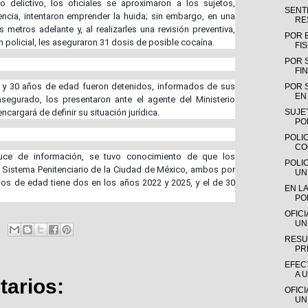
 delictivo, los oficiales se aproximaron a los sujetos,
SENTE
encia, intentaron emprender la huida; sin embargo, en una
RE
 metros adelante y, al realizarles una revisión preventiva,
POR 
 policial, les aseguraron 31 dosis de posible cocaína.
FI
POR 
FIN
4 y 30 años de edad fueron detenidos, informados de sus
POR 
EN 
asegurado, los presentaron ante el agente del Ministerio
cargará de definir su situación jurídica.
SUJE
PO
POLIC
CO
uce de información, se tuvo conocimiento de que los
POLI
 Sistema Penitenciario de la Ciudad de México, ambos por
UN
años de edad tiene dos en los años 2022 y 2025, y el de 30
EN LA
PO
OFIC
UN
RESU
PR
EFEC
A 
arios:
OFIC
UN