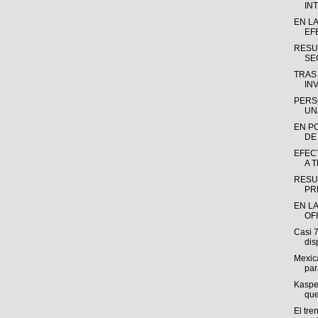
INT
EN L
EF
RESU
SE
TRAS
INV
PERS
UN
EN P
DE
EFEC
A 
RESU
PR
EN LA
OF
Casi 
dis
Mexica
par
Kasper
que
El tre