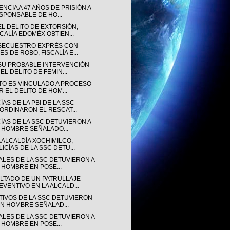
NCIA A 47 AÑOS DE PRISIÓN A
SPONSABLE DE HO...
EL DELITO DE EXTORSIÓN,
SCALÍA EDOMÉX OBTIEN...
SECUESTRO EXPRÉS CON
ES DE ROBO, FISCALÍA E...
SU PROBABLE INTERVENCIÓN
EL DELITO DE FEMIN...
TO ES VINCULADO A PROCESO
R EL DELITO DE HOM...
ÍAS DE LA PBI DE LA SSC
ORDINARON EL RESCAT...
CÍAS DE LA SSC DETUVIERON A
 HOMBRE SEÑALADO...
 ALCALDÍA XOCHIMILCO,
LICÍAS DE LA SSC DETU...
IALES DE LA SSC DETUVIERON A
 HOMBRE EN POSE...
LTADO DE UN PATRULLAJE
EVENTIVO EN LA ALCALD...
TIVOS DE LA SSC DETUVIERON
UN HOMBRE SEÑALAD...
IALES DE LA SSC DETUVIERON A
 HOMBRE EN POSE...