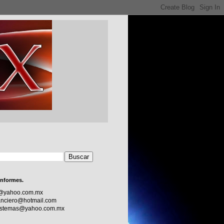
informes.
c@yahoo.com.mx
nciero@hotmail.com
sistemas@yahoo.com.mx