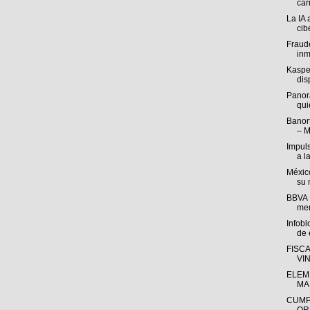
cari
La IA 
cib
Fraude
inm
Kasper
disp
Panor
qui
Banort
– M
Impul
a l
México
su 
BBVA M
mer
Infob
de e
FISC
VI
ELEM
MA
CUMP