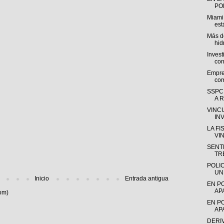
POL
Miami
est
Más de
hid
Invest
con
Empre
com
SSPC
A R
VINC
IN
LA F
VI
SENTE
TR
POLI
UN
Inicio
Entrada antigua
EN P
AP
om)
EN P
AP
DERI