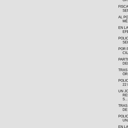
OR
FISC
SE
AL P
MÉX
EN L
EF
POLI
SE
POR 
CI
PARTI
DE
TRAS
ÓR
POLI
22
UN J
RE
S...
TRAS
DE
POLI
UN
EN L