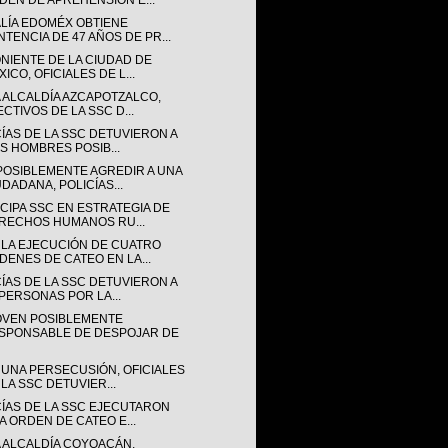
DEN DE APREHENSIÓN E...
ALÍA EDOMÉX OBTIENE
NTENCIA DE 47 AÑOS DE PR...
ONIENTE DE LA CIUDAD DE
ICO, OFICIALES DE L...
A ALCALDÍA AZCAPOTZALCO,
ECTIVOS DE LA SSC D...
CÍAS DE LA SSC DETUVIERON A
IS HOMBRES POSIB...
POSIBLEMENTE AGREDIR A UNA
UDADANA, POLICÍAS...
CIPA SSC EN ESTRATEGIA DE
RECHOS HUMANOS RU...
 LA EJECUCIÓN DE CUATRO
DENES DE CATEO EN LA...
CÍAS DE LA SSC DETUVIERON A
 PERSONAS POR LA...
OVEN POSIBLEMENTE
SPONSABLE DE DESPOJAR DE
 UNA PERSECUSIÓN, OFICIALES
 LA SSC DETUVIER...
CÍAS DE LA SSC EJECUTARON
A ORDEN DE CATEO E...
A ALCALDÍA COYOACÁN,