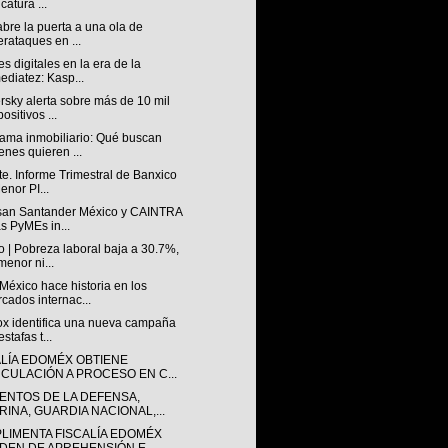
catura ...
abre la puerta a una ola de
erataques en ...
s digitales en la era de la
ediatez: Kasp...
sky alerta sobre más de 10 mil
ositivos ...
ama inmobiliario: Qué buscan
enes quieren ...
e. Informe Trimestral de Banxico
enor PI...
san Santander México y CAINTRA
as PyMEs in...
 | Pobreza laboral baja a 30.7%,
menor ni...
éxico hace historia en los
cados internac...
lox identifica una nueva campaña
stafas t...
ALÍA EDOMÉX OBTIENE
NCULACIÓN A PROCESO EN C...
ENTOS DE LA DEFENSA,
RINA, GUARDIA NACIONAL,...
LIMENTA FISCALÍA EDOMÉX