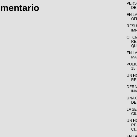
PERSO
omentario
DE 
EN LA
OFI
RESU
IM
OFICI
RE
QUE
EN LA
MAD
POLI
15
UN H
RE
DERI
IN
UNA 
DE
LA S
CI
UN H
RE
CI..
EN L