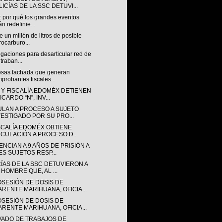
ICÍAS DE LA SSC DETUVI...
: por qué los grandes eventos
án redefinie...
 un millón de litros de posible
rocarburo...
igaciones para desarticular red de
traban...
sas fachada que generan
probantes fiscales...
 Y FISCALÍA EDOMÉX DETIENEN
ICARDO “N”, INV...
ULAN A PROCESO A SUJETO
VESTIGADO POR SU PRO...
ISCALÍA EDOMÉX OBTIENE
NCULACIÓN A PROCESO D...
NCIAN A 9 AÑOS DE PRISIÓN A
ES SUJETOS RESP...
CÍAS DE LA SSC DETUVIERON A
 HOMBRE QUE, AL ...
OSESIÓN DE DOSIS DE
ARENTE MARIHUANA, OFICIA...
OSESIÓN DE DOSIS DE
ARENTE MARIHUANA, OFICIA...
VADO DE TRABAJOS DE