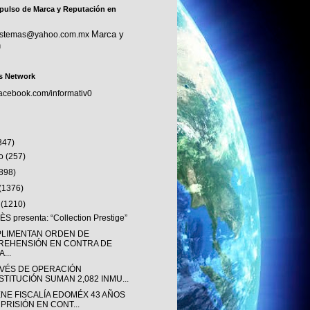
pulso de Marca y Reputación en
Marca y
sistemas@yahoo.com.mx
n
s Network
facebook.com/informativ0
347)
to
(257)
(898)
(1376)
o
(1210)
S presenta: “Collection Prestige”
LIMENTAN ORDEN DE
REHENSIÓN EN CONTRA DE
...
AVÉS DE OPERACIÓN
STITUCIÓN SUMAN 2,082 INMU...
ENE FISCALÍA EDOMÉX 43 AÑOS
 PRISIÓN EN CONT...