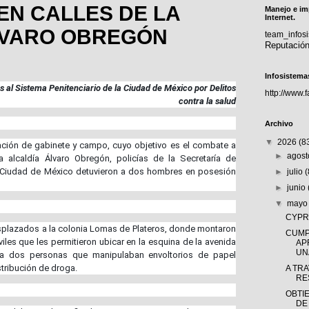
EN CALLES DE LA
Manejo e im
Internet.
LVARO OBREGÓN
team_info
Reputació
Infosistema
s al Sistema Penitenciario de la Ciudad de México por Delitos
http://www.
contra la salud
Archivo
▼
2026
(8
ación de gabinete y campo, cuyo objetivo es el combate a
►
agos
a alcaldía Álvaro Obregón, policías de la Secretaría de
 Ciudad de México detuvieron a dos hombres en posesión
►
julio
►
junio
▼
may
CYPRÈ
splazados a la colonia Lomas de Plateros, donde montaron
CUMP
óviles que les permitieron ubicar en la esquina de la avenida
AP
UNA
a a dos personas que manipulaban envoltorios de papel
istribución de droga.
A TR
RE
OBTI
DE