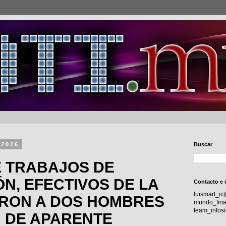
 2026
Buscar
E TRABAJOS DE
ÓN, EFECTIVOS DE LA
Contacto e 
luismart_i
ERON A DOS HOMBRES
mundo_fina
team_info
N DE APARENTE