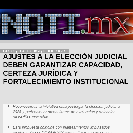
lunes, 18 de mayo de 2026
AJUSTES A LA ELECCIÓN JUDICIAL
DEBEN GARANTIZAR CAPACIDAD,
CERTEZA JURÍDICA Y
FORTALECIMIENTO INSTITUCIONAL
Reconocemos la iniciativa para postergar la elección judicial a
2028 y perfeccionar mecanismos de evaluación y selección
de perfiles judiciales.
Esta propuesta coincide con planteamientos impulsados
previamente por COPARMEX para evitar mayores riesgos