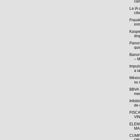
cari
La IA 
cib
Fraude
inm
Kasper
disp
Panor
qui
Banort
– M
Impul
a l
México
su 
BBVA M
mer
Infob
de e
FISC
VI
ELEM
MA
CUMP