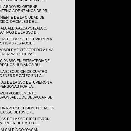
DEN DE APREHENSIÓN E...
ALÍA EDOMÉX OBTIENE
NTENCIA DE 47 AÑOS DE PR...
ONIENTE DE LA CIUDAD DE
ICO, OFICIALES DE L...
A ALCALDÍA AZCAPOTZALCO,
ECTIVOS DE LA SSC D...
CÍAS DE LA SSC DETUVIERON A
IS HOMBRES POSIB...
POSIBLEMENTE AGREDIR A UNA
UDADANA, POLICÍAS...
CIPA SSC EN ESTRATEGIA DE
RECHOS HUMANOS RU...
 LA EJECUCIÓN DE CUATRO
DENES DE CATEO EN LA...
CÍAS DE LA SSC DETUVIERON A
 PERSONAS POR LA...
OVEN POSIBLEMENTE
SPONSABLE DE DESPOJAR DE
 UNA PERSECUSIÓN, OFICIALES
 LA SSC DETUVIER...
CÍAS DE LA SSC EJECUTARON
A ORDEN DE CATEO E...
A ALCALDÍA COYOACÁN,