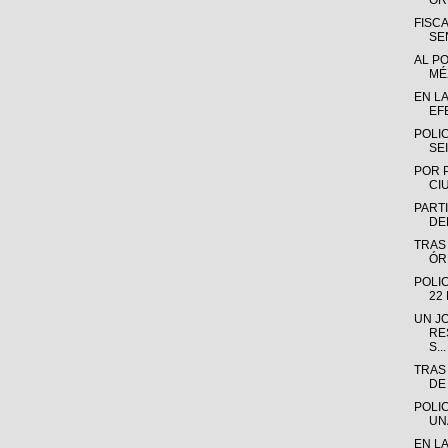
OR
FISC
SE
AL P
MÉX
EN L
EF
POLI
SE
POR 
CI
PARTI
DE
TRAS
ÓR
POLI
22
UN J
RE
S...
TRAS
DE
POLI
UN
EN L