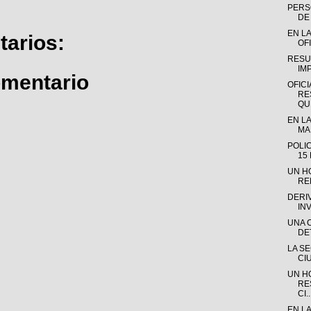
PERSO
DE 
EN LA
arios:
OFI
RESU
IM
omentario
OFICI
RE
QUE
EN LA
MAD
POLI
15
UN H
RE
DERI
IN
UNA 
DE
LA S
CI
UN H
RE
CI..
EN L