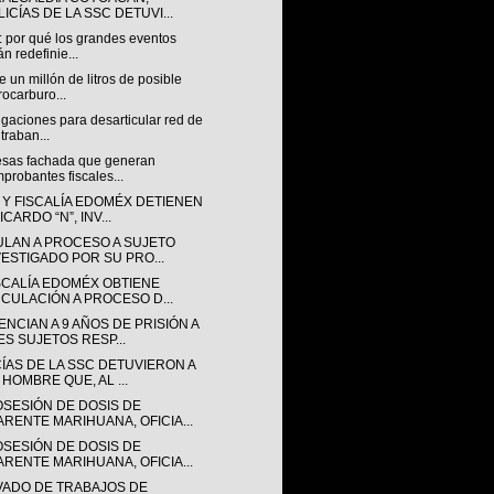
ICÍAS DE LA SSC DETUVI...
: por qué los grandes eventos
án redefinie...
 un millón de litros de posible
rocarburo...
igaciones para desarticular red de
traban...
sas fachada que generan
probantes fiscales...
 Y FISCALÍA EDOMÉX DETIENEN
ICARDO “N”, INV...
ULAN A PROCESO A SUJETO
VESTIGADO POR SU PRO...
ISCALÍA EDOMÉX OBTIENE
NCULACIÓN A PROCESO D...
NCIAN A 9 AÑOS DE PRISIÓN A
ES SUJETOS RESP...
CÍAS DE LA SSC DETUVIERON A
 HOMBRE QUE, AL ...
OSESIÓN DE DOSIS DE
ARENTE MARIHUANA, OFICIA...
OSESIÓN DE DOSIS DE
ARENTE MARIHUANA, OFICIA...
VADO DE TRABAJOS DE