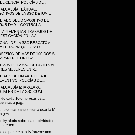
ELIGENCIA, POLICÍAS DE ...
A ALCALDÍA TLÁHUAC,
ECTIVOS DE LA SSC DETUVI...
LTADO DEL DISPOSITIVO DE
GURIDAD Y CONTRA LA...
 IMPLEMENTAR TRABAJOS DE
ESTIGACIÓN EN LA A...
ONAL DE LA SSC RESCATÓ A
A PERSONA QUE CAYÓ ...
OSESIÓN DE MÁS DE 100 DOSIS
 APARENTE DROGA ...
TIVOS DE LA SSC DETUVIERON
TRES MUJERES EN P...
LTADO DE UN PATRULLAJE
EVENTIVO, POLICÍAS DE...
 ALCALDÍA IZTAPALAPA,
ICIALES DE LA SSC CUM...
7 de cada 10 empresas están
puestas a paga...
nos están dispuestos a usar la IA
a gesti...
sky alerta sobre datos olvidados
 pueden ...
nd de pedirle a la IA “hazme una