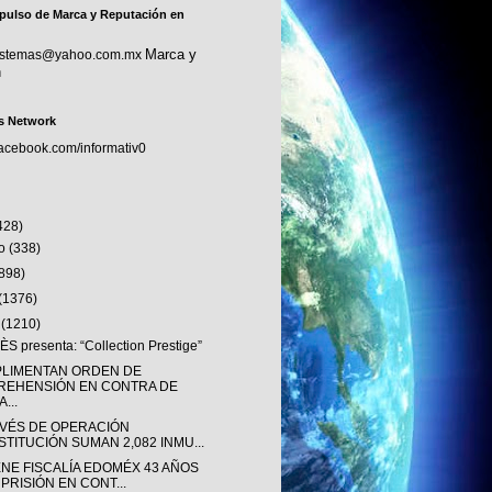
pulso de Marca y Reputación en
Marca y
sistemas@yahoo.com.mx
n
s Network
facebook.com/informativ0
428)
to
(338)
(898)
(1376)
o
(1210)
S presenta: “Collection Prestige”
LIMENTAN ORDEN DE
REHENSIÓN EN CONTRA DE
...
AVÉS DE OPERACIÓN
STITUCIÓN SUMAN 2,082 INMU...
ENE FISCALÍA EDOMÉX 43 AÑOS
 PRISIÓN EN CONT...