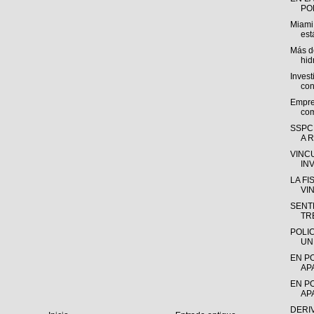
POL
Miami
est
Más de
hid
Invest
con
Empre
com
SSPC
A R
VINC
IN
LA F
VI
SENTE
TR
POLI
UN
EN P
AP
EN P
AP
DERI