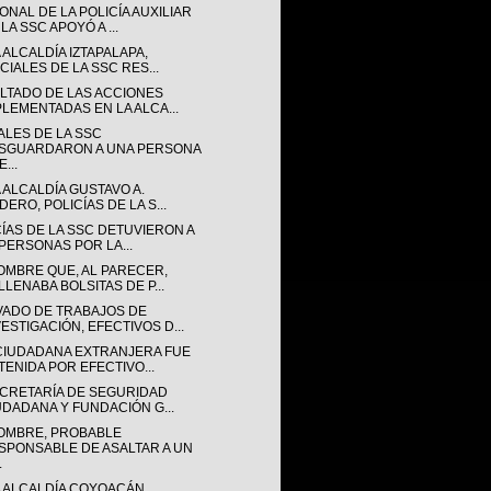
NAL DE LA POLICÍA AUXILIAR
LA SSC APOYÓ A ...
 ALCALDÍA IZTAPALAPA,
CIALES DE LA SSC RES...
LTADO DE LAS ACCIONES
PLEMENTADAS EN LA ALCA...
ALES DE LA SSC
SGUARDARON A UNA PERSONA
...
 ALCALDÍA GUSTAVO A.
ERO, POLICÍAS DE LA S...
CÍAS DE LA SSC DETUVIERON A
 PERSONAS POR LA...
OMBRE QUE, AL PARECER,
LLENABA BOLSITAS DE P...
VADO DE TRABAJOS DE
VESTIGACIÓN, EFECTIVOS D...
CIUDADANA EXTRANJERA FUE
TENIDA POR EFECTIVO...
ECRETARÍA DE SEGURIDAD
UDADANA Y FUNDACIÓN G...
OMBRE, PROBABLE
SPONSABLE DE ASALTAR A UN
.
A ALCALDÍA COYOACÁN,