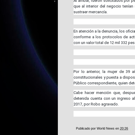
Al arribar, fueron solicitados por 
que al interior del negocio tenía
sustraer mercancía.
En atención a la denuncia, los ofici
conforme a los protocolos de actua
con un valor total de 12 mil 332 pe
Por lo anterior, la mujer de 39
constitucionales y puesta a disposi
Público correspondiente, quien dete
Cabe hacer mención que, después
detenida cuenta con un ingreso al
2017, por Robo agravado.
Publicado por
World News
en
20:26