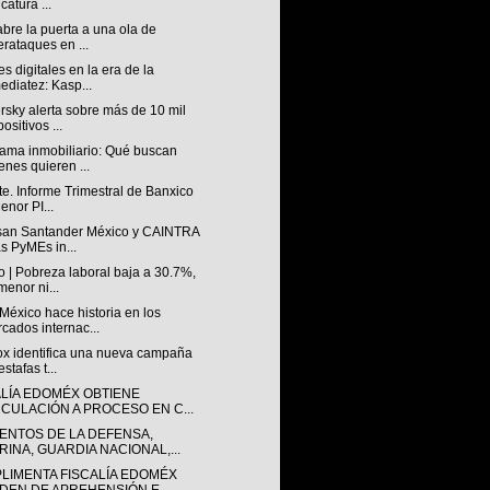
catura ...
abre la puerta a una ola de
erataques en ...
s digitales en la era de la
ediatez: Kasp...
sky alerta sobre más de 10 mil
ositivos ...
ama inmobiliario: Qué buscan
enes quieren ...
e. Informe Trimestral de Banxico
enor PI...
san Santander México y CAINTRA
as PyMEs in...
 | Pobreza laboral baja a 30.7%,
menor ni...
éxico hace historia en los
cados internac...
lox identifica una nueva campaña
stafas t...
ALÍA EDOMÉX OBTIENE
NCULACIÓN A PROCESO EN C...
ENTOS DE LA DEFENSA,
RINA, GUARDIA NACIONAL,...
LIMENTA FISCALÍA EDOMÉX