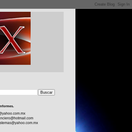
informes.
c@yahoo.com.mx
nciero@hotmail.com
sistemas@yahoo.com.mx