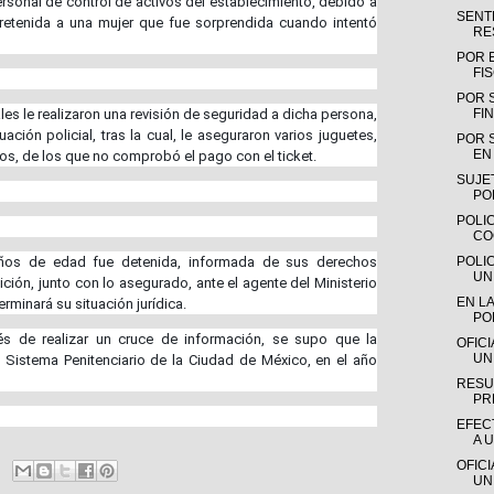
personal de control de activos del establecimiento, debido a
SENTE
n retenida a una mujer que fue sorprendida cuando intentó
RE
POR 
FI
POR 
ales le realizaron una revisión de seguridad a dicha persona,
FIN
ción policial, tras la cual, le aseguraron varios juguetes,
POR 
EN 
sos, de los que no comprobó el pago con el ticket.
SUJE
PO
POLIC
CO
 años de edad fue detenida, informada de sus derechos
POLI
UN
ción, junto con lo asegurado, ante el agente del Ministerio
EN LA
rminará su situación jurídica.
PO
 de realizar un cruce de información, se supo que la
OFIC
UN
 Sistema Penitenciario de la Ciudad de México, en el año
RESU
PR
EFEC
A 
OFIC
UN