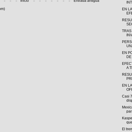
Inicio
Entrada antigua
INT
om)
EN L
EF
RESU
SE
TRAS
INV
PERS
UN
EN P
DE
EFEC
A 
RESU
PR
EN LA
OF
Casi 
dis
Mexica
par
Kasper
que
El tre