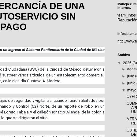
ERCANCÍA DE UNA
Manejo e im
Internet.
UTOSERVICIO SIN
team_info
Reputació
 PAGO
Infosistema
http://www.
n un ingreso al Sistema Penitenciario de la Ciudad de México
Archivo
▼
2026
(8
ridad Ciudadana (SSC) de la Ciudad de México detuvieron a
►
agos
ó sustraer varios artículos de un establecimiento comercial,
►
julio
e, en la alcaldía Gustavo A. Madero.
►
junio
▼
may
CYPRÈ
ajes de seguridad y vigilancia, cuando fueron alertados por
CUMP
ando y Control (C2) Norte, de un reporte de robo en un
AP
 Loreto Fabela y el callejón Ignacio Allende, de la colonia
UNA
o que se dirigieron al sitio.
A TR
RE
OBTI
DE