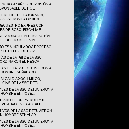
NCIA A 47 AÑOS DE PRISIÓN A
SPONSABLE DE HO...
EL DELITO DE EXTORSIÓN,
SCALÍA EDOMÉX OBTIEN...
SECUESTRO EXPRÉS CON
ES DE ROBO, FISCALÍA E...
SU PROBABLE INTERVENCIÓN
EL DELITO DE FEMIN...
TO ES VINCULADO A PROCESO
R EL DELITO DE HOM...
ÍAS DE LA PBI DE LA SSC
ORDINARON EL RESCAT...
CÍAS DE LA SSC DETUVIERON A
 HOMBRE SEÑALADO...
 ALCALDÍA XOCHIMILCO,
LICÍAS DE LA SSC DETU...
IALES DE LA SSC DETUVIERON A
 HOMBRE EN POSE...
LTADO DE UN PATRULLAJE
EVENTIVO EN LA ALCALD...
TIVOS DE LA SSC DETUVIERON
UN HOMBRE SEÑALAD...
IALES DE LA SSC DETUVIERON A
 HOMBRE EN POSE...