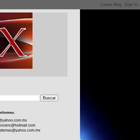
informes.
c@yahoo.com.mx
nciero@hotmail.com
sistemas@yahoo.com.mx