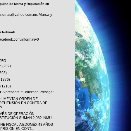
pulso de Marca y Reputación en
Marca y
sistemas@yahoo.com.mx
n
s Network
facebook.com/informativ0
292)
to
(202)
(898)
(1376)
o
(1210)
S presenta: “Collection Prestige”
LIMENTAN ORDEN DE
REHENSIÓN EN CONTRA DE
...
AVÉS DE OPERACIÓN
STITUCIÓN SUMAN 2,082 INMU...
ENE FISCALÍA EDOMÉX 43 AÑOS
 PRISIÓN EN CONT...