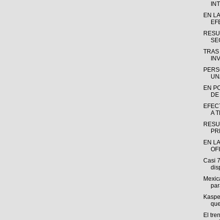
INT
EN L
EF
RESU
SE
TRAS
INV
PERS
UN
EN P
DE
EFEC
A 
RESU
PR
EN LA
OF
Casi 
dis
Mexica
par
Kasper
que
El tre