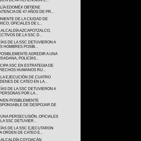
DEN DE APREHENSIÓN E...
ALÍA EDOMÉX OBTIENE
NTENCIA DE 47 AÑOS DE PR...
ONIENTE DE LA CIUDAD DE
ICO, OFICIALES DE L...
A ALCALDÍA AZCAPOTZALCO,
ECTIVOS DE LA SSC D...
CÍAS DE LA SSC DETUVIERON A
IS HOMBRES POSIB...
POSIBLEMENTE AGREDIR A UNA
UDADANA, POLICÍAS...
CIPA SSC EN ESTRATEGIA DE
RECHOS HUMANOS RU...
 LA EJECUCIÓN DE CUATRO
DENES DE CATEO EN LA...
CÍAS DE LA SSC DETUVIERON A
 PERSONAS POR LA...
OVEN POSIBLEMENTE
SPONSABLE DE DESPOJAR DE
 UNA PERSECUSIÓN, OFICIALES
 LA SSC DETUVIER...
CÍAS DE LA SSC EJECUTARON
A ORDEN DE CATEO E...
A ALCALDÍA COYOACÁN,