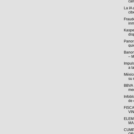
cari
La IA 
cib
Fraude
inm
Kasper
disp
Panor
qui
Banort
– M
Impul
a l
México
su 
BBVA M
mer
Infob
de e
FISC
VI
ELEM
MA
CUMP