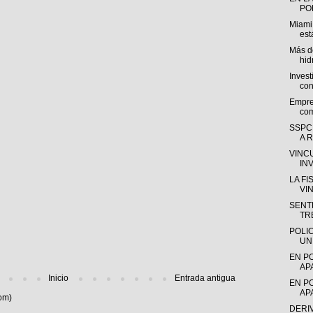
POL
Miami
est
Más de
hid
Invest
con
Empre
com
SSPC
A R
VINC
IN
LA F
VI
SENTE
TR
POLI
UN
EN P
AP
Inicio
Entrada antigua
EN P
AP
om)
DERI