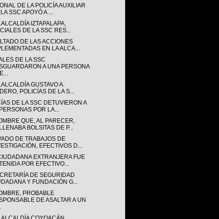
NAL DE LA POLICÍA AUXILIAR
LA SSC APOYÓ A ...
 ALCALDÍA IZTAPALAPA,
CIALES DE LA SSC RES...
LTADO DE LAS ACCIONES
PLEMENTADAS EN LA ALCA...
ALES DE LA SSC
SGUARDARON A UNA PERSONA
...
 ALCALDÍA GUSTAVO A.
ERO, POLICÍAS DE LA S...
CÍAS DE LA SSC DETUVIERON A
 PERSONAS POR LA...
OMBRE QUE, AL PARECER,
LLENABA BOLSITAS DE P...
VADO DE TRABAJOS DE
VESTIGACIÓN, EFECTIVOS D...
CIUDADANA EXTRANJERA FUE
TENIDA POR EFECTIVO...
ECRETARÍA DE SEGURIDAD
UDADANA Y FUNDACIÓN G...
OMBRE, PROBABLE
SPONSABLE DE ASALTAR A UN
.
A ALCALDÍA COYOACÁN,