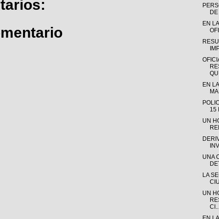
arios:
PERSO
DE 
EN LA
omentario
OFI
RESU
IM
OFICI
RE
QUE
EN LA
MAD
POLI
15
UN H
RE
DERI
IN
UNA 
DE
LA S
CI
UN H
RE
CI..
EN L