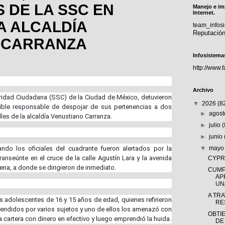
S DE LA SSC EN
Manejo e im
Internet.
A ALCALDÍA
team_info
Reputació
 CARRANZA
Infosistema
http://www.
Archivo
uridad Ciudadana (SSC) de la Ciudad de México, detuvieron
▼
2026
(8
le responsable de despojar de sus pertenencias a dos
►
agos
les de la alcaldía Venustiano Carranza.
►
julio
►
junio
ando los oficiales del cuadrante fueron alertados por la
▼
may
ranseúnte en el cruce de la calle Agustín Lara y la avenida
CYPRÈ
ena, a donde se dirigieron de inmediato.
CUMP
AP
UNA
A TR
os adolescentes de 16 y 15 años de edad, quienes refirieron
RE
endidos por varios sujetos y uno de ellos los amenazó con
OBTI
 cartera con dinero en efectivo y luego emprendió la huida.
DE