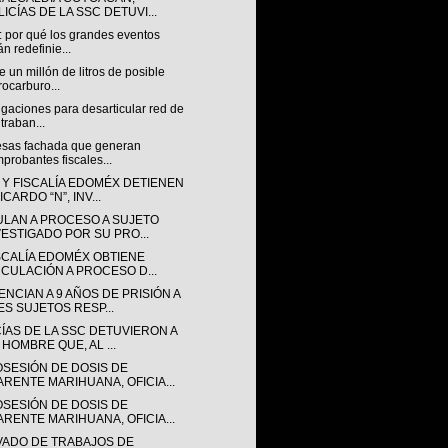
ICÍAS DE LA SSC DETUVI...
: por qué los grandes eventos
án redefinie...
 un millón de litros de posible
rocarburo...
igaciones para desarticular red de
traban...
sas fachada que generan
probantes fiscales...
 Y FISCALÍA EDOMÉX DETIENEN
ICARDO “N”, INV...
ULAN A PROCESO A SUJETO
VESTIGADO POR SU PRO...
ISCALÍA EDOMÉX OBTIENE
NCULACIÓN A PROCESO D...
NCIAN A 9 AÑOS DE PRISIÓN A
ES SUJETOS RESP...
CÍAS DE LA SSC DETUVIERON A
 HOMBRE QUE, AL ...
OSESIÓN DE DOSIS DE
ARENTE MARIHUANA, OFICIA...
OSESIÓN DE DOSIS DE
ARENTE MARIHUANA, OFICIA...
VADO DE TRABAJOS DE