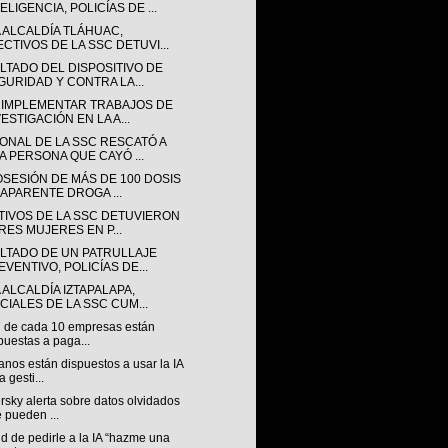
ELIGENCIA, POLICÍAS DE ...
A ALCALDÍA TLÁHUAC,
ECTIVOS DE LA SSC DETUVI...
LTADO DEL DISPOSITIVO DE
GURIDAD Y CONTRA LA...
 IMPLEMENTAR TRABAJOS DE
ESTIGACIÓN EN LA A...
ONAL DE LA SSC RESCATÓ A
A PERSONA QUE CAYÓ ...
OSESIÓN DE MÁS DE 100 DOSIS
 APARENTE DROGA ...
TIVOS DE LA SSC DETUVIERON
TRES MUJERES EN P...
LTADO DE UN PATRULLAJE
EVENTIVO, POLICÍAS DE...
 ALCALDÍA IZTAPALAPA,
ICIALES DE LA SSC CUM...
7 de cada 10 empresas están
puestas a paga...
nos están dispuestos a usar la IA
a gesti...
sky alerta sobre datos olvidados
 pueden ...
nd de pedirle a la IA “hazme una