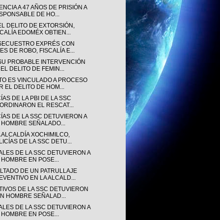
NCIA A 47 AÑOS DE PRISIÓN A
SPONSABLE DE HO...
EL DELITO DE EXTORSIÓN,
SCALÍA EDOMÉX OBTIEN...
SECUESTRO EXPRÉS CON
ES DE ROBO, FISCALÍA E...
SU PROBABLE INTERVENCIÓN
EL DELITO DE FEMIN...
TO ES VINCULADO A PROCESO
R EL DELITO DE HOM...
ÍAS DE LA PBI DE LA SSC
ORDINARON EL RESCAT...
CÍAS DE LA SSC DETUVIERON A
 HOMBRE SEÑALADO...
 ALCALDÍA XOCHIMILCO,
LICÍAS DE LA SSC DETU...
IALES DE LA SSC DETUVIERON A
 HOMBRE EN POSE...
LTADO DE UN PATRULLAJE
EVENTIVO EN LA ALCALD...
TIVOS DE LA SSC DETUVIERON
UN HOMBRE SEÑALAD...
IALES DE LA SSC DETUVIERON A
 HOMBRE EN POSE...