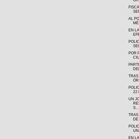
OR
FISC
SE
AL P
MÉX
EN L
EF
POLI
SE
POR 
CI
PARTI
DE
TRAS
ÓR
POLI
22
UN J
RE
S...
TRAS
DE
POLI
UN
EN L