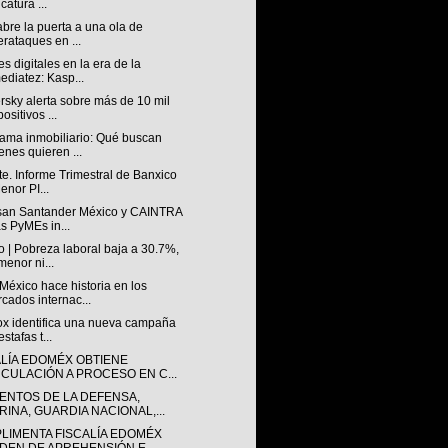
catura ...
abre la puerta a una ola de
erataques en ...
s digitales en la era de la
ediatez: Kasp...
sky alerta sobre más de 10 mil
ositivos ...
ama inmobiliario: Qué buscan
enes quieren ...
e. Informe Trimestral de Banxico
enor PI...
san Santander México y CAINTRA
as PyMEs in...
 | Pobreza laboral baja a 30.7%,
menor ni...
éxico hace historia en los
cados internac...
lox identifica una nueva campaña
stafas t...
ALÍA EDOMÉX OBTIENE
NCULACIÓN A PROCESO EN C...
ENTOS DE LA DEFENSA,
RINA, GUARDIA NACIONAL,...
LIMENTA FISCALÍA EDOMÉX