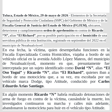
Toluca, Estado de México, 29 de mayo de 2026
.- Elementos de la Secretaría
de Seguridad y Protección Ciudadana (SSPC) del Gobierno de México y de la
Fiscalía General de Justicia del Estado de México (FGJEM)
, ubicaron,
detuvieron y cumplimentaron
orden de aprehensión
en contra de
Ricardo
“N”,
alias
“El Richard”
, por su posible participación en el
homicidio
de una
servidora pública de esta Institución, registrado en septiembre del 2022 en el
municipio de Nezahualcóyotl.
En esa fecha, la víctima, quien desempeñaba funciones en la
Fiscalía Especializada Contra Homicidios, viajaba a bordo de un
vehículo oficial en la avenida Adolfo López Mateos, del municipio
de Nezahualcóyotl, momento en que, presuntamente fue
interceptada por un sujeto identificado como
David “N”
, alias
“El
Oso Yogui”
y
Ricardo “N”
, alias
“El Richard”
, quienes iban a
bordo de una motocicleta que, a su vez, era escoltada por un
vehículo marca Dodge, tipo Attitude, conducido por
Carlos
Eduardo Arias Santiago
.
En algún momento
Ricardo “N”
habría realizado detonaciones de
arma de fuego en contra de la víctima, causándole la muerte, los
investigados continuaron su marcha y calles más adelante,
abandonaron la motocicleta para huir en el vehículo tipo Attitude.