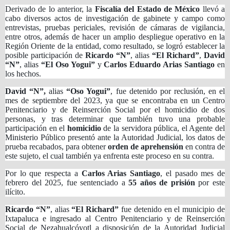
Derivado de lo anterior, la
Fiscalía del Estado de México
llevó a
cabo diversos actos de investigación de gabinete y campo como
entrevistas, pruebas periciales, revisión de cámaras de vigilancia,
entre otros, además de hacer un amplio despliegue operativo en la
Región Oriente de la entidad, como resultado, se logró establecer la
posible participación de
Ricardo “N”
, alias
“El Richard”
,
David
“N”
, alias
“El Oso Yogui”
y
Carlos Eduardo Arias Santiago
en
los hechos.
David “N”,
alias
“Oso Yogui”
, fue detenido por reclusión, en el
mes de septiembre del 2023, ya que se encontraba en un Centro
Penitenciario y de Reinserción Social por el homicidio de dos
personas, y tras determinar que también tuvo una probable
participación en el
homicidio
de la servidora pública, el Agente del
Ministerio Público presentó ante la Autoridad Judicial, los datos de
prueba recabados, para obtener
orden de aprehensión
en contra de
este sujeto, el cual también ya enfrenta este proceso en su contra.
Por lo que respecta a
Carlos Arias Santiago
, el pasado mes de
febrero del 2025, fue sentenciado a
55 años de prisión
por este
ilícito.
Ricardo “N”
, alias
“El Richard”
fue detenido en el municipio de
Ixtapaluca e ingresado al Centro Penitenciario y de Reinserción
Social de Nezahualcóyotl a disposición de la Autoridad Judicial