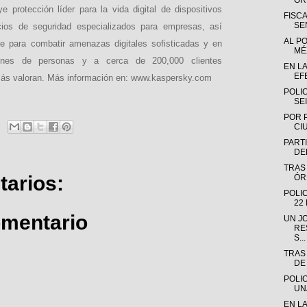
OR
 protección líder para la vida digital de dispositivos
FISC
SE
cios de seguridad especializados para empresas, así
AL P
 para combatir amenazas digitales sofisticadas y en
MÉX
ones de personas y a cerca de 200,000 clientes
EN L
EF
 más valoran. Más información en: www.kaspersky.com
POLI
SE
POR 
CI
PARTI
DE
TRAS
arios:
ÓR
POLI
22
omentario
UN J
RE
S...
TRAS
DE
POLI
UN
EN L