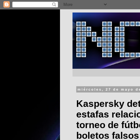
miércoles, 27 de mayo d
Kaspersky de
estafas relac
torneo de fútb
boletos falso