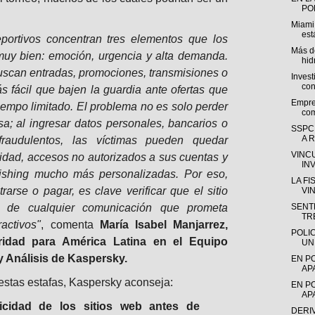
POL
Miami
est
portivos concentran tres elementos que los
Más de
uy bien: emoción, urgencia y alta demanda.
hid
uscan entradas, promociones, transmisiones o
Invest
con
ás fácil que bajen la guardia ante ofertas que
Empre
iempo limitado. El problema no es solo perder
com
a; al ingresar datos personales, bancarios o
SSPC
A R
 fraudulentos, las víctimas pueden quedar
VINC
idad, accesos no autorizados a sus cuentas y
IN
shing mucho más personalizadas. Por eso,
LA F
trarse o pagar, es clave verificar que el sitio
VI
ar de cualquier comunicación que prometa
SENTE
TR
activos"
, comenta
María Isabel Manjarrez,
POLI
ridad para América Latina en el Equipo
UN
y Análisis de Kaspersky.
EN P
AP
 estas estafas, Kaspersky aconseja:
EN P
AP
nticidad de los sitios web antes de
DERI