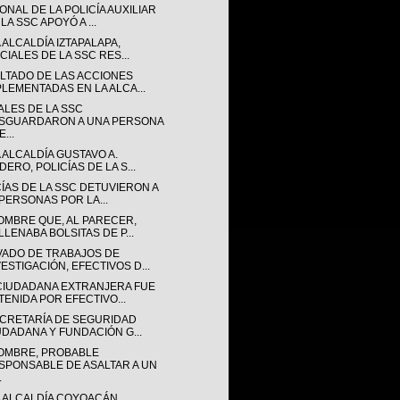
NAL DE LA POLICÍA AUXILIAR
LA SSC APOYÓ A ...
 ALCALDÍA IZTAPALAPA,
CIALES DE LA SSC RES...
LTADO DE LAS ACCIONES
PLEMENTADAS EN LA ALCA...
ALES DE LA SSC
SGUARDARON A UNA PERSONA
...
 ALCALDÍA GUSTAVO A.
ERO, POLICÍAS DE LA S...
CÍAS DE LA SSC DETUVIERON A
 PERSONAS POR LA...
OMBRE QUE, AL PARECER,
LLENABA BOLSITAS DE P...
VADO DE TRABAJOS DE
VESTIGACIÓN, EFECTIVOS D...
CIUDADANA EXTRANJERA FUE
TENIDA POR EFECTIVO...
ECRETARÍA DE SEGURIDAD
UDADANA Y FUNDACIÓN G...
OMBRE, PROBABLE
SPONSABLE DE ASALTAR A UN
.
A ALCALDÍA COYOACÁN,