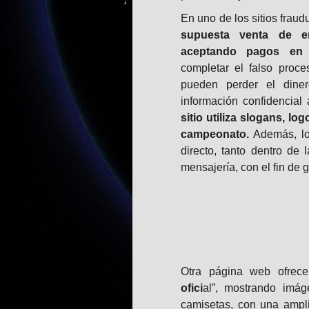
En uno de los sitios fraud
supuesta venta de en
aceptando pagos en 
completar el falso proce
pueden perder el diner
información confidencial 
sitio utiliza slogans, lo
campeonato.
Además, los
directo, tanto dentro de
mensajería, con el fin de 
Otra página web ofrec
ofici
al”, mostrando imá
camisetas, con una ampli