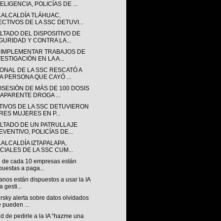
ELIGENCIA, POLICÍAS DE ...
A ALCALDÍA TLÁHUAC,
ECTIVOS DE LA SSC DETUVI...
LTADO DEL DISPOSITIVO DE
GURIDAD Y CONTRA LA...
 IMPLEMENTAR TRABAJOS DE
ESTIGACIÓN EN LA A...
ONAL DE LA SSC RESCATÓ A
A PERSONA QUE CAYÓ ...
OSESIÓN DE MÁS DE 100 DOSIS
 APARENTE DROGA ...
TIVOS DE LA SSC DETUVIERON
TRES MUJERES EN P...
LTADO DE UN PATRULLAJE
EVENTIVO, POLICÍAS DE...
 ALCALDÍA IZTAPALAPA,
ICIALES DE LA SSC CUM...
7 de cada 10 empresas están
puestas a paga...
nos están dispuestos a usar la IA
a gesti...
sky alerta sobre datos olvidados
 pueden ...
nd de pedirle a la IA “hazme una