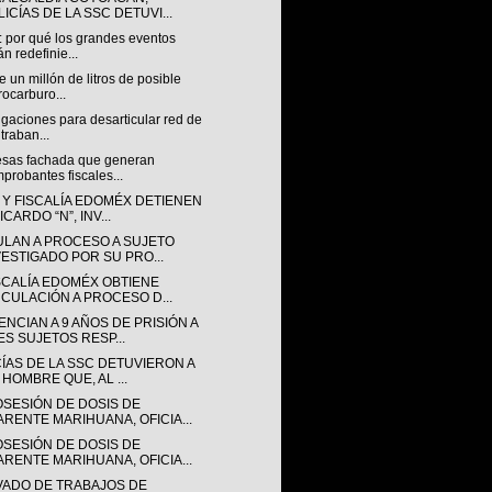
ICÍAS DE LA SSC DETUVI...
: por qué los grandes eventos
án redefinie...
 un millón de litros de posible
rocarburo...
igaciones para desarticular red de
traban...
sas fachada que generan
probantes fiscales...
 Y FISCALÍA EDOMÉX DETIENEN
ICARDO “N”, INV...
ULAN A PROCESO A SUJETO
VESTIGADO POR SU PRO...
ISCALÍA EDOMÉX OBTIENE
NCULACIÓN A PROCESO D...
NCIAN A 9 AÑOS DE PRISIÓN A
ES SUJETOS RESP...
CÍAS DE LA SSC DETUVIERON A
 HOMBRE QUE, AL ...
OSESIÓN DE DOSIS DE
ARENTE MARIHUANA, OFICIA...
OSESIÓN DE DOSIS DE
ARENTE MARIHUANA, OFICIA...
VADO DE TRABAJOS DE