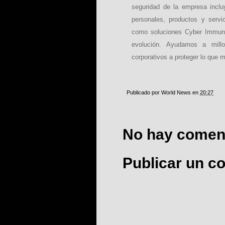
seguridad de la empresa incluye
personales, productos y servi
como soluciones Cyber Immune
evolución. Ayudamos a mill
corporativos a proteger lo que
Publicado por
World News
en
20:27
No hay coment
Publicar un c