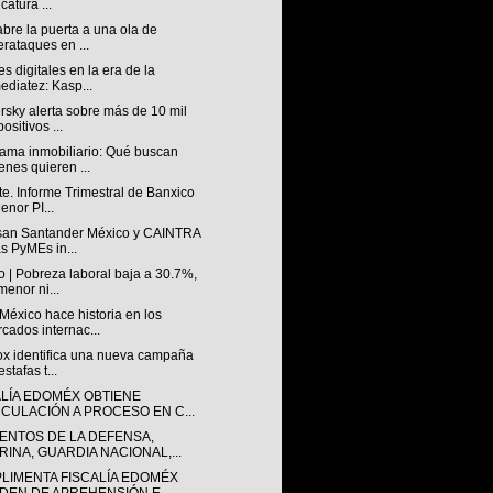
catura ...
abre la puerta a una ola de
erataques en ...
s digitales en la era de la
ediatez: Kasp...
sky alerta sobre más de 10 mil
ositivos ...
ama inmobiliario: Qué buscan
enes quieren ...
e. Informe Trimestral de Banxico
enor PI...
san Santander México y CAINTRA
as PyMEs in...
 | Pobreza laboral baja a 30.7%,
menor ni...
éxico hace historia en los
cados internac...
lox identifica una nueva campaña
stafas t...
ALÍA EDOMÉX OBTIENE
NCULACIÓN A PROCESO EN C...
ENTOS DE LA DEFENSA,
RINA, GUARDIA NACIONAL,...
LIMENTA FISCALÍA EDOMÉX