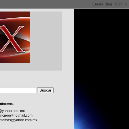
informes.
c@yahoo.com.mx
nciero@hotmail.com
sistemas@yahoo.com.mx