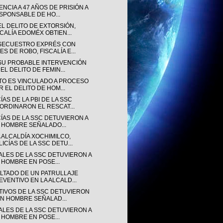
NCIA A 47 AÑOS DE PRISIÓN A
SPONSABLE DE HO...
EL DELITO DE EXTORSIÓN,
SCALÍA EDOMÉX OBTIEN...
SECUESTRO EXPRÉS CON
ES DE ROBO, FISCALÍA E...
SU PROBABLE INTERVENCIÓN
EL DELITO DE FEMIN...
TO ES VINCULADO A PROCESO
R EL DELITO DE HOM...
ÍAS DE LA PBI DE LA SSC
ORDINARON EL RESCAT...
CÍAS DE LA SSC DETUVIERON A
 HOMBRE SEÑALADO...
 ALCALDÍA XOCHIMILCO,
LICÍAS DE LA SSC DETU...
IALES DE LA SSC DETUVIERON A
 HOMBRE EN POSE...
LTADO DE UN PATRULLAJE
EVENTIVO EN LA ALCALD...
TIVOS DE LA SSC DETUVIERON
UN HOMBRE SEÑALAD...
IALES DE LA SSC DETUVIERON A
 HOMBRE EN POSE...