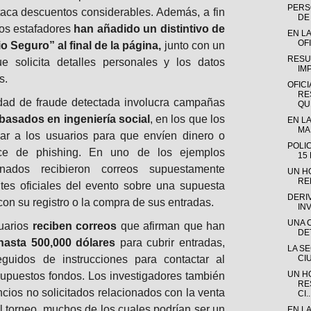
PERSO
estaca descuentos considerables. Además, a fin
DE 
los estafadores
han añadido un distintivo de
EN LA
OFI
 Seguro” al final de la página,
junto con un
RESU
ue solicita detalles personales y los datos
IM
s.
OFICI
RE
idad de fraude detectada involucra campañas
QUE
basados en ingeniería social
, en los que los
EN LA
MAD
ar a los usuarios para que envíen dinero o
POLI
ce de phishing. En uno de los ejemplos
15
cionados recibieron correos supuestamente
UN H
RE
tes oficiales del evento sobre una supuesta
DERI
con su registro o la compra de sus entradas.
IN
UNA 
uarios
reciben correos
que afirman que han
DE
hasta 500,000 dólares
para cubrir entradas,
LA S
eguidos de instrucciones para contactar al
CI
UN H
supuestos fondos. Los investigadores también
RE
cios no solicitados relacionados con la venta
CI..
l torneo, muchos de los cuales podrían ser un
EN L