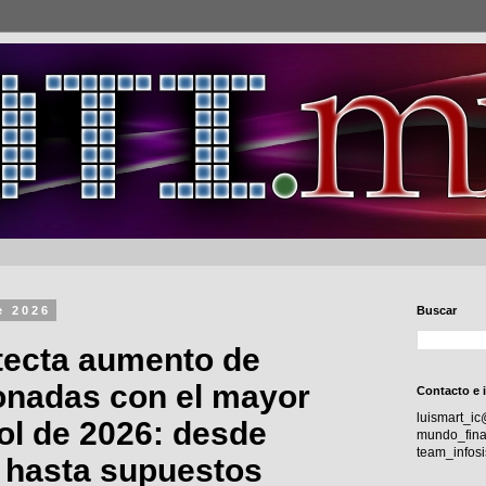
e 2026
Buscar
tecta aumento de
ionadas con el mayor
Contacto e 
luismart_i
ol de 2026: desde
mundo_fina
team_info
s hasta supuestos