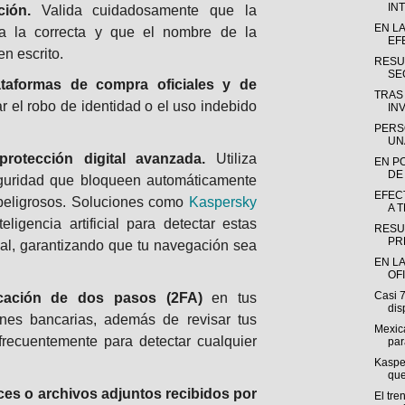
INT
ción.
Valida cuidadosamente que la
EN L
ea la correcta y que el nombre de la
EF
en escrito.
RESU
SE
ataformas de compra oficiales y de
TRAS
r el robo de identidad o el uso indebido
INV
PERS
UN
rotección digital avanzada.
Utiliza
EN P
DE
guridad que bloqueen automáticamente
EFEC
 peligrosos. Soluciones como
Kaspersky
A 
teligencia artificial para detectar estas
RESU
PR
eal, garantizando que tu navegación sea
EN LA
OF
Casi 
ticación de dos pasos (2FA)
en tus
dis
ones bancarias, además de revisar tus
Mexica
recuentemente para detectar cualquier
par
Kasper
que
ces o archivos adjuntos recibidos por
El tre