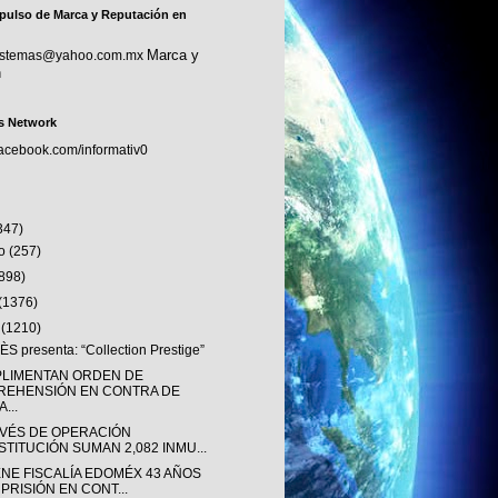
pulso de Marca y Reputación en
Marca y
sistemas@yahoo.com.mx
n
s Network
facebook.com/informativ0
347)
to
(257)
(898)
(1376)
o
(1210)
S presenta: “Collection Prestige”
LIMENTAN ORDEN DE
REHENSIÓN EN CONTRA DE
...
AVÉS DE OPERACIÓN
STITUCIÓN SUMAN 2,082 INMU...
ENE FISCALÍA EDOMÉX 43 AÑOS
 PRISIÓN EN CONT...