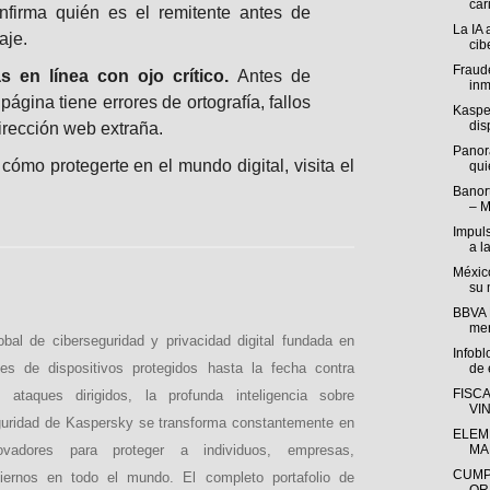
cari
firma quién es el remitente antes de
La IA 
aje.
cib
Fraude
as en línea con ojo crítico.
Antes de
inm
 página tiene errores de ortografía, fallos
Kasper
disp
irección web extraña.
Panor
ómo protegerte en el mundo digital, visita el
qui
Banort
– M
Impul
a l
México
su 
BBVA M
mer
al de ciberseguridad y privacidad digital fundada en
Infob
s de dispositivos protegidos hasta la fecha contra
de e
FISC
ataques dirigidos, la profunda inteligencia sobre
VI
uridad de Kaspersky se transforma constantemente en
ELEM
ovadores para proteger a individuos, empresas,
MA
CUMP
obiernos en todo el mundo. El completo portafolio de