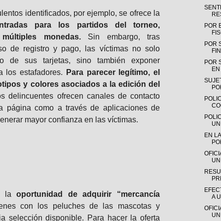
SENTE
ulentos identificados, por ejemplo, se ofrece la
RE
tradas para los partidos del torneo,
POR 
FI
múltiples monedas.
Sin embargo, tras
POR 
so de registro y pago, las víctimas no solo
FIN
o de sus tarjetas, sino también exponer
POR 
EN 
a los estafadores.
Para parecer legítimo, el
SUJE
gotipos y colores asociados a la edición del
PO
 delincuentes ofrecen canales de contacto
POLIC
CO
 la página como a través de aplicaciones de
POLI
generar mayor confianza en las víctimas.
UN
EN LA
PO
OFIC
UN
RESU
PR
EFEC
e la
oportunidad de adquirir “mercancía
A 
genes con los peluches de las mascotas y
OFIC
UN
a selección disponible. Para hacer la oferta