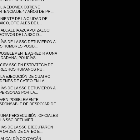
DEN DE APREHENSIÓN E...
ALÍA EDOMÉX OBTIENE
NTENCIA DE 47 AÑOS DE PR...
ONIENTE DE LA CIUDAD DE
ICO, OFICIALES DE L...
A ALCALDÍA AZCAPOTZALCO,
ECTIVOS DE LA SSC D...
CÍAS DE LA SSC DETUVIERON A
IS HOMBRES POSIB...
POSIBLEMENTE AGREDIR A UNA
UDADANA, POLICÍAS...
CIPA SSC EN ESTRATEGIA DE
RECHOS HUMANOS RU...
 LA EJECUCIÓN DE CUATRO
DENES DE CATEO EN LA...
CÍAS DE LA SSC DETUVIERON A
 PERSONAS POR LA...
OVEN POSIBLEMENTE
SPONSABLE DE DESPOJAR DE
 UNA PERSECUSIÓN, OFICIALES
 LA SSC DETUVIER...
CÍAS DE LA SSC EJECUTARON
A ORDEN DE CATEO E...
A ALCALDÍA COYOACÁN,