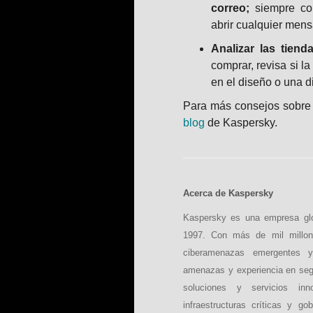
correo;
siempre con
abrir cualquier mens
Analizar las tiend
comprar, revisa si la
en el diseño o una d
Para más consejos sobre c
blog
de Kaspersky.
Acerca de Kaspersky
Kaspersky es una empresa glob
1997. Con más de mil millone
ciberamenazas emergentes y 
amenazas y experiencia en seg
soluciones y servicios inn
infraestructuras críticas y g