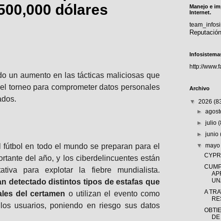
500,000 dólares
Manejo e im
Internet.
team_info
Reputació
Infosistema
http://www.
do un aumento en las tácticas maliciosas que
 el torneo para comprometer datos personales
Archivo
nados.
▼
2026
(8
►
agos
►
julio
►
junio
l fútbol en todo el mundo se preparan para el
▼
may
CYPRÈ
rtante del año, y los ciberdelincuentes están
CUMP
tiva para explotar la fiebre mundialista.
AP
UNA
n detectado distintos tipos de estafas que
A TR
iales del certamen
o utilizan el evento como
RE
los usuarios, poniendo en riesgo sus datos
OBTI
DE