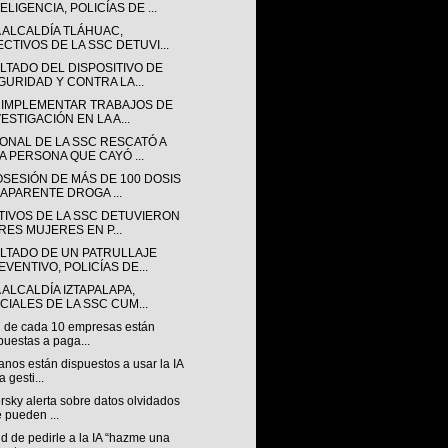
ELIGENCIA, POLICÍAS DE ...
A ALCALDÍA TLÁHUAC,
ECTIVOS DE LA SSC DETUVI...
LTADO DEL DISPOSITIVO DE
GURIDAD Y CONTRA LA...
 IMPLEMENTAR TRABAJOS DE
ESTIGACIÓN EN LA A...
ONAL DE LA SSC RESCATÓ A
A PERSONA QUE CAYÓ ...
OSESIÓN DE MÁS DE 100 DOSIS
 APARENTE DROGA ...
TIVOS DE LA SSC DETUVIERON
TRES MUJERES EN P...
LTADO DE UN PATRULLAJE
EVENTIVO, POLICÍAS DE...
 ALCALDÍA IZTAPALAPA,
ICIALES DE LA SSC CUM...
7 de cada 10 empresas están
puestas a paga...
nos están dispuestos a usar la IA
a gesti...
sky alerta sobre datos olvidados
 pueden ...
nd de pedirle a la IA “hazme una