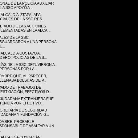
NAL DE LA POLICÍA AUXILIAR
LA SSC APOYÓ A ...
 ALCALDÍA IZTAPALAPA,
CIALES DE LA SSC RES...
LTADO DE LAS ACCIONES
PLEMENTADAS EN LA ALCA...
ALES DE LA SSC
SGUARDARON A UNA PERSONA
...
 ALCALDÍA GUSTAVO A.
ERO, POLICÍAS DE LA S...
CÍAS DE LA SSC DETUVIERON A
 PERSONAS POR LA...
OMBRE QUE, AL PARECER,
LLENABA BOLSITAS DE P...
VADO DE TRABAJOS DE
VESTIGACIÓN, EFECTIVOS D...
CIUDADANA EXTRANJERA FUE
TENIDA POR EFECTIVO...
ECRETARÍA DE SEGURIDAD
UDADANA Y FUNDACIÓN G...
OMBRE, PROBABLE
SPONSABLE DE ASALTAR A UN
.
A ALCALDÍA COYOACÁN,