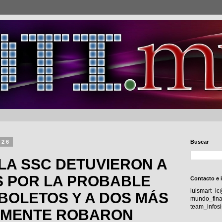
026
Buscar
 LA SSC DETUVIERON A
S POR LA PROBABLE
Contacto e 
luismart_i
BOLETOS Y A DOS MÁS
mundo_fina
team_info
EMENTE ROBARON