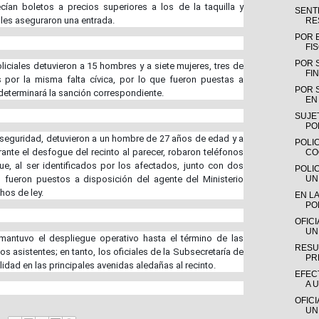
cían boletos a precios superiores a los de la taquilla y
SENTE
les aseguraron una entrada.
RE
POR 
FI
POR 
liciales detuvieron a 15 hombres y a siete mujeres, tres de
FIN
por la misma falta cívica, por lo que fueron puestas a
POR 
 determinará la sanción correspondiente.
EN 
SUJE
PO
 seguridad, detuvieron a un hombre de 27 años de edad y a
POLIC
ante el desfogue del recinto al parecer, robaron teléfonos
CO
ue, al ser identificados por los afectados, junto con dos
POLI
, fueron puestos a disposición del agente del Ministerio
UN
hos de ley.
EN LA
PO
OFIC
UN
mantuvo el despliegue operativo hasta el término de las
RESU
os asistentes; en tanto, los oficiales de la Subsecretaría de
PR
alidad en las principales avenidas aledañas al recinto.
EFEC
A 
OFIC
UN