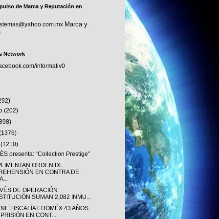
pulso de Marca y Reputación en
Marca y
sistemas@yahoo.com.mx
n
s Network
facebook.com/informativ0
292)
to
(202)
(898)
(1376)
o
(1210)
S presenta: “Collection Prestige”
LIMENTAN ORDEN DE
REHENSIÓN EN CONTRA DE
...
AVÉS DE OPERACIÓN
STITUCIÓN SUMAN 2,082 INMU...
ENE FISCALÍA EDOMÉX 43 AÑOS
 PRISIÓN EN CONT...