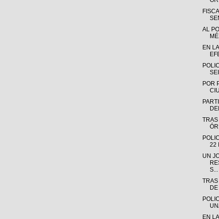
OR
FISC
SE
AL P
MÉX
EN L
EF
POLI
SE
POR 
CI
PARTI
DE
TRAS
ÓR
POLI
22
UN J
RE
S...
TRAS
DE
POLI
UN
EN L