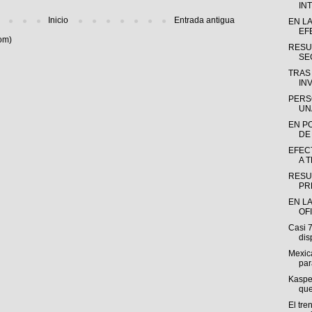
INT
Inicio
Entrada antigua
EN L
EF
om)
RESU
SE
TRAS
INV
PERS
UN
EN P
DE
EFEC
A 
RESU
PR
EN LA
OF
Casi 
dis
Mexica
par
Kasper
que
El tre