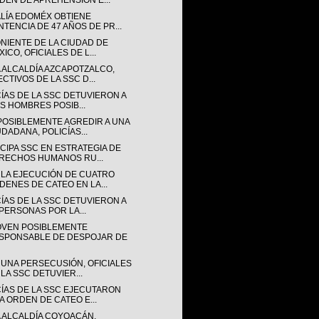
DEN DE APREHENSIÓN E...
ALÍA EDOMÉX OBTIENE
NTENCIA DE 47 AÑOS DE PR...
ONIENTE DE LA CIUDAD DE
ICO, OFICIALES DE L...
A ALCALDÍA AZCAPOTZALCO,
ECTIVOS DE LA SSC D...
CÍAS DE LA SSC DETUVIERON A
IS HOMBRES POSIB...
POSIBLEMENTE AGREDIR A UNA
UDADANA, POLICÍAS...
CIPA SSC EN ESTRATEGIA DE
RECHOS HUMANOS RU...
 LA EJECUCIÓN DE CUATRO
DENES DE CATEO EN LA...
CÍAS DE LA SSC DETUVIERON A
 PERSONAS POR LA...
OVEN POSIBLEMENTE
SPONSABLE DE DESPOJAR DE
 UNA PERSECUSIÓN, OFICIALES
 LA SSC DETUVIER...
CÍAS DE LA SSC EJECUTARON
A ORDEN DE CATEO E...
A ALCALDÍA COYOACÁN,