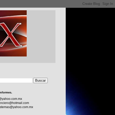
informes.
c@yahoo.com.mx
nciero@hotmail.com
sistemas@yahoo.com.mx