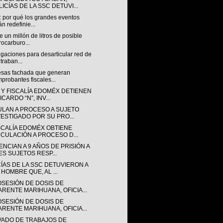
ICÍAS DE LA SSC DETUVI...
: por qué los grandes eventos
án redefinie...
 un millón de litros de posible
rocarburo...
igaciones para desarticular red de
traban...
sas fachada que generan
probantes fiscales...
 Y FISCALÍA EDOMÉX DETIENEN
ICARDO “N”, INV...
ULAN A PROCESO A SUJETO
VESTIGADO POR SU PRO...
ISCALÍA EDOMÉX OBTIENE
NCULACIÓN A PROCESO D...
NCIAN A 9 AÑOS DE PRISIÓN A
ES SUJETOS RESP...
CÍAS DE LA SSC DETUVIERON A
 HOMBRE QUE, AL ...
OSESIÓN DE DOSIS DE
ARENTE MARIHUANA, OFICIA...
OSESIÓN DE DOSIS DE
ARENTE MARIHUANA, OFICIA...
VADO DE TRABAJOS DE