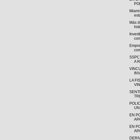
POL
Miami
est
Más de
hid
Invest
con
Empre
com
SSPC
A R
VINC
IN
LA F
VI
SENTE
TR
POLI
UN
EN P
AP
EN P
AP
DERI