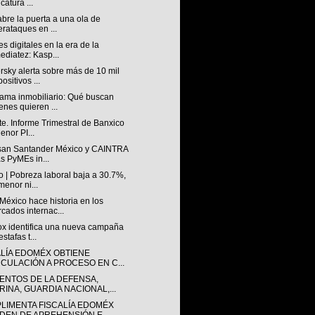
catura ...
abre la puerta a una ola de
erataques en ...
s digitales en la era de la
ediatez: Kasp...
sky alerta sobre más de 10 mil
ositivos ...
ama inmobiliario: Qué buscan
enes quieren ...
e. Informe Trimestral de Banxico
enor PI...
san Santander México y CAINTRA
as PyMEs in...
 | Pobreza laboral baja a 30.7%,
menor ni...
éxico hace historia en los
cados internac...
lox identifica una nueva campaña
stafas t...
ALÍA EDOMÉX OBTIENE
NCULACIÓN A PROCESO EN C...
ENTOS DE LA DEFENSA,
RINA, GUARDIA NACIONAL,...
LIMENTA FISCALÍA EDOMÉX