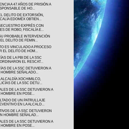
NCIA A 47 AÑOS DE PRISIÓN A
SPONSABLE DE HO...
EL DELITO DE EXTORSIÓN,
SCALÍA EDOMÉX OBTIEN...
SECUESTRO EXPRÉS CON
ES DE ROBO, FISCALÍA E...
SU PROBABLE INTERVENCIÓN
EL DELITO DE FEMIN...
TO ES VINCULADO A PROCESO
R EL DELITO DE HOM...
ÍAS DE LA PBI DE LA SSC
ORDINARON EL RESCAT...
CÍAS DE LA SSC DETUVIERON A
 HOMBRE SEÑALADO...
 ALCALDÍA XOCHIMILCO,
LICÍAS DE LA SSC DETU...
IALES DE LA SSC DETUVIERON A
 HOMBRE EN POSE...
LTADO DE UN PATRULLAJE
EVENTIVO EN LA ALCALD...
TIVOS DE LA SSC DETUVIERON
UN HOMBRE SEÑALAD...
IALES DE LA SSC DETUVIERON A
 HOMBRE EN POSE...