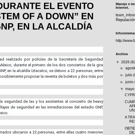
DURANTE EL EVENTO
Manejo e im
Internet.
STEM OF A DOWN” EN
team_info
Reputació
NP, EN LA ALCALDÍA
Infosistema
http://www.
Archivo
dad realizado por policías de la Secretaría de Seguridad
▼
2026
(8
xico, durante el primero de los dos conciertos de la gira
►
agos
NP, en la alcaldía Iztacalco, se detuvo a 22 personas, entre
►
julio
posiblemente propiciar la reventa de boletos y dos más por
►
junio
▼
may
CYPRÈ
a seguridad de las y los asistentes al concierto de heavy
CUMP
AP
rullajes de seguridad en las inmediaciones del estadio GNP,
UNA
xico.
A TR
RE
OBTI
ormados ubicaron a 22 personas, entre ellas cuatro menores
DE