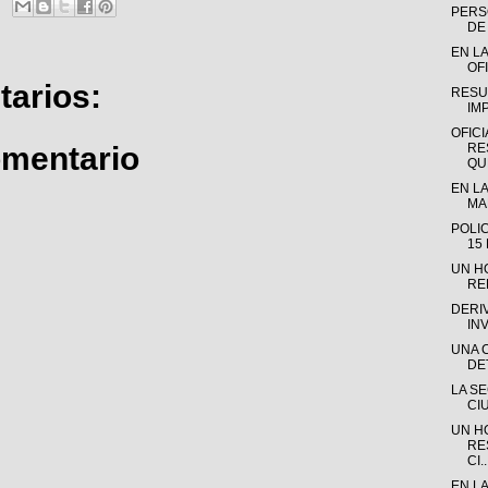
PERSO
DE 
EN LA
OFI
arios:
RESU
IM
OFICI
omentario
RE
QUE
EN LA
MAD
POLI
15
UN H
RE
DERI
IN
UNA 
DE
LA S
CI
UN H
RE
CI..
EN L