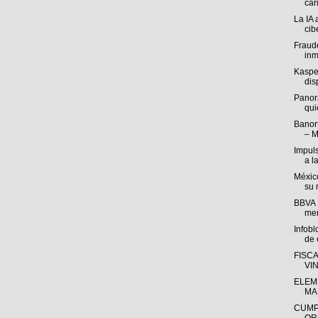
cari
La IA 
cib
Fraude
inm
Kasper
disp
Panor
qui
Banort
– M
Impul
a l
México
su 
BBVA M
mer
Infob
de e
FISC
VI
ELEM
MA
CUMP