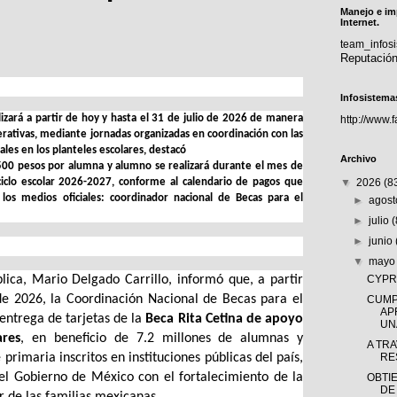
Manejo e im
Internet.
team_info
Reputació
Infosistema
alizará a partir de hoy y hasta el 31 de julio de 2026 de manera
http://www.
erativas, mediante jornadas organizadas en coordinación con las
ales en los planteles escolares, destacó
Archivo
 500 pesos por alumna y alumno se realizará durante el mes de
l ciclo escolar 2026-2027, conforme al calendario de pagos que
▼
2026
(8
 los medios oficiales: coordinador nacional de Becas para el
►
agos
►
julio
►
junio
▼
may
lica, Mario Delgado Carrillo, informó que, a partir
CYPRÈ
 de 2026, la Coordinación Nacional de Becas para el
CUMP
AP
entrega de tarjetas de la
Beca Rita Cetina de apoyo
UNA
ares
, en beneficio de 7.2 millones de alumnas y
A TR
primaria inscritos en instituciones públicas del país,
RE
l Gobierno de México con el fortalecimiento de la
OBTI
DE
r de las familias mexicanas.