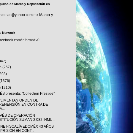
pulso de Marca y Reputación en
Marca y
sistemas@yahoo.com.mx
n
s Network
facebook.com/informativ0
347)
to
(257)
(898)
(1376)
o
(1210)
S presenta: “Collection Prestige”
LIMENTAN ORDEN DE
REHENSIÓN EN CONTRA DE
...
AVÉS DE OPERACIÓN
STITUCIÓN SUMAN 2,082 INMU...
ENE FISCALÍA EDOMÉX 43 AÑOS
 PRISIÓN EN CONT...