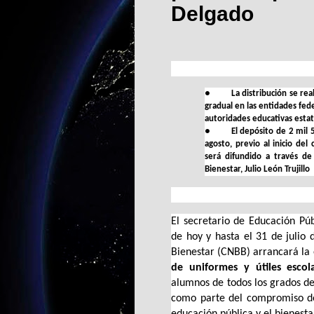
Delgado
●
La distribución se re
gradual en las entidades fed
autoridades educativas estat
●
El depósito de 2 mil
agosto, previo al inicio de
será difundido a través de
Bienestar, Julio León Trujillo
El secretario de Educación Púb
de hoy y hasta el 31 de julio
Bienestar (CNBB) arrancará la 
de uniformes y útiles escol
alumnos de todos los grados de 
como parte del compromiso de
educación pública y el bienesta