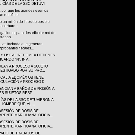
ICÍAS DE LA SSC DETUVI...
: por qué los grandes eventos
án redefinie...
 un millón de litros de posible
rocarburo...
igaciones para desarticular red de
traban...
sas fachada que generan
probantes fiscales...
 Y FISCALÍA EDOMÉX DETIENEN
ICARDO “N”, INV...
ULAN A PROCESO A SUJETO
VESTIGADO POR SU PRO...
ISCALÍA EDOMÉX OBTIENE
NCULACIÓN A PROCESO D...
NCIAN A 9 AÑOS DE PRISIÓN A
ES SUJETOS RESP...
CÍAS DE LA SSC DETUVIERON A
 HOMBRE QUE, AL ...
OSESIÓN DE DOSIS DE
ARENTE MARIHUANA, OFICIA...
OSESIÓN DE DOSIS DE
ARENTE MARIHUANA, OFICIA...
VADO DE TRABAJOS DE