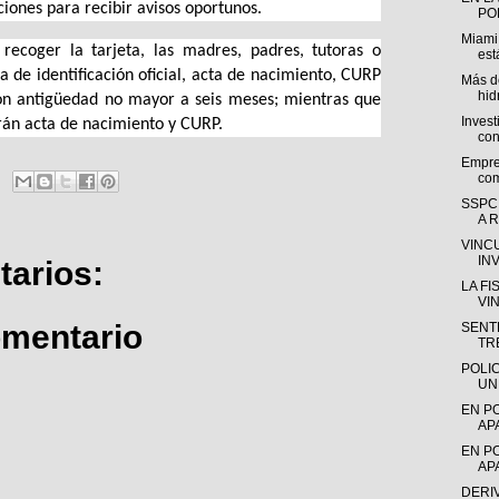
aciones para recibir avisos oportunos.
POL
Miami
recoger la tarjeta, las madres, padres, tutoras o
est
 de identificación oficial, acta de nacimiento, CURP
Más de
hid
on antigüedad no mayor a seis meses; mientras que
Invest
tarán acta de nacimiento y CURP.
con
Empre
com
SSPC
A R
VINC
IN
arios:
LA F
VI
omentario
SENTE
TR
POLI
UN
EN P
AP
EN P
AP
DERI