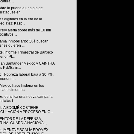
catura ...
abre la puerta a una ola de
erataques en ...
s digitales en la era de la
ediatez: Kasp...
sky alerta sobre más de 10 mil
ositivos ...
ama inmobiliario: Qué buscan
enes quieren ...
e. Informe Trimestral de Banxico
enor PI...
san Santander México y CAINTRA
as PyMEs in...
 | Pobreza laboral baja a 30.7%,
menor ni...
éxico hace historia en los
cados internac...
lox identifica una nueva campaña
stafas t...
ALÍA EDOMÉX OBTIENE
NCULACIÓN A PROCESO EN C...
ENTOS DE LA DEFENSA,
RINA, GUARDIA NACIONAL,...
LIMENTA FISCALÍA EDOMÉX