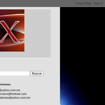
informes.
c@yahoo.com.mx
nciero@hotmail.com
sistemas@yahoo.com.mx