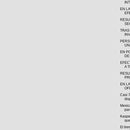
INT
EN L
EF
RESU
SE
TRAS
INV
PERS
UN
EN P
DE
EFEC
A 
RESU
PR
EN LA
OF
Casi 
dis
Mexica
par
Kasper
que
El tre