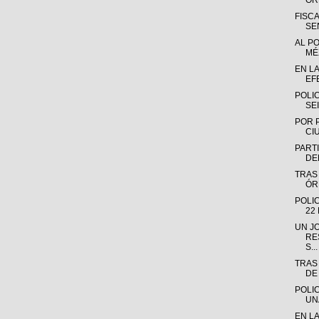
OR
FISC
SE
AL P
MÉX
EN L
EF
POLI
SE
POR 
CI
PARTI
DE
TRAS
ÓR
POLI
22
UN J
RE
S...
TRAS
DE
POLI
UN
EN L