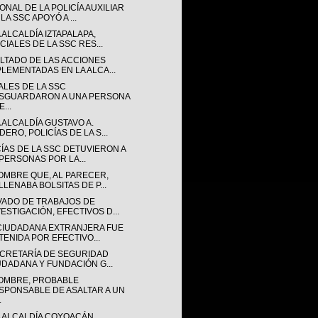
NAL DE LA POLICÍA AUXILIAR
LA SSC APOYÓ A ...
 ALCALDÍA IZTAPALAPA,
CIALES DE LA SSC RES...
LTADO DE LAS ACCIONES
PLEMENTADAS EN LA ALCA...
ALES DE LA SSC
SGUARDARON A UNA PERSONA
...
 ALCALDÍA GUSTAVO A.
ERO, POLICÍAS DE LA S...
CÍAS DE LA SSC DETUVIERON A
 PERSONAS POR LA...
OMBRE QUE, AL PARECER,
LLENABA BOLSITAS DE P...
VADO DE TRABAJOS DE
VESTIGACIÓN, EFECTIVOS D...
CIUDADANA EXTRANJERA FUE
TENIDA POR EFECTIVO...
ECRETARÍA DE SEGURIDAD
UDADANA Y FUNDACIÓN G...
OMBRE, PROBABLE
SPONSABLE DE ASALTAR A UN
.
A ALCALDÍA COYOACÁN,