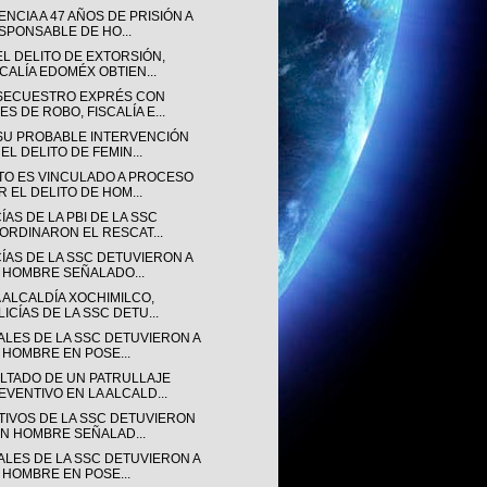
NCIA A 47 AÑOS DE PRISIÓN A
SPONSABLE DE HO...
EL DELITO DE EXTORSIÓN,
SCALÍA EDOMÉX OBTIEN...
SECUESTRO EXPRÉS CON
ES DE ROBO, FISCALÍA E...
SU PROBABLE INTERVENCIÓN
EL DELITO DE FEMIN...
TO ES VINCULADO A PROCESO
R EL DELITO DE HOM...
ÍAS DE LA PBI DE LA SSC
ORDINARON EL RESCAT...
CÍAS DE LA SSC DETUVIERON A
 HOMBRE SEÑALADO...
 ALCALDÍA XOCHIMILCO,
LICÍAS DE LA SSC DETU...
IALES DE LA SSC DETUVIERON A
 HOMBRE EN POSE...
LTADO DE UN PATRULLAJE
EVENTIVO EN LA ALCALD...
TIVOS DE LA SSC DETUVIERON
UN HOMBRE SEÑALAD...
IALES DE LA SSC DETUVIERON A
 HOMBRE EN POSE...