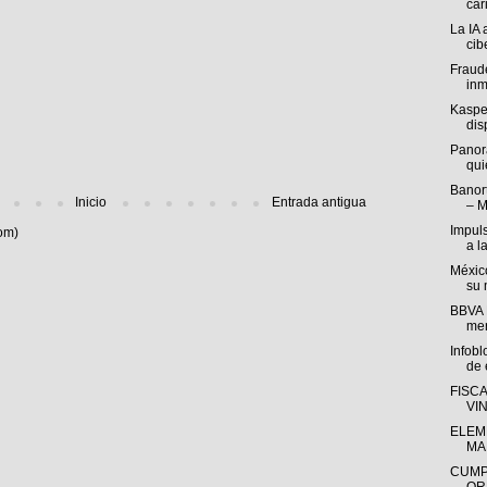
cari
La IA 
cib
Fraude
inm
Kasper
disp
Panor
qui
Banort
Inicio
Entrada antigua
– M
Impul
om)
a l
México
su 
BBVA M
mer
Infob
de e
FISC
VI
ELEM
MA
CUMP