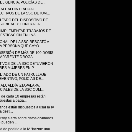
ELIGENCIA, POLICÍAS DE ...
A ALCALDÍA TLÁHUAC,
ECTIVOS DE LA SSC DETUVI...
LTADO DEL DISPOSITIVO DE
GURIDAD Y CONTRA LA...
 IMPLEMENTAR TRABAJOS DE
ESTIGACIÓN EN LA A...
ONAL DE LA SSC RESCATÓ A
A PERSONA QUE CAYÓ ...
OSESIÓN DE MÁS DE 100 DOSIS
 APARENTE DROGA ...
TIVOS DE LA SSC DETUVIERON
TRES MUJERES EN P...
LTADO DE UN PATRULLAJE
EVENTIVO, POLICÍAS DE...
 ALCALDÍA IZTAPALAPA,
ICIALES DE LA SSC CUM...
7 de cada 10 empresas están
puestas a paga...
nos están dispuestos a usar la IA
a gesti...
sky alerta sobre datos olvidados
 pueden ...
nd de pedirle a la IA “hazme una