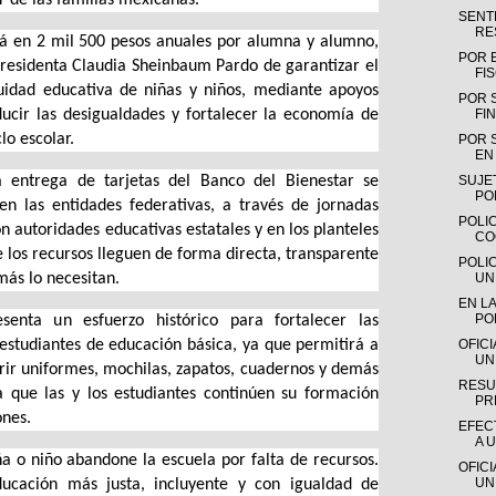
SENTE
RE
rá en 2 mil 500 pesos anuales por alumna y alumno,
POR 
Presidenta Claudia Sheinbaum Pardo de garantizar el
FI
uidad educativa de niñas y niños, mediante apoyos
POR 
ducir las desigualdades y fortalecer la economía de
FIN
clo escolar.
POR 
EN 
 entrega de tarjetas del Banco del Bienestar se
SUJE
PO
n las entidades federativas, a través de jornadas
POLIC
 autoridades educativas estatales y en los planteles
CO
e los recursos lleguen de forma directa, transparente
POLI
más lo necesitan.
UN
EN LA
PO
senta un esfuerzo histórico para fortalecer las
estudiantes de educación básica, ya que permitirá a
OFIC
UN
rir uniformes, mochilas, zapatos, cuadernos y demás
RESU
a que las y los estudiantes continúen su formación
PR
nes.
EFEC
A 
ña o niño abandone la escuela por falta de recursos.
OFIC
UN
ucación más justa, incluyente y con igualdad de