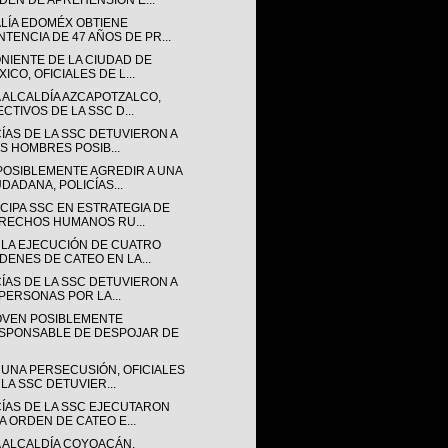
DEN DE APREHENSIÓN E...
ALÍA EDOMÉX OBTIENE
NTENCIA DE 47 AÑOS DE PR...
ONIENTE DE LA CIUDAD DE
ICO, OFICIALES DE L...
A ALCALDÍA AZCAPOTZALCO,
ECTIVOS DE LA SSC D...
CÍAS DE LA SSC DETUVIERON A
IS HOMBRES POSIB...
POSIBLEMENTE AGREDIR A UNA
UDADANA, POLICÍAS...
CIPA SSC EN ESTRATEGIA DE
RECHOS HUMANOS RU...
 LA EJECUCIÓN DE CUATRO
DENES DE CATEO EN LA...
CÍAS DE LA SSC DETUVIERON A
 PERSONAS POR LA...
OVEN POSIBLEMENTE
SPONSABLE DE DESPOJAR DE
 UNA PERSECUSIÓN, OFICIALES
 LA SSC DETUVIER...
CÍAS DE LA SSC EJECUTARON
A ORDEN DE CATEO E...
A ALCALDÍA COYOACÁN,