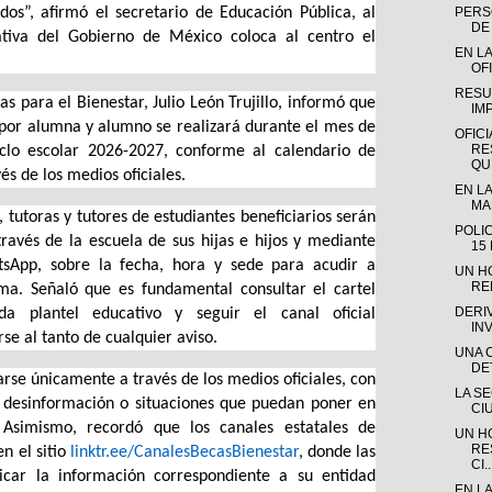
dos”, afirmó el secretario de Educación Pública, al
PERSO
DE 
cativa del Gobierno de México coloca al centro el
EN LA
OFI
RESU
s para el Bienestar, Julio León Trujillo, informó que
IM
 por alumna y alumno se realizará durante el mes de
OFICI
RE
ciclo escolar 2026-2027, conforme al calendario de
QUE
és de los medios oficiales.
EN LA
MAD
 tutoras y tutores de estudiantes beneficiarios serán
POLI
ravés de la escuela de sus hijas e hijos y mediante
15
tsApp, sobre la fecha, hora y sede para acudir a
UN H
RE
ma. Señaló que es fundamental consultar el cartel
DERI
da plantel educativo y seguir el canal oficial
IN
e al tanto de cualquier aviso.
UNA 
DE
arse únicamente a través de los medios oficiales, con
LA S
s, desinformación o situaciones que puedan poner en
CI
 Asimismo, recordó que los canales estatales de
UN H
RE
n el sitio
linktr.ee/CanalesBecasBienestar
, donde las
CI..
bicar la información correspondiente a su entidad
EN L