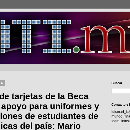
26
Buscar
 de tarjetas de la Beca
e apoyo para uniformes y
Contacto e 
luismart_i
illones de estudiantes de
mundo_fina
team_info
icas del país: Mario