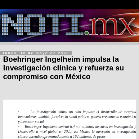
lunes, 18 de mayo de 2026
Boehringer Ingelheim impulsa la
investigación clínica y refuerza su
compromiso con México
·
La investigación clínica no solo impulsa el desarrollo de terapias
innovadoras, también fortalece la salud pública, genera crecimiento económico
y bienestar social.
·
Boehringer Ingelheim invirtió 6.4 mil millones de euros en Investigación y
Desarrollo a nivel global en 2025. En México la inversión en investigación
clínica ascendió aproximadamente a 162 millones de pesos.