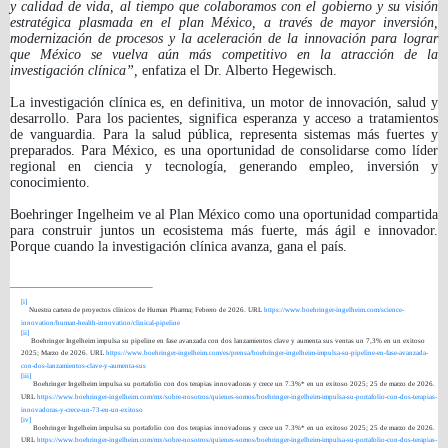
y calidad de vida, al tiempo que colaboramos con el gobierno y su visión
estratégica plasmada en el plan México, a través de mayor inversión,
modernización de procesos y la aceleración de la innovación para lograr
que México se vuelva aún más competitivo en la atracción de la
investigación clínica”,
enfatiza el Dr. Alberto Hegewisch.
La investigación clínica es, en definitiva, un motor de innovación, salud y
desarrollo. Para los pacientes, significa esperanza y acceso a tratamientos
de vanguardia. Para la salud pública, representa sistemas más fuertes y
preparados. Para México, es una oportunidad de consolidarse como líder
regional en ciencia y tecnología, generando empleo, inversión y
conocimiento.
Boehringer Ingelheim ve al Plan México como una oportunidad compartida
para construir juntos un ecosistema más fuerte, más ágil e innovador.
Porque cuando la investigación clínica avanza, gana el país.
[i]
Nuestra cartera de proyectos clínicos de Human Pharma; Febrero de 2026.
URL
https://www.boehringer-ingelheim.com/science-
innovation/human-health-innovation/clinical-pipeline
[ii]
Boehringer Ingelheim impulsa su pipeline en fase avanzada con dos lanzamientos clave y aumenta sus ventas un 7,3% en un exitoso
2025; Marzo de 2026.
URL
https://www.boehringer-ingelheim.com/es/prensa/boehringer-ingelheim-impulsa-su-pipeline-en-fase-avanzada-
con-dos-lanzamientos-clave-y-aumenta-sus
[iii]
Boehringer Ingelheim impulsa su portafolio con dos terapias innovadoras y crece un 7.3%* en un exitoso 2025; 25 de marzo de 2026.
URL
https://www.boehringer-ingelheim.com/mx/sobre-nosotros/quienes-somos/boehringer-ingelheim-impulsa-su-portafolio-con-dos-terapias-
innovadoras-y-crece-un-73-en-un-exitoso
[iv]
Boehringer Ingelheim impulsa su portafolio con dos terapias innovadoras y crece un 7.3%* en un exitoso 2025; 25 de marzo de 2026.
URL
https://www.boehringer-ingelheim.com/mx/sobre-nosotros/quienes-somos/boehringer-ingelheim-impulsa-su-portafolio-con-dos-terapias-