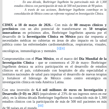
·
En una década, Boehringer Ingelheim ha patrocinado más de 1,300
estudios clínicos con participación de más de 500 mil pacientes de 90 países.
·
A través de sus acciones, Boehringer Ingelheim contribuye en la
consolidación de México como un referente regional en Investigación Clínica.
CDMX a 18 de mayo de 2026.-
Con más de
80 ensayos clínicos y
preclínicos
con un alto potencial de transformarse en
50 terapias
innovadoras
en próximos años, Boehringer Ingelheim apuesta por el
desarrollo de la
Investigación Clínica en México
para dar respuesta a
necesidades médicas no cubiertas en áreas de alto impacto en la salud
pública como las enfermedades cardiometabólicas, respiratorias, visuales,
[i]
[ii]
oncológicas, inmunológicas y mentales.
Comprometidos con el
Plan México
, en el marco del
Día Mundial de la
Investigación Clínica
- que se conmemora el 20 de mayo- Boehringer
Ingelheim destaca su activa participación en el desarrollo de estudios
clínicos en el país, colaborando con hospitales de alta especialidad e
institutos nacionales de salud para impulsar el desarrollo de nuevas terapias
y fortalecer el liderazgo de México como centro estratégico en
investigación clínica en toda América Latina.
Con una inversión de
6.4 mil millones de euros en Investigación y
Desarrollo (I+D) en 2025
(equivalente al 23% de sus ingresos netos en ese
año), en la última década Boehringer Ingelheim ha conducido más de 1,300
estudios clínicos con la participación de más de 500 mil pacientes en más
[iii]
de 90 países en el mundo.