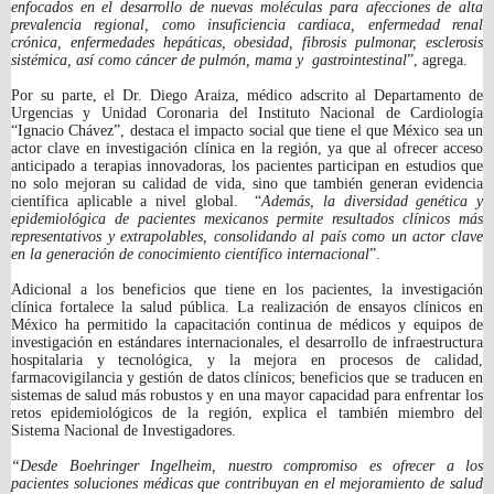
enfocados en el desarrollo de nuevas moléculas para afecciones de alta
prevalencia regional, como insuficiencia cardiaca, enfermedad renal
crónica, enfermedades hepáticas, obesidad, fibrosis pulmonar, esclerosis
sistémica, así como cáncer de pulmón, mama y gastrointestinal
”,
agrega.
Por su parte, el
Dr. Diego Araiza, médico adscrito al Departamento de
Urgencias y Unidad Coronaria del Instituto Nacional de Cardiología
“Ignacio Chávez”, destaca el impacto social que tiene el que México sea un
actor clave en investigación clínica en la región, ya que al ofrecer acceso
anticipado a terapias innovadoras, los pacientes participan en estudios que
no solo mejoran su calidad de vida, sino que también generan evidencia
científica aplicable a nivel global. “
Además, la diversidad genética y
epidemiológica de pacientes mexicanos permite resultados clínicos más
representativos y extrapolables, consolidando al país como un actor clave
en la generación de conocimiento científico internacional
”.
Adicional a los beneficios que tiene en los pacientes, la investigación
clínica fortalece la salud pública. La realización de ensayos clínicos en
México ha permitido la capacitación continua de médicos y equipos de
investigación en estándares internacionales, el desarrollo de infraestructura
hospitalaria y tecnológica, y la mejora en procesos de calidad,
farmacovigilancia y gestión de datos clínicos; beneficios que se traducen en
sistemas de salud más robustos y en una mayor capacidad para enfrentar los
retos epidemiológicos de la región, explica el también miembro del
Sistema Nacional de Investigadores.
“Desde Boehringer Ingelheim, nuestro compromiso es ofrecer a los
pacientes soluciones médicas que contribuyan en el mejoramiento de salud