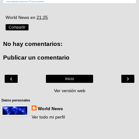
innovadoras-y-crece-un-73-en-un-exitoso
World News
en
21:25
Compartir
No hay comentarios:
Publicar un comentario
‹
›
Inicio
Ver versión web
Datos personales
World News
Ver todo mi perfil