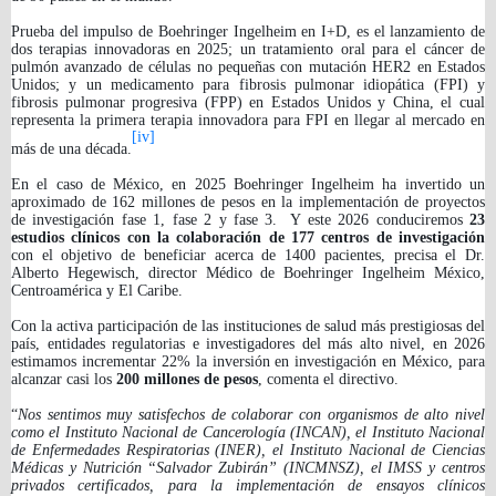
Prueba del impulso de Boehringer Ingelheim en I+D, es el lanzamiento de
dos terapias innovadoras en 2025; un tratamiento oral para el cáncer de
pulmón avanzado de células no pequeñas con mutación HER2 en Estados
Unidos; y un medicamento para fibrosis pulmonar idiopática (FPI) y
fibrosis pulmonar progresiva (FPP) en Estados Unidos y China, el cual
representa la primera terapia innovadora para FPI en llegar al mercado en
[iv]
más de una década.
En el caso de México, en 2025 Boehringer Ingelheim ha invertido un
aproximado de 162 millones de pesos en la implementación de proyectos
de investigación fase 1, fase 2 y fase 3. Y este 2026 conduciremos
23
estudios clínicos con la colaboración de 177 centros de investigación
con el objetivo de beneficiar acerca de 1400 pacientes, precisa el
Dr.
Alberto Hegewisch, director Médico de Boehringer Ingelheim México,
Centroamérica y El Caribe.
Con la activa participación de las instituciones de salud más prestigiosas del
país, entidades regulatorias e investigadores del más alto nivel, en 2026
estimamos incrementar 22% la inversión en investigación en México, para
alcanzar casi los
200 millones de pesos
, comenta el directivo.
“
Nos sentimos muy satisfechos de colaborar con organismos de alto nivel
como el Instituto Nacional de Cancerología (INCAN), el Instituto Nacional
de Enfermedades Respiratorias (INER), el Instituto Nacional de Ciencias
Médicas y Nutrición “Salvador Zubirán” (INCMNSZ), el IMSS y centros
privados certificados, para la implementación de ensayos clínicos