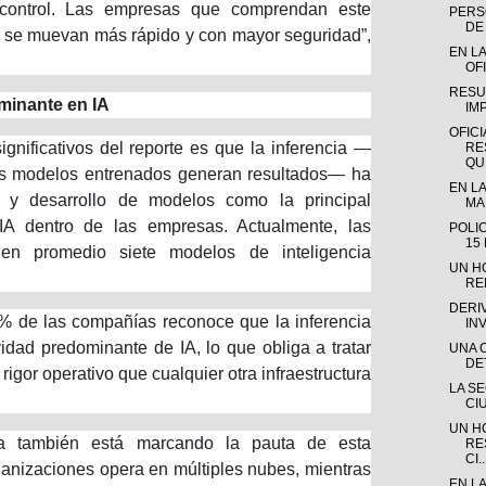
control. Las empresas que comprendan este
PERSO
DE 
e se muevan más rápido y con mayor seguridad”,
EN LA
OFI
RESU
ominante en IA
IM
OFICI
gnificativos del reporte es que la inferencia —
RE
QUE
os modelos entrenados generan resultados— ha
EN LA
 y desarrollo de modelos como la principal
MAD
 IA dentro de las empresas. Actualmente, las
POLI
15
 en promedio siete modelos de inteligencia
UN H
RE
DERI
7% de las compañías reconoce que la inferencia
IN
idad predominante de IA, lo que obliga a tratar
UNA 
DE
igor operativo que cualquier otra infraestructura
LA S
CI
UN H
ca también está marcando la pauta de esta
RE
CI..
ganizaciones opera en múltiples nubes, mientras
EN L