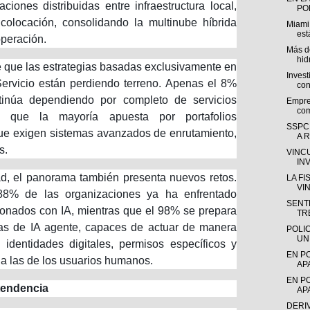
iones distribuidas entre infraestructura local,
POL
colocación, consolidando la multinube híbrida
Miami
est
peración.
Más de
hid
e que las estrategias basadas exclusivamente en
Invest
 Servicio están perdiendo terreno. Apenas el 8%
con
tinúa dependiendo por completo de servicios
Empre
com
s que la mayoría apuesta por portafolios
SSPC
que exigen sistemas avanzados de enrutamiento,
A R
s.
VINC
IN
ad, el panorama también presenta nuevos retos.
LA F
VI
88% de las organizaciones ya ha enfrentado
SENTE
ionados con IA, mientras que el 98% se prepara
TR
as de IA agente, capaces de actuar de manera
POLI
UN
identidades digitales, permisos específicos y
EN P
s a las de los usuarios humanos.
AP
EN P
tendencia
AP
DERI