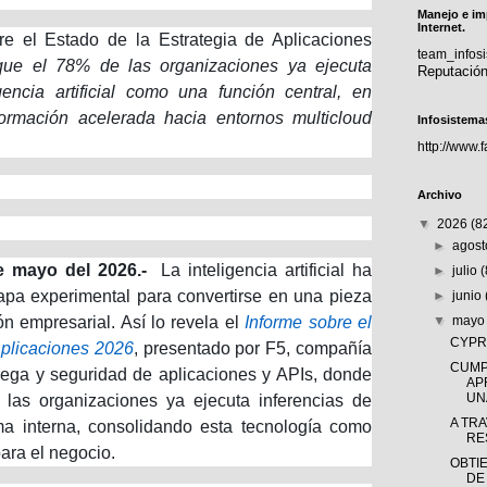
Manejo e im
Internet.
re el Estado de la Estrategia de Aplicaciones
team_info
ue el 78% de las organizaciones ya ejecuta
Reputació
igencia artificial como una función central, en
ormación acelerada hacia entornos multicloud
Infosistema
http://www.
Archivo
▼
2026
(8
►
agos
 mayo del 2026.-
La inteligencia artificial ha
►
julio
tapa experimental para convertirse en una pieza
►
junio
ón empresarial. Así lo revela el
Informe sobre el
▼
may
CYPRÈ
Aplicaciones 2026
, presentado por F5, compañía
CUMP
rega y seguridad de aplicaciones y APIs, donde
AP
UNA
las organizaciones ya ejecuta inferencias de
A TR
orma interna, consolidando esta tecnología como
RE
para el negocio.
OBTI
DE