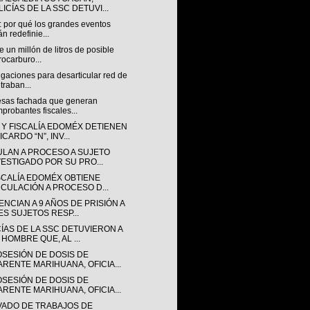
ICÍAS DE LA SSC DETUVI...
: por qué los grandes eventos
án redefinie...
 un millón de litros de posible
rocarburo...
igaciones para desarticular red de
traban...
sas fachada que generan
probantes fiscales...
 Y FISCALÍA EDOMÉX DETIENEN
ICARDO “N”, INV...
ULAN A PROCESO A SUJETO
VESTIGADO POR SU PRO...
ISCALÍA EDOMÉX OBTIENE
NCULACIÓN A PROCESO D...
NCIAN A 9 AÑOS DE PRISIÓN A
ES SUJETOS RESP...
CÍAS DE LA SSC DETUVIERON A
 HOMBRE QUE, AL ...
OSESIÓN DE DOSIS DE
ARENTE MARIHUANA, OFICIA...
OSESIÓN DE DOSIS DE
ARENTE MARIHUANA, OFICIA...
VADO DE TRABAJOS DE