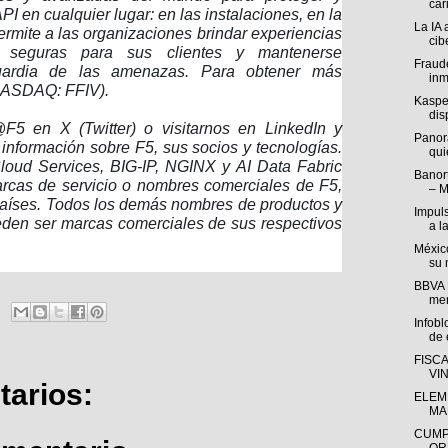
cari
PI en cualquier lugar: en las instalaciones, en la
La IA 
ermite a las organizaciones brindar experiencias
cib
 y seguras para sus clientes y mantenerse
Fraude
uardia de las amenazas. Para obtener más
inm
NASDAQ: FFIV).
Kasper
disp
5 en X (Twitter) o visitarnos en LinkedIn y
Panor
nformación sobre F5, sus socios y tecnologías.
qui
Cloud Services, BIG-IP, NGINX y AI Data Fabric
Banort
rcas de servicio o nombres comerciales de F5,
– M
 países. Todos los demás nombres de productos y
Impul
eden ser marcas comerciales de sus respectivos
a l
México
su 
BBVA M
mer
Infob
de e
FISC
VI
arios:
ELEM
MA
CUMP