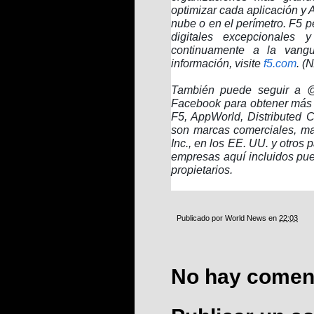
optimizar cada aplicación y A
nube o en el perímetro. F5 p
digitales excepcionales
continuamente a la vang
información, visite
f5.com
. (
También puede seguir a @F
Facebook para obtener más i
F5, AppWorld, Distributed 
son marcas comerciales, ma
Inc., en los EE. UU. y otros
empresas aquí incluidos pu
propietarios.
Publicado por
World News
en
22:03
No hay coment