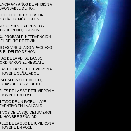
NCIA A 47 AÑOS DE PRISIÓN A
SPONSABLE DE HO...
EL DELITO DE EXTORSIÓN,
SCALÍA EDOMÉX OBTIEN...
SECUESTRO EXPRÉS CON
ES DE ROBO, FISCALÍA E...
SU PROBABLE INTERVENCIÓN
EL DELITO DE FEMIN...
TO ES VINCULADO A PROCESO
R EL DELITO DE HOM...
ÍAS DE LA PBI DE LA SSC
ORDINARON EL RESCAT...
CÍAS DE LA SSC DETUVIERON A
 HOMBRE SEÑALADO...
 ALCALDÍA XOCHIMILCO,
LICÍAS DE LA SSC DETU...
IALES DE LA SSC DETUVIERON A
 HOMBRE EN POSE...
LTADO DE UN PATRULLAJE
EVENTIVO EN LA ALCALD...
TIVOS DE LA SSC DETUVIERON
UN HOMBRE SEÑALAD...
IALES DE LA SSC DETUVIERON A
 HOMBRE EN POSE...