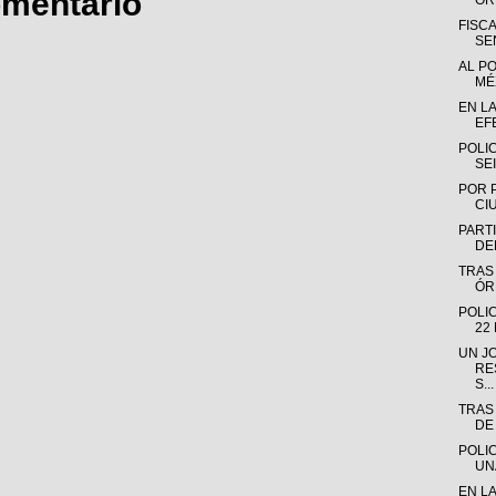
omentario
OR
FISC
SE
AL P
MÉX
EN L
EF
POLI
SE
POR 
CI
PARTI
DE
TRAS
ÓR
POLI
22
UN J
RE
S...
TRAS
DE
POLI
UN
EN L