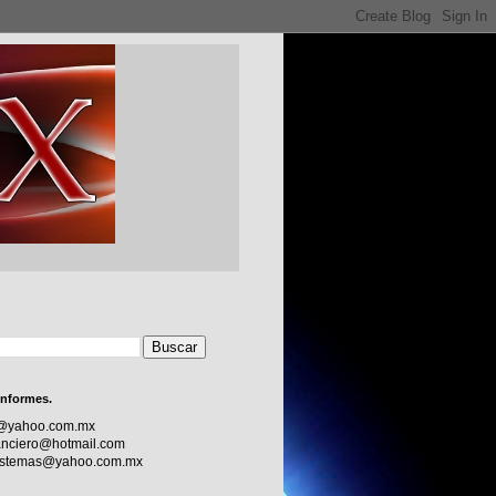
informes.
c@yahoo.com.mx
nciero@hotmail.com
sistemas@yahoo.com.mx