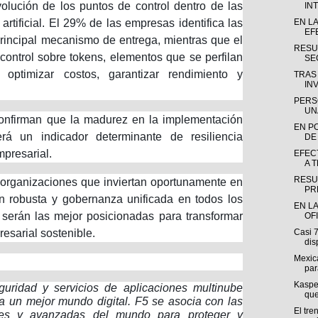
volución de los puntos de control dentro de las
INT
 artificial. El 29% de las empresas identifica las
EN L
EF
rincipal mecanismo de entrega, mientras que el
RESU
 control sobre tokens, elementos que se perfilan
SE
optimizar costos, garantizar rendimiento y
TRAS
INV
PERS
UN
confirman que la madurez en la implementación
EN P
 será un indicador determinante de resiliencia
DE
mpresarial.
EFEC
A 
RESU
 organizaciones que inviertan oportunamente en
PR
ón robusta y gobernanza unificada en todos los
EN LA
 serán las mejor posicionadas para transformar
OF
resarial sostenible.
Casi 
dis
Mexica
par
Kasper
ridad y servicios de aplicaciones multinube
que
a un mejor mundo digital. F5 se asocia con las
El tre
des y avanzadas del mundo para proteger y