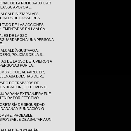
NAL DE LA POLICÍA AUXILIAR
LA SSC APOYÓ A ...
 ALCALDÍA IZTAPALAPA,
CIALES DE LA SSC RES...
LTADO DE LAS ACCIONES
PLEMENTADAS EN LA ALCA...
ALES DE LA SSC
SGUARDARON A UNA PERSONA
...
 ALCALDÍA GUSTAVO A.
ERO, POLICÍAS DE LA S...
CÍAS DE LA SSC DETUVIERON A
 PERSONAS POR LA...
OMBRE QUE, AL PARECER,
LLENABA BOLSITAS DE P...
VADO DE TRABAJOS DE
VESTIGACIÓN, EFECTIVOS D...
CIUDADANA EXTRANJERA FUE
TENIDA POR EFECTIVO...
ECRETARÍA DE SEGURIDAD
UDADANA Y FUNDACIÓN G...
OMBRE, PROBABLE
SPONSABLE DE ASALTAR A UN
.
A ALCALDÍA COYOACÁN,