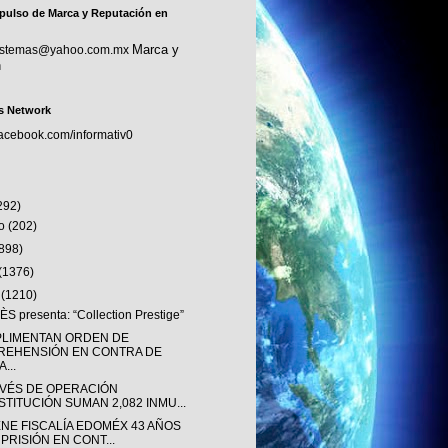
pulso de Marca y Reputación en
Marca y
sistemas@yahoo.com.mx
n
s Network
facebook.com/informativ0
292)
to
(202)
(898)
(1376)
o
(1210)
S presenta: “Collection Prestige”
LIMENTAN ORDEN DE
REHENSIÓN EN CONTRA DE
...
AVÉS DE OPERACIÓN
STITUCIÓN SUMAN 2,082 INMU...
ENE FISCALÍA EDOMÉX 43 AÑOS
 PRISIÓN EN CONT...