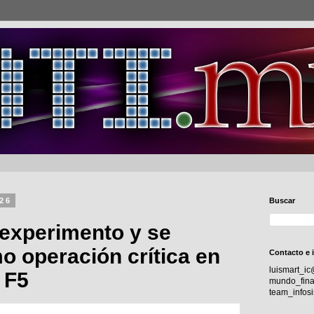
026
Buscar
 experimento y se
o operación crítica en
Contacto e 
luismart_i
 F5
mundo_fina
team_info