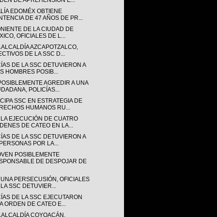
DEN DE APREHENSIÓN E...
ALÍA EDOMÉX OBTIENE
NTENCIA DE 47 AÑOS DE PR...
ONIENTE DE LA CIUDAD DE
ICO, OFICIALES DE L...
A ALCALDÍA AZCAPOTZALCO,
ECTIVOS DE LA SSC D...
CÍAS DE LA SSC DETUVIERON A
IS HOMBRES POSIB...
POSIBLEMENTE AGREDIR A UNA
UDADANA, POLICÍAS...
CIPA SSC EN ESTRATEGIA DE
RECHOS HUMANOS RU...
 LA EJECUCIÓN DE CUATRO
DENES DE CATEO EN LA...
CÍAS DE LA SSC DETUVIERON A
 PERSONAS POR LA...
OVEN POSIBLEMENTE
SPONSABLE DE DESPOJAR DE
 UNA PERSECUSIÓN, OFICIALES
 LA SSC DETUVIER...
CÍAS DE LA SSC EJECUTARON
A ORDEN DE CATEO E...
A ALCALDÍA COYOACÁN,