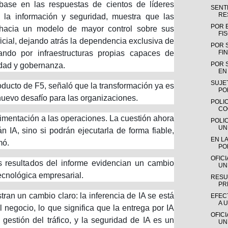
base en las respuestas de cientos de líderes
SENTE
RE
 la información y seguridad, muestra que las
POR 
hacia un modelo de mayor control sobre sus
FI
ficial, dejando atrás la dependencia exclusiva de
POR 
ando por infraestructuras propias capaces de
FIN
POR 
idad y gobernanza.
EN 
SUJE
ducto de F5, señaló que la transformación ya es
PO
 nuevo desafío para las organizaciones.
POLIC
CO
imentación a las operaciones. La cuestión ahora
POLI
UN
 IA, sino si podrán ejecutarla de forma fiable,
EN LA
mó.
PO
OFIC
os resultados del informe evidencian un cambio
UN
tecnológica empresarial.
RESU
PR
ran un cambio claro: la inferencia de IA se está
EFEC
A 
l negocio, lo que significa que la entrega por IA
OFIC
gestión del tráfico, y la seguridad de IA es un
UN