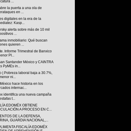
catura ...
abre la puerta a una ola de
erataques en ...
s digitales en la era de la
ediatez: Kasp...
sky alerta sobre más de 10 mil
ositivos ...
ama inmobiliario: Qué buscan
enes quieren ...
e. Informe Trimestral de Banxico
enor PI...
san Santander México y CAINTRA
as PyMEs in...
 | Pobreza laboral baja a 30.7%,
menor ni...
éxico hace historia en los
cados internac...
lox identifica una nueva campaña
stafas t...
ALÍA EDOMÉX OBTIENE
NCULACIÓN A PROCESO EN C...
ENTOS DE LA DEFENSA,
RINA, GUARDIA NACIONAL,...
LIMENTA FISCALÍA EDOMÉX