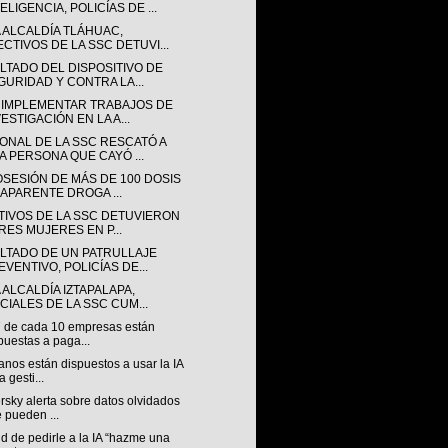
ELIGENCIA, POLICÍAS DE ...
A ALCALDÍA TLÁHUAC,
ECTIVOS DE LA SSC DETUVI...
LTADO DEL DISPOSITIVO DE
GURIDAD Y CONTRA LA...
 IMPLEMENTAR TRABAJOS DE
ESTIGACIÓN EN LA A...
ONAL DE LA SSC RESCATÓ A
A PERSONA QUE CAYÓ ...
OSESIÓN DE MÁS DE 100 DOSIS
 APARENTE DROGA ...
TIVOS DE LA SSC DETUVIERON
TRES MUJERES EN P...
LTADO DE UN PATRULLAJE
EVENTIVO, POLICÍAS DE...
 ALCALDÍA IZTAPALAPA,
ICIALES DE LA SSC CUM...
7 de cada 10 empresas están
puestas a paga...
nos están dispuestos a usar la IA
a gesti...
sky alerta sobre datos olvidados
 pueden ...
nd de pedirle a la IA “hazme una