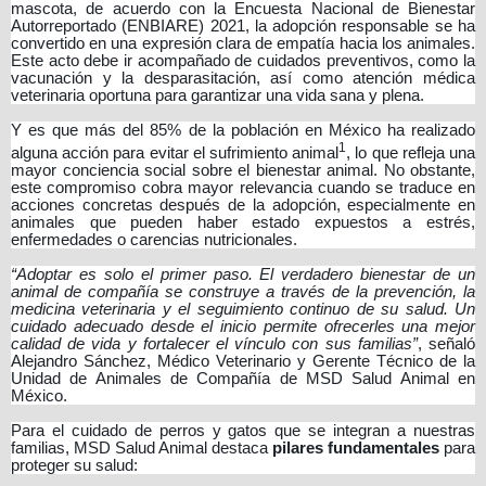
mascota, de acuerdo con la Encuesta Nacional de Bienestar
Autorreportado (ENBIARE) 2021, la adopción responsable se ha
convertido en una expresión clara de empatía hacia los animales.
Este acto debe ir acompañado de cuidados preventivos, como la
vacunación y la desparasitación, así como atención médica
veterinaria oportuna para garantizar una vida sana y plena.
Y es que más del 85% de la población en México ha realizado
1
alguna acción para evitar el sufrimiento animal
, lo que refleja una
mayor conciencia social sobre el bienestar animal. No obstante,
este compromiso cobra mayor relevancia cuando se traduce en
acciones concretas después de la adopción, especialmente en
animales que pueden haber estado expuestos a estrés,
enfermedades o carencias nutricionales.
“Adoptar es solo el primer paso. El verdadero bienestar de un
animal de compañía se construye a través de la prevención, la
medicina veterinaria y el seguimiento continuo de su salud. Un
cuidado adecuado desde el inicio permite ofrecerles una mejor
calidad de vida y fortalecer el vínculo con sus familias”
, señaló
Alejandro Sánchez, Médico Veterinario y Gerente Técnico de la
Unidad de Animales de Compañía de MSD Salud Animal en
México.
Para el cuidado de perros y gatos que se integran a nuestras
familias, MSD Salud Animal destaca
pilares fundamentales
para
proteger su salud: