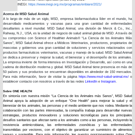
INEGI.
https://www.inegi.org.mx/programas/enbiare/2021/
Acerca de MSD Salud Animal
A lo largo de más de un siglo, MSD, empresa biofarmacéutica líder en el mundo, ha
desarrollado medicamentos y vacunas para una gran cantidad de enfermedades
desafiantes a nivel mundial. MSD Salud Animal, una división de Merck & Co., Inc.,
Rahway, N.J., USA, es la unidad de negocio de salud animal global de MSD. A través de
su compromiso con Science of Healthier Animals® “La Ciencia de los Animales Más
Sanos”, MSD Salud Animal ofrece a Médicos Veterinarios, productores, propietarios de
mascotas y gobiernos una gran cantidad de soluciones y servicios relacionados con
productos farmacéuticos veterinarios, vacunas y manejo de la salud. MSD Salud Animal
se dedica a preservar y mejorar la salud, el bienestar y el desempeño de los animales.
La empresa invierte de forma intensiva en Investigación y Desarrollo, así como en una
cadena de distribución moderna y global. MSD Salud Animal tiene presencia en más de
50 países y sus productos se encuentran disponibles en alrededor de 150 mercados.
Para más información, favor de visitar la página
https://www.msd-salud-animal.mx/
o
establecer contacto con nosotros a través de las redes
LinkedIn
e
Instagram
.
Sobre ONE HEALTH
En sintonía con nuestra misión “La Ciencia de los Animales más Sanos”, MSD Salud
Animal apoya la adopción de un enfoque “One Health” para mejorar la salud y el
bienestar de los animales, las personas y el medio ambiente que nos rodea. Mediante la
colaboración con las partes interesadas, la compañía trabaja para desarrollar nuevas
estrategias, productos innovadores y soluciones tecnológicas para los principales
desafíos sanitarios que afectan tanto a los animales como a las personas, incluyendo la
resistencia antimicrobiana, las enfermedades zoonóticas y las enfermedades
transmitidas por vectores, con el objetivo de garantizar un suministro de alimentos
seguro y sostenible. Para más información, lee nuestro posicionamiento sobre One