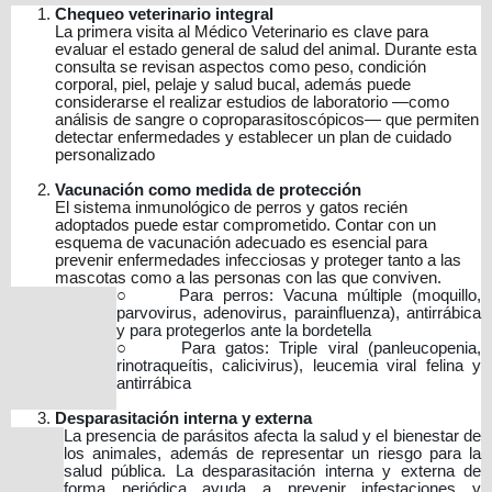
Chequeo veterinario integral
La primera visita al Médico Veterinario es clave para
evaluar el estado general de salud del animal. Durante esta
consulta se revisan aspectos como peso, condición
corporal, piel, pelaje y salud bucal, además puede
considerarse el realizar estudios de laboratorio —como
análisis de sangre o coproparasitoscópicos— que permiten
detectar enfermedades y establecer un plan de cuidado
personalizado
Vacunación como medida de protección
El sistema inmunológico de perros y gatos recién
adoptados puede estar comprometido. Contar con un
esquema de vacunación adecuado es esencial para
prevenir enfermedades infecciosas y proteger tanto a las
mascotas como a las personas con las que conviven.
○
Para perros: Vacuna múltiple (moquillo,
parvovirus, adenovirus, parainfluenza), antirrábica
y para protegerlos ante la bordetella
○
Para gatos: Triple viral (panleucopenia,
rinotraqueítis, calicivirus), leucemia viral felina y
antirrábica
Desparasitación interna y externa
La presencia de parásitos afecta la salud y el bienestar de
los animales, además de representar un riesgo para la
salud pública. La desparasitación interna y externa de
forma periódica ayuda a prevenir infestaciones y