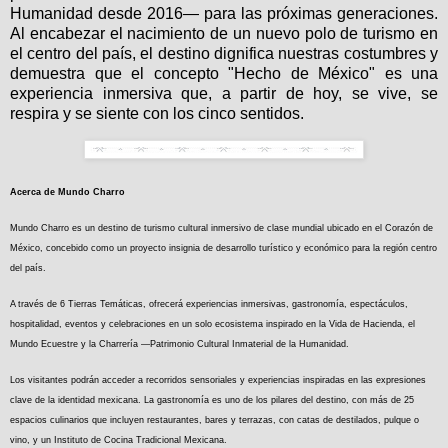
Humanidad desde 2016— para las próximas generaciones.
Al encabezar el nacimiento de un nuevo polo de turismo en
el centro del país, el destino dignifica nuestras costumbres y
demuestra que el concepto "Hecho de México" es una
experiencia inmersiva que, a partir de hoy, se vive, se
respira y se siente con los cinco sentidos.
Acerca de Mundo Charro
Mundo Charro es un destino de turismo cultural inmersivo de clase mundial ubicado en el Corazón de
México, concebido como un proyecto insignia de desarrollo turístico y económico para la región centro
del país.
A través de 6 Tierras Temáticas, ofrecerá experiencias inmersivas, gastronomía, espectáculos,
hospitalidad, eventos y celebraciones en un solo ecosistema inspirado en la Vida de Hacienda, el
Mundo Ecuestre y la Charrería —Patrimonio Cultural Inmaterial de la Humanidad.
Los visitantes podrán acceder a recorridos sensoriales y experiencias inspiradas en las expresiones
clave de la identidad mexicana. La gastronomía es uno de los pilares del destino, con más de 25
espacios culinarios que incluyen restaurantes, bares y terrazas, con catas de destilados, pulque o
vino, y un Instituto de Cocina Tradicional Mexicana.