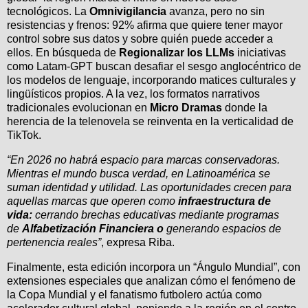
tecnológicos. La
Omnivigilancia
avanza, pero no sin
resistencias y frenos: 92% afirma que quiere tener mayor
control sobre sus datos y sobre quién puede acceder a
ellos. En búsqueda de
Regionalizar los LLMs
iniciativas
como Latam-GPT buscan desafiar el sesgo anglocéntrico de
los modelos de lenguaje, incorporando matices culturales y
lingüísticos propios. A la vez, los formatos narrativos
tradicionales evolucionan en
Micro Dramas
donde la
herencia de la telenovela se reinventa en la verticalidad de
TikTok.
“En 2026 no habrá espacio para marcas conservadoras.
Mientras el mundo busca verdad, en Latinoamérica se
suman identidad y utilidad. Las oportunidades crecen para
aquellas marcas que operen como
infraestructura de
vida:
cerrando brechas educativas mediante programas
de
Alfabetización Financiera o
generando espacios de
pertenencia reales”
, expresa Riba.
Finalmente, esta edición incorpora un “Ángulo Mundial”, con
extensiones especiales que analizan cómo el fenómeno de
la Copa Mundial y el fanatismo futbolero actúa como