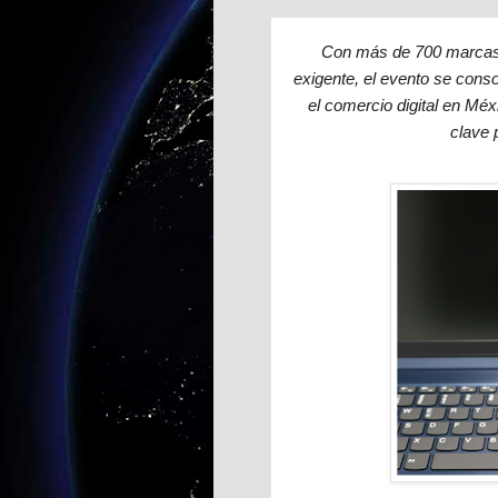
Con más de 700 marcas
exigente, el evento se cons
el comercio digital en Méx
clave 