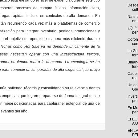
xico está elevando el nivel de exigencia durante este tipo
Desde 
speran procesos de compra fluidos, información clara,
cult
tregas rápidas, incluso en contextos de alta demanda. En
Natura
en 
stán recurriendo cada vez más a plataformas de comercio
¿Qué 
atización para integrar inventario, pedidos, promociones y
per
on el objetivo de operar de manera más eficiente durante
Coron
con
n fechas como Hot Sale ya no depende únicamente de la
La Ge
sas necesitan operar con una infraestructura flexible,
for
onder en tiempo real a la demanda. La tecnología se ha
Binan
fun
co para competir en temporadas de alta exigencia
”, concluye
Caden
rea
Un edi
núa batiendo récords y consolidando su relevancia dentro
Goo
as empresas que logren prepararse de forma integral desde
Invert
pro
án mejor posicionadas para capturar el potencial de una de
En Mé
evantes del año.
per
EFEC
A 
EN L
PE