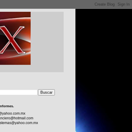
informes.
c@yahoo.com.mx
nciero@hotmail.com
sistemas@yahoo.com.mx