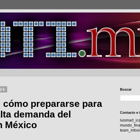
026
Buscar
: cómo prepararse para
 alta demanda del
Contacto e 
luismart_i
 México
mundo_fina
team_info