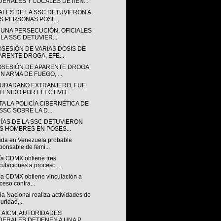
DERALES Y LOCALES DETIEN...
IALES DE LA SSC DETUVIERON A
S PERSONAS POSI...
 UNA PERSECUCIÓN, OFICIALES
 LA SSC DETUVIER...
OSESIÓN DE VARIAS DOSIS DE
ARENTE DROGA, EFE...
OSESIÓN DE APARENTE DROGA
N ARMA DE FUEGO, ...
IUDADANO EXTRANJERO, FUE
TENIDO POR EFECTIVO...
A LA POLICÍA CIBERNÉTICA DE
SSC SOBRE LA D...
CÍAS DE LA SSC DETUVIERON
S HOMBRES EN POSES...
ida en Venezuela probable
ponsable de femi...
lía CDMX obtiene tres
culaciones a proceso...
lía CDMX obtiene vinculación a
ceso contra...
a Nacional realiza actividades de
uridad,...
L AICM, AUTORIDADES
DERALES DETIENEN A UNA P...