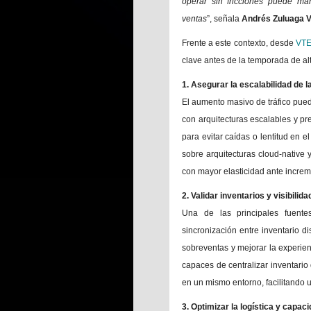
operar sin fricciones puede mar
ventas
”, señala
Andrés Zuluaga V
Frente a este contexto, desde
VT
clave antes de la temporada de a
1. Asegurar la escalabilidad de la
El aumento masivo de tráfico pued
con arquitecturas escalables y p
para evitar caídas o lentitud en 
sobre arquitecturas cloud-native 
con mayor elasticidad ante increm
2. Validar inventarios y visibilid
Una de las principales fuente
sincronización entre inventario dis
sobreventas y mejorar la experie
capaces de centralizar inventario d
en un mismo entorno, facilitando u
3. Optimizar la logística y capaci