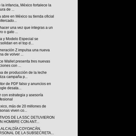
la infancia, México fortalece la
ura de ...
 abre en México su tienda oficial
Mercado...
hacer una vez que integras a un
ro o gato ...
a y Modelo Especial se
solidan en el top d...
neración Z impulsa una nueva
ma de volver ...
ce Wallet presenta tres nuevas
ciones con ...
a de producción de la leche
liza campaña p...
tor de PDF falso y anuncios en
gle desata...
ir con estrategia y asesoría
fesional
xico, más de 20 millones de
sonas viven co...
TIVOS DE LA SSC DETUVIERON
UN HOMBRE CON ANT...
A ALCALDÍA COYOACÁN,
RSONAL DE LA SUBSECRETA...