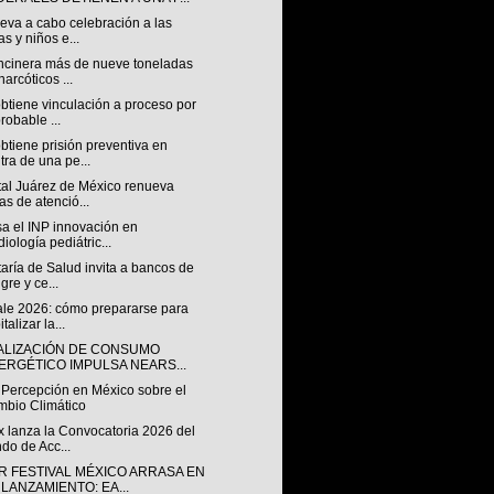
eva a cabo celebración a las
as y niños e...
ncinera más de nueve toneladas
narcóticos ...
btiene vinculación a proceso por
probable ...
tiene prisión preventiva en
tra de una pe...
tal Juárez de México renueva
as de atenció...
sa el INP innovación en
diología pediátric...
aría de Salud invita a bancos de
gre y ce...
ale 2026: cómo prepararse para
talizar la...
TALIZACIÓN DE CONSUMO
ERGÉTICO IMPULSA NEARS...
 Percepción en México sobre el
bio Climático
x lanza la Convocatoria 2026 del
do de Acc...
R FESTIVAL MÉXICO ARRASA EN
 LANZAMIENTO: EA...