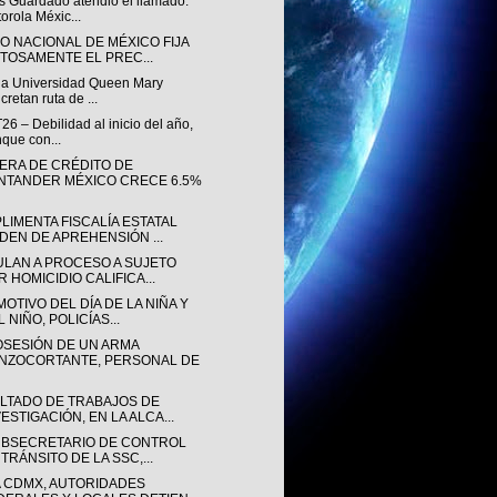
s Guardado atendió el llamado:
orola Méxic...
O NACIONAL DE MÉXICO FIJA
ITOSAMENTE EL PREC...
 la Universidad Queen Mary
cretan ruta de ...
26 – Debilidad al inicio del año,
que con...
ERA DE CRÉDITO DE
NTANDER MÉXICO CRECE 6.5%
LIMENTA FISCALÍA ESTATAL
DEN DE APREHENSIÓN ...
ULAN A PROCESO A SUJETO
R HOMICIDIO CALIFICA...
OTIVO DEL DÍA DE LA NIÑA Y
 NIÑO, POLICÍAS...
OSESIÓN DE UN ARMA
NZOCORTANTE, PERSONAL DE
LTADO DE TRABAJOS DE
ESTIGACIÓN, EN LA ALCA...
UBSECRETARIO DE CONTROL
TRÁNSITO DE LA SSC,...
A CDMX, AUTORIDADES