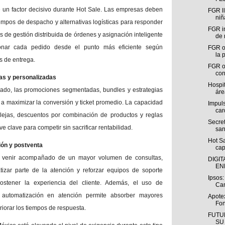
 un factor decisivo durante Hot Sale. Las empresas deben
FGR ll
niñ
iempos de despacho y alternativas logísticas para responder
FGR i
 de gestión distribuida de órdenes y asignación inteligente
de 
cionar cada pedido desde el punto más eficiente según
FGR o
la 
s de entrega.
FGR ob
con
as y personalizadas
Hospi
zado, las promociones segmentadas, bundles y estrategias
áre
 a maximizar la conversión y ticket promedio. La capacidad
Impul
car
ejas, descuentos por combinación de productos y reglas
Secret
e clave para competir sin sacrificar rentabilidad.
san
Hot S
ión y postventa
capi
e venir acompañado de un mayor volumen de consultas,
DIGI
EN
izar parte de la atención y reforzar equipos de soporte
Ipsos:
ostener la experiencia del cliente. Además, el uso de
Cam
y automatización en atención permite absorber mayores
Apote
Fon
riorar los tiempos de respuesta.
FUTU
SU