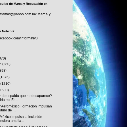
pulso de Marca y Reputación en
Marca y
sistemas@yahoo.com.mx
n
s Network
facebook.com/informativ0
370)
to
(280)
(898)
(1376)
o
(1210)
(1500)
r de espalda que no desaparece?
ría ser Es...
 Aeroméxico Formación impulsan
uturo de l...
México impulsa la inclusión
anciera amplia...