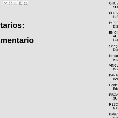
OFICI
SE
PERS
LLE
arios:
IMPL
DIS
EN C
AU
omentario
LOC
Se ago
Dec
Inmeg
entr
VINC
IM
BANA
BA
Gobier
Edu
FISC
SU
RESC
NA
Detie