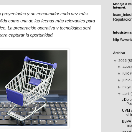
Manejo e im
Internet.
 proyectadas y un consumidor cada vez más
team_info
Reputació
olida como una de las fechas más relevantes para
ico. La preparación operativa y tecnológica será
Infosistema
para capturar la oportunidad.
http://www.
Archivo
▼
2026
(8
►
agos
►
julio
►
junio
►
may
▼
abril
¿Dolo
Pod
UVM y
el f
BBVA 
fin