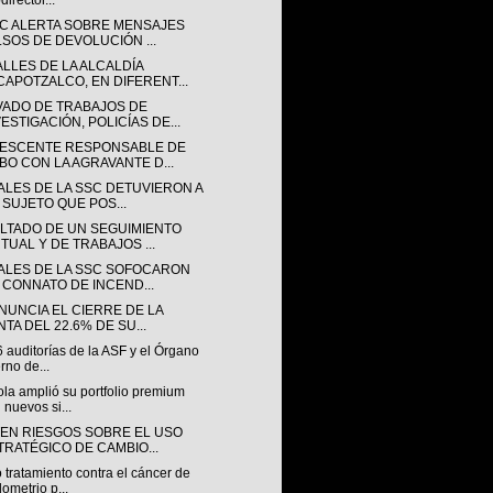
director...
SC ALERTA SOBRE MENSAJES
LSOS DE DEVOLUCIÓN ...
ALLES DE LA ALCALDÍA
CAPOTZALCO, EN DIFERENT...
VADO DE TRABAJOS DE
ESTIGACIÓN, POLICÍAS DE...
ESCENTE RESPONSABLE DE
BO CON LA AGRAVANTE D...
IALES DE LA SSC DETUVIERON A
 SUJETO QUE POS...
LTADO DE UN SEGUIMIENTO
RTUAL Y DE TRABAJOS ...
IALES DE LA SSC SOFOCARON
 CONNATO DE INCEND...
ANUNCIA EL CIERRE DE LA
TA DEL 22.6% DE SU...
 auditorías de la ASF y el Órgano
erno de...
la amplió su portfolio premium
 nuevos si...
TEN RIESGOS SOBRE EL USO
TRATÉGICO DE CAMBIO...
tratamiento contra el cáncer de
ometrio p...