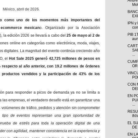
André
Mot
México, abril de 2026.
BANC
EX
ado como uno de los momentos más importantes del
IPN y
con
l ecommerce mexican
o. Organizado por la Asociación
PIB 1T
 la edición 2026 se llevará a cabo del
25 de mayo al 2 de
aun
nes online en categorías como electrónica, moda, viajes,
CART
SA
ios digitales. La magnitud del evento continúa creciendo año
...
O, el
Hot Sale 2025 generó 42,725 millones de pesos en
CUMP
OR
respecto al año anterior, con 19.2 millones de órdenes
VINC
e productos vendidos y la participación de 43% de los
PO
CON M
DEL
ción para responder a picos de demanda ya no se limita a
EN P
ra las empresas, el verdadero desafío está en garantizar una
PU
...
s volúmenes de tráfico, pedidos y atención sin comprometer
RESU
e tipo de eventos representan una gran oportunidad de
INV
EL S
prueba de estrés para toda la operación digital de una
DE 
er con agilidad, mantener consistencia en la experiencia y
EN L