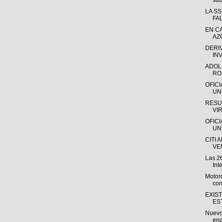
sub
LA S
FA
EN C
AZ
DERI
INV
ADOL
RO
OFIC
UN
RESU
VI
OFIC
UN
CITI 
VEN
Las 26
Int
Motoro
con
EXIS
ES
Nuevo 
end