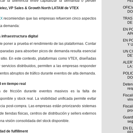
car la diferencia entre capitalizar la demanda o perder
FE
OFIC
elez, VP Sales & Growth North LATAM de VTEX
DO
EX
recomiendan que las empresas refuercen cinco aspectos
TRAS
DE
lta demanda:
EN P
AP
 infraestructura digital
EN P
e poner a prueba el rendimiento de las plataformas. Contar
Y U
reparadas para absorber picos de demanda resulta esencial
UN C
DE
el sitio. En este contexto, plataformas como VTEX, diseñadas
ALERT
y servicios distribuidos, permiten a las empresas responder
LA 
entos abruptos de tráfico durante eventos de alta demanda.
POLI
DO
ad en tiempo real
Deten
res
s de fricción durante eventos masivos es la falta de
Fisca
ponible y stock real. La visibilidad unificada permite evitar
vin
ncia post-compra. Las empresas están priorizando sistemas
Fisca
pro
e tiendas físicas, centros de distribución y sellers externos
Guardi
na visión consolidada del stock disponible.
seg
EN E
dad de fulfillment
FE