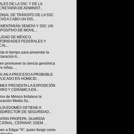
ALES DE LA SSC Y DE LA
CRETARÍA DE ADMINIST...
ONAL DE TRÁNSITO DE LA SSC
VÓ A CABO UN DIS...
EMENTARÁN SEMOVI Y SSC UN
POSITIVO DE MOVIL...
IUDAD DE MÉXICO,
TORIDADES FEDERALES Y
AL...
ta el tiempo para presentar la
laración A...
en promueve la ciencia genómica
e niñas, ...
ULAN A PROCESO A PROBABLE
PLICADO EN HOMICID...
MEX PRESENTA LA EXPOSICIÓN
RRO Y CERÁMICA EN...
no de México fortalece la
cación Media Su...
ALÍA EDOMÉX DETIENE A
BDIRECTOR DE SEGURIDAD...
ATAN PROFEPA, GUARDIA
CIONAL, CEPANAF, SSEM ...
nen a Edgar “N”, quien funge como