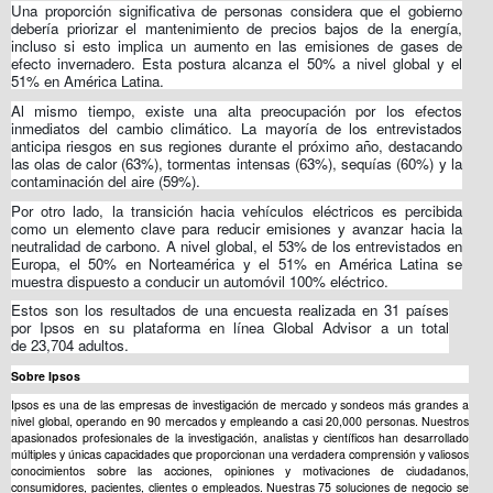
Una proporción significativa de personas considera que el gobierno
debería priorizar el mantenimiento de precios bajos de la energía,
incluso si esto implica un aumento en las emisiones de gases de
efecto invernadero. Esta postura alcanza el 50% a nivel global y el
51% en América Latina.
Al mismo tiempo, existe una alta preocupación por los efectos
inmediatos del cambio climático. La mayoría de los entrevistados
anticipa riesgos en sus regiones durante el próximo año, destacando
las olas de calor (63%), tormentas intensas (63%), sequías (60%) y la
contaminación del aire (59%).
Por otro lado, la transición hacia vehículos eléctricos es percibida
como un elemento clave para reducir emisiones y avanzar hacia la
neutralidad de carbono. A nivel global, el 53% de los entrevistados en
Europa, el 50% en Norteamérica y el 51% en América Latina se
muestra dispuesto a conducir un automóvil 100% eléctrico.
Estos son los resultados de una encuesta realizada en 31 países
por Ipsos en su plataforma en línea Global Advisor
a un total
de
23,704 adultos.
Sobre Ipsos
Ipsos es una de las empresas de investigación de mercado y sondeos más grandes a
nivel global, operando en 90 mercados y empleando a casi 20,000 personas. Nuestros
apasionados profesionales de la investigación, analistas y científicos han desarrollado
múltiples y únicas capacidades que proporcionan una verdadera comprensión y valiosos
conocimientos sobre las acciones, opiniones y motivaciones de ciudadanos,
consumidores, pacientes, clientes o empleados. Nuestras 75 soluciones de negocio se