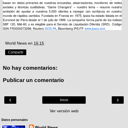
basan en datos primarios de nuestras encuestas, observaciones, monitoreo de redes
sociales y técnicas cualitativas. “Game Changers” – nuestro lema – resume nuestra
ambición de ayudar a nuestros 5,000 clientes a navegar con confianza en nuestro
mundo de rápidos cambios. Fundada en Francia en 1975, Ipsos ha estado listada en el
Euronext de París desde el 1 de julio de 1999. La compañía forma parte de los índices
SBF 120, Mid-60, y es elegible para el Servicio de Liquidación Diferida (SRD).
Código
ISIN FR0000073298, Reuters
ISOS.PA
, Bloomberg IPS:FP
www.ipsos.com
World News
en
16:15
Compartir
No hay comentarios:
Publicar un comentario
‹
›
Inicio
Ver versión web
Datos personales
World News