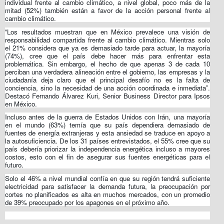
individual frente al cambio climático, a nivel global, poco más de la
mitad (52%) también están a favor de la acción personal frente al
cambio climático.
“Los resultados muestran que en México prevalece una visión de
responsabilidad compartida frente al cambio climático. Mientras solo
el 21% considera que ya es demasiado tarde para actuar, la mayoría
(74%), cree que el país debe hacer más para enfrentar esta
problemática. Sin embargo, el hecho de que apenas 3 de cada 10
perciban una verdadera alineación entre el gobierno, las empresas y la
ciudadanía deja claro que el principal desafío no es la falta de
conciencia, sino la necesidad de una acción coordinada e inmediata”.
Destacó Fernando Álvarez Kuri, Senior Business Director para Ipsos
en México.
Incluso antes de la guerra de Estados Unidos con Irán, una mayoría
en el mundo (63%) temía que su país dependiera demasiado de
fuentes de energía extranjeras y esta ansiedad se traduce en apoyo a
la autosuficiencia. De los 31 países entrevistados, el 55% cree que su
país debería priorizar la independencia energética incluso a mayores
costos, esto con el fin de asegurar sus fuentes energéticas para el
futuro.
Solo el 46% a nivel mundial confía en que su región tendrá suficiente
electricidad para satisfacer la demanda futura, la preocupación por
cortes no planificados es alta en muchos mercados, con un promedio
de 39% preocupado por los apagones en el próximo año.