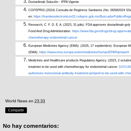
Dostarlimab Solución - IPPA Vigente
COFEPRIS (2024) Consulta de Registros Sanitarios (No. 065M2024 SSA
en:
https://tramiteselectronicos02.cofepris.gob.mx/BuscadorPublicoReg
Research, C. F. D. E. A. (2023, 31 julio). FDA approves dostarlimab-gxl
Food And Drug Administration.
https://www.fda.gov/drugs/drug-approval
chemotherapy-endometrial-cancer
European Medicines Agency (EMA). (2025, 17 septiembre). European M
(EMA).
https://www.ema.europa.eu/en/medicines/human/EPAR/jemperli
Medicines and Healthcare products Regulatory Agency. (2023, 2 octubr
treatmen to be used with chemotherapy for endometrial cancer.
GOV.UK
authorises-monoclonal-antibody-treatment-jemperli-to-be-used-with-ch
World News
en
23:33
Compartir
No hay comentarios: