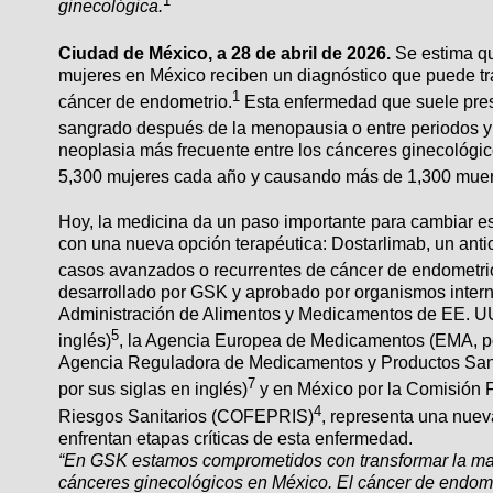
1
ginecológica.
Ciudad de México, a 28 de abril de 2026.
Se estima q
mujeres en México reciben un diagnóstico que puede tr
1
cáncer de endometrio.
Esta enfermedad que suele pre
sangrado después de la menopausia o entre periodos y 
neoplasia más frecuente entre los cánceres ginecológic
5,300 mujeres cada año y causando más de 1,300 muer
Hoy, la medicina da un paso importante para cambiar es
con una nueva opción terapéutica: Dostarlimab, un ant
casos avanzados o recurrentes de cáncer de endometri
desarrollado por GSK y aprobado por organismos inter
Administración de Alimentos y Medicamentos de EE. UU
5
inglés)
, la Agencia Europea de Medicamentos (EMA, por
Agencia Reguladora de Medicamentos y Productos San
7
por sus siglas en inglés)
y en México por la Comisión F
4
Riesgos Sanitarios (COFEPRIS)
, representa una nuev
enfrentan etapas críticas de esta enfermedad.
“En GSK estamos comprometidos con transformar la man
cánceres ginecológicos en México. El cáncer de endom