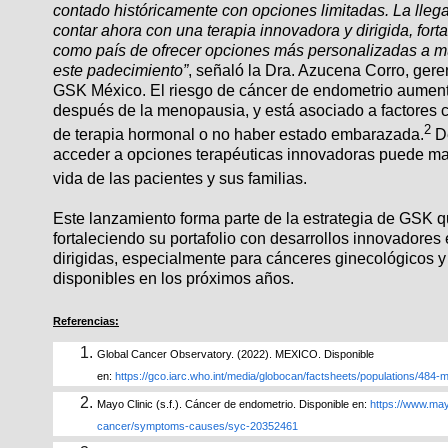
contado históricamente con opciones limitadas. La lleg
contar ahora con una terapia innovadora y dirigida, for
como país de ofrecer opciones más personalizadas a m
este padecimiento”
, señaló la Dra. Azucena Corro, ger
GSK México. El riesgo de cáncer de endometrio aument
después de la menopausia, y está asociado a factores
2
de terapia hormonal o no haber estado embarazada.
De
acceder a opciones terapéuticas innovadoras puede marc
vida de las pacientes y sus familias.
Este lanzamiento forma parte de la estrategia de GSK q
fortaleciendo su portafolio con desarrollos innovadores
dirigidas, especialmente para cánceres ginecológicos 
disponibles en los próximos años.
Referencias:
Global Cancer Observatory. (2022). MEXICO. Disponible
en:
https://gco.iarc.who.int/media/globocan/factsheets/populations/484-
Mayo Clinic (s.f.). Cáncer de endometrio. Disponible en:
https://www.may
cancer/symptoms-causes/syc-20352461