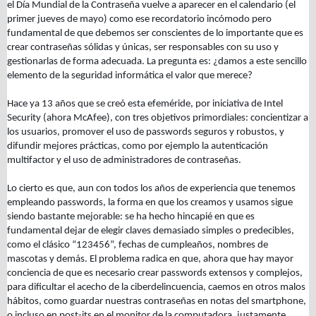
el Día Mundial de la Contraseña vuelve a aparecer en el calendario (el
primer jueves de mayo) como ese recordatorio incómodo pero
fundamental de que debemos ser conscientes de lo importante que es
crear contraseñas sólidas y únicas, ser responsables con su uso y
gestionarlas de forma adecuada. La pregunta es: ¿damos a este sencillo
elemento de la seguridad informática el valor que merece?
Hace ya 13 años que se creó esta efeméride, por iniciativa de Intel
Security (ahora McAfee), con tres objetivos primordiales: concientizar a
los usuarios, promover el uso de passwords seguros y robustos, y
difundir mejores prácticas, como por ejemplo la autenticación
multifactor y el uso de administradores de contraseñas.
Lo cierto es que, aun con todos los años de experiencia que tenemos
empleando passwords, la forma en que los creamos y usamos sigue
siendo bastante mejorable: se ha hecho hincapié en que es
fundamental dejar de elegir claves demasiado simples o predecibles,
como el clásico “123456”, fechas de cumpleaños, nombres de
mascotas y demás. El problema radica en que, ahora que hay mayor
conciencia de que es necesario crear passwords extensos y complejos,
para dificultar el acecho de la ciberdelincuencia, caemos en otros malos
hábitos, como guardar nuestras contraseñas en notas del smartphone,
o incluso en post-its en el monitor de la computadora, justamente