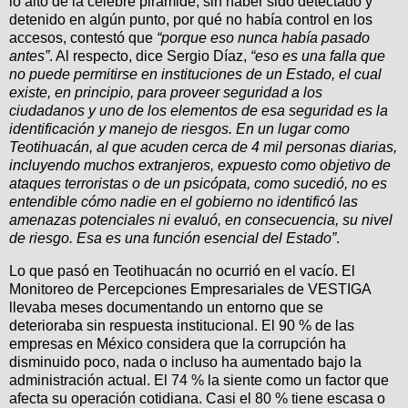
lo alto de la célebre pirámide, sin haber sido detectado y
detenido en algún punto, por qué no había control en los
accesos, contestó que
“porque eso nunca había pasado
antes”
. Al respecto, dice Sergio Díaz,
“eso es una falla que
no puede permitirse en instituciones de un Estado, el cual
existe, en principio, para proveer seguridad a los
ciudadanos y uno de los elementos de esa seguridad es la
identificación y manejo de riesgos. En un lugar como
Teotihuacán, al que acuden cerca de 4 mil personas diarias,
incluyendo muchos extranjeros, expuesto como objetivo de
ataques terroristas o de un psicópata, como sucedió, no es
entendible cómo nadie en el gobierno no identificó las
amenazas potenciales ni evaluó, en consecuencia, su nivel
de riesgo. Esa es una función esencial del Estado”
.
Lo que pasó en Teotihuacán no ocurrió en el vacío. El
Monitoreo de Percepciones Empresariales de VESTIGA
llevaba meses documentando un entorno que se
deterioraba sin respuesta institucional. El 90 % de las
empresas en México considera que la corrupción ha
disminuido poco, nada o incluso ha aumentado bajo la
administración actual. El 74 % la siente como un factor que
afecta su operación cotidiana. Casi el 80 % tiene escasa o