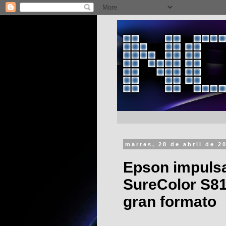
martes, 28 de abril de 2
Epson impulsa
SureColor S81
gran formato