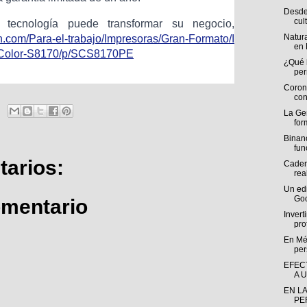
Desde 
cult
 tecnología puede transformar su negocio,
Natura
on.com/Para-el-trabajo/Impresoras​/Gran​-Form​ato/I​
en 
​Color​-S817​0/p/S​CS817​0PE
¿Qué 
per
Coron
con
La Ge
for
Binan
fun
arios:
Caden
rea
Un edi
Goo
omentario
Invert
pro
En Mé
per
EFEC
A 
EN L
PE