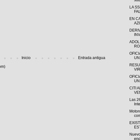
sub
LA S
FA
EN C
AZ
DERI
INV
ADOL
RO
OFIC
Inicio
Entrada antigua
UN
RESU
om)
VI
OFIC
UN
CITI 
VEN
Las 26
Int
Motoro
con
EXIS
ES
Nuevo 
end