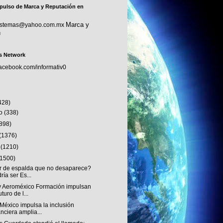
pulso de Marca y Reputación en
Marca y
sistemas@yahoo.com.mx
n
s Network
facebook.com/informativ0
428)
to
(338)
(898)
(1376)
o
(1210)
(1500)
r de espalda que no desaparece?
ría ser Es...
 Aeroméxico Formación impulsan
uturo de l...
México impulsa la inclusión
anciera amplia...