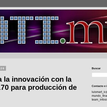
026
Buscar
 la innovación con la
70 para producción de
Contacto e 
luismart_i
mundo_fina
team_info