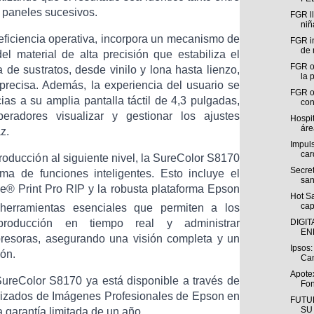
 paneles sucesivos. ​
FGR ll
niñ
eficiencia operativa, incorpora un mecanismo de
FGR i
de 
el material de alta precisión que estabiliza el
FGR o
e sustratos, desde vinilo y lona hasta lienzo,
la 
precisa. Además, la experiencia del usuario se
FGR ob
ias a su amplia pantalla táctil de 4,3 pulgadas,
con
radores visualizar y gestionar los ajustes
Hospi
áre
z.
Impul
car
producción al siguiente nivel, la SureColor S8170
Secret
ma de funciones inteligentes. Esto incluye el
san
e® Print Pro RIP y la robusta plataforma Epson
Hot S
capi
 herramientas esenciales que permiten a los
producción en tiempo real y administrar
DIGI
EN
mpresoras, asegurando una visión completa y un
Ipsos:
ión.
Cam
Apote
reColor S8170 ya está disponible a través de
Fon
torizados de Imágenes Profesionales de Epson en
FUTU
SU
a garantía limitada de un año.