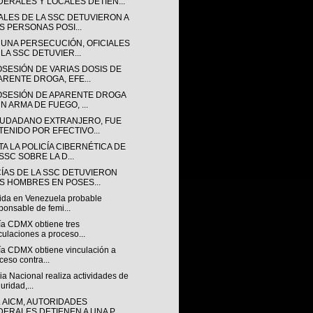
DERALES Y LOCALES DETIEN...
IALES DE LA SSC DETUVIERON A
S PERSONAS POSI...
 UNA PERSECUCIÓN, OFICIALES
 LA SSC DETUVIER...
OSESIÓN DE VARIAS DOSIS DE
ARENTE DROGA, EFE...
OSESIÓN DE APARENTE DROGA
N ARMA DE FUEGO, ...
IUDADANO EXTRANJERO, FUE
TENIDO POR EFECTIVO...
A LA POLICÍA CIBERNÉTICA DE
SSC SOBRE LA D...
CÍAS DE LA SSC DETUVIERON
S HOMBRES EN POSES...
ida en Venezuela probable
ponsable de femi...
lía CDMX obtiene tres
culaciones a proceso...
lía CDMX obtiene vinculación a
ceso contra...
a Nacional realiza actividades de
uridad,...
L AICM, AUTORIDADES
DERALES DETIENEN A UNA P...