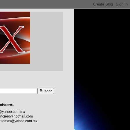
informes.
c@yahoo.com.mx
nciero@hotmail.com
sistemas@yahoo.com.mx