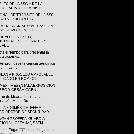
ALES DE LA SSC Y DE LA
CRETARÍA DE ADMINIST...
ONAL DE TRÁNSITO DE LA SSC
VÓ A CABO UN DIS...
EMENTARÁN SEMOVI Y SSC UN
POSITIVO DE MOVIL...
IUDAD DE MÉXICO,
TORIDADES FEDERALES Y
AL...
ta el tiempo para presentar la
laración A...
en promueve la ciencia genómica
e niñas, ...
ULAN A PROCESO A PROBABLE
PLICADO EN HOMICID...
MEX PRESENTA LA EXPOSICIÓN
RRO Y CERÁMICA EN...
no de México fortalece la
cación Media Su...
ALÍA EDOMÉX DETIENE A
BDIRECTOR DE SEGURIDAD...
ATAN PROFEPA, GUARDIA
CIONAL, CEPANAF, SSEM ...
nen a Edgar “N”, quien funge como