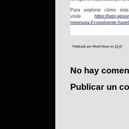
Para explorar cómo esta
visite
https://latin.eps
mpres​ora-E​cosol​vente​-Sure
Publicado por
World News
en
22:47
No hay coment
Publicar un c