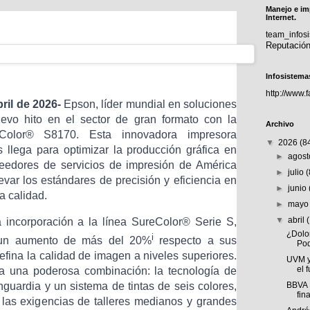
Manejo e im
Internet.
team_info
Reputació
Infosistema
http://www.
ril de 2026-
Epson, líder mundial en soluciones
evo hito en el sector de gran formato con la
Archivo
Color® S8170. Esta innovadora impresora
▼
2026
(8
 llega para optimizar la producción gráfica en
►
agos
oveedores de servicios de impresión de América
►
julio
levar los estándares de precisión y eficiencia en
►
junio
a calidad.
►
may
▼
abril
 incorporación a la línea SureColor® Serie S,
¿Dolo
i
n un aumento de más del 20%
respecto a sus
Pod
efina la calidad de imagen a niveles superiores.
UVM y
el f
a una poderosa combinación: la tecnología de
BBVA 
guardia y un sistema de tintas de seis colores,
fin
las exigencias de talleres medianos y grandes