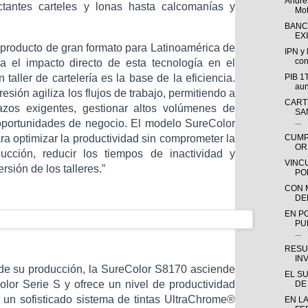
André
antes carteles y lonas hasta calcomanías y
Mot
BANC
EX
 producto de gran formato para Latinoamérica de
IPN y
con
za el impacto directo de esta tecnología en el
PIB 1T
taller de cartelería es la base de la eficiencia.
aun
sión agiliza los flujos de trabajo, permitiendo a
CART
lazos exigentes, gestionar altos volúmenes de
SA
...
oportunidades de negocio. El modelo SureColor
CUMP
a optimizar la productividad sin comprometer la
OR
ucción, reducir los tiempos de inactividad y
VINC
ersión de los talleres.”
PO
CON M
DEL
EN P
PU
...
RESU
INV
 de su producción, la SureColor S8170 asciende
EL S
olor Serie S y ofrece un nivel de productividad
DE 
 un sofisticado sistema de tintas UltraChrome®
EN L