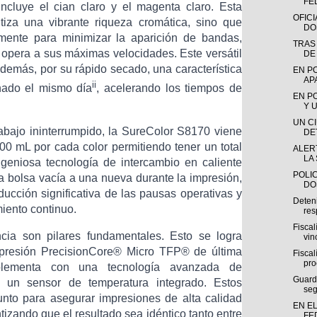
FE
ncluye el cian claro y el magenta claro. Esta
OFIC
iza una vibrante riqueza cromática, sino que
DO
mente para minimizar la aparición de bandas,
TRAS
 opera a sus máximas velocidades. Este versátil
DE
además, por su rápido secado, una característica
EN P
AP
ii
inado el mismo día
, acelerando los tiempos de
EN P
Y U
UN C
rabajo ininterrumpido, la SureColor S8170 viene
DE
00 mL por cada color permitiendo tener un total
ALERT
LA 
ngeniosa tecnología de intercambio en caliente
POLI
 bolsa vacía a una nueva durante la impresión,
DO
ucción significativa de las pausas operativas y
Deten
iento continuo.
res
Fisca
ncia son pilares fundamentales. Esto se logra
vin
mpresión PrecisionCore® Micro TFP® de última
Fisca
pro
lementa con una tecnología avanzada de
Guardi
 y un sensor de temperatura integrado. Estos
seg
unto para asegurar impresiones de alta calidad
EN E
tizando que el resultado sea idéntico tanto entre
FE