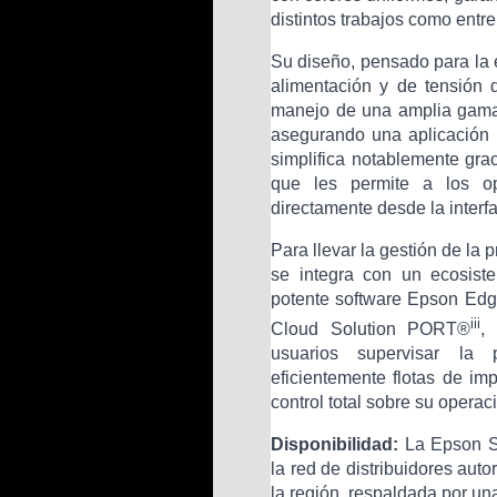
distintos trabajos como entre
Su diseño, pensado para la 
alimentación y de tensión d
manejo de una amplia gama d
asegurando una aplicación 
simplifica notablemente grac
que les permite a los ope
directamente desde la interfa
Para llevar la gestión de la 
se integra con un ecosiste
potente software Epson Edg
iii
Cloud Solution PORT®
,
usuarios supervisar la 
eficientemente flotas de i
control total sobre su operac
Disponibilidad:
La Epson Su
la red de distribuidores au
la región, respaldada por un