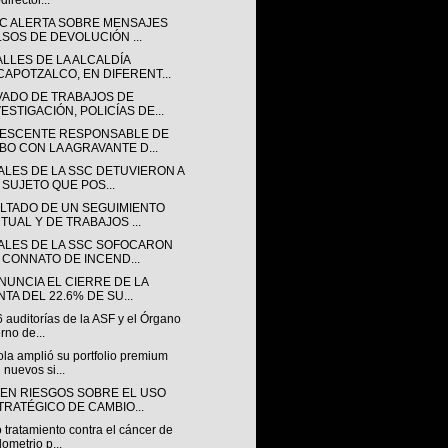
director...
SC ALERTA SOBRE MENSAJES
LSOS DE DEVOLUCIÓN ...
ALLES DE LA ALCALDÍA
CAPOTZALCO, EN DIFERENT...
VADO DE TRABAJOS DE
ESTIGACIÓN, POLICÍAS DE...
ESCENTE RESPONSABLE DE
BO CON LA AGRAVANTE D...
IALES DE LA SSC DETUVIERON A
 SUJETO QUE POS...
LTADO DE UN SEGUIMIENTO
RTUAL Y DE TRABAJOS ...
IALES DE LA SSC SOFOCARON
 CONNATO DE INCEND...
ANUNCIA EL CIERRE DE LA
TA DEL 22.6% DE SU...
 auditorías de la ASF y el Órgano
erno de...
la amplió su portfolio premium
 nuevos si...
TEN RIESGOS SOBRE EL USO
TRATÉGICO DE CAMBIO...
tratamiento contra el cáncer de
ometrio p...