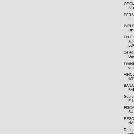
OFICI
SE
PERS
LLE
IMPL
DIS
EN C
AU
LOC
Se ago
Dec
Inmeg
entr
VINC
IM
BANA
BA
Gobier
Edu
FISC
SU
RESC
NA
Detie