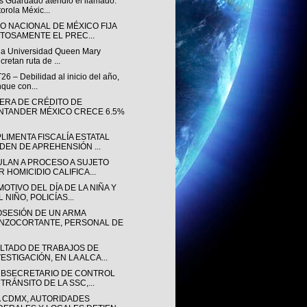
s Guardado atendió el llamado:
orola Méxic...
O NACIONAL DE MÉXICO FIJA
ITOSAMENTE EL PREC...
 la Universidad Queen Mary
cretan ruta de ...
26 – Debilidad al inicio del año,
que con...
ERA DE CRÉDITO DE
NTANDER MÉXICO CRECE 6.5%
LIMENTA FISCALÍA ESTATAL
DEN DE APREHENSIÓN ...
ULAN A PROCESO A SUJETO
R HOMICIDIO CALIFICA...
OTIVO DEL DÍA DE LA NIÑA Y
 NIÑO, POLICÍAS...
OSESIÓN DE UN ARMA
NZOCORTANTE, PERSONAL DE
LTADO DE TRABAJOS DE
ESTIGACIÓN, EN LA ALCA...
UBSECRETARIO DE CONTROL
TRÁNSITO DE LA SSC,...
A CDMX, AUTORIDADES