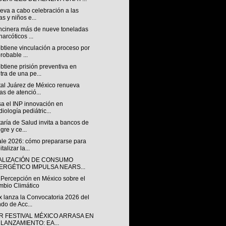
eva a cabo celebración a las
as y niños e...
ncinera más de nueve toneladas
narcóticos ...
btiene vinculación a proceso por
probable ...
tiene prisión preventiva en
tra de una pe...
tal Juárez de México renueva
as de atenció...
sa el INP innovación en
diología pediátric...
aría de Salud invita a bancos de
gre y ce...
ale 2026: cómo prepararse para
talizar la...
TALIZACIÓN DE CONSUMO
ERGÉTICO IMPULSA NEARS...
 Percepción en México sobre el
bio Climático
x lanza la Convocatoria 2026 del
do de Acc...
R FESTIVAL MÉXICO ARRASA EN
 LANZAMIENTO: EA...