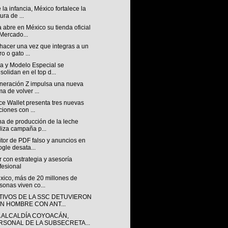
la infancia, México fortalece la
ura de ...
 abre en México su tienda oficial
Mercado...
hacer una vez que integras a un
ro o gato ...
a y Modelo Especial se
solidan en el top d...
neración Z impulsa una nueva
ma de volver ...
ce Wallet presenta tres nuevas
ciones con ...
a de producción de la leche
liza campaña p...
tor de PDF falso y anuncios en
gle desata...
ir con estrategia y asesoría
fesional
xico, más de 20 millones de
sonas viven co...
TIVOS DE LA SSC DETUVIERON
UN HOMBRE CON ANT...
A ALCALDÍA COYOACÁN,
RSONAL DE LA SUBSECRETA...