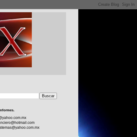
informes.
c@yahoo.com.mx
nciero@hotmail.com
sistemas@yahoo.com.mx