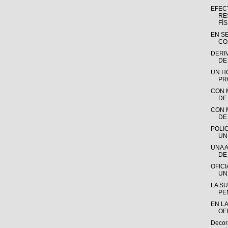
EFEC
RE
FÍS.
EN S
CO
DERI
DE
UN H
PR
CON 
DE
CON 
DE
POLI
UN
UNA 
DE 
OFIC
UN
LA S
PEN
EN LA
OFI
Decora