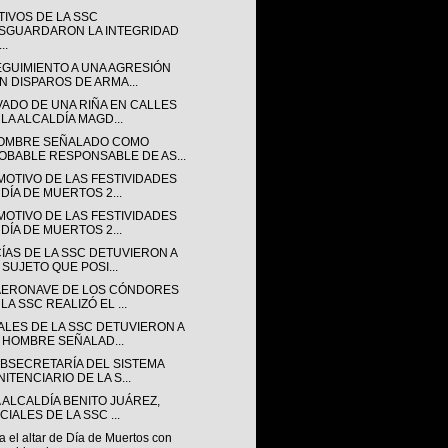
TIVOS DE LA SSC
SGUARDARON LA INTEGRIDAD
..
EGUIMIENTO A UNA AGRESIÓN
N DISPAROS DE ARMA...
VADO DE UNA RIÑA EN CALLES
 LA ALCALDÍA MAGD...
OMBRE SEÑALADO COMO
OBABLE RESPONSABLE DE AS...
MOTIVO DE LAS FESTIVIDADES
 DÍA DE MUERTOS 2...
MOTIVO DE LAS FESTIVIDADES
 DÍA DE MUERTOS 2...
CÍAS DE LA SSC DETUVIERON A
 SUJETO QUE POSI...
AERONAVE DE LOS CÓNDORES
LA SSC REALIZÓ EL ...
IALES DE LA SSC DETUVIERON A
 HOMBRE SEÑALAD...
UBSECRETARÍA DEL SISTEMA
ITENCIARIO DE LA S...
 ALCALDÍA BENITO JUÁREZ,
CIALES DE LA SSC ...
 el altar de Día de Muertos con