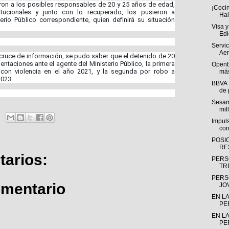
vieron a los posibles responsables de 20 y 25 años de edad,
¡Cocin
tucionales y junto con lo recuperado, los pusieron a
Hal
erio Público correspondiente, quien definirá su situación
Visa y
Edi
Servic
Aer
 cruce de información, se pudo saber que el detenido de 20
taciones ante el agente del Ministerio Público, la primera
Openba
 con violencia en el año 2021, y la segunda por robo a
más
2023.
BBVA 
de 
Sesam
mil
Impuls
con
POSI
RE
arios:
PERS
TR
PERS
omentario
JO
EN LA
PE
EN LA
PE