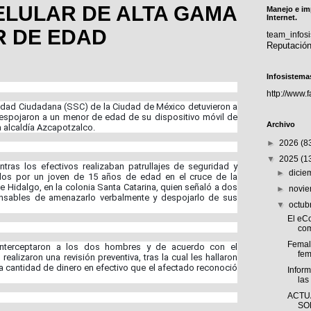
ELULAR DE ALTA GAMA
Manejo e im
Internet.
R DE EDAD
team_info
Reputació
Infosistema
http://www.
ridad Ciudadana (SSC) de la Ciudad de México detuvieron a
spojaron a un menor de edad de su dispositivo móvil de
Archivo
la alcaldía Azcapotzalco.
►
2026
(8
▼
2025
(1
ntras los efectivos realizaban patrullajes de seguridad y
►
dici
tados por un joven de 15 años de edad en el cruce de la
de Hidalgo, en la colonia Santa Catarina, quien señaló a dos
►
novi
nsables de amenazarlo verbalmente y despojarlo de sus
▼
octub
El eC
com
Femal
interceptaron a los dos hombres y de acuerdo con el
fem
realizaron una revisión preventiva, tras la cual les hallaron
la cantidad de dinero en efectivo que el afectado reconoció
Inform
las
ACTU
SO