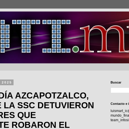
e 2025
Buscar
DÍA AZCAPOTZALCO,
E LA SSC DETUVIERON
Contacto e 
luismart_i
RES QUE
mundo_fina
team_info
TE ROBARON EL