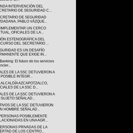
NDA INTERVENCIÓN DEL
CRETARIO DE SEGURIDAD C...
ECRETARIO DE SEGURIDAD
UDADANA, PABLO VÁZQUE...
 IMPLEMENTAR UN CERCO
TUAL, OFICIALES DE LA...
IÓN ESTENOGRÁFICA DEL
SCURSO DEL SECRETARIO ...
EGURIDAD ES UN DESAFÍO
RMANENTE QUE EXIGE IN...
anking: El futuro de los servicios
ncier...
IALES DE LA SSC DETUVIERON A
 POSIBLE INTEGR...
A ALCALDÍA AZCAPOTZALCO,
CIALES DE LA SSC D...
IALES DE LA SSC DETUVIERON A
 SUJETO SEÑALAD...
TIVOS DE LA SSC DETUVIERON
UN HOMBRE SEÑALAD...
 PERSONAS POSIBLEMENTE
LACIONADAS EN UNA AGR...
PERSONAS PRIVADAS DE LA
BERTAD DE LOS CENTRO...