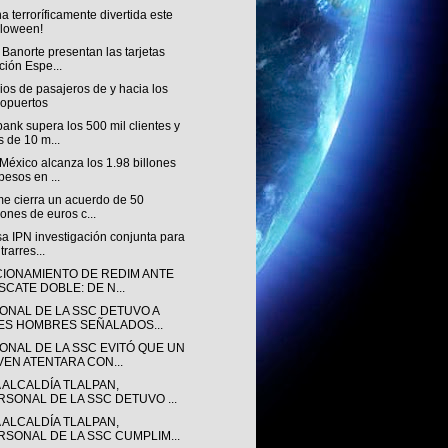
a terroríficamente divertida este
loween!
 Banorte presentan las tarjetas
ción Espe...
ios de pasajeros de y hacia los
opuertos
nk supera los 500 mil clientes y
 de 10 m...
México alcanza los 1.98 billones
pesos en ...
e cierra un acuerdo de 50
lones de euros c...
a IPN investigación conjunta para
trarres...
CIONAMIENTO DE REDIM ANTE
SCATE DOBLE: DE N...
ONAL DE LA SSC DETUVO A
ES HOMBRES SEÑALADOS...
ONAL DE LA SSC EVITÓ QUE UN
VEN ATENTARA CON...
 ALCALDÍA TLALPAN,
RSONAL DE LA SSC DETUVO ...
 ALCALDÍA TLALPAN,
RSONAL DE LA SSC CUMPLIM...