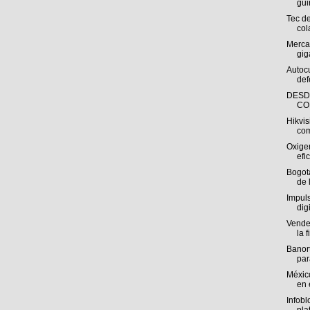
gui
Tec d
col
Mercad
gig
Autocu
def
DESD
CO
Hikvi
com
Oxigen
efic
Bogot
de 
Impul
dig
Vender
la f
Banort
par
México
en 
Infobl