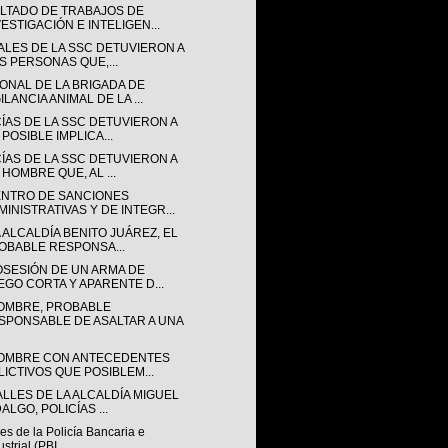
LTADO DE TRABAJOS DE
VESTIGACIÓN E INTELIGEN...
IALES DE LA SSC DETUVIERON A
S PERSONAS QUE,...
ONAL DE LA BRIGADA DE
ILANCIA ANIMAL DE LA ...
CÍAS DE LA SSC DETUVIERON A
POSIBLE IMPLICA...
CÍAS DE LA SSC DETUVIERON A
 HOMBRE QUE, AL ...
ENTRO DE SANCIONES
MINISTRATIVAS Y DE INTEGR...
 ALCALDÍA BENITO JUÁREZ, EL
OBABLE RESPONSA...
OSESIÓN DE UN ARMA DE
EGO CORTA Y APARENTE D...
OMBRE, PROBABLE
SPONSABLE DE ASALTAR A UNA
OMBRE CON ANTECEDENTES
LICTIVOS QUE POSIBLEM...
ALLES DE LA ALCALDÍA MIGUEL
ALGO, POLICÍAS ...
les de la Policía Bancaria e
strial (PBI...