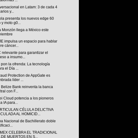
taformas ...
versacional en Latam: 3 de cada 4
arios y...
ola presenta los nuevos edge 60
 y moto g0...
a Monzón llega a México este
viembre
E impulsa un espacio para hablar
re cáncer...
relevante para garantizar el
eso a insumo...
 pon la ofrenda: La tecnología
ra el Día ...
raud Protection de AppGate es
brada líder ...
 Belize Bank reinventa la banca
tral con F...
i Cloud potencia a los pioneros
la IA para...
RTICULAN CÉLULA DELICTIVA
NCULADA AL HOMICID...
a Nacional de Bachillerato doble
ificaci...
MEX CELEBRA EL TRADICIONAL
A DE MUERTOS EN S...