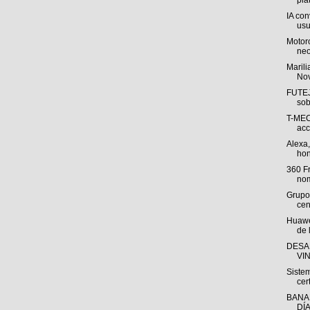
pla
IA con
usu
Motor
neo
Marili
No
FUTEJ
sob
T-MEC 
acc
Alexa,
hon
360 F
nom
Grupo
cen
Huawe
de 
DESA
VI
Sistem
cert
BANA
DÍ