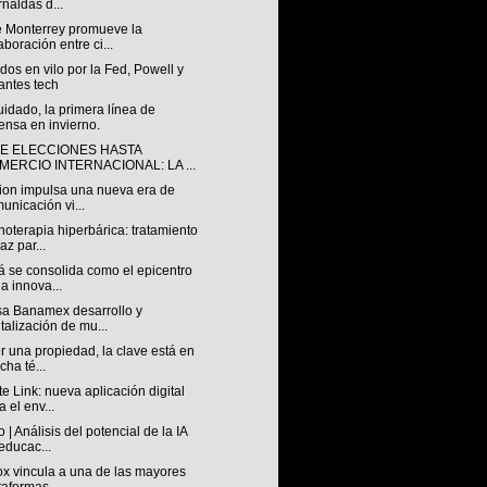
rnaldas d...
e Monterrey promueve la
aboración entre ci...
os en vilo por la Fed, Powell y
antes tech
idado, la primera línea de
ensa en invierno.
E ELECCIONES HASTA
MERCIO INTERNACIONAL: LA ...
sion impulsa una nueva era de
unicación vi...
oterapia hiperbárica: tratamiento
az par...
á se consolida como el epicentro
la innova...
sa Banamex desarrollo y
italización de mu...
 una propiedad, la clave está en
icha té...
e Link: nueva aplicación digital
a el env...
 | Análisis del potencial de la IA
educac...
ox vincula a una de las mayores