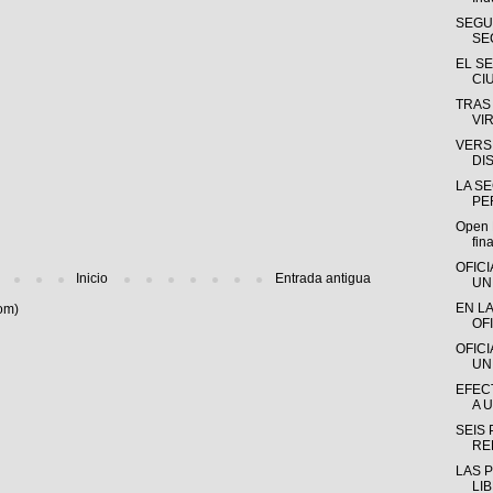
SEGU
SE
EL S
CI
TRAS
VIR
VERS
DI
LA S
PE
Open B
fina
OFIC
Inicio
Entrada antigua
UN
EN L
om)
OFI
OFIC
UN
EFEC
A 
SEIS
RE
LAS 
LI