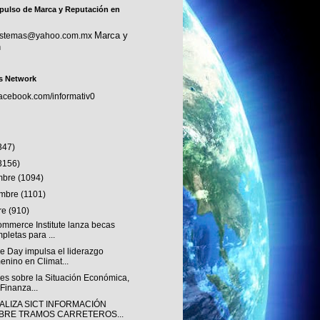
pulso de Marca y Reputación en
Marca y
sistemas@yahoo.com.mx
n
s Network
facebook.com/informativ0
347)
3156)
embre
(1094)
embre
(1101)
re
(910)
ommerce Institute lanza becas
pletas para ...
e Day impulsa el liderazgo
enino en Climat...
es sobre la Situación Económica,
 Finanza...
ALIZA SICT INFORMACIÓN
BRE TRAMOS CARRETEROS...