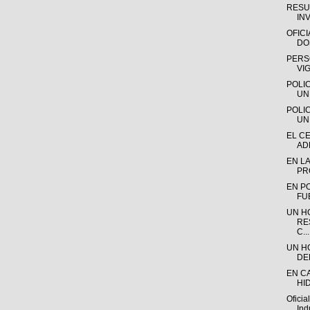
RESU
IN
OFIC
DO
PERS
VIG
POLI
UN 
POLI
UN
EL C
AD
EN LA
PR
EN P
FU
UN H
RE
C...
UN H
DE
EN C
HID
Oficia
Indu