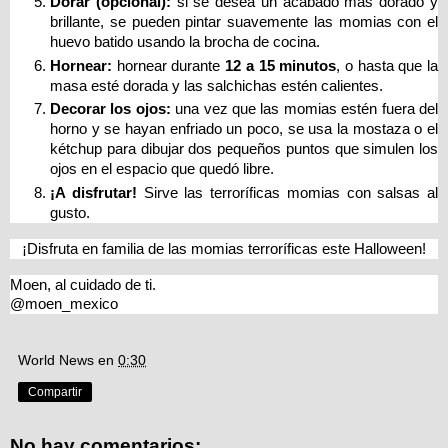
Dorar (opcional):
si se desea un acabado más dorado y
brillante, se pueden pintar suavemente las momias con el
huevo batido usando la brocha de cocina.
Hornear:
hornear durante
12 a 15 minutos
, o hasta que la
masa esté dorada y las salchichas estén calientes.
Decorar los ojos:
una vez que las momias estén fuera del
horno y se hayan enfriado un poco, se usa la mostaza o el
kétchup para dibujar dos pequeños puntos que simulen los
ojos en el espacio que quedó libre.
¡A disfrutar!
Sirve las terroríficas momias con salsas al
gusto.
¡Disfruta en familia de las momias terroríficas este Halloween!
Moen, al cuidado de ti.
@moen_mexico
World News
en
0:30
Compartir
No hay comentarios: