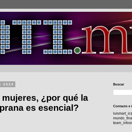
e 2024
Buscar
 mujeres, ¿por qué la
prana es esencial?
Contacto e 
luismart_i
mundo_fina
team_info