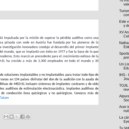
Tu in
val
Turis
con
Este 
y d
XV Ani
Cel
está impulsada por la misión de superar la pérdida auditiva como una
Nathan
sa privada con sede en Austria fue fundada por los pioneros de la
Est
a investigación innovadora condujo al desarrollo del primer implante
 del mundo, que se implantó con éxito en 1977 y fue la base de lo que
Sport
moderno. Esto marcó un precedente para el crecimiento exitoso de la
pri
D-EL ha crecido a más de 2,300 empleados en todo el mundo y 30
Un Ll
Edu
IHG - 
e soluciones implantables y no implantables para tratar todo tipo de
Jou
rsonas en 134 países disfrutar del don de la audición con la ayuda de
ditivas de MED-EL incluyen sistemas de implantes cocleares y de oído
TOJIL 
s auditivos de estimulación electroacústica, implantes auditivos de
reve
os de conducción ósea quirúrgicos y no quirúrgicos. Conozca más de
Alpur
latam
Soc
Acer i
nub
La cá
Eye
Tu Vot