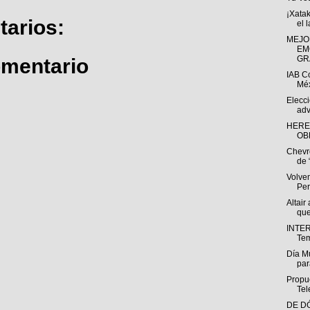
¡Xata
arios:
el 
MEJO
EM
GRA
omentario
IAB C
Méx
Elecc
adv
HERE
OB
Chevr
de “
Volve
Per
Altai
que
INTER
Tem
Día Mu
par
Propu
Tel
DE D