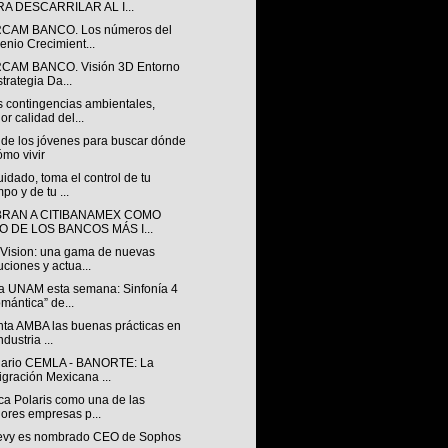
RA DESCARRILAR AL I...
CAM BANCO. Los números del
enio Crecimient...
CAM BANCO. Visión 3D Entorno
strategia Da...
 contingencias ambientales,
or calidad del...
 de los jóvenes para buscar dónde
ómo vivir
idado, toma el control de tu
mpo y de tu ...
RAN A CITIBANAMEX COMO
O DE LOS BANCOS MÁS I...
Vision: una gama de nuevas
uciones y actua...
a UNAM esta semana: Sinfonía 4
mántica” de...
ta AMBA las buenas prácticas en
ndustria ...
ario CEMLA - BANORTE: La
gración Mexicana ...
ca Polaris como una de las
ores empresas p...
evy es nombrado CEO de Sophos