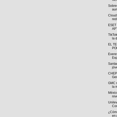
Sobre
aum
Cloudf
red
ESET p
AP
TikTok
la 
EL T
PO
Everes
Exp
Santa
jóv
CHEP 
Gen
GMC r
la 
Méxic
niv
Unilev
Con
¿Cómo 
en 