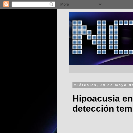
miércoles, 29 de mayo d
Hipoacusia en
detección tem