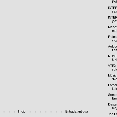
PA
INTER
sex
INTER
y e
Menos
mej
Retos
y c
Autocu
tie
NOMB
UN
VTEX 
sol
Músic
“Ro
Fomen
la i
Semin
Emi
Desta
mej
Inicio
Entrada antigua
Joe L