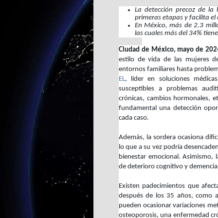
La detección precoz de la h
primeras etapas y facilita 
En México, más de 2.3 mill
las cuales más del 34% tiene
Ciudad de México, mayo de 202
estilo de vida de las mujeres d
entornos familiares hasta problem
EL
, líder en soluciones médica
susceptibles a problemas audit
crónicas, cambios hormonales, et
fundamental una detección oport
cada caso.
Además, la sordera ocasiona dific
lo que a su vez podría desencaden
bienestar emocional. Asimismo, l
de deterioro cognitivo y demencia
Existen padecimientos que afect
después de los 35 años, como a
pueden ocasionar variaciones meta
osteoporosis, una enfermedad cró