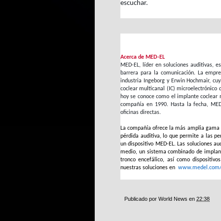
escuchar.
Acerca de MED-EL
MED-EL, líder en soluciones auditivas, 
barrera para la comunicación. La empre
industria Ingeborg y Erwin Hochmair, cuy
coclear multicanal (IC) microelectrónico
hoy se conoce como el implante coclear 
compañía en 1990. Hasta la fecha, ME
oficinas directas.
La compañía ofrece la más amplia gama d
pérdida auditiva, lo que permite a las pe
un dispositivo MED-EL. Las soluciones au
medio, un sistema combinado de implante
tronco encefálico, así como dispositiv
nuestras soluciones en
www.medel.com/
Publicado por
World News
en
22:38