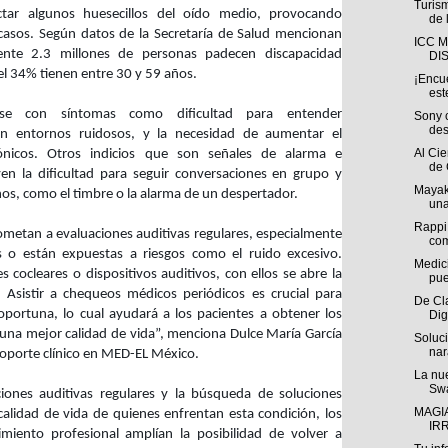
Turis
ctar algunos huesecillos del oído medio, provocando
de 
asos. Según datos de la Secretaría de Salud mencionan
ICC 
nte 2.3 millones de personas padecen discapacidad
DI
el 34% tienen entre 30 y 59 años.
¡Encue
est
rse con síntomas como dificultad para entender
Sony 
des
en entornos ruidosos, y la necesidad de aumentar el
Al Ci
rónicos. Otros indicios que son señales de alarma e
de 
yen la dificultad para seguir conversaciones en grupo y
Mayak
nos, como el timbre o la alarma de un despertador.
una
Rappi
sometan a evaluaciones auditivas regulares, especialmente
com
es o están expuestas a riesgos como el ruido excesivo.
Medici
 cocleares o dispositivos auditivos, con ellos se abre la
pue
. Asistir a chequeos médicos periódicos es crucial para
De Cl
oportuna, lo cual ayudará a los pacientes a obtener los
Dig
una mejor calidad de vida”, menciona Dulce María García
Soluc
nar
soporte clínico en MED-EL México.
La nue
Swa
ones auditivas regulares y la búsqueda de soluciones
MAGI
alidad de vida de quienes enfrentan esta condición, los
IRR
miento profesional amplían la posibilidad de volver a