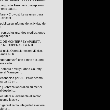
cargos de Aeroméxico aceptaron
ento salari...
lare y Crowdstrike se unen para
ucir cost...
ublica su Informe de actividad de
T
 versus los grandes medios, entre
dopamin...
EC DE MONTERREY APUESTA
R INCORPORAR LA INTE...
t Inicia Operaciones en México,
ande su R...
nder apoyará con 1 mdp a cuatro
enes artis...
nombra a Willy Pando Country
eral Manager ...
econocida por J.D. Power como
marca #1 en ...
o | Pobreza laboral en su menor
el desde h...
er lidera nuevamente el sector
sumo Masiv...
garantizar la integridad electoral
plena ...