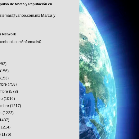
pulso de Marca y Reputación en
Marca y
sistemas@yahoo.com.mx
n
s Network
facebook.com/informativ0
292)
3156)
4153)
embre
(758)
embre
(578)
re
(1016)
iembre
(1217)
to
(1223)
(1437)
(1214)
o
(1176)