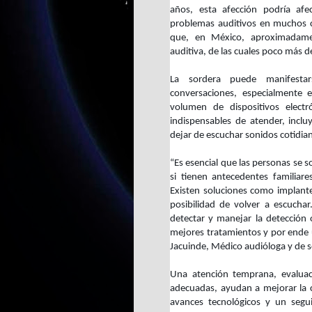
años, esta afección podría afe
problemas auditivos en muchos c
que, en México, aproximadame
auditiva, de las cuales poco más d
La sordera puede manifesta
conversaciones, especialmente 
volumen de dispositivos elect
indispensables de atender, inclu
dejar de escuchar sonidos cotidia
“Es esencial que las personas se 
si tienen antecedentes familiar
Existen soluciones como implantes
posibilidad de volver a escuchar
detectar y manejar la detección 
mejores tratamientos y por ende 
Jacuinde, Médico audióloga y de 
Una atención temprana, evaluaci
adecuadas, ayudan a mejorar la c
avances tecnológicos y un segui