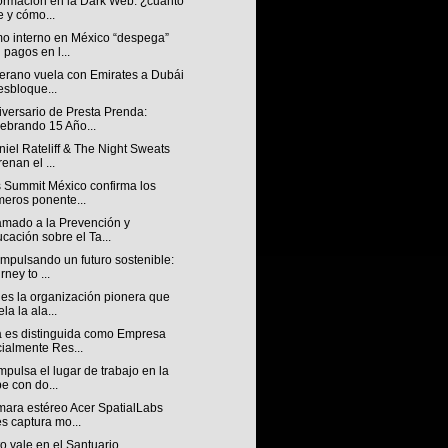
formación en la Dark Web: ¿cuánto
e y cómo...
mo interno en México “despega”
 pagos en l...
verano vuela con Emirates a Dubái
esbloque...
versario de Presta Prenda:
ebrando 15 Año...
iel Rateliff & The Night Sweats
renan el ...
s Summit México confirma los
meros ponente...
amado a la Prevención y
cación sobre el Ta...
Impulsando un futuro sostenible:
rney to ...
es la organización pionera que
la la ala...
a es distinguida como Empresa
ialmente Res...
mpulsa el lugar de trabajo en la
e con do...
mara estéreo Acer SpatialLabs
s captura mo...
o vale en el Santuario