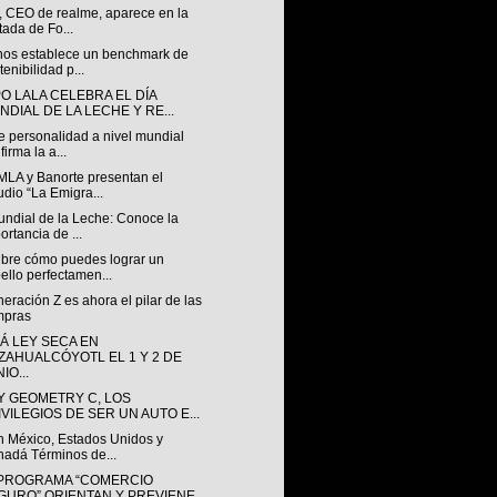
, CEO de realme, aparece en la
tada de Fo...
os establece un benchmark de
tenibilidad p...
O LALA CELEBRA EL DÍA
NDIAL DE LA LECHE Y RE...
e personalidad a nivel mundial
firma la a...
MLA y Banorte presentan el
udio “La Emigra...
undial de la Leche: Conoce la
ortancia de ...
bre cómo puedes lograr un
ello perfectamen...
eración Z es ahora el pilar de las
mpras
Á LEY SECA EN
ZAHUALCÓYOTL EL 1 Y 2 DE
IO...
Y GEOMETRY C, LOS
IVILEGIOS DE SER UN AUTO E...
n México, Estados Unidos y
adá Términos de...
PROGRAMA “COMERCIO
GURO” ORIENTAN Y PREVIENE...