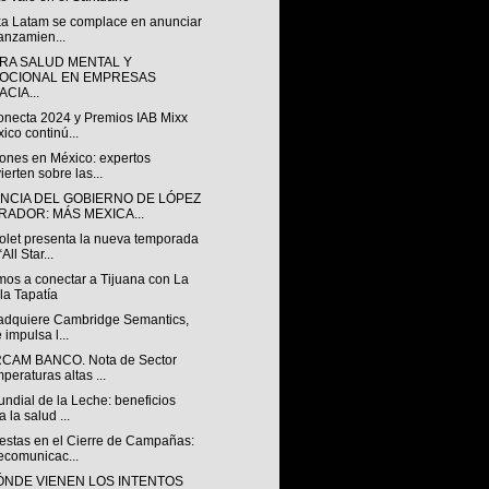
ka Latam se complace en anunciar
lanzamien...
RA SALUD MENTAL Y
OCIONAL EN EMPRESAS
CIA...
onecta 2024 y Premios IAB Mixx
ico continú...
iones en México: expertos
ierten sobre las...
NCIA DEL GOBIERNO DE LÓPEZ
RADOR: MÁS MEXICA...
olet presenta la nueva temporada
All Star...
mos a conectar a Tijuana con La
la Tapatía
r adquiere Cambridge Semantics,
 impulsa l...
CAM BANCO. Nota de Sector
peraturas altas ...
ndial de la Leche: beneficios
a la salud ...
estas en el Cierre de Campañas:
ecomunicac...
ÓNDE VIENEN LOS INTENTOS