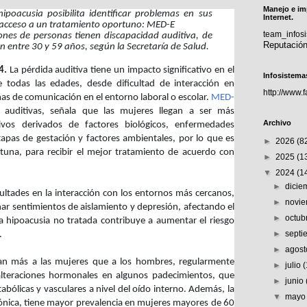
Manejo e im
ipoacusia posibilita identificar problemas en sus
Internet.
el acceso a un tratamiento oportuno: MED-E
team_info
ones de personas tienen discapacidad auditiva, de
Reputació
n entre 30 y 59 años, según la Secretaría de Salud.
4.
La pérdida auditiva tiene un impacto significativo en el
Infosistema
e todas las edades, desde dificultad de interacción en
http://www.
as de comunicación en el entorno laboral o escolar.
MED-
s auditivas, señala que las mujeres llegan a ser más
Archivo
ivos derivados de factores biológicos, enfermedades
apas de gestación y factores ambientales, por lo que es
►
2026
(8
una, para recibir el mejor tratamiento de acuerdo con
►
2025
(1
▼
2024
(1
►
dici
ultades en la interacción con los entornos más cercanos,
►
novi
ar sentimientos de aislamiento y depresión, afectando el
►
octub
a hipoacusia no tratada contribuye a aumentar el riesgo
►
sept
.
►
agos
an más a las mujeres que a los hombres, regularmente
►
julio
lteraciones hormonales en algunos padecimientos, que
►
junio
bólicas y vasculares a nivel del oído interno. Además, la
▼
may
nica, tiene mayor prevalencia en mujeres mayores de 60