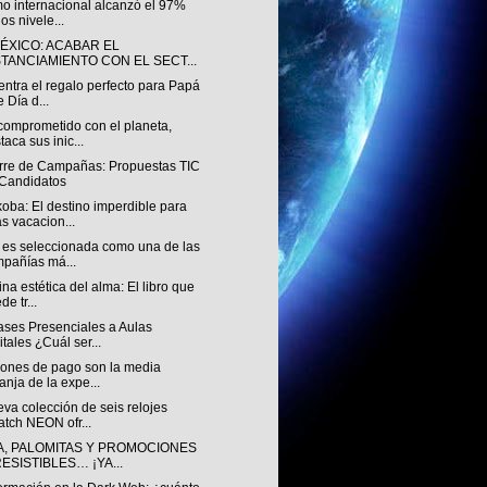
mo internacional alcanzó el 97%
los nivele...
MÉXICO: ACABAR EL
STANCIAMIENTO CON EL SECT...
ntra el regalo perfecto para Papá
e Día d...
comprometido con el planeta,
taca sus inic...
erre de Campañas: Propuestas TIC
Candidatos
oba: El destino imperdible para
s vacacion...
 es seleccionada como una de las
pañías má...
na estética del alma: El libro que
de tr...
ases Presenciales a Aulas
itales ¿Cuál ser...
iones de pago son la media
anja de la expe...
va colección de seis relojes
tch NEON ofr...
A, PALOMITAS Y PROMOCIONES
ESISTIBLES… ¡YA...