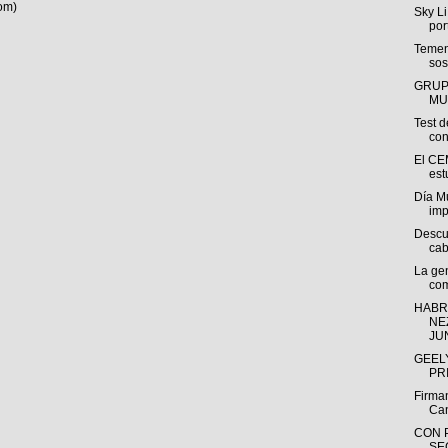
om)
Sky Li
por
Temen
sos
GRUP
MU
Test d
con
El CE
est
Día M
imp
Descu
cab
La gen
co
HABR
NE
JUN
GEEL
PR
Firma
Can
CON 
SE