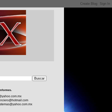
informes.
c@yahoo.com.mx
nciero@hotmail.com
sistemas@yahoo.com.mx