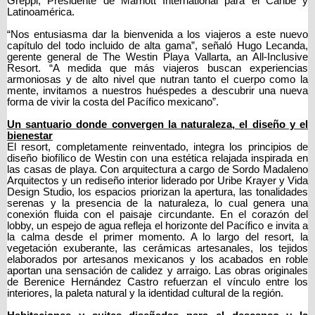
Greppi,
Presidente de Marriott International para el Caribe y
Latinoamérica
.
“Nos entusiasma dar la bienvenida a los viajeros a este nuevo
capítulo del todo incluido de alta gama”, señaló Hugo Lecanda,
gerente general de The Westin Playa Vallarta, an All-Inclusive
Resort. “A medida que más viajeros buscan experiencias
armoniosas y de alto nivel que nutran tanto el cuerpo como la
mente, invitamos a nuestros huéspedes a descubrir una nueva
forma de vivir la costa del Pacífico mexicano”.
Un santuario donde convergen la naturaleza, el diseño y el
bienestar
El resort, completamente reinventado, integra los principios de
diseño biofílico de Westin con una estética relajada inspirada en
las casas de playa. Con arquitectura a cargo de Sordo Madaleno
Arquitectos y un rediseño interior liderado por Uribe Krayer y Vida
Design Studio, los espacios priorizan la apertura, las tonalidades
serenas y la presencia de la naturaleza, lo cual genera una
conexión fluida con el paisaje circundante. En el corazón del
lobby, un espejo de agua refleja el horizonte del Pacífico e invita a
la calma desde el primer momento. A lo largo del resort, la
vegetación exuberante, las cerámicas artesanales, los tejidos
elaborados por artesanos mexicanos y los acabados en roble
aportan una sensación de calidez y arraigo. Las obras originales
de Berenice Hernández Castro refuerzan el vínculo entre los
interiores, la paleta natural y la identidad cultural de la región.