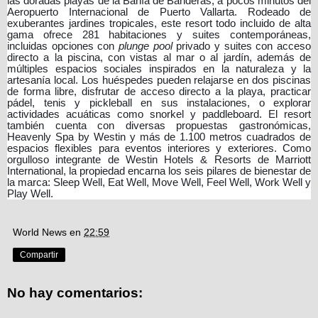
las doradas playas de la Bahía de Banderas, a pocos minutos del
Aeropuerto Internacional de Puerto Vallarta. Rodeado de
exuberantes jardines tropicales, este resort todo incluido de alta
gama ofrece 281 habitaciones y suites contemporáneas,
incluidas opciones con
plunge pool
privado y suites con acceso
directo a la piscina, con vistas al mar o al jardín, además de
múltiples espacios sociales inspirados en la naturaleza y la
artesanía local. Los huéspedes pueden relajarse en dos piscinas
de forma libre, disfrutar de acceso directo a la playa, practicar
pádel, tenis y pickleball en sus instalaciones, o explorar
actividades acuáticas como snorkel y paddleboard. El resort
también cuenta con diversas propuestas gastronómicas,
Heavenly Spa by Westin y más de 1.100 metros cuadrados de
espacios flexibles para eventos interiores y exteriores. Como
orgulloso integrante de Westin Hotels & Resorts de Marriott
International, la propiedad encarna los seis pilares de bienestar de
la marca: Sleep Well, Eat Well, Move Well, Feel Well, Work Well y
Play Well.
World News
en
22:59
Compartir
No hay comentarios: