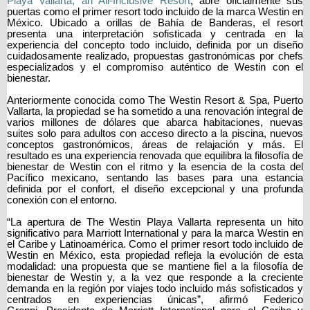
Playa Vallarta, an All-Inclusive Resort
, abre oficialmente sus
puertas como el primer resort todo incluido de la marca Westin en
México. Ubicado a orillas de Bahía de Banderas, el resort
presenta una interpretación sofisticada y centrada en la
experiencia del concepto todo incluido, definida por un diseño
cuidadosamente realizado, propuestas gastronómicas por chefs
especializados y el compromiso auténtico de Westin con el
bienestar.
Anteriormente conocida como The Westin Resort & Spa, Puerto
Vallarta, la propiedad se ha sometido a una renovación integral de
varios millones de dólares que abarca habitaciones, nuevas
suites solo para adultos con acceso directo a la piscina, nuevos
conceptos gastronómicos, áreas de relajación y más. El
resultado es una experiencia renovada que equilibra la filosofía de
bienestar de Westin con el ritmo y la esencia de la costa del
Pacífico mexicano, sentando las bases para una estancia
definida por el confort, el diseño excepcional y una profunda
conexión con el entorno.
“La apertura de The Westin Playa Vallarta representa un hito
significativo para Marriott International y para la marca Westin en
el Caribe y Latinoamérica. Como el primer resort todo incluido de
Westin en México, esta propiedad refleja la evolución de esta
modalidad: una propuesta que se mantiene fiel a la filosofía de
bienestar de Westin y, a la vez que responde a la creciente
demanda en la región por viajes todo incluido más sofisticados y
centrados en experiencias únicas”, afirmó Federico