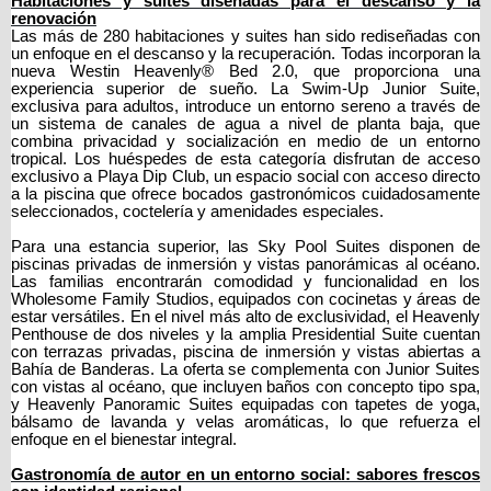
Habitaciones y suites diseñadas para el descanso y la
renovación
Las más de 280 habitaciones y suites han sido rediseñadas con
un enfoque en el descanso y la recuperación. Todas incorporan la
nueva Westin Heavenly® Bed 2.0, que proporciona una
experiencia superior de sueño. La Swim-Up Junior Suite,
exclusiva para adultos, introduce un entorno sereno a través de
un sistema de canales de agua a nivel de planta baja, que
combina privacidad y socialización en medio de un entorno
tropical. Los huéspedes de esta categoría disfrutan de acceso
exclusivo a Playa Dip Club, un espacio social con acceso directo
a la piscina que ofrece bocados gastronómicos cuidadosamente
seleccionados, coctelería y amenidades especiales.
Para una estancia superior, las Sky Pool Suites disponen de
piscinas privadas de inmersión
y vistas panorámicas al océano.
Las familias encontrarán comodidad y funcionalidad en los
Wholesome Family Studios, equipados con cocinetas y áreas de
estar versátiles. En el nivel más alto de exclusividad, el Heavenly
Penthouse de dos niveles y la amplia Presidential Suite cuentan
con terrazas privadas, piscina de inmersión
y vistas abiertas a
Bahía de Banderas. La oferta se complementa con Junior Suites
con vistas al océano, que incluyen baños con concepto tipo spa,
y Heavenly Panoramic Suites equipadas con tapetes de yoga,
bálsamo de lavanda y velas aromáticas, lo que refuerza el
enfoque en el bienestar integral.
Gastronomía de autor en un entorno social: sabores frescos