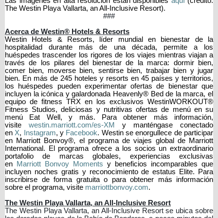
Las imágenes en alta resolución están disponibles
aquí
(crédito:
The Westin Playa Vallarta, an All-Inclusive Resort).
###
Acerca de Westin® Hotels & Resorts
Westin Hotels & Resorts, líder mundial en bienestar de la
hospitalidad durante más de una década, permite a los
huéspedes trascender los rigores de los viajes mientras viajan a
través de los pilares del bienestar de la marca: dormir bien,
comer bien, moverse bien, sentirse bien, trabajar bien y jugar
bien. En más de 245 hoteles y resorts en 45 países y territorios,
los huéspedes pueden experimentar ofertas de bienestar que
incluyen la icónica y galardonada Heavenly® Bed de la marca, el
equipo de fitness TRX en los exclusivos WestinWORKOUT®
Fitness Studios, deliciosas y nutritivas ofertas de menú en su
menú Eat Well, y más. Para obtener más información,
visite
westin.marriott.com/es-XM
y manténgase conectado
en
X
,
Instagram
, y
Facebook
. Westin se enorgullece de participar
en Marriott Bonvoy®, el programa de viajes global de Marriott
International. El programa ofrece a los socios un extraordinario
portafolio de marcas globales, experiencias exclusivas
en
Marriott Bonvoy Moments
y beneficios incomparables que
incluyen noches gratis y reconocimiento de estatus Elite. Para
inscribirse de forma gratuita o para obtener más información
sobre el programa, visite
marriottbonvoy.com
.
The Westin Playa Vallarta, an All-Inclusive Resort
The Westin Playa Vallarta, an All-Inclusive Resort se ubica sobre