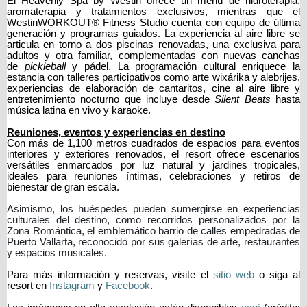
El Heavenly Spa by Westin ofrece un menú de hidroterapia,
aromaterapia y tratamientos exclusivos, mientras que el
WestinWORKOUT® Fitness Studio cuenta con equipo de última
generación y programas guiados. La experiencia al aire libre se
articula en torno a dos piscinas renovadas, una exclusiva para
adultos y otra familiar, complementadas con nuevas canchas
de
pickleball
y pádel. La programación cultural enriquece la
estancia con talleres participativos como arte wixárika y alebrijes,
experiencias de elaboración de cantaritos, cine al aire libre y
entretenimiento nocturno que incluye desde
Silent Beats
hasta
música latina en vivo y karaoke.
Reuniones, eventos y experiencias en destino
Con más de 1,100 metros cuadrados de espacios para eventos
interiores y exteriores renovados, el resort ofrece escenarios
versátiles enmarcados por luz natural y jardines tropicales,
ideales para reuniones íntimas, celebraciones y retiros de
bienestar de gran escala.
Asimismo, los huéspedes pueden sumergirse en experiencias
culturales del destino, como recorridos personalizados por la
Zona Romántica, el emblemático barrio de calles empedradas de
Puerto Vallarta, reconocido por sus galerías de arte, restaurantes
y espacios musicales.
Para más información y reservas, visite el
sitio web
o siga al
resort en
Instagram
y
Facebook
.