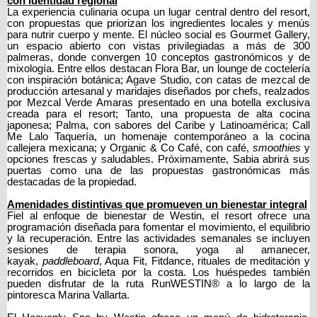
con identidad regional
La experiencia culinaria ocupa un lugar central dentro del resort,
con propuestas que priorizan los ingredientes locales y menús
para nutrir cuerpo y mente. El núcleo social es Gourmet Gallery,
un espacio abierto con vistas privilegiadas a más de 300
palmeras, donde convergen 10 conceptos gastronómicos y de
mixología. Entre ellos destacan Flora Bar, un lounge de coctelería
con inspiración botánica; Agave Studio, con catas de mezcal de
producción artesanal y maridajes diseñados por chefs, realzados
por Mezcal Verde Amaras presentado en una botella exclusiva
creada para el resort; Tanto, una propuesta de alta cocina
japonesa; Palma, con sabores del Caribe y Latinoamérica; Call
Me Lalo Taquería, un homenaje contemporáneo a la cocina
callejera mexicana; y Organic & Co Café, con café,
smoothies
y
opciones frescas y saludables. Próximamente, Sabia abrirá sus
puertas como una de las propuestas gastronómicas más
destacadas de la propiedad.
Amenidades distintivas que promueven un bienestar integral
Fiel al enfoque de bienestar de Westin, el resort ofrece una
programación diseñada para fomentar el movimiento, el equilibrio
y la recuperación. Entre las actividades semanales se incluyen
sesiones de terapia sonora, yoga al amanecer,
kayak,
paddleboard
, Aqua Fit, Fitdance, rituales de meditación y
recorridos en bicicleta por la costa. Los huéspedes también
pueden disfrutar de la ruta RunWESTIN® a lo largo de la
pintoresca Marina Vallarta.