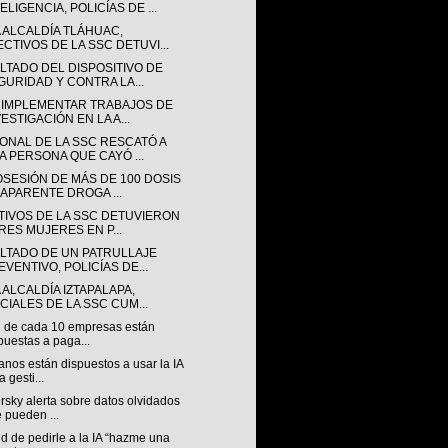
ELIGENCIA, POLICÍAS DE ...
A ALCALDÍA TLÁHUAC,
ECTIVOS DE LA SSC DETUVI...
LTADO DEL DISPOSITIVO DE
GURIDAD Y CONTRA LA...
 IMPLEMENTAR TRABAJOS DE
ESTIGACIÓN EN LA A...
ONAL DE LA SSC RESCATÓ A
A PERSONA QUE CAYÓ ...
OSESIÓN DE MÁS DE 100 DOSIS
 APARENTE DROGA ...
TIVOS DE LA SSC DETUVIERON
TRES MUJERES EN P...
LTADO DE UN PATRULLAJE
EVENTIVO, POLICÍAS DE...
 ALCALDÍA IZTAPALAPA,
ICIALES DE LA SSC CUM...
7 de cada 10 empresas están
puestas a paga...
nos están dispuestos a usar la IA
a gesti...
sky alerta sobre datos olvidados
 pueden ...
nd de pedirle a la IA “hazme una