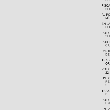
OR
FISC
SE
AL P
MÉX
EN L
EF
POLI
SE
POR 
CI
PARTI
DE
TRAS
ÓR
POLI
22
UN J
RE
S...
TRAS
DE
POLI
UN
EN L