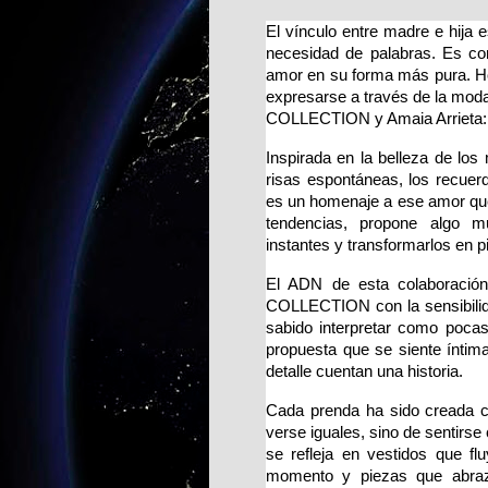
El vínculo entre madre e hija e
necesidad de palabras. Es com
amor en su forma más pura. Ho
expresarse a través de la moda
COLLECTION y Amaia Arrieta: 
Inspirada en la belleza de lo
risas espontáneas, los recuer
es un homenaje a ese amor que
tendencias, propone algo m
instantes y transformarlos en p
El ADN de esta colaboración
COLLECTION con la sensibilida
sabido interpretar como pocas 
propuesta que se siente íntima
detalle cuentan una historia.
Cada prenda ha sido creada c
verse iguales, sino de sentirse
se refleja en vestidos que f
momento y piezas que abraz