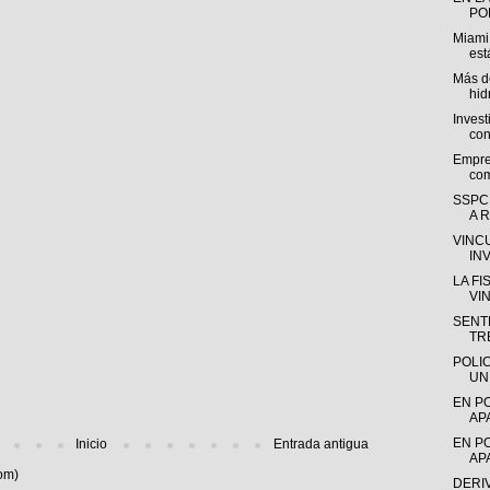
POL
Miami
est
Más de
hid
Invest
con
Empre
com
SSPC
A R
VINC
IN
LA F
VI
SENTE
TR
POLI
UN
EN P
AP
EN P
Inicio
Entrada antigua
AP
om)
DERI