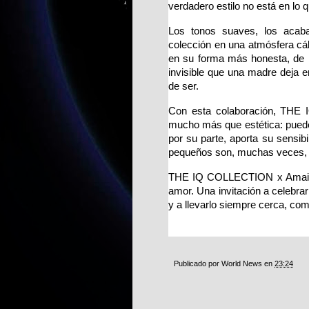
verdadero estilo no está en lo 
Los tonos suaves, los acabad
colección en una atmósfera cál
en su forma más honesta, de l
invisible que una madre deja en
de ser.
Con esta colaboración, THE
mucho más que estética: puede 
por su parte, aporta su sensibi
pequeños son, muchas veces, 
THE IQ COLLECTION x Amaia Ar
amor. Una invitación a celebra
y a llevarlo siempre cerca, co
Publicado por
World News
en
23:24