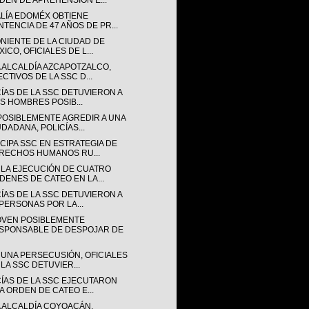
DEN DE APREHENSIÓN E...
ALÍA EDOMÉX OBTIENE
NTENCIA DE 47 AÑOS DE PR...
ONIENTE DE LA CIUDAD DE
ICO, OFICIALES DE L...
A ALCALDÍA AZCAPOTZALCO,
ECTIVOS DE LA SSC D...
CÍAS DE LA SSC DETUVIERON A
IS HOMBRES POSIB...
POSIBLEMENTE AGREDIR A UNA
UDADANA, POLICÍAS...
CIPA SSC EN ESTRATEGIA DE
RECHOS HUMANOS RU...
 LA EJECUCIÓN DE CUATRO
DENES DE CATEO EN LA...
CÍAS DE LA SSC DETUVIERON A
 PERSONAS POR LA...
OVEN POSIBLEMENTE
SPONSABLE DE DESPOJAR DE
 UNA PERSECUSIÓN, OFICIALES
 LA SSC DETUVIER...
CÍAS DE LA SSC EJECUTARON
A ORDEN DE CATEO E...
A ALCALDÍA COYOACÁN,