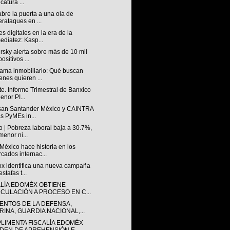
catura ...
abre la puerta a una ola de
erataques en ...
s digitales en la era de la
ediatez: Kasp...
sky alerta sobre más de 10 mil
ositivos ...
ama inmobiliario: Qué buscan
enes quieren ...
e. Informe Trimestral de Banxico
enor PI...
san Santander México y CAINTRA
as PyMEs in...
 | Pobreza laboral baja a 30.7%,
menor ni...
éxico hace historia en los
cados internac...
lox identifica una nueva campaña
stafas t...
ALÍA EDOMÉX OBTIENE
NCULACIÓN A PROCESO EN C...
ENTOS DE LA DEFENSA,
RINA, GUARDIA NACIONAL,...
LIMENTA FISCALÍA EDOMÉX