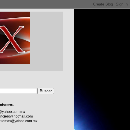
informes.
c@yahoo.com.mx
nciero@hotmail.com
sistemas@yahoo.com.mx