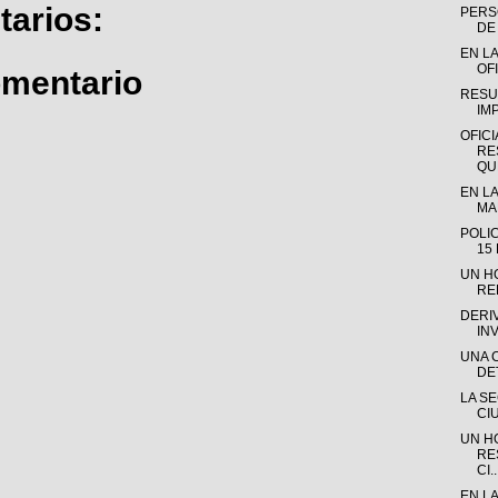
arios:
PERSO
DE 
EN LA
OFI
omentario
RESU
IM
OFICI
RE
QUE
EN LA
MAD
POLI
15
UN H
RE
DERI
IN
UNA 
DE
LA S
CI
UN H
RE
CI..
EN L