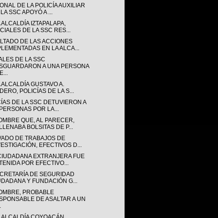
NAL DE LA POLICÍA AUXILIAR
LA SSC APOYÓ A ...
 ALCALDÍA IZTAPALAPA,
CIALES DE LA SSC RES...
LTADO DE LAS ACCIONES
PLEMENTADAS EN LA ALCA...
ALES DE LA SSC
SGUARDARON A UNA PERSONA
...
 ALCALDÍA GUSTAVO A.
ERO, POLICÍAS DE LA S...
CÍAS DE LA SSC DETUVIERON A
 PERSONAS POR LA...
OMBRE QUE, AL PARECER,
LLENABA BOLSITAS DE P...
VADO DE TRABAJOS DE
VESTIGACIÓN, EFECTIVOS D...
CIUDADANA EXTRANJERA FUE
TENIDA POR EFECTIVO...
ECRETARÍA DE SEGURIDAD
UDADANA Y FUNDACIÓN G...
OMBRE, PROBABLE
SPONSABLE DE ASALTAR A UN
.
A ALCALDÍA COYOACÁN,