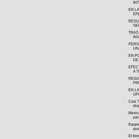
INT
EN L
EF
RESU
SE
TRAS
INV
PERS
UN
EN P
DE
EFEC
A 
RESU
PR
EN LA
OF
Casi 
dis
Mexica
par
Kasper
que
El tre