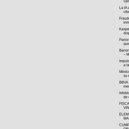
cari
La IA 
cib
Fraude
inm
Kasper
disp
Panor
qui
Banort
– M
Impul
a l
México
su 
BBVA M
mer
Infob
de e
FISC
VI
ELEM
MA
CUMP