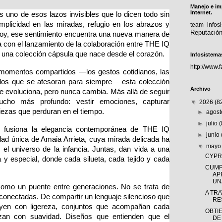
Manejo e im
Internet.
s uno de esos lazos invisibles que lo dicen todo sin 
plicidad en las miradas, refugio en los abrazos y 
team_info
Reputació
y, ese sentimiento encuentra una nueva manera de 
 con el lanzamiento de la colaboración entre THE IQ 
una colección cápsula que nace desde el corazón.
Infosistema
http://www.
s momentos compartidos —los gestos cotidianos, las 
dos que se atesoran para siempre— esta colección 
Archivo
 evoluciona, pero nunca cambia. Más allá de seguir 
ucho más profundo: vestir emociones, capturar 
▼
2026
(8
iezas que perduran en el tiempo.
►
agos
►
julio
 fusiona la elegancia contemporánea de THE IQ 
►
junio
d única de Amaia Arrieta, cuya mirada delicada ha 
▼
may
el universo de la infancia. Juntas, dan vida a una 
CYPRÈ
 y especial, donde cada silueta, cada tejido y cada 
CUMP
AP
UNA
omo un puente entre generaciones. No se trata de 
A TR
 conectadas. De compartir un lenguaje silencioso que 
RE
luyen con ligereza, conjuntos que acompañan cada 
OBTI
an con suavidad. Diseños que entienden que el 
DE