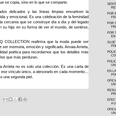
que se copia, sino en lo que se comparte.
SENTE
RE
os delicados y las líneas limpias envuelven la 
POR 
ida y emocional. Es una celebración de la feminidad 
FI
a cercanía que se construye día a día y del legado 
POR 
FIN
 su hija: en su forma de ver el mundo, de sentirse, 
POR 
EN 
 IQ COLLECTION reafirma que la moda puede ser 
SUJE
PO
ser memoria, emoción y significado. Amaia Arrieta, 
lidad poética para recordarnos que los detalles más 
POLIC
CO
los que más perduran.
POLI
UN
rieta no es solo una colección. Es una carta de 
EN LA
r ese vínculo único, a atesorarlo en cada momento… 
PO
mo una segunda piel.
OFIC
UN
RESU
PR
EFEC
A 
OFIC
UN