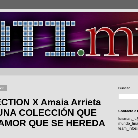
026
Buscar
CTION X Amaia Arrieta
UNA COLECCIÓN QUE
Contacto e 
luismart_i
 AMOR QUE SE HEREDA
mundo_fina
team_info