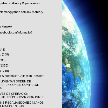
pulso de Marca y Reputación en
Marca y
sistemas@yahoo.com.mx
n
s Network
facebook.com/informativ0
248)
to
(158)
(898)
(1376)
o
(1210)
S presenta: “Collection Prestige”
LIMENTAN ORDEN DE
REHENSIÓN EN CONTRA DE
...
AVÉS DE OPERACIÓN
STITUCIÓN SUMAN 2,082 INMU...
ENE FISCALÍA EDOMÉX 43 AÑOS
 PRISIÓN EN CONT...