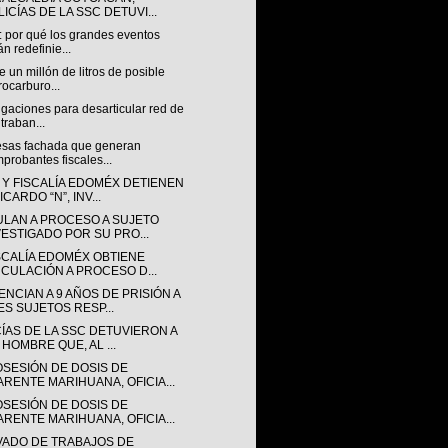
ICÍAS DE LA SSC DETUVI...
: por qué los grandes eventos
án redefinie...
 un millón de litros de posible
rocarburo...
igaciones para desarticular red de
traban...
sas fachada que generan
probantes fiscales...
 Y FISCALÍA EDOMÉX DETIENEN
ICARDO “N”, INV...
ULAN A PROCESO A SUJETO
VESTIGADO POR SU PRO...
ISCALÍA EDOMÉX OBTIENE
NCULACIÓN A PROCESO D...
NCIAN A 9 AÑOS DE PRISIÓN A
ES SUJETOS RESP...
CÍAS DE LA SSC DETUVIERON A
 HOMBRE QUE, AL ...
OSESIÓN DE DOSIS DE
ARENTE MARIHUANA, OFICIA...
OSESIÓN DE DOSIS DE
ARENTE MARIHUANA, OFICIA...
VADO DE TRABAJOS DE