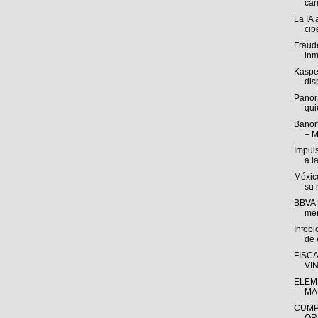
cari
La IA 
cib
Fraude
inm
Kasper
disp
Panor
qui
Banort
– M
Impul
a l
México
su 
BBVA M
mer
Infob
de e
FISC
VI
ELEM
MA
CUMP