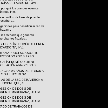
ICÍAS DE LA SSC DETUVI...
: por qué los grandes eventos
án redefinie...
 un millón de litros de posible
rocarburo...
igaciones para desarticular red de
traban...
sas fachada que generan
probantes fiscales...
 Y FISCALÍA EDOMÉX DETIENEN
ICARDO “N”, INV...
ULAN A PROCESO A SUJETO
VESTIGADO POR SU PRO...
ISCALÍA EDOMÉX OBTIENE
NCULACIÓN A PROCESO D...
NCIAN A 9 AÑOS DE PRISIÓN A
ES SUJETOS RESP...
CÍAS DE LA SSC DETUVIERON A
 HOMBRE QUE, AL ...
OSESIÓN DE DOSIS DE
ARENTE MARIHUANA, OFICIA...
OSESIÓN DE DOSIS DE
ARENTE MARIHUANA, OFICIA...
VADO DE TRABAJOS DE