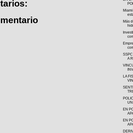
arios:
POL
Miami
est
omentario
Más de
hid
Invest
con
Empre
com
SSPC
A R
VINC
IN
LA F
VI
SENTE
TR
POLI
UN
EN P
AP
EN P
AP
DERI