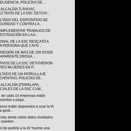
ELIGENCIA, POLICÍAS DE ...
A ALCALDÍA TLÁHUAC,
ECTIVOS DE LA SSC DETUVI...
LTADO DEL DISPOSITIVO DE
GURIDAD Y CONTRA LA...
 IMPLEMENTAR TRABAJOS DE
ESTIGACIÓN EN LA A...
ONAL DE LA SSC RESCATÓ A
A PERSONA QUE CAYÓ ...
OSESIÓN DE MÁS DE 100 DOSIS
 APARENTE DROGA ...
TIVOS DE LA SSC DETUVIERON
TRES MUJERES EN P...
LTADO DE UN PATRULLAJE
EVENTIVO, POLICÍAS DE...
 ALCALDÍA IZTAPALAPA,
ICIALES DE LA SSC CUM...
7 de cada 10 empresas están
puestas a paga...
nos están dispuestos a usar la IA
a gesti...
sky alerta sobre datos olvidados
 pueden ...
nd de pedirle a la IA “hazme una