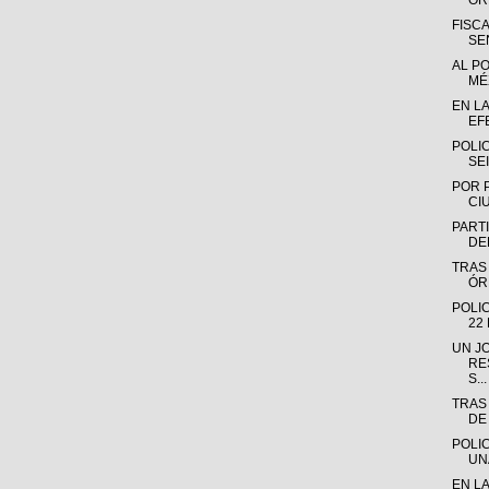
OR
FISC
SE
AL P
MÉX
EN L
EF
POLI
SE
POR 
CI
PARTI
DE
TRAS
ÓR
POLI
22
UN J
RE
S...
TRAS
DE
POLI
UN
EN L