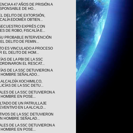
NCIA A 47 AÑOS DE PRISIÓN A
SPONSABLE DE HO...
EL DELITO DE EXTORSIÓN,
SCALÍA EDOMÉX OBTIEN...
SECUESTRO EXPRÉS CON
ES DE ROBO, FISCALÍA E...
SU PROBABLE INTERVENCIÓN
EL DELITO DE FEMIN...
TO ES VINCULADO A PROCESO
R EL DELITO DE HOM...
ÍAS DE LA PBI DE LA SSC
ORDINARON EL RESCAT...
CÍAS DE LA SSC DETUVIERON A
 HOMBRE SEÑALADO...
 ALCALDÍA XOCHIMILCO,
LICÍAS DE LA SSC DETU...
IALES DE LA SSC DETUVIERON A
 HOMBRE EN POSE...
LTADO DE UN PATRULLAJE
EVENTIVO EN LA ALCALD...
TIVOS DE LA SSC DETUVIERON
UN HOMBRE SEÑALAD...
IALES DE LA SSC DETUVIERON A
 HOMBRE EN POSE...