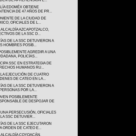
DEN DE APREHENSIÓN E...
ALÍA EDOMÉX OBTIENE
NTENCIA DE 47 AÑOS DE PR...
ONIENTE DE LA CIUDAD DE
ICO, OFICIALES DE L...
A ALCALDÍA AZCAPOTZALCO,
ECTIVOS DE LA SSC D...
CÍAS DE LA SSC DETUVIERON A
IS HOMBRES POSIB...
POSIBLEMENTE AGREDIR A UNA
UDADANA, POLICÍAS...
CIPA SSC EN ESTRATEGIA DE
RECHOS HUMANOS RU...
 LA EJECUCIÓN DE CUATRO
DENES DE CATEO EN LA...
CÍAS DE LA SSC DETUVIERON A
 PERSONAS POR LA...
OVEN POSIBLEMENTE
SPONSABLE DE DESPOJAR DE
 UNA PERSECUSIÓN, OFICIALES
 LA SSC DETUVIER...
CÍAS DE LA SSC EJECUTARON
A ORDEN DE CATEO E...
A ALCALDÍA COYOACÁN,