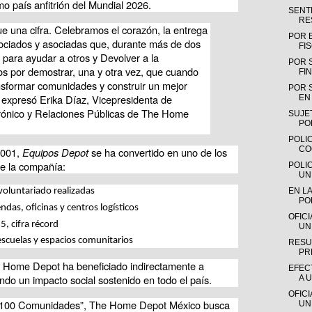
 país anfitrión del Mundial 2026.
SENTE
RE
una cifra. Celebramos el corazón, la entrega 
POR 
ociados y asociadas que, durante más de dos 
FI
ara ayudar a otros y Devolver a la 
POR 
s por demostrar, una y otra vez, que cuando 
FIN
sformar comunidades y construir un mejor 
POR 
 expresó Erika Díaz, Vicepresidenta de 
EN 
ónico y Relaciones Públicas de The Home 
SUJE
PO
POLIC
CO
001, 
Equipos Depot
 se ha convertido en uno de los 
e la compañía:
POLI
UN
EN LA
oluntariado realizadas
PO
ndas, oficinas y centros logísticos
OFIC
, cifra récord
UN
escuelas y espacios comunitarios
RESU
PR
e Home Depot ha beneficiado indirectamente a 
EFEC
ndo un impacto social sostenido en todo el país.
A 
OFIC
s, 100 Comunidades”, The Home Depot México busca 
UN