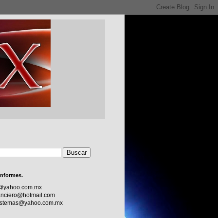
informes.
c@yahoo.com.mx
nciero@hotmail.com
sistemas@yahoo.com.mx