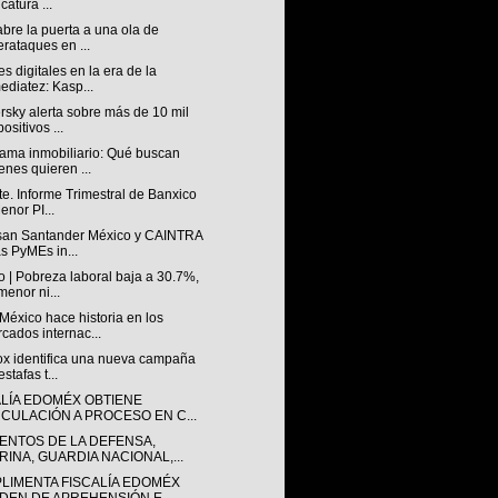
catura ...
abre la puerta a una ola de
erataques en ...
s digitales en la era de la
ediatez: Kasp...
sky alerta sobre más de 10 mil
ositivos ...
ama inmobiliario: Qué buscan
enes quieren ...
e. Informe Trimestral de Banxico
enor PI...
san Santander México y CAINTRA
as PyMEs in...
 | Pobreza laboral baja a 30.7%,
menor ni...
éxico hace historia en los
cados internac...
lox identifica una nueva campaña
stafas t...
ALÍA EDOMÉX OBTIENE
NCULACIÓN A PROCESO EN C...
ENTOS DE LA DEFENSA,
RINA, GUARDIA NACIONAL,...
LIMENTA FISCALÍA EDOMÉX