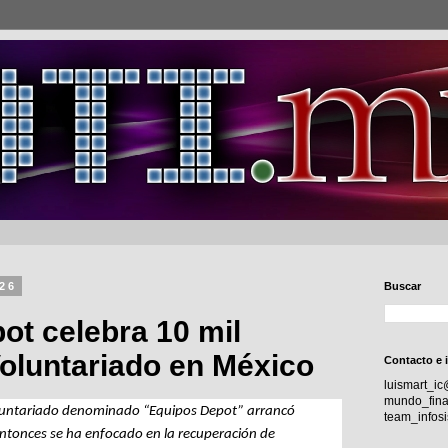
026
Buscar
t celebra 10 mil
oluntariado en México
Contacto e 
luismart_i
mundo_fina
luntariado denominado “Equipos Depot” arrancó 
team_info
ntonces se ha enfocado en la recuperación de 