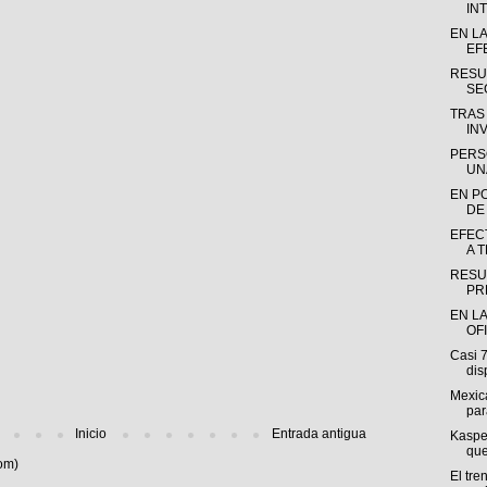
INT
EN L
EF
RESU
SE
TRAS
INV
PERS
UN
EN P
DE
EFEC
A 
RESU
PR
EN LA
OF
Casi 
dis
Mexica
par
Inicio
Entrada antigua
Kasper
que
om)
El tre