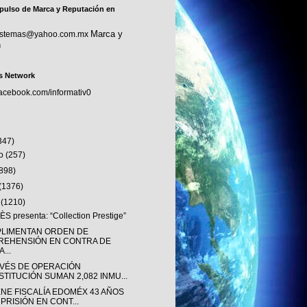
pulso de Marca y Reputación en
Marca y
sistemas@yahoo.com.mx
n
s Network
facebook.com/informativ0
347)
to
(257)
(898)
(1376)
o
(1210)
S presenta: “Collection Prestige”
LIMENTAN ORDEN DE
REHENSIÓN EN CONTRA DE
...
AVÉS DE OPERACIÓN
STITUCIÓN SUMAN 2,082 INMU...
ENE FISCALÍA EDOMÉX 43 AÑOS
 PRISIÓN EN CONT...