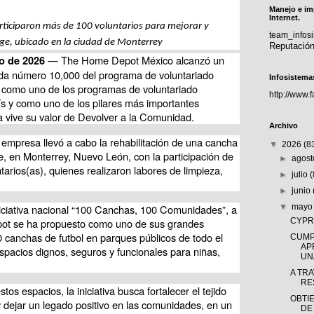
Manejo e im
Internet.
rticiparon más de 100 voluntarios para mejorar y 
team_info
rge, ubicado en la ciudad de Monterrey
Reputació
 — The Home Depot México alcanzó un 
o de 2026
rnada número 10,000 del programa de voluntariado 
Infosistema
como uno de los programas de voluntariado 
http://www.
s y como uno de los pilares más importantes 
a vive su valor de Devolver a la Comunidad.
Archivo
empresa llevó a cabo la rehabilitación de una cancha 
▼
2026
(8
e, en Monterrey, Nuevo León, con la participación de 
►
agos
rios(as), quienes realizaron labores de limpieza, 
►
julio
►
junio
▼
may
niciativa nacional “100 Canchas, 100 Comunidades”, a 
CYPRÈ
ot se ha propuesto como uno de sus grandes 
0 canchas de futbol en parques públicos de todo el 
CUMP
AP
spacios dignos, seguros y funcionales para niñas, 
UNA
A TR
RE
tos espacios, la iniciativa busca fortalecer el tejido 
OBTI
y dejar un legado positivo en las comunidades, en un 
DE