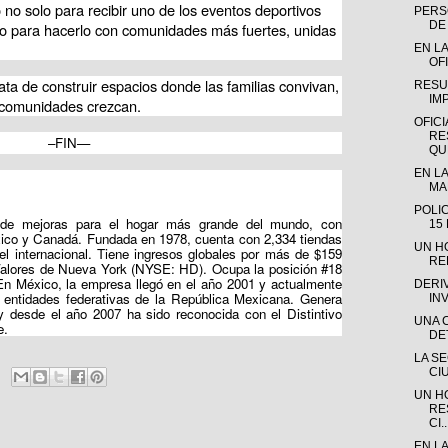
to no solo para recibir uno de los eventos deportivos 
PERSO
DE 
o para hacerlo con comunidades más fuertes, unidas 
EN LA
OFI
ata de construir espacios donde las familias convivan, 
RESU
IM
s comunidades crezcan.
OFICI
RE
–FIN—
QUE
EN LA
MAD
POLI
e mejoras para el hogar más grande del mundo, con 
15
ico y Canadá. Fundada en 1978, cuenta con 2,334 tiendas 
UN H
l internacional. Tiene ingresos globales por más de $159 
RE
Valores de Nueva York (NYSE: HD). Ocupa la posición #18 
En México, la empresa llegó en el año 2001 y actualmente 
DERI
 entidades federativas de la República Mexicana. Genera 
IN
 desde el año 2007 ha sido reconocida con el Distintivo 
UNA 
e.
DE
LA S
CI
UN H
RE
CI..
EN L