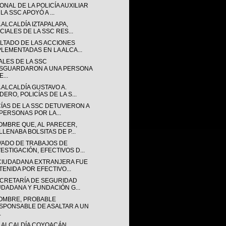
NAL DE LA POLICÍA AUXILIAR
LA SSC APOYÓ A ...
 ALCALDÍA IZTAPALAPA,
CIALES DE LA SSC RES...
LTADO DE LAS ACCIONES
PLEMENTADAS EN LA ALCA...
ALES DE LA SSC
SGUARDARON A UNA PERSONA
...
 ALCALDÍA GUSTAVO A.
ERO, POLICÍAS DE LA S...
CÍAS DE LA SSC DETUVIERON A
 PERSONAS POR LA...
OMBRE QUE, AL PARECER,
LLENABA BOLSITAS DE P...
VADO DE TRABAJOS DE
VESTIGACIÓN, EFECTIVOS D...
CIUDADANA EXTRANJERA FUE
TENIDA POR EFECTIVO...
ECRETARÍA DE SEGURIDAD
UDADANA Y FUNDACIÓN G...
OMBRE, PROBABLE
SPONSABLE DE ASALTAR A UN
.
A ALCALDÍA COYOACÁN,