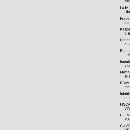
cari
La IA 
cib
Fraude
inm
Kasper
disp
Panor
qui
Banort
– M
Impul
a l
México
su 
BBVA M
mer
Infob
de e
FISC
VI
ELEM
MA
CUMP