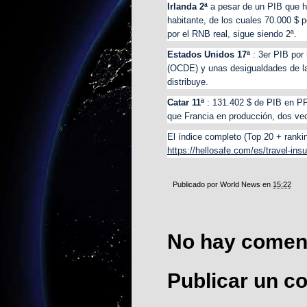
Irlanda 2ª
a pesar de un PIB que h
habitante, de los cuales 70.000 $ p
por el RNB real, sigue siendo 2ª.
Estados Unidos 17ª
: 3er PIB por 
(OCDE) y unas desigualdades de l
distribuye.
Catar 11ª
: 131.402 $ de PIB en PP
que Francia en producción, dos vec
El índice completo (Top 20 + ranki
https://hellosafe.com/es/travel-insu
Publicado por
World News
en
15:22
No hay coment
Publicar un c