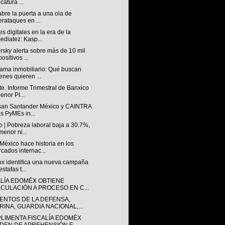
catura ...
abre la puerta a una ola de
erataques en ...
s digitales en la era de la
ediatez: Kasp...
sky alerta sobre más de 10 mil
ositivos ...
ama inmobiliario: Qué buscan
enes quieren ...
e. Informe Trimestral de Banxico
enor PI...
san Santander México y CAINTRA
as PyMEs in...
 | Pobreza laboral baja a 30.7%,
menor ni...
éxico hace historia en los
cados internac...
lox identifica una nueva campaña
stafas t...
ALÍA EDOMÉX OBTIENE
NCULACIÓN A PROCESO EN C...
ENTOS DE LA DEFENSA,
RINA, GUARDIA NACIONAL,...
LIMENTA FISCALÍA EDOMÉX