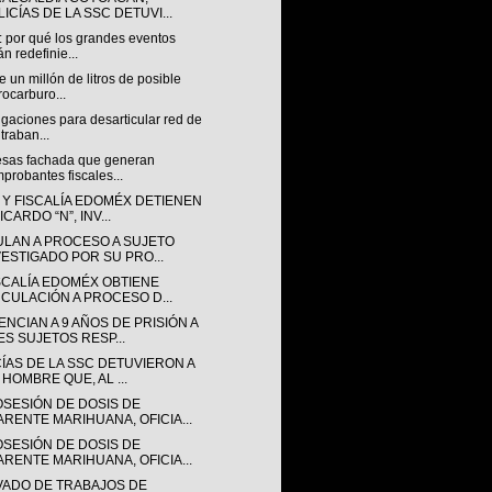
ICÍAS DE LA SSC DETUVI...
: por qué los grandes eventos
án redefinie...
 un millón de litros de posible
rocarburo...
igaciones para desarticular red de
traban...
sas fachada que generan
probantes fiscales...
 Y FISCALÍA EDOMÉX DETIENEN
ICARDO “N”, INV...
ULAN A PROCESO A SUJETO
VESTIGADO POR SU PRO...
ISCALÍA EDOMÉX OBTIENE
NCULACIÓN A PROCESO D...
NCIAN A 9 AÑOS DE PRISIÓN A
ES SUJETOS RESP...
CÍAS DE LA SSC DETUVIERON A
 HOMBRE QUE, AL ...
OSESIÓN DE DOSIS DE
ARENTE MARIHUANA, OFICIA...
OSESIÓN DE DOSIS DE
ARENTE MARIHUANA, OFICIA...
VADO DE TRABAJOS DE