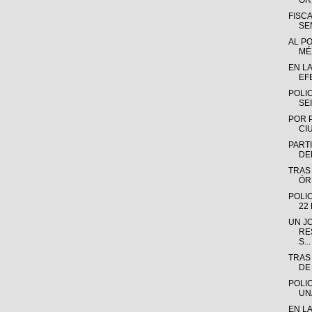
OR
FISC
SE
AL P
MÉX
EN L
EF
POLI
SE
POR 
CI
PARTI
DE
TRAS
ÓR
POLI
22
UN J
RE
S...
TRAS
DE
POLI
UN
EN L