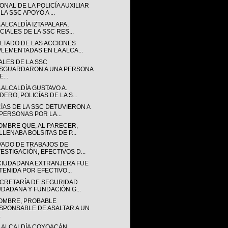
NAL DE LA POLICÍA AUXILIAR
LA SSC APOYÓ A ...
 ALCALDÍA IZTAPALAPA,
CIALES DE LA SSC RES...
LTADO DE LAS ACCIONES
PLEMENTADAS EN LA ALCA...
ALES DE LA SSC
SGUARDARON A UNA PERSONA
...
 ALCALDÍA GUSTAVO A.
ERO, POLICÍAS DE LA S...
CÍAS DE LA SSC DETUVIERON A
 PERSONAS POR LA...
OMBRE QUE, AL PARECER,
LLENABA BOLSITAS DE P...
VADO DE TRABAJOS DE
VESTIGACIÓN, EFECTIVOS D...
CIUDADANA EXTRANJERA FUE
TENIDA POR EFECTIVO...
ECRETARÍA DE SEGURIDAD
UDADANA Y FUNDACIÓN G...
OMBRE, PROBABLE
SPONSABLE DE ASALTAR A UN
.
A ALCALDÍA COYOACÁN,