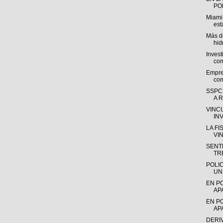
POL
Miami
est
Más de
hid
Invest
con
Empre
com
SSPC
A R
VINC
IN
LA F
VI
SENTE
TR
POLI
UN
EN P
AP
EN P
AP
DERI