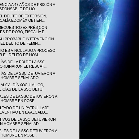
NCIA A 47 AÑOS DE PRISIÓN A
SPONSABLE DE HO...
EL DELITO DE EXTORSIÓN,
SCALÍA EDOMÉX OBTIEN...
SECUESTRO EXPRÉS CON
ES DE ROBO, FISCALÍA E...
SU PROBABLE INTERVENCIÓN
EL DELITO DE FEMIN...
TO ES VINCULADO A PROCESO
R EL DELITO DE HOM...
ÍAS DE LA PBI DE LA SSC
ORDINARON EL RESCAT...
CÍAS DE LA SSC DETUVIERON A
 HOMBRE SEÑALADO...
 ALCALDÍA XOCHIMILCO,
LICÍAS DE LA SSC DETU...
IALES DE LA SSC DETUVIERON A
 HOMBRE EN POSE...
LTADO DE UN PATRULLAJE
EVENTIVO EN LA ALCALD...
TIVOS DE LA SSC DETUVIERON
UN HOMBRE SEÑALAD...
IALES DE LA SSC DETUVIERON A
 HOMBRE EN POSE...