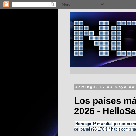
domingo, 17 de mayo de
Los países má
2026 - HelloSa
Noruega 1ª mundial por primera
del panel (98.170 $ / hab.) combin