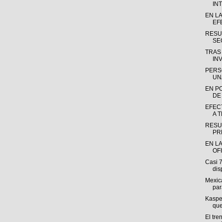
INT
EN L
EF
RESU
SE
TRAS
INV
PERS
UN
EN P
DE
EFEC
A 
RESU
PR
EN LA
OF
Casi 
dis
Mexica
par
Kasper
que
El tre