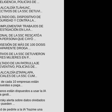
ELIGENCIA, POLICÍAS DE ...
A ALCALDÍA TLÁHUAC,
ECTIVOS DE LA SSC DETUVI...
LTADO DEL DISPOSITIVO DE
GURIDAD Y CONTRA LA...
 IMPLEMENTAR TRABAJOS DE
ESTIGACIÓN EN LA A...
ONAL DE LA SSC RESCATÓ A
A PERSONA QUE CAYÓ ...
OSESIÓN DE MÁS DE 100 DOSIS
 APARENTE DROGA ...
TIVOS DE LA SSC DETUVIERON
TRES MUJERES EN P...
LTADO DE UN PATRULLAJE
EVENTIVO, POLICÍAS DE...
 ALCALDÍA IZTAPALAPA,
ICIALES DE LA SSC CUM...
7 de cada 10 empresas están
puestas a paga...
nos están dispuestos a usar la IA
a gesti...
sky alerta sobre datos olvidados
 pueden ...
nd de pedirle a la IA “hazme una