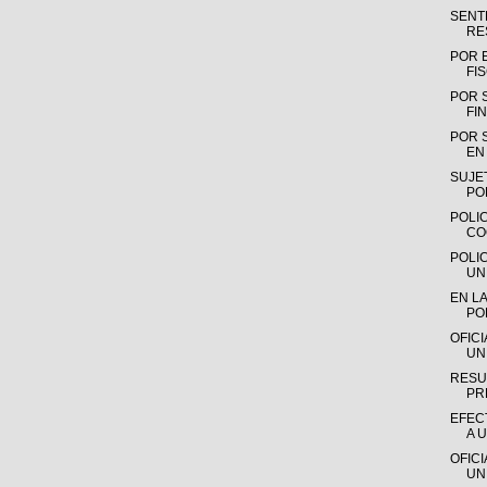
SENTE
RE
POR 
FI
POR 
FIN
POR 
EN 
SUJE
PO
POLIC
CO
POLI
UN
EN LA
PO
OFIC
UN
RESU
PR
EFEC
A 
OFIC
UN