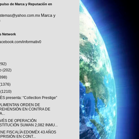
pulso de Marca y Reputación en
Marca y
sistemas@yahoo.com.mx
n
s Network
facebook.com/informativ0
292)
to
(202)
(898)
(1376)
o
(1210)
S presenta: “Collection Prestige”
LIMENTAN ORDEN DE
REHENSIÓN EN CONTRA DE
...
AVÉS DE OPERACIÓN
STITUCIÓN SUMAN 2,082 INMU...
ENE FISCALÍA EDOMÉX 43 AÑOS
 PRISIÓN EN CONT...