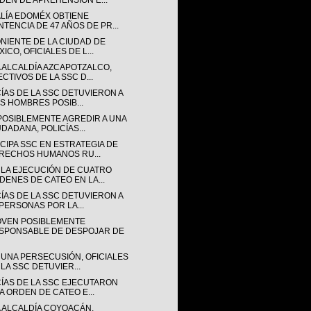
DEN DE APREHENSIÓN E...
ALÍA EDOMÉX OBTIENE
NTENCIA DE 47 AÑOS DE PR...
ONIENTE DE LA CIUDAD DE
ICO, OFICIALES DE L...
A ALCALDÍA AZCAPOTZALCO,
ECTIVOS DE LA SSC D...
CÍAS DE LA SSC DETUVIERON A
IS HOMBRES POSIB...
POSIBLEMENTE AGREDIR A UNA
UDADANA, POLICÍAS...
CIPA SSC EN ESTRATEGIA DE
RECHOS HUMANOS RU...
 LA EJECUCIÓN DE CUATRO
DENES DE CATEO EN LA...
CÍAS DE LA SSC DETUVIERON A
 PERSONAS POR LA...
OVEN POSIBLEMENTE
SPONSABLE DE DESPOJAR DE
 UNA PERSECUSIÓN, OFICIALES
 LA SSC DETUVIER...
CÍAS DE LA SSC EJECUTARON
A ORDEN DE CATEO E...
A ALCALDÍA COYOACÁN,