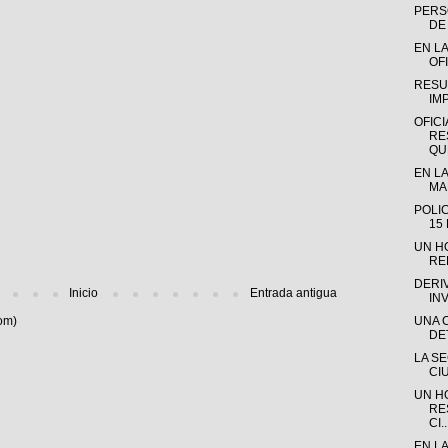
PERSO
DE 
EN LA
OFI
RESU
IM
OFICI
RE
QUE
EN LA
MAD
POLI
15
UN H
RE
DERI
Inicio
Entrada antigua
IN
om)
UNA 
DE
LA S
CI
UN H
RE
CI..
EN L