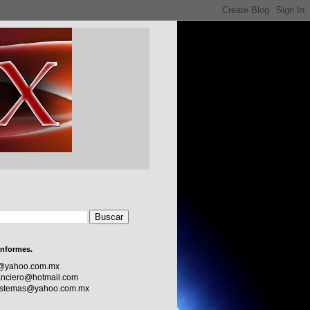
informes.
c@yahoo.com.mx
nciero@hotmail.com
sistemas@yahoo.com.mx