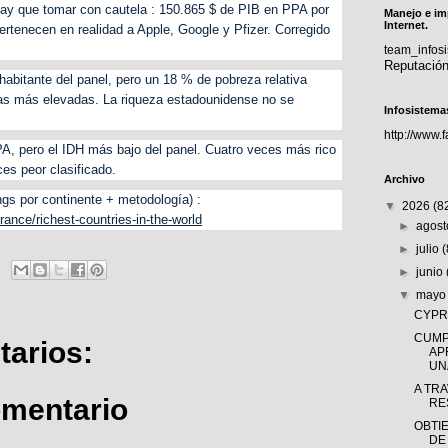
ay que tomar con cautela : 150.865 $ de PIB en PPA por
Manejo e im
Internet.
ertenecen en realidad a Apple, Google y Pfizer. Corregido
team_info
Reputació
habitante del panel, pero un 18 % de pobreza relativa
as más elevadas. La riqueza estadounidense no se
Infosistema
http://www.
A, pero el IDH más bajo del panel. Cuatro veces más rico
es peor clasificado.
Archivo
ngs por continente + metodología) :
▼
2026
(8
rance/richest-countries-in-the-world
►
agos
►
julio
►
junio
▼
may
CYPRÈ
CUMP
arios:
AP
UNA
A TR
omentario
RE
OBTI
DE