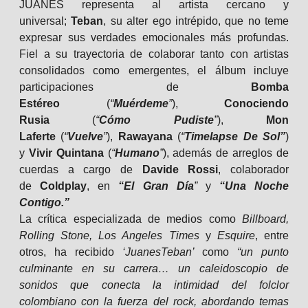
JUANES representa al artista cercano y
universal;
Teban
, su alter ego intrépido, que no teme
expresar sus verdades emocionales más profundas.
Fiel a su trayectoria de colaborar tanto con artistas
consolidados como emergentes, el álbum incluye
participaciones de
Bomba
Estéreo
(
“
Muérdeme
”
),
Conociendo
Rusia
(
“
Cómo Pudiste
”
),
Mon
Laferte
(
“
Vuelve
”
),
Rawayana
(
“
Timelapse De Sol”
)
y
Vivir Quintana
(
“
Humano
”
), además de arreglos de
cuerdas a cargo de
Davide Rossi
, colaborador
de
Coldplay
, en
“El Gran Día
”
y
“Una
Noche
Contigo.”
La crítica especializada de medios como
Billboard,
Rolling Stone, Los Angeles Times
y
Esquire
, entre
otros, ha recibido
‘JuanesTeban’
como
“un punto
culminante en su carrera… un caleidoscopio de
sonidos que conecta la intimidad del folclor
colombiano con la fuerza del rock, abordando temas