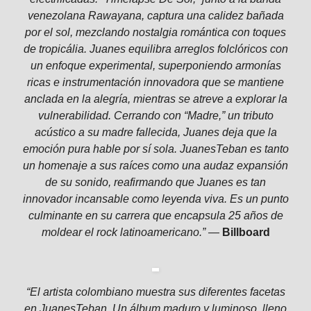
venezolana Rawayana, captura una calidez bañada
por el sol, mezclando nostalgia romántica con toques
de tropicália. Juanes equilibra arreglos folclóricos con
un enfoque experimental, superponiendo armonías
ricas e instrumentación innovadora que se mantiene
anclada en la alegría, mientras se atreve a explorar la
vulnerabilidad. Cerrando con “Madre,” un tributo
acústico a su madre fallecida, Juanes deja que la
emoción pura hable por sí sola. JuanesTeban es tanto
un homenaje a sus raíces como una audaz expansión
de su sonido, reafirmando que Juanes es tan
innovador incansable como leyenda viva. Es un punto
culminante en su carrera que encapsula 25 años de
moldear el rock latinoamericano.” —
Billboard
“El artista colombiano muestra sus diferentes facetas
en JuanesTeban. Un álbum maduro y luminoso, lleno