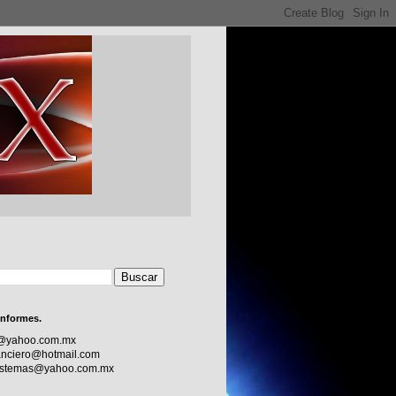
informes.
c@yahoo.com.mx
nciero@hotmail.com
sistemas@yahoo.com.mx