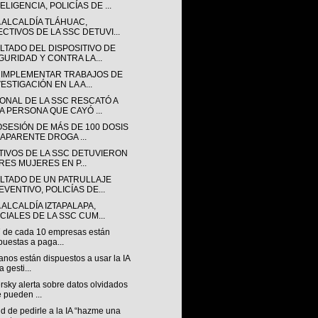
ELIGENCIA, POLICÍAS DE ...
A ALCALDÍA TLÁHUAC,
ECTIVOS DE LA SSC DETUVI...
LTADO DEL DISPOSITIVO DE
GURIDAD Y CONTRA LA...
 IMPLEMENTAR TRABAJOS DE
ESTIGACIÓN EN LA A...
ONAL DE LA SSC RESCATÓ A
A PERSONA QUE CAYÓ ...
OSESIÓN DE MÁS DE 100 DOSIS
 APARENTE DROGA ...
TIVOS DE LA SSC DETUVIERON
TRES MUJERES EN P...
LTADO DE UN PATRULLAJE
EVENTIVO, POLICÍAS DE...
 ALCALDÍA IZTAPALAPA,
ICIALES DE LA SSC CUM...
7 de cada 10 empresas están
puestas a paga...
nos están dispuestos a usar la IA
a gesti...
sky alerta sobre datos olvidados
 pueden ...
nd de pedirle a la IA “hazme una