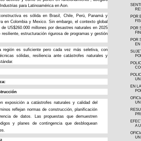
SENTE
Industrias para Latinoamérica en Aon.
RE
constructiva es sólida en Brasil, Chile, Perú, Panamá y
POR 
FI
va en Colombia y Mexico. Sin embargo, el contexto global
de US$260.000 millones por desastres naturales en 2025
POR 
FIN
resiliente, estructuración rigurosa de programas y gestión
POR 
EN 
a región es suficiente pero cada vez más seletiva, con
SUJE
écnicas sólidas, resiliencia ante catástrofes naturales y
PO
tándar.
POLIC
CO
POLI
UN
ca:
EN LA
PO
trucción
OFIC
 exposición a catástrofes naturales y calidad del
UN
rminos reflejan normas de construcción, planificación
RESU
PR
arencia de datos. Las propuestas que demuestren
EFEC
códigos y planes de contingencia que desbloquean
A 
es.
OFIC
UN
il