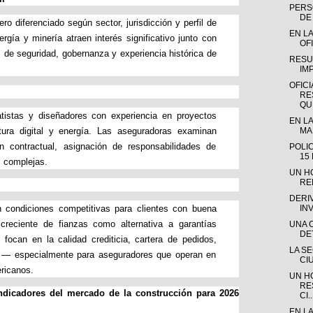
PERSO
DE 
o diferenciado según sector, jurisdicción y perfil de
EN LA
nergía y minería atraen interés significativo junto con
OFI
s de seguridad, gobernanza y experiencia histórica de
RESU
IM
OFICI
RE
QUE
tistas y diseñadores con experiencia en proyectos
EN LA
ctura digital y energía. Las aseguradoras examinan
MAD
n contractual, asignación de responsabilidades de
POLI
15
s complejas.
UN H
RE
DERI
 condiciones competitivas para clientes con buena
IN
creciente de fianzas como alternativa a garantías
UNA 
DE
focan en la calidad crediticia, cartera de pedidos,
LA S
a — especialmente para aseguradores que operan en
CI
ricanos.
UN H
RE
indicadores del mercado de la construcción para 2026
CI..
EN L