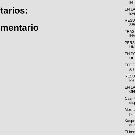
INT
arios:
EN L
EF
RESU
omentario
SE
TRAS
INV
PERS
UN
EN P
DE
EFEC
A 
RESU
PR
EN LA
OF
Casi 
dis
Mexica
par
Kasper
que
El tre