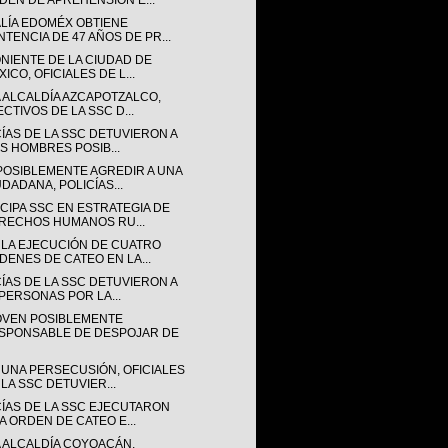
DEN DE APREHENSIÓN E...
ALÍA EDOMÉX OBTIENE
NTENCIA DE 47 AÑOS DE PR...
ONIENTE DE LA CIUDAD DE
ICO, OFICIALES DE L...
A ALCALDÍA AZCAPOTZALCO,
ECTIVOS DE LA SSC D...
CÍAS DE LA SSC DETUVIERON A
IS HOMBRES POSIB...
POSIBLEMENTE AGREDIR A UNA
UDADANA, POLICÍAS...
CIPA SSC EN ESTRATEGIA DE
RECHOS HUMANOS RU...
 LA EJECUCIÓN DE CUATRO
DENES DE CATEO EN LA...
CÍAS DE LA SSC DETUVIERON A
 PERSONAS POR LA...
OVEN POSIBLEMENTE
SPONSABLE DE DESPOJAR DE
 UNA PERSECUSIÓN, OFICIALES
 LA SSC DETUVIER...
CÍAS DE LA SSC EJECUTARON
A ORDEN DE CATEO E...
A ALCALDÍA COYOACÁN,