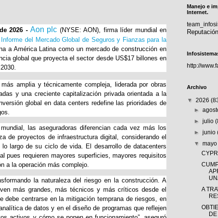
Manejo e im
Internet.
team_info
Aon plc
de 2026 -
(NYSE: AON), firma líder mundial en
Reputació
u
Informe del Mercado Global de Seguros y Fianzas para la
iona a América Latina como un mercado de construcción en
Infosistema
cia global que proyecta el sector desde US$17 billones en
http://www.
 2030.
 más amplia y técnicamente compleja, liderada por obras
Archivo
adas y una creciente capitalización privada orientada a la
▼
2026
(8
inversión global en data centers redefine las prioridades de
►
agos
gos.
►
julio
l mundial, las aseguradoras diferencian cada vez más los
►
junio
a de proyectos de infraestructura digital, considerando el
▼
may
o largo de su ciclo de vida. El desarrollo de datacenters
CYPRÈ
al pues requieren mayores superficies, mayores requisitos
ión a la operación más complejo.
CUMP
AP
UNA
ransformando la naturaleza del riesgo en la construcción. A
lven más grandes, más técnicos y más críticos desde el
A TR
RE
ue debe centrarse en la mitigación temprana de riesgos, en
OBTI
analítica de datos y en el diseño de programas que reflejen
DE
tos activos y cómo se ponen en funcionamiento”, aseguró