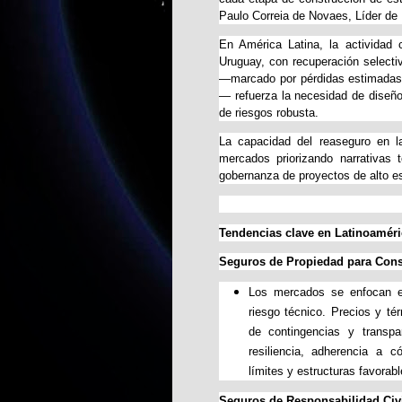
Paulo Correia de Novaes, Líder de 
En América Latina, la actividad 
Uruguay, con recuperación selecti
—marcado por pérdidas estimadas 
— refuerza la necesidad de diseño 
de riesgos robusta.
La capacidad del reaseguro en l
mercados priorizando narrativas t
gobernanza de proyectos de alto es
Tendencias clave en Latinoaméri
Seguros de Propiedad para Cons
Los mercados se enfocan en
riesgo técnico. Precios y té
de contingencias y transp
resiliencia, adherencia a 
límites y estructuras favorabl
Seguros de Responsabilidad Civ