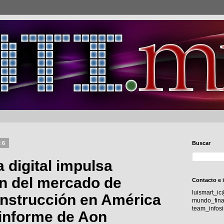
26
Buscar
a digital impulsa
n del mercado de
Contacto e 
luismart_i
nstrucción en América
mundo_fina
team_info
 informe de Aon