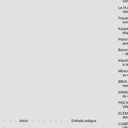
cari
La IA 
cib
Fraude
inm
Kasper
disp
Panor
qui
Banort
– M
Impul
a l
México
su 
BBVA M
mer
Infob
de e
FISC
VI
ELEM
MA
Inicio
Entrada antigua
CUMP