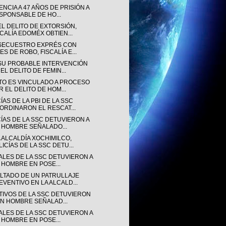
NCIA A 47 AÑOS DE PRISIÓN A
SPONSABLE DE HO...
EL DELITO DE EXTORSIÓN,
SCALÍA EDOMÉX OBTIEN...
SECUESTRO EXPRÉS CON
ES DE ROBO, FISCALÍA E...
SU PROBABLE INTERVENCIÓN
EL DELITO DE FEMIN...
TO ES VINCULADO A PROCESO
R EL DELITO DE HOM...
ÍAS DE LA PBI DE LA SSC
ORDINARON EL RESCAT...
CÍAS DE LA SSC DETUVIERON A
 HOMBRE SEÑALADO...
 ALCALDÍA XOCHIMILCO,
LICÍAS DE LA SSC DETU...
IALES DE LA SSC DETUVIERON A
 HOMBRE EN POSE...
LTADO DE UN PATRULLAJE
EVENTIVO EN LA ALCALD...
TIVOS DE LA SSC DETUVIERON
UN HOMBRE SEÑALAD...
IALES DE LA SSC DETUVIERON A
 HOMBRE EN POSE...