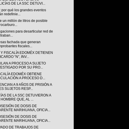
ICÍAS DE LA SSC DETUVI...
: por qué los grandes eventos
án redefinie...
 un millón de litros de posible
rocarburo...
igaciones para desarticular red de
traban...
sas fachada que generan
probantes fiscales...
 Y FISCALÍA EDOMÉX DETIENEN
ICARDO “N”, INV...
ULAN A PROCESO A SUJETO
VESTIGADO POR SU PRO...
ISCALÍA EDOMÉX OBTIENE
NCULACIÓN A PROCESO D...
NCIAN A 9 AÑOS DE PRISIÓN A
ES SUJETOS RESP...
CÍAS DE LA SSC DETUVIERON A
 HOMBRE QUE, AL ...
OSESIÓN DE DOSIS DE
ARENTE MARIHUANA, OFICIA...
OSESIÓN DE DOSIS DE
ARENTE MARIHUANA, OFICIA...
VADO DE TRABAJOS DE