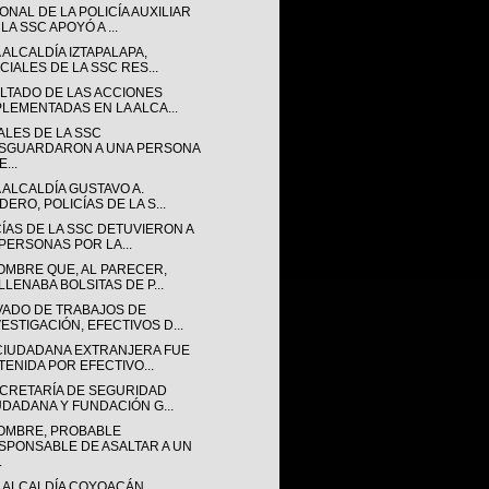
NAL DE LA POLICÍA AUXILIAR
LA SSC APOYÓ A ...
 ALCALDÍA IZTAPALAPA,
CIALES DE LA SSC RES...
LTADO DE LAS ACCIONES
PLEMENTADAS EN LA ALCA...
ALES DE LA SSC
SGUARDARON A UNA PERSONA
...
 ALCALDÍA GUSTAVO A.
ERO, POLICÍAS DE LA S...
CÍAS DE LA SSC DETUVIERON A
 PERSONAS POR LA...
OMBRE QUE, AL PARECER,
LLENABA BOLSITAS DE P...
VADO DE TRABAJOS DE
VESTIGACIÓN, EFECTIVOS D...
CIUDADANA EXTRANJERA FUE
TENIDA POR EFECTIVO...
ECRETARÍA DE SEGURIDAD
UDADANA Y FUNDACIÓN G...
OMBRE, PROBABLE
SPONSABLE DE ASALTAR A UN
.
A ALCALDÍA COYOACÁN,