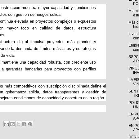
POL
onstrucción muestra mayor capacidad y condiciones
Miami
tos con gestión de riesgos sólida.
est
 continúa elevada en proyectos complejos o expuestos
Más de
hid
con mayor foco en calidad de datos, estructura
Invest
cos.
con
structura digital impulsa proyectos más grandes y
Empre
vando la demanda de límites más altos y estrategias
com
 de vida.
SSPC
A R
s mantiene una capacidad robusta, con creciente uso
VINC
 a garantías bancarias para proyectos con perfiles
IN
LA F
VI
s más competitivos con suscripción disciplinada define el
SENTE
n gobernanza sólida, datos transparentes y gestión de
TR
mejores condiciones de capacidad y cobertura en la región
.
POLI
UN
EN P
AP
EN P
AP
DERI