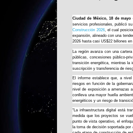
Ciudad de México, 18 de mayo 
servicios profesionales,
publicó s
Construcción 2026
, el cual posic
expansión, alineado con una tenden
2026 hasta casi US$22 billones en
La región avanza con una cartera
públicas, concesiones público-priv
transición energética, mientras la 
suscripción y transferencia de ries
El informe establece que, a nive
riesgos en función de la gobernanz
nivel de exposición a amenazas a l
conlleva una mayor huella ambient
energéticos y un riesgo de transic
“La infraestructura digital está t
medida que los proyectos se vue
punto de vista operativo, el enfoq
la toma de decisión soportada por 
cada etapa de construcción de es