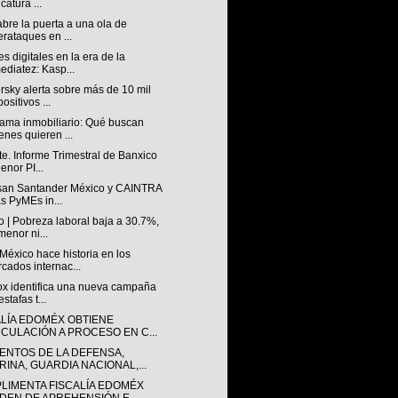
catura ...
abre la puerta a una ola de
erataques en ...
s digitales en la era de la
ediatez: Kasp...
sky alerta sobre más de 10 mil
ositivos ...
ama inmobiliario: Qué buscan
enes quieren ...
e. Informe Trimestral de Banxico
enor PI...
san Santander México y CAINTRA
as PyMEs in...
 | Pobreza laboral baja a 30.7%,
menor ni...
éxico hace historia en los
cados internac...
lox identifica una nueva campaña
stafas t...
ALÍA EDOMÉX OBTIENE
NCULACIÓN A PROCESO EN C...
ENTOS DE LA DEFENSA,
RINA, GUARDIA NACIONAL,...
LIMENTA FISCALÍA EDOMÉX