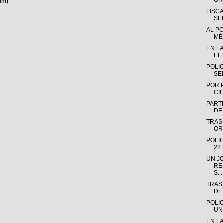
OR
om)
FISC
SE
AL P
MÉX
EN L
EF
POLI
SE
POR 
CI
PARTI
DE
TRAS
ÓR
POLI
22
UN J
RE
S...
TRAS
DE
POLI
UN
EN L