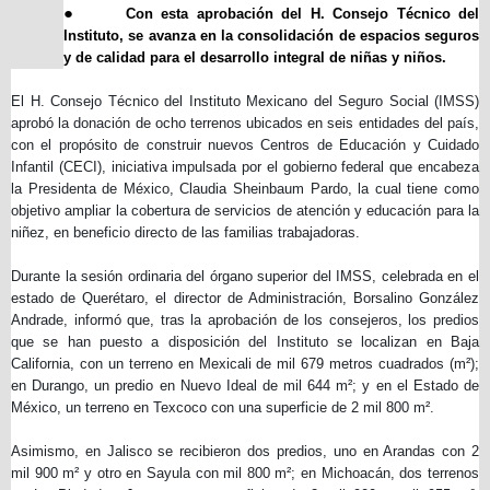
●
Con esta aprobación del H. Consejo Técnico del
Instituto, se avanza en la consolidación de espacios seguros
y de calidad para el desarrollo integral de niñas y niños.
El H. Consejo Técnico del Instituto Mexicano del Seguro Social (IMSS)
aprobó la donación de ocho terrenos ubicados en seis entidades del país,
con el propósito de construir nuevos Centros de Educación y Cuidado
Infantil (CECI), iniciativa impulsada por el gobierno federal que encabeza
la Presidenta de México, Claudia Sheinbaum Pardo, la cual tiene como
objetivo ampliar la cobertura de servicios de atención y educación para la
niñez, en beneficio directo de las familias trabajadoras.
Durante la sesión ordinaria del órgano superior del IMSS, celebrada en el
estado de Querétaro, el director de Administración, Borsalino González
Andrade, informó que, tras la aprobación de los consejeros, los predios
que se han puesto a disposición del Instituto se localizan en Baja
California, con un terreno en Mexicali de mil 679 metros cuadrados (m²);
en Durango, un predio en Nuevo Ideal de mil 644 m²; y en el Estado de
México, un terreno en Texcoco con una superficie de 2 mil 800 m².
Asimismo, en Jalisco se recibieron dos predios, uno en Arandas con 2
mil 900 m² y otro en Sayula con mil 800 m²; en Michoacán, dos terrenos