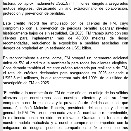
historia, por aproximadamente US$1.5 mil millones, dirigido a asegurados
mutuos elegibles, destacando un año extraordinario de colaboración,
protección y prevención de pérdidas.
Este crédito récord fue impulsado por los clientes de FM, cuyo
compromiso con la prevención de pérdidas permitió alcanzar niveles
históricamente bajos de siniestralidad. En 2025, FM trabajó junto con sus
clientes para implementar más de 48,000 mejoras de riesgo
recomendadas, reduciendo la exposición a pérdidas asociadas con
riesgos de propiedad en un estimado de US$1 billón.
En reconocimiento a estos logros, FM otorgará un incremento adicional
único de 5% al crédito a la membresía para todos los clientes elegibles.
Considerando también el reciente crédito reforzado por resiliencia de FM,
el total de créditos declarados para asegurados en 2026 asciende a
US$2.3 mil millones, lo que representa más del 100% de la utilidad de
suscripción de FM en 2025.
“El crédito a la membresía de FM de este año es un reflejo de las sólidas
alianzas que construimos con nuestros clientes y de su firme
compromiso con la resiliencia y la prevención de pérdidas antes de que
ocurran”, señaló Malcolm Roberts, presidente del consejo y director
general de FM. “En un entorno cada vez más cambiante e impredecible,
la resiliencia nunca ha sido tan relevante. Gracias a la fortaleza de
nuestro modelo mutualista y a nuestro compromiso compartido con la
mitigación de riesgos, podemos compartir este éxito con nuestros