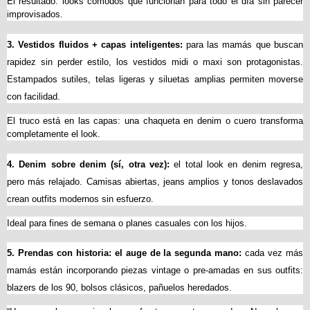
El resultado: looks cómodos que funcionan para todo el día sin parecer 
improvisados.
3. Vestidos fluidos + capas inteligentes: 
para las mamás que buscan 
rapidez sin perder estilo, los vestidos midi o maxi son protagonistas. 
Estampados sutiles, telas ligeras y siluetas amplias permiten moverse 
con facilidad.
El truco está en las capas: una chaqueta en denim o cuero transforma 
completamente el look.
4. Denim sobre denim (sí, otra vez): 
el total look en denim regresa, 
pero más relajado. Camisas abiertas, jeans amplios y tonos deslavados 
crean outfits modernos sin esfuerzo.
Ideal para fines de semana o planes casuales con los hijos.
5. Prendas con historia: el auge de la segunda mano: 
cada vez más 
mamás están incorporando piezas vintage o pre-amadas en sus outfits: 
blazers de los 90, bolsos clásicos, pañuelos heredados.