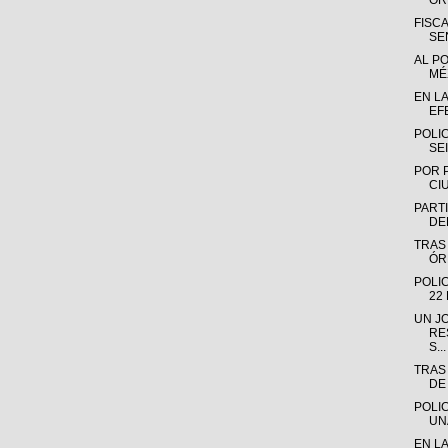
OR
FISC
SE
AL P
MÉX
EN L
EF
POLI
SE
POR 
CI
PARTI
DE
TRAS
ÓR
POLI
22
UN J
RE
S...
TRAS
DE
POLI
UN
EN L