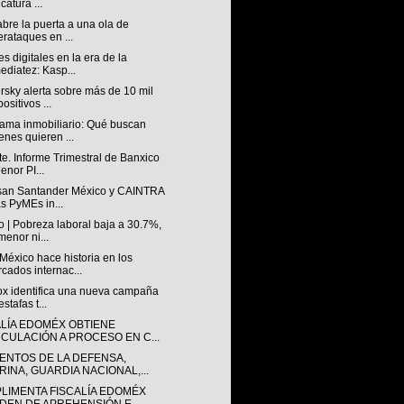
catura ...
abre la puerta a una ola de
erataques en ...
s digitales en la era de la
ediatez: Kasp...
sky alerta sobre más de 10 mil
ositivos ...
ama inmobiliario: Qué buscan
enes quieren ...
e. Informe Trimestral de Banxico
enor PI...
san Santander México y CAINTRA
as PyMEs in...
 | Pobreza laboral baja a 30.7%,
menor ni...
éxico hace historia en los
cados internac...
lox identifica una nueva campaña
stafas t...
ALÍA EDOMÉX OBTIENE
NCULACIÓN A PROCESO EN C...
ENTOS DE LA DEFENSA,
RINA, GUARDIA NACIONAL,...
LIMENTA FISCALÍA EDOMÉX