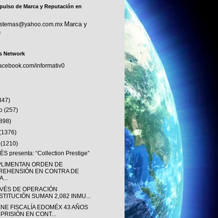
pulso de Marca y Reputación en
Marca y
sistemas@yahoo.com.mx
n
s Network
facebook.com/informativ0
347)
to
(257)
(898)
(1376)
o
(1210)
S presenta: “Collection Prestige”
LIMENTAN ORDEN DE
REHENSIÓN EN CONTRA DE
...
AVÉS DE OPERACIÓN
STITUCIÓN SUMAN 2,082 INMU...
ENE FISCALÍA EDOMÉX 43 AÑOS
 PRISIÓN EN CONT...