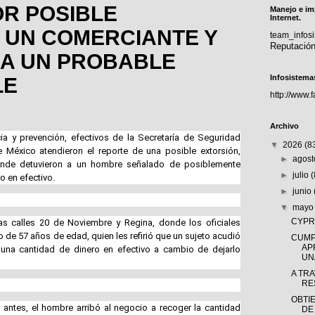
OR POSIBLE
Manejo e im
Internet.
 UN COMERCIANTE Y
team_info
Reputació
 A UN PROBABLE
Infosistema
LE
http://www.
Archivo
ia y prevención, efectivos de la Secretaría de Seguridad
▼
2026
(8
México atendieron el reporte de una posible extorsión,
►
agos
donde detuvieron a un hombre señalado de posiblemente
►
julio
o en efectivo.
►
junio
▼
may
CYPRÈ
las calles 20 de Noviembre y Regina, donde los oficiales
 de 57 años de edad, quien les refirió que un sujeto acudió
CUMP
AP
e una cantidad de dinero en efectivo a cambio de dejarlo
UNA
A TR
RE
OBTI
antes, el hombre arribó al negocio a recoger la cantidad
DE