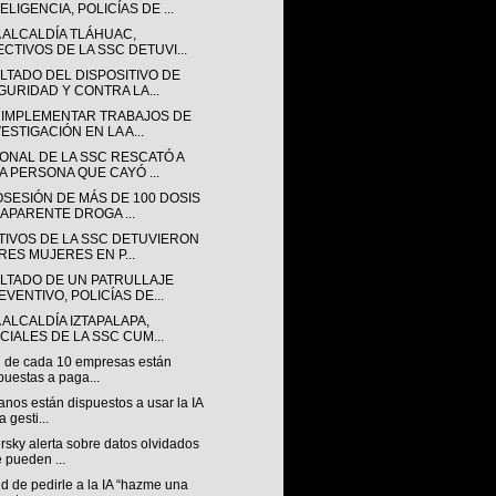
ELIGENCIA, POLICÍAS DE ...
A ALCALDÍA TLÁHUAC,
ECTIVOS DE LA SSC DETUVI...
LTADO DEL DISPOSITIVO DE
GURIDAD Y CONTRA LA...
 IMPLEMENTAR TRABAJOS DE
ESTIGACIÓN EN LA A...
ONAL DE LA SSC RESCATÓ A
A PERSONA QUE CAYÓ ...
OSESIÓN DE MÁS DE 100 DOSIS
 APARENTE DROGA ...
TIVOS DE LA SSC DETUVIERON
TRES MUJERES EN P...
LTADO DE UN PATRULLAJE
EVENTIVO, POLICÍAS DE...
 ALCALDÍA IZTAPALAPA,
ICIALES DE LA SSC CUM...
7 de cada 10 empresas están
puestas a paga...
nos están dispuestos a usar la IA
a gesti...
sky alerta sobre datos olvidados
 pueden ...
nd de pedirle a la IA “hazme una