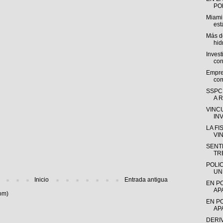
POL
Miami
est
Más de
hid
Invest
con
Empre
com
SSPC
A R
VINC
IN
LA F
VI
SENTE
TR
POLI
UN
Inicio
Entrada antigua
EN P
AP
om)
EN P
AP
DERI