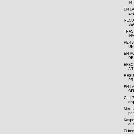
INT
EN L
EF
RESU
SE
TRAS
INV
PERS
UN
EN P
DE
EFEC
A 
RESU
PR
EN LA
OF
Casi 
dis
Mexica
par
Kasper
que
El tre