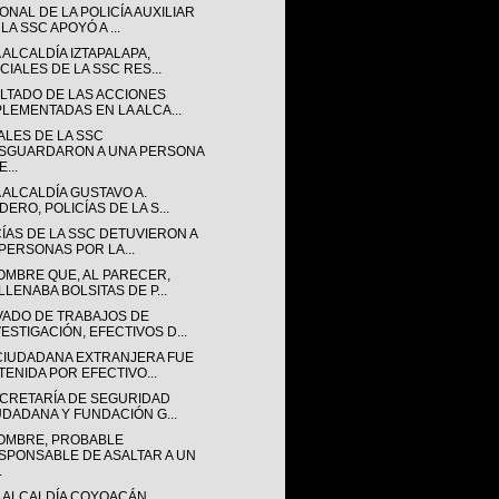
NAL DE LA POLICÍA AUXILIAR
LA SSC APOYÓ A ...
 ALCALDÍA IZTAPALAPA,
CIALES DE LA SSC RES...
LTADO DE LAS ACCIONES
PLEMENTADAS EN LA ALCA...
ALES DE LA SSC
SGUARDARON A UNA PERSONA
...
 ALCALDÍA GUSTAVO A.
ERO, POLICÍAS DE LA S...
CÍAS DE LA SSC DETUVIERON A
 PERSONAS POR LA...
OMBRE QUE, AL PARECER,
LLENABA BOLSITAS DE P...
VADO DE TRABAJOS DE
VESTIGACIÓN, EFECTIVOS D...
CIUDADANA EXTRANJERA FUE
TENIDA POR EFECTIVO...
ECRETARÍA DE SEGURIDAD
UDADANA Y FUNDACIÓN G...
OMBRE, PROBABLE
SPONSABLE DE ASALTAR A UN
.
A ALCALDÍA COYOACÁN,