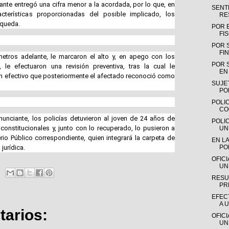
nte entregó una cifra menor a la acordada, por lo que, en
SENTE
cterísticas proporcionadas del posible implicado, los
RE
squeda.
POR 
FI
POR 
FIN
tros adelante, le marcaron el alto y, en apego con los
POR 
, le efectuaron una revisión preventiva, tras la cual le
EN 
en efectivo que posteriormente el afectado reconoció como
SUJE
PO
POLIC
CO
enunciante, los policías detuvieron al joven de 24 años de
POLI
onstitucionales y, junto con lo recuperado, lo pusieron a
UN
rio Público correspondiente, quien integrará la carpeta de
EN LA
 jurídica.
PO
OFIC
UN
RESU
PR
EFEC
A 
arios:
OFIC
UN