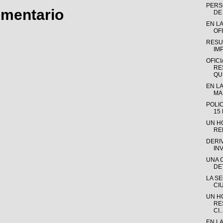
PERSO
omentario
DE 
EN LA
OFI
RESU
IM
OFICI
RE
QUE
EN LA
MAD
POLI
15
UN H
RE
DERI
IN
UNA 
DE
LA S
CI
UN H
RE
CI..
EN L