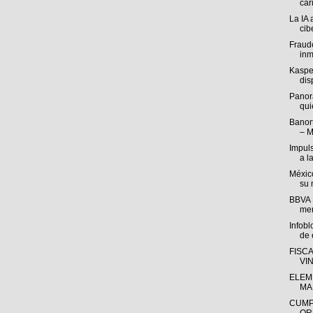
cari
La IA 
cib
Fraude
inm
Kasper
disp
Panor
qui
Banort
– M
Impul
a l
México
su 
BBVA M
mer
Infob
de e
FISC
VI
ELEM
MA
CUMP