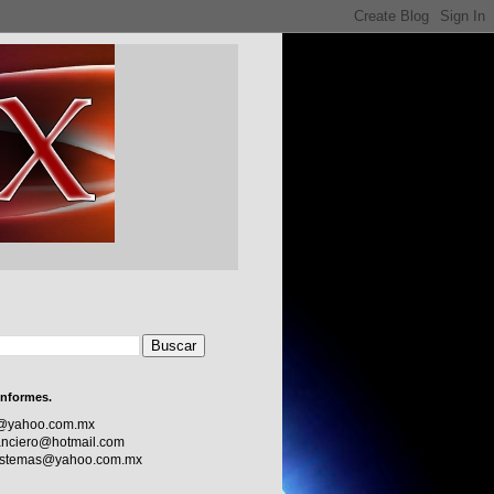
informes.
c@yahoo.com.mx
nciero@hotmail.com
sistemas@yahoo.com.mx