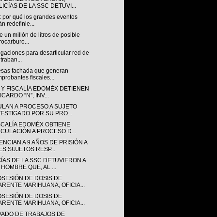
ICÍAS DE LA SSC DETUVI...
: por qué los grandes eventos
án redefinie...
 un millón de litros de posible
rocarburo...
igaciones para desarticular red de
traban...
sas fachada que generan
probantes fiscales...
 Y FISCALÍA EDOMÉX DETIENEN
ICARDO “N”, INV...
ULAN A PROCESO A SUJETO
VESTIGADO POR SU PRO...
ISCALÍA EDOMÉX OBTIENE
NCULACIÓN A PROCESO D...
NCIAN A 9 AÑOS DE PRISIÓN A
ES SUJETOS RESP...
CÍAS DE LA SSC DETUVIERON A
 HOMBRE QUE, AL ...
OSESIÓN DE DOSIS DE
ARENTE MARIHUANA, OFICIA...
OSESIÓN DE DOSIS DE
ARENTE MARIHUANA, OFICIA...
VADO DE TRABAJOS DE