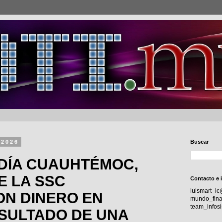
 2026
Buscar
LDÍA CUAUHTÉMOC,
E LA SSC
Contacto e 
luismart_i
N DINERO EN
mundo_fina
team_info
SULTADO DE UNA