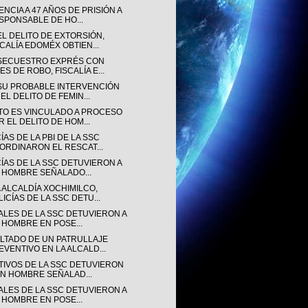
NCIA A 47 AÑOS DE PRISIÓN A
SPONSABLE DE HO...
EL DELITO DE EXTORSIÓN,
SCALÍA EDOMÉX OBTIEN...
SECUESTRO EXPRÉS CON
ES DE ROBO, FISCALÍA E...
SU PROBABLE INTERVENCIÓN
EL DELITO DE FEMIN...
TO ES VINCULADO A PROCESO
R EL DELITO DE HOM...
ÍAS DE LA PBI DE LA SSC
ORDINARON EL RESCAT...
CÍAS DE LA SSC DETUVIERON A
 HOMBRE SEÑALADO...
 ALCALDÍA XOCHIMILCO,
LICÍAS DE LA SSC DETU...
IALES DE LA SSC DETUVIERON A
 HOMBRE EN POSE...
LTADO DE UN PATRULLAJE
EVENTIVO EN LA ALCALD...
TIVOS DE LA SSC DETUVIERON
UN HOMBRE SEÑALAD...
IALES DE LA SSC DETUVIERON A
 HOMBRE EN POSE...