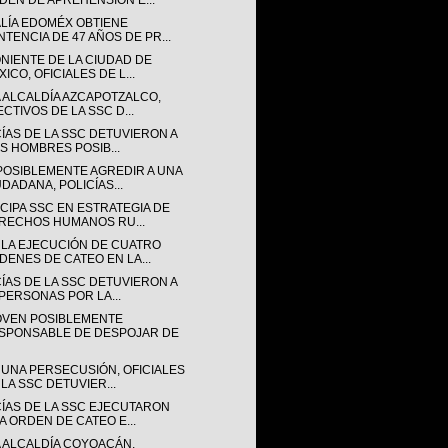
DEN DE APREHENSIÓN E...
ALÍA EDOMÉX OBTIENE
NTENCIA DE 47 AÑOS DE PR...
ONIENTE DE LA CIUDAD DE
ICO, OFICIALES DE L...
A ALCALDÍA AZCAPOTZALCO,
ECTIVOS DE LA SSC D...
CÍAS DE LA SSC DETUVIERON A
IS HOMBRES POSIB...
POSIBLEMENTE AGREDIR A UNA
UDADANA, POLICÍAS...
CIPA SSC EN ESTRATEGIA DE
RECHOS HUMANOS RU...
 LA EJECUCIÓN DE CUATRO
DENES DE CATEO EN LA...
CÍAS DE LA SSC DETUVIERON A
 PERSONAS POR LA...
OVEN POSIBLEMENTE
SPONSABLE DE DESPOJAR DE
 UNA PERSECUSIÓN, OFICIALES
 LA SSC DETUVIER...
CÍAS DE LA SSC EJECUTARON
A ORDEN DE CATEO E...
A ALCALDÍA COYOACÁN,