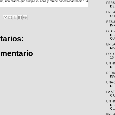
m, una alianza que cumple 25 años y ofrece conectividad hacia 184
PERSO
DE 
EN LA
OFI
RESU
IM
OFICI
RE
arios:
QUE
EN LA
MAD
omentario
POLI
15
UN H
RE
DERI
IN
UNA 
DE
LA S
CI
UN H
RE
CI..
EN L