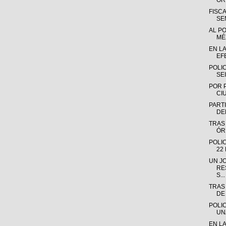
OR
FISC
SE
AL P
MÉX
EN L
EF
POLI
SE
POR 
CI
PARTI
DE
TRAS
ÓR
POLI
22
UN J
RE
S...
TRAS
DE
POLI
UN
EN L