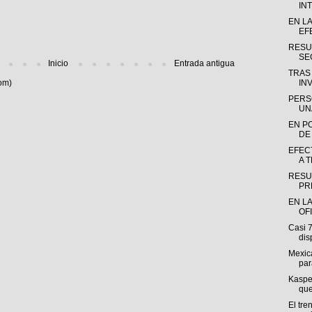
INT
EN L
EF
RESU
SE
Inicio
Entrada antigua
TRAS
om)
INV
PERS
UN
EN P
DE
EFEC
A 
RESU
PR
EN LA
OF
Casi 
dis
Mexica
par
Kasper
que
El tre