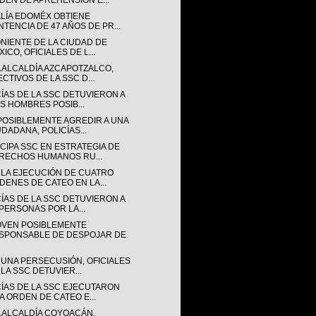
DEN DE APREHENSIÓN E...
ALÍA EDOMÉX OBTIENE
NTENCIA DE 47 AÑOS DE PR...
ONIENTE DE LA CIUDAD DE
ICO, OFICIALES DE L...
A ALCALDÍA AZCAPOTZALCO,
ECTIVOS DE LA SSC D...
CÍAS DE LA SSC DETUVIERON A
IS HOMBRES POSIB...
POSIBLEMENTE AGREDIR A UNA
UDADANA, POLICÍAS...
CIPA SSC EN ESTRATEGIA DE
RECHOS HUMANOS RU...
 LA EJECUCIÓN DE CUATRO
DENES DE CATEO EN LA...
CÍAS DE LA SSC DETUVIERON A
 PERSONAS POR LA...
OVEN POSIBLEMENTE
SPONSABLE DE DESPOJAR DE
 UNA PERSECUSIÓN, OFICIALES
 LA SSC DETUVIER...
CÍAS DE LA SSC EJECUTARON
A ORDEN DE CATEO E...
A ALCALDÍA COYOACÁN,