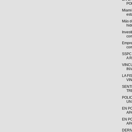
POL
Miami
est
Más de
hid
Invest
con
Empre
com
SSPC
A R
VINC
IN
LA F
VI
SENTE
TR
POLI
UN
EN P
AP
EN P
AP
DERI