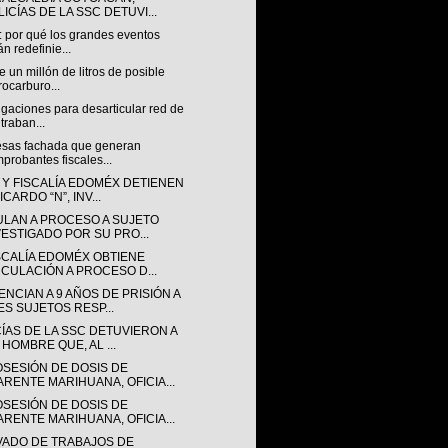
ICÍAS DE LA SSC DETUVI...
: por qué los grandes eventos
án redefinie...
 un millón de litros de posible
rocarburo...
igaciones para desarticular red de
traban...
sas fachada que generan
probantes fiscales...
 Y FISCALÍA EDOMÉX DETIENEN
ICARDO “N”, INV...
ULAN A PROCESO A SUJETO
VESTIGADO POR SU PRO...
ISCALÍA EDOMÉX OBTIENE
NCULACIÓN A PROCESO D...
NCIAN A 9 AÑOS DE PRISIÓN A
ES SUJETOS RESP...
CÍAS DE LA SSC DETUVIERON A
 HOMBRE QUE, AL ...
OSESIÓN DE DOSIS DE
ARENTE MARIHUANA, OFICIA...
OSESIÓN DE DOSIS DE
ARENTE MARIHUANA, OFICIA...
VADO DE TRABAJOS DE