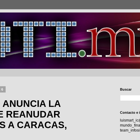
26
Buscar
 ANUNCIA LA
DE REANUDAR
Contacto e 
luismart_i
S A CARACAS,
mundo_fina
team_info