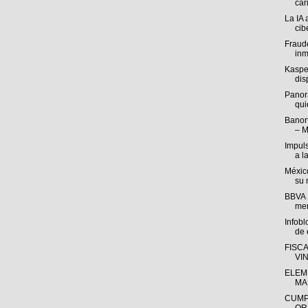
cari
La IA 
cib
Fraude
inm
Kasper
disp
Panor
qui
Banort
– M
Impul
a l
México
su 
BBVA M
mer
Infob
de e
FISC
VI
ELEM
MA
CUMP