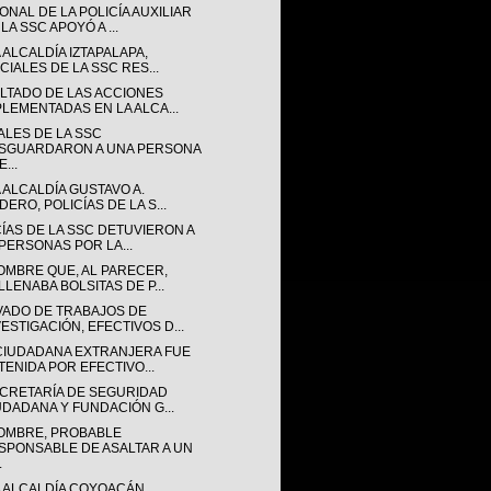
NAL DE LA POLICÍA AUXILIAR
LA SSC APOYÓ A ...
 ALCALDÍA IZTAPALAPA,
CIALES DE LA SSC RES...
LTADO DE LAS ACCIONES
PLEMENTADAS EN LA ALCA...
ALES DE LA SSC
SGUARDARON A UNA PERSONA
...
 ALCALDÍA GUSTAVO A.
ERO, POLICÍAS DE LA S...
CÍAS DE LA SSC DETUVIERON A
 PERSONAS POR LA...
OMBRE QUE, AL PARECER,
LLENABA BOLSITAS DE P...
VADO DE TRABAJOS DE
VESTIGACIÓN, EFECTIVOS D...
CIUDADANA EXTRANJERA FUE
TENIDA POR EFECTIVO...
ECRETARÍA DE SEGURIDAD
UDADANA Y FUNDACIÓN G...
OMBRE, PROBABLE
SPONSABLE DE ASALTAR A UN
.
A ALCALDÍA COYOACÁN,