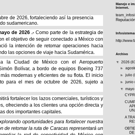
Manejo e im
Internet.
team_info
tubre de 2026, fortaleciendo así la presencia
Reputació
ado sudamericano.
ayo de 2026 .-
Como parte de la estrategia de
Infosistema
on el objetivo de seguir conectado a México con
http://www.
ió la intención de retomar operaciones hacia
do las opciones de viaje hacia Sudamérica.
Archivo
 a la Ciudad de México con el Aeropuerto
▼
2026
(8
►
agos
 Simón Bolívar, a bordo de equipos Boeing 737
ás modernas y eficientes de su flota. El inicio
►
julio
sto para el mes de octubre de 2026, sujeto a
►
junio
▼
may
CYPRÈ
irá fortalecer los lazos comerciales, turísticos y
CUMP
s, ofreciendo a los clientes una opción directa y
AP
UNA
stas dos importantes capitales.
A TR
plorando oportunidades para fortalecer nuestra
RE
ión de retomar la ruta de Caracas representará un
OBTI
DE
ampliar la red de conectividad de México con