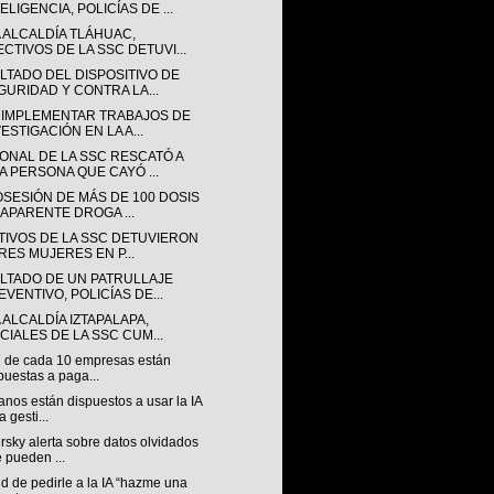
ELIGENCIA, POLICÍAS DE ...
A ALCALDÍA TLÁHUAC,
ECTIVOS DE LA SSC DETUVI...
LTADO DEL DISPOSITIVO DE
GURIDAD Y CONTRA LA...
 IMPLEMENTAR TRABAJOS DE
ESTIGACIÓN EN LA A...
ONAL DE LA SSC RESCATÓ A
A PERSONA QUE CAYÓ ...
OSESIÓN DE MÁS DE 100 DOSIS
 APARENTE DROGA ...
TIVOS DE LA SSC DETUVIERON
TRES MUJERES EN P...
LTADO DE UN PATRULLAJE
EVENTIVO, POLICÍAS DE...
 ALCALDÍA IZTAPALAPA,
ICIALES DE LA SSC CUM...
7 de cada 10 empresas están
puestas a paga...
nos están dispuestos a usar la IA
a gesti...
sky alerta sobre datos olvidados
 pueden ...
nd de pedirle a la IA “hazme una