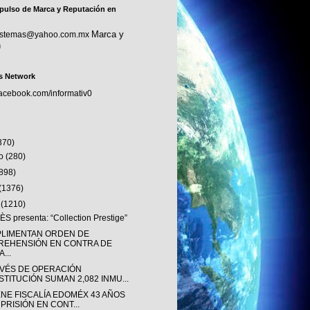
pulso de Marca y Reputación en
Marca y
sistemas@yahoo.com.mx
n
s Network
facebook.com/informativ0
370)
to
(280)
(898)
(1376)
o
(1210)
S presenta: “Collection Prestige”
LIMENTAN ORDEN DE
REHENSIÓN EN CONTRA DE
...
AVÉS DE OPERACIÓN
STITUCIÓN SUMAN 2,082 INMU...
ENE FISCALÍA EDOMÉX 43 AÑOS
 PRISIÓN EN CONT...