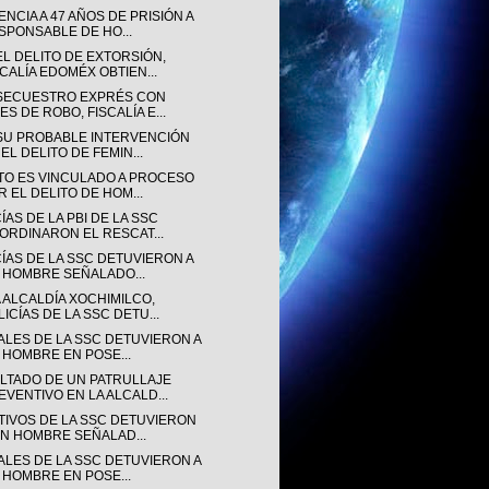
NCIA A 47 AÑOS DE PRISIÓN A
SPONSABLE DE HO...
EL DELITO DE EXTORSIÓN,
SCALÍA EDOMÉX OBTIEN...
SECUESTRO EXPRÉS CON
ES DE ROBO, FISCALÍA E...
SU PROBABLE INTERVENCIÓN
EL DELITO DE FEMIN...
TO ES VINCULADO A PROCESO
R EL DELITO DE HOM...
ÍAS DE LA PBI DE LA SSC
ORDINARON EL RESCAT...
CÍAS DE LA SSC DETUVIERON A
 HOMBRE SEÑALADO...
 ALCALDÍA XOCHIMILCO,
LICÍAS DE LA SSC DETU...
IALES DE LA SSC DETUVIERON A
 HOMBRE EN POSE...
LTADO DE UN PATRULLAJE
EVENTIVO EN LA ALCALD...
TIVOS DE LA SSC DETUVIERON
UN HOMBRE SEÑALAD...
IALES DE LA SSC DETUVIERON A
 HOMBRE EN POSE...