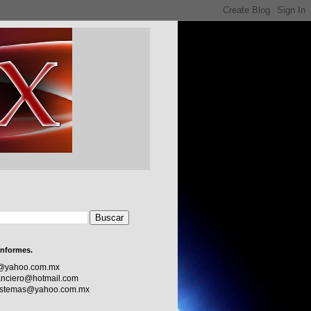
informes.
c@yahoo.com.mx
nciero@hotmail.com
sistemas@yahoo.com.mx