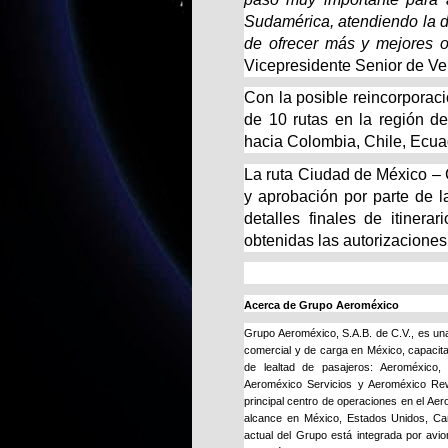
Sudamérica, atendiendo la 
de ofrecer más y mejores o
Vicepresidente Senior de Ve
Con la posible reincorporaci
de 10 rutas en la región d
hacia Colombia, Chile, Ecuad
La ruta Ciudad de México –
y aprobación por parte de l
detalles finales de itinera
obtenidas las autorizaciones
Acerca de Grupo Aeroméxico
Grupo Aeroméxico, S.A.B. de C.V., es una
comercial y de carga en México, capacita
de lealtad de pasajeros: Aeroméxico
Aeroméxico Servicios y Aeroméxico Re
principal centro de operaciones en el Aer
alcance en México, Estados Unidos, Can
actual del Grupo está integrada por av