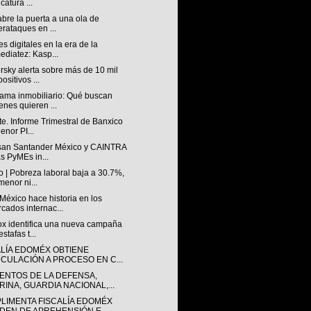
catura ...
abre la puerta a una ola de
erataques en ...
s digitales en la era de la
ediatez: Kasp...
sky alerta sobre más de 10 mil
ositivos ...
ama inmobiliario: Qué buscan
enes quieren ...
e. Informe Trimestral de Banxico
enor PI...
san Santander México y CAINTRA
as PyMEs in...
 | Pobreza laboral baja a 30.7%,
menor ni...
éxico hace historia en los
cados internac...
lox identifica una nueva campaña
stafas t...
ALÍA EDOMÉX OBTIENE
NCULACIÓN A PROCESO EN C...
ENTOS DE LA DEFENSA,
RINA, GUARDIA NACIONAL,...
LIMENTA FISCALÍA EDOMÉX