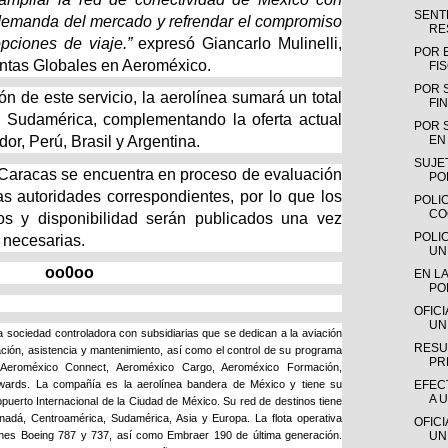
SENTE
demanda del mercado y refrendar el compromiso
RE
pciones de viaje.”
expresó Giancarlo Mulinelli,
POR 
ntas Globales en Aeroméxico.
FI
POR 
ón de este servicio, la aerolínea sumará un total
FIN
e Sudamérica, complementando la oferta actual
POR 
EN 
or, Perú, Brasil y Argentina.
SUJE
 Caracas se encuentra en proceso de evaluación
PO
as autoridades correspondientes, por lo que los
POLIC
CO
rios y disponibilidad serán publicados una vez
POLI
 necesarias.
UN
oo0oo
EN LA
PO
OFIC
UN
 sociedad controladora con subsidiarias que se dedican a la aviación
RESU
ción, asistencia y mantenimiento, así como el control de su programa
PR
, Aeroméxico Connect, Aeroméxico Cargo, Aeroméxico Formación,
wards. La compañía es la aerolínea bandera de México y tiene su
EFEC
A 
opuerto Internacional de la Ciudad de México. Su red de destinos tiene
adá, Centroamérica, Sudamérica, Asia y Europa. La flota operativa
OFIC
iones Boeing 787 y 737, así como Embraer 190 de última generación.
UN