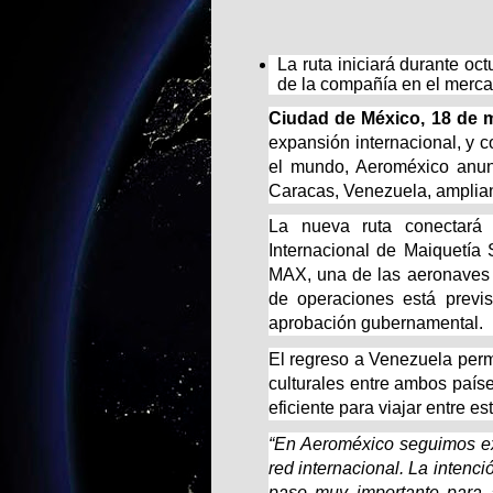
La ruta iniciará durante oc
de la compañía en el merc
Ciudad de México, 18 de m
expansión internacional, y c
el mundo, Aeroméxico anunc
Caracas, Venezuela, amplian
La nueva ruta conectará
Internacional de Maiquetía
MAX, una de las aeronaves m
de operaciones está previ
aprobación gubernamental.
El regreso a Venezuela permit
culturales entre ambos paíse
eficiente para viajar entre e
“En Aeroméxico seguimos ex
red internacional. La intenc
paso muy importante para 