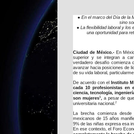
● En el marco del Día de la 
sino so
● La flexibilidad laboral y l
una oportunidad para re
Ciudad de México.-
En Méxic
superior y se integran a car
verdadero desafío comienza 
avanzar hacia posiciones de l
de su vida laboral, particularm
De acuerdo con el
Instituto M
cada 10 profesionistas en e
ciencia, tecnología, ingenie
1
son mujeres
,
a pesar de que
2
universitaria nacional.
La brecha comienza desde 
mexicanos de 15 años manifies
9% de las niñas expresa esa i
En ese contexto, el Foro Eco