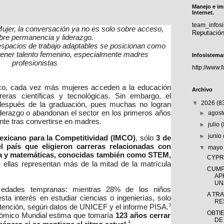
Manejo e im
Internet.
team_info
Mujer, la conversación ya no es solo sobre acceso,
Reputació
bre permanencia y liderazgo.
os espacios de trabajo adaptables se posicionan como
tener talento femenino, especialmente madres
Infosistema
profesionistas
http://www.
o, cada vez más mujeres acceden a la educación
Archivo
reras científicas y tecnológicas. Sin embargo, el
▼
2026
(8
después de la graduación, pues muchas no logran
iderazgo o abandonan el sector en los primeros años
►
agos
ente tras convertirse en madres.
►
julio
►
junio
exicano para la Competitividad (IMCO)
, sólo
3 de
l país que eligieron carreras relacionadas con
▼
may
ría y matemáticas, conocidas también como STEM,
CYPRÈ
 ellas representan más de la mitad de la matrícula
CUMP
AP
UNA
edades tempranas: mientras 28% de los niños
A TR
ta interés en estudiar ciencias o ingenierías, solo
RE
3
ntención, según datos de UNICEF y el informe PISA.
OBTI
nómico Mundial estima que tomaría
123 años cerrar
DE
4