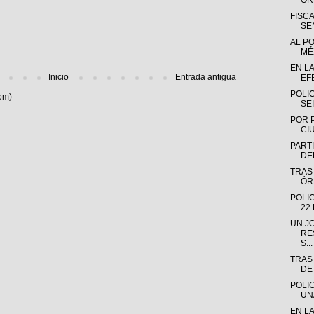
OR
FISC
SE
AL P
MÉX
EN L
Inicio
Entrada antigua
EF
POLI
om)
SE
POR 
CI
PARTI
DE
TRAS
ÓR
POLI
22
UN J
RE
S...
TRAS
DE
POLI
UN
EN L