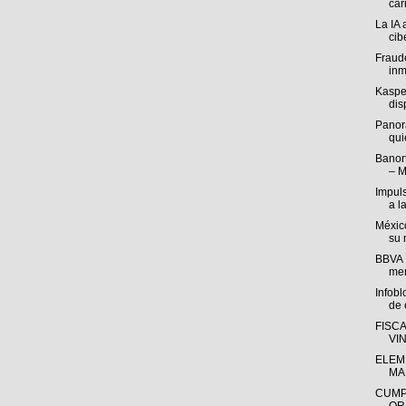
cari
La IA 
cib
Fraude
inm
Kasper
disp
Panor
qui
Banort
– M
Impul
a l
México
su 
BBVA M
mer
Infob
de e
FISC
VI
ELEM
MA
CUMP