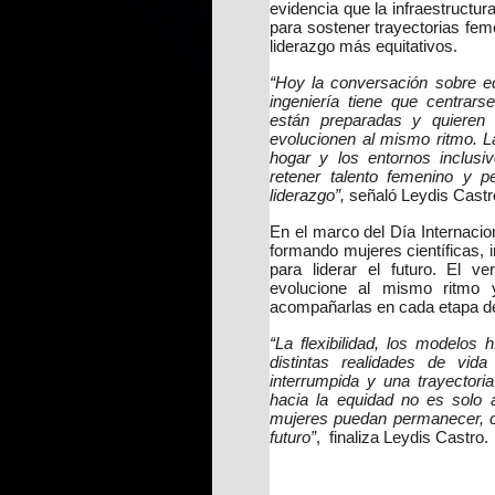
evidencia que la infraestructur
para sostener trayectorias fe
liderazgo más equitativos.
“Hoy la conversación sobre e
ingeniería tiene que centrar
están preparadas y quieren c
evolucionen al mismo ritmo. La
hogar y los entornos inclusi
retener talento femenino y p
liderazgo”,
señaló Leydis Cast
En el marco del Día Internacio
formando mujeres científicas, i
para liderar el futuro. El v
evolucione al mismo ritmo y
acompañarlas en cada etapa de 
“La flexibilidad, los modelos
distintas realidades de vid
interrumpida y una trayectori
hacia la equidad no es solo 
mujeres puedan permanecer, c
futuro”
, finaliza Leydis Castro.