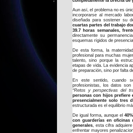
completamente la brecha de g
Aun así, el problema no es ún
incorporarse al mercado labo
diseñada para sostener su d
cuartas partes del trabajo d
39.7 horas semanales, fren
directamente su permanencia
esquemas rígidos de presencia
De esta forma, la maternidad
profesional para muchas muje
talento, sino porque la estru
etapas de vida. La evidencia ap
de preparación, sino por falta 
En este sentido, cuando s
profesionistas, los datos so
“Retos y perspectivas del tr
personas con hijos prefiere 
presencialmente solo tres 
estructurada es el equilibrio m
De igual forma, aunque el
40%
con guarderías en oficinas 
generales
, esta cifra adquier
enfrentar mayores penalizacion