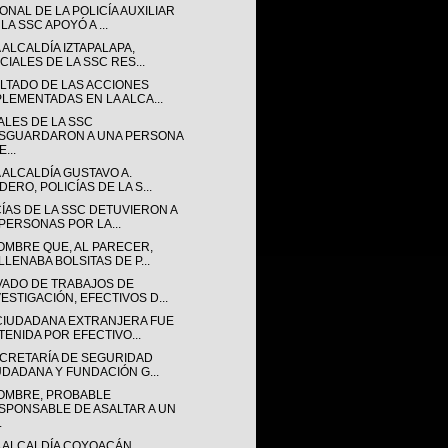
NAL DE LA POLICÍA AUXILIAR
LA SSC APOYÓ A ...
 ALCALDÍA IZTAPALAPA,
CIALES DE LA SSC RES...
LTADO DE LAS ACCIONES
PLEMENTADAS EN LA ALCA...
ALES DE LA SSC
SGUARDARON A UNA PERSONA
...
 ALCALDÍA GUSTAVO A.
ERO, POLICÍAS DE LA S...
CÍAS DE LA SSC DETUVIERON A
 PERSONAS POR LA...
OMBRE QUE, AL PARECER,
LLENABA BOLSITAS DE P...
VADO DE TRABAJOS DE
VESTIGACIÓN, EFECTIVOS D...
CIUDADANA EXTRANJERA FUE
TENIDA POR EFECTIVO...
ECRETARÍA DE SEGURIDAD
UDADANA Y FUNDACIÓN G...
OMBRE, PROBABLE
SPONSABLE DE ASALTAR A UN
.
A ALCALDÍA COYOACÁN,