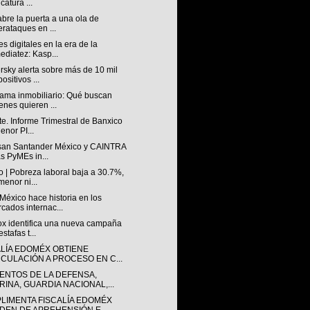
catura ...
abre la puerta a una ola de
erataques en ...
s digitales en la era de la
ediatez: Kasp...
sky alerta sobre más de 10 mil
ositivos ...
ama inmobiliario: Qué buscan
enes quieren ...
e. Informe Trimestral de Banxico
enor PI...
san Santander México y CAINTRA
as PyMEs in...
 | Pobreza laboral baja a 30.7%,
menor ni...
éxico hace historia en los
cados internac...
lox identifica una nueva campaña
stafas t...
ALÍA EDOMÉX OBTIENE
NCULACIÓN A PROCESO EN C...
ENTOS DE LA DEFENSA,
RINA, GUARDIA NACIONAL,...
LIMENTA FISCALÍA EDOMÉX