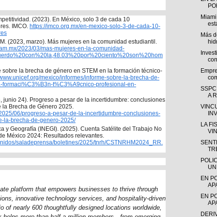
POL
Miami
petitividad. (2023). En México, solo 3 de cada 10 
est
res. IMCO. 
https://imco.org.mx/en-mexico-solo-3-de-cada-10-
res
Más de
Coordinación de Género UNAM. (2023, marzo). Más mujeres en la comunidad estudiantil. 
hid
unam.mx/2023/03/mas-mujeres-en-la-comunidad-
Invest
0acuerdo%20con%20la,48.03%20por%20ciento%20son%20hom
con
me sobre la brecha de género en STEM en la formación técnico-
Empre
//www.unicef.org/mexico/informes/informe-sobre-la-brecha-de-
com
-formaci%C3%B3n-t%C3%A9cnico-profesional-en-
SSPC
A R
junio 24). Progreso a pesar de la incertidumbre: conclusiones 
clave del Informe Global sobre la Brecha de Género 2025. 
VINC
s/2025/06/progreso-a-pesar-de-la-incertidumbre-conclusiones-
IN
re-la-brecha-de-genero-2025/
LA F
ica y Geografía (INEGI). (2025). Cuenta Satélite del Trabajo No 
VI
Remunerado de los Hogares de México 2024: Resultados relevantes. 
ntenidos/saladeprensa/boletines/2025/tnrh/CSTNRHM2024_RR.
SENTE
TR
POLI
UN
EN P
AP
tate platform that empowers businesses to thrive through
EN P
tions, innovative technology services, and hospitality-driven
AP
io of nearly 600 thoughtfully designed locations worldwide,
DERI
 helps more than half a million members—from emerging