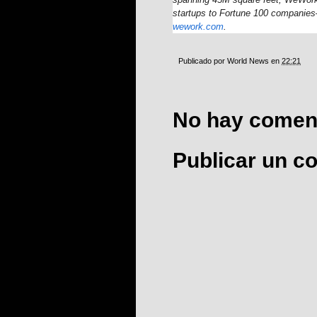
startups to Fortune 100 companies—
wework.com
.
Publicado por
World News
en
22:21
No hay coment
Publicar un c