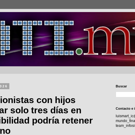
2026
Buscar
ionistas con hijos
ar solo tres días en
Contacto e 
luismart_i
xibilidad podría retener
mundo_fina
team_info
ino