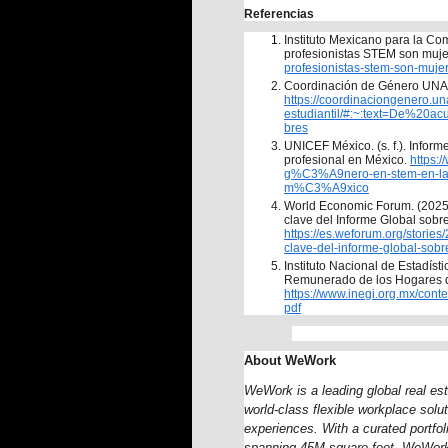
Referencias
Instituto Mexicano para la Com
profesionistas STEM son muje
profesionistas-stem-son-muje
https://coordinaciongenero.
estudiantil/#:~:text=De%2
bres
UNICEF México. (s. f.). Infor
profesional en México. 
https:
g%C3%A9nero-en-stem-en-la
m%C3%A9xico
World Economic Forum. (2025, 
https://es.weforum.org/storie
clave-del-informe-global-sob
Instituto Nacional de Estadíst
https://www.inegi.org.mx/co
pdf
About WeWork
WeWork is a leading global real es
world-class flexible workplace solu
experiences. With a curated portfol
spanning 45M square feet, WeWork