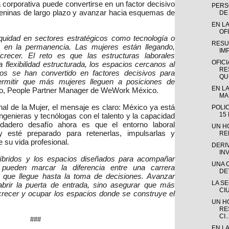
a corporativa puede convertirse en un factor decisivo
PERSO
meninas de largo plazo y avanzar hacia esquemas de
DE 
EN LA
OFI
quidad en sectores estratégicos como tecnología o
RESU
se en la permanencia. Las mujeres están llegando,
IM
recer. El reto es que las estructuras laborales
OFICI
 flexibilidad estructurada, los espacios cercanos al
RE
vos se han convertido en factores decisivos para
QUE
ermitir que más mujeres lleguen a posiciones de
EN LA
ro, People Partner Manager de WeWork México.
MAD
nal de la Mujer, el mensaje es claro: México ya está
POLI
15
ngenieras y tecnólogas con el talento y la capacidad
erdadero desafío ahora es que el entorno laboral
UN H
 esté preparado para retenerlas, impulsarlas y
RE
su vida profesional.
DERI
IN
 híbridos y los espacios diseñados para acompañar
UNA 
a pueden marcar la diferencia entre una carrera
DE
a que llegue hasta la toma de decisiones. Avanzar
LA S
abrir la puerta de entrada, sino asegurar que más
CI
recer y ocupar los espacios donde se construye el
UN H
RE
CI..
###
EN L