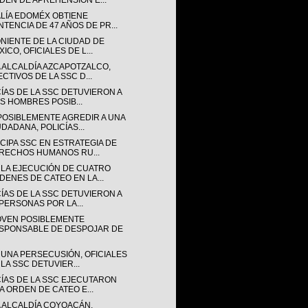
DEN DE APREHENSIÓN E...
ALÍA EDOMÉX OBTIENE
NTENCIA DE 47 AÑOS DE PR...
ONIENTE DE LA CIUDAD DE
ICO, OFICIALES DE L...
A ALCALDÍA AZCAPOTZALCO,
ECTIVOS DE LA SSC D...
CÍAS DE LA SSC DETUVIERON A
IS HOMBRES POSIB...
POSIBLEMENTE AGREDIR A UNA
UDADANA, POLICÍAS...
CIPA SSC EN ESTRATEGIA DE
RECHOS HUMANOS RU...
 LA EJECUCIÓN DE CUATRO
DENES DE CATEO EN LA...
CÍAS DE LA SSC DETUVIERON A
 PERSONAS POR LA...
OVEN POSIBLEMENTE
SPONSABLE DE DESPOJAR DE
 UNA PERSECUSIÓN, OFICIALES
 LA SSC DETUVIER...
CÍAS DE LA SSC EJECUTARON
A ORDEN DE CATEO E...
A ALCALDÍA COYOACÁN,