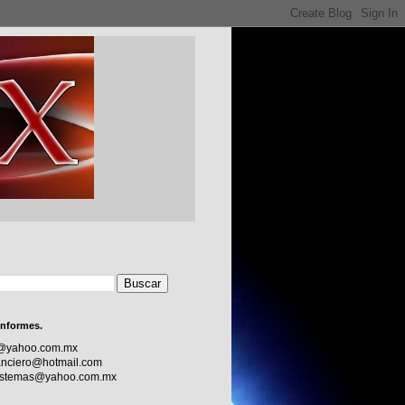
informes.
c@yahoo.com.mx
nciero@hotmail.com
sistemas@yahoo.com.mx