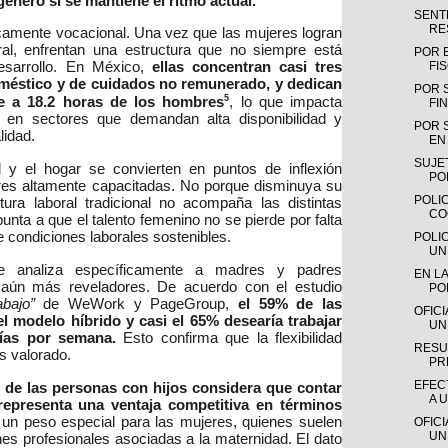
énero si se mantiene el ritmo actual.
SENTE
RE
icamente vocacional. Una vez que las mujeres logran
ral, enfrentan una estructura que no siempre está
POR 
FI
esarrollo. En México,
ellas concentran casi tres
oméstico y de cuidados no remunerado, y dedican
POR 
5
te a 18.2 horas de los hombres
, lo que impacta
FIN
 en sectores que demandan alta disponibilidad y
POR 
lidad.
EN 
SUJE
 y el hogar se convierten en puntos de inflexión
PO
res altamente capacitadas. No porque disminuya su
POLIC
ctura laboral tradicional no acompaña las distintas
CO
unta a que el talento femenino no se pierde por falta
de condiciones laborales sostenibles.
POLI
UN
e analiza específicamente a madres y padres
EN LA
n aún más reveladores. De acuerdo con el estudio
PO
abajo”
de WeWork y PageGroup,
el 59% de las
OFIC
el modelo híbrido y casi el 65% desearía trabajar
UN
días por semana.
Esto confirma que la flexibilidad
RESU
ás valorado.
PR
EFEC
 de las personas con hijos considera que contar
A 
representa una ventaja competitiva en términos
e un peso especial para las mujeres, quienes suelen
OFIC
UN
es profesionales asociadas a la maternidad. El dato