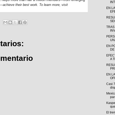
INT
achieve their best work. To learn more, visit
EN L
EF
RESU
SE
TRAS
INV
PERS
UN
arios:
EN P
DE
EFEC
omentario
A 
RESU
PR
EN LA
OF
Casi 
dis
Mexica
par
Kasper
que
El tre