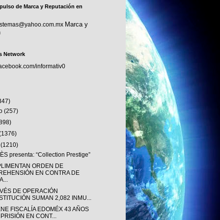
pulso de Marca y Reputación en
Marca y
sistemas@yahoo.com.mx
n
s Network
facebook.com/informativ0
347)
to
(257)
(898)
(1376)
o
(1210)
S presenta: “Collection Prestige”
LIMENTAN ORDEN DE
REHENSIÓN EN CONTRA DE
...
AVÉS DE OPERACIÓN
STITUCIÓN SUMAN 2,082 INMU...
ENE FISCALÍA EDOMÉX 43 AÑOS
 PRISIÓN EN CONT...