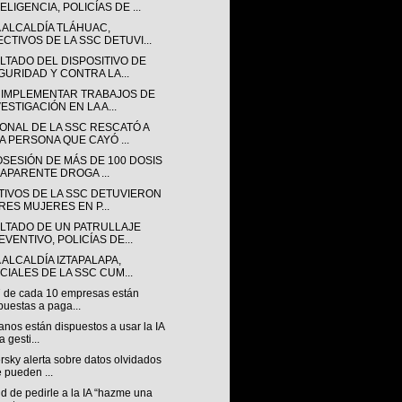
ELIGENCIA, POLICÍAS DE ...
A ALCALDÍA TLÁHUAC,
ECTIVOS DE LA SSC DETUVI...
LTADO DEL DISPOSITIVO DE
GURIDAD Y CONTRA LA...
 IMPLEMENTAR TRABAJOS DE
ESTIGACIÓN EN LA A...
ONAL DE LA SSC RESCATÓ A
A PERSONA QUE CAYÓ ...
OSESIÓN DE MÁS DE 100 DOSIS
 APARENTE DROGA ...
TIVOS DE LA SSC DETUVIERON
TRES MUJERES EN P...
LTADO DE UN PATRULLAJE
EVENTIVO, POLICÍAS DE...
 ALCALDÍA IZTAPALAPA,
ICIALES DE LA SSC CUM...
7 de cada 10 empresas están
puestas a paga...
nos están dispuestos a usar la IA
a gesti...
sky alerta sobre datos olvidados
 pueden ...
nd de pedirle a la IA “hazme una