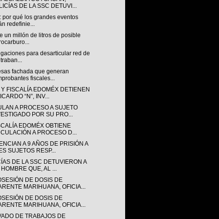
ICÍAS DE LA SSC DETUVI...
: por qué los grandes eventos
án redefinie...
 un millón de litros de posible
rocarburo...
igaciones para desarticular red de
traban...
sas fachada que generan
probantes fiscales...
 Y FISCALÍA EDOMÉX DETIENEN
ICARDO “N”, INV...
ULAN A PROCESO A SUJETO
VESTIGADO POR SU PRO...
ISCALÍA EDOMÉX OBTIENE
NCULACIÓN A PROCESO D...
NCIAN A 9 AÑOS DE PRISIÓN A
ES SUJETOS RESP...
CÍAS DE LA SSC DETUVIERON A
 HOMBRE QUE, AL ...
OSESIÓN DE DOSIS DE
ARENTE MARIHUANA, OFICIA...
OSESIÓN DE DOSIS DE
ARENTE MARIHUANA, OFICIA...
VADO DE TRABAJOS DE