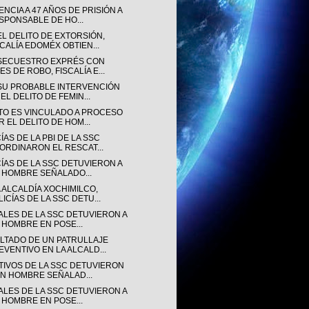
NCIA A 47 AÑOS DE PRISIÓN A
SPONSABLE DE HO...
EL DELITO DE EXTORSIÓN,
SCALÍA EDOMÉX OBTIEN...
SECUESTRO EXPRÉS CON
ES DE ROBO, FISCALÍA E...
SU PROBABLE INTERVENCIÓN
EL DELITO DE FEMIN...
TO ES VINCULADO A PROCESO
R EL DELITO DE HOM...
ÍAS DE LA PBI DE LA SSC
ORDINARON EL RESCAT...
CÍAS DE LA SSC DETUVIERON A
 HOMBRE SEÑALADO...
 ALCALDÍA XOCHIMILCO,
LICÍAS DE LA SSC DETU...
IALES DE LA SSC DETUVIERON A
 HOMBRE EN POSE...
LTADO DE UN PATRULLAJE
EVENTIVO EN LA ALCALD...
TIVOS DE LA SSC DETUVIERON
UN HOMBRE SEÑALAD...
IALES DE LA SSC DETUVIERON A
 HOMBRE EN POSE...