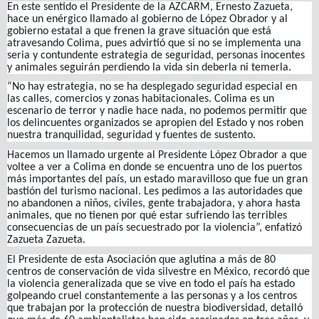
En este sentido el Presidente de la AZCARM, Ernesto Zazueta,
hace un enérgico llamado al gobierno de López Obrador y al
gobierno estatal a que frenen la grave situación que está
atravesando Colima, pues advirtió que si no se implementa una
seria y contundente estrategia de seguridad, personas inocentes
y animales seguirán perdiendo la vida sin deberla ni temerla.
“No hay estrategia, no se ha desplegado seguridad especial en
las calles, comercios y zonas habitacionales. Colima es un
escenario de terror y nadie hace nada, no podemos permitir que
los delincuentes organizados se apropien del Estado y nos roben
nuestra tranquilidad, seguridad y fuentes de sustento.
Hacemos un llamado urgente al Presidente López Obrador a que
voltee a ver a Colima en donde se encuentra uno de los puertos
más importantes del país, un estado maravilloso que fue un gran
bastión del turismo nacional. Les pedimos a las autoridades que
no abandonen a niños, civiles, gente trabajadora, y ahora hasta
animales, que no tienen por qué estar sufriendo las terribles
consecuencias de un país secuestrado por la violencia”, enfatizó
Zazueta Zazueta.
El Presidente de esta Asociación que aglutina a más de 80
centros de conservación de vida silvestre en México, recordó que
la violencia generalizada que se vive en todo el país ha estado
golpeando cruel constantemente a las personas y a los centros
que trabajan por la protección de nuestra biodiversidad, detalló