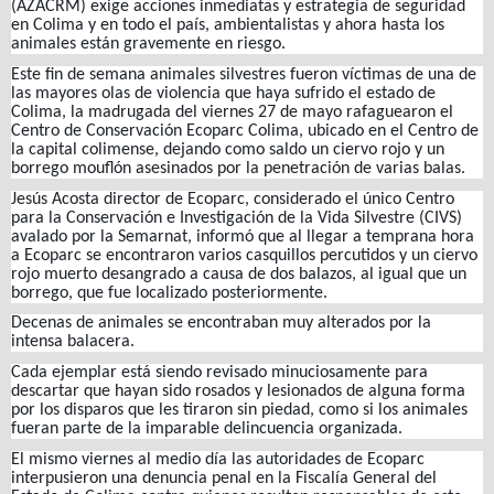
(AZACRM) exige acciones inmediatas y estrategia de seguridad
en Colima y en todo el país, ambientalistas y ahora hasta los
animales están gravemente en riesgo.
Este fin de semana animales silvestres fueron víctimas de una de
las mayores olas de violencia que haya sufrido el estado de
Colima, la madrugada del viernes 27 de mayo rafaguearon el
Centro de Conservación Ecoparc Colima, ubicado en el Centro de
la capital colimense, dejando como saldo un ciervo rojo y un
borrego mouflón asesinados por la penetración de varias balas.
Jesús Acosta director de Ecoparc, considerado el único Centro
para la Conservación e Investigación de la Vida Silvestre (CIVS)
avalado por la Semarnat, informó que al llegar a temprana hora
a Ecoparc se encontraron varios casquillos percutidos y un ciervo
rojo muerto desangrado a causa de dos balazos, al igual que un
borrego, que fue localizado posteriormente.
Decenas de animales se encontraban muy alterados por la
intensa balacera.
Cada ejemplar está siendo revisado minuciosamente para
descartar que hayan sido rosados y lesionados de alguna forma
por los disparos que les tiraron sin piedad, como si los animales
fueran parte de la imparable delincuencia organizada.
El mismo viernes al medio día las autoridades de Ecoparc
interpusieron una denuncia penal en la Fiscalía General del