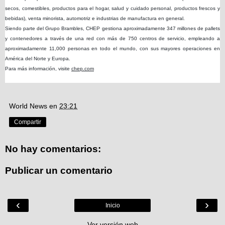
secos, comestibles, productos para el hogar, salud y cuidado personal, productos frescos y
bebidas), venta minorista, automotriz e industrias de manufactura en general.
Siendo parte del Grupo Brambles, CHEP gestiona aproximadamente 347 millones de pallets
y contenedores a través de una red con más de 750 centros de servicio, empleando a
aproximadamente 11,000 personas en todo el mundo, con sus mayores operaciones en
América del Norte y Europa.
Para más información, visite
chep.com
World News
en
23:21
Compartir
No hay comentarios:
Publicar un comentario
‹
›
Inicio
Ver versión web