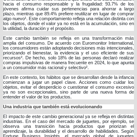
hacia el consumo responsable y la frugalidad: 93.7% de los
jóvenes afirma cuidar sus pertenencias para ahorrar a largo
plazo, mientras que 89.4% prefiere reutilizar en lugar de comprar
algo nuevo¹. Este comportamiento refleja una relación distinta con
los objetos, donde el valor ya no está en la acumulación, sino en
la utilidad, la duración y el propósito.
Este cambio también se refleja en una transformación más
amplia del consumo. De acuerdo con Euromonitor International,
los consumidores están adoptando decisiones más intencionales,
priorizando el bienestar, la evidencia y el uso eficiente de sus
recursos². De hecho, solo 18% de las personas declaró realizar
compras impulsivas de manera frecuente en 2024, lo que apunta
a un consumidor más racional y selectivo².
En este contexto, los hábitos que se desarrollan desde la infancia
comienzan a jugar un papel clave. Acciones como cuidar los
objetos, evitar el desperdicio o cuestionar el consumo excesivo
ya no son excepcionales, sino parte de una nueva forma de
entender el valor de los productos.
Una industria que también está evolucionando
El impacto de este cambio generacional ya se refleja en distintas
industrias. En el caso del mercado de juguetes, por ejemplo, se
observa una transición hacia productos que priorizan el
aprendizaje, la durabilidad y el desarrollo de habilidades. Según
Fortune Business Insights, el mercado global de juguetes