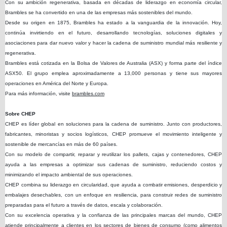
Con su ambición regenerativa, basada en décadas de liderazgo en economía circular,
Brambles se ha convertido en una de las empresas más sostenibles del mundo.
Desde su origen en 1875, Brambles ha estado a la vanguardia de la innovación. Hoy,
continúa invirtiendo en el futuro, desarrollando tecnologías, soluciones digitales y
asociaciones para dar nuevo valor y hacer la cadena de suministro mundial más resiliente y
regenerativa.
Brambles está cotizada en la Bolsa de Valores de Australia (ASX) y forma parte del índice
ASX50. El grupo emplea aproximadamente a 13,000 personas y tiene sus mayores
operaciones en América del Norte y Europa.
Para más información, visite
brambles.com
Sobre CHEP
CHEP es líder global en soluciones para la cadena de suministro. Junto con productores,
fabricantes, minoristas y socios logísticos, CHEP promueve el movimiento inteligente y
sostenible de mercancías en más de 60 países.
Con su modelo de compartir, reparar y reutilizar los pallets, cajas y contenedores, CHEP
ayuda a las empresas a optimizar sus cadenas de suministro, reduciendo costos y
minimizando el impacto ambiental de sus operaciones.
CHEP combina su liderazgo en circularidad, que ayuda a combatir emisiones, desperdicio y
embalajes desechables, con un enfoque en resiliencia, para construir redes de suministro
preparadas para el futuro a través de datos, escala y colaboración.
Con su excelencia operativa y la confianza de las principales marcas del mundo, CHEP
atiende principalmente a clientes en los sectores de bienes de consumo (como alimentos