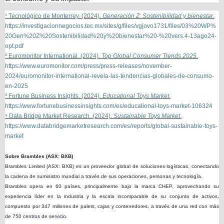
¹ Tecnológico de Monterrey. (2024).
Generación Z: Sostenibilidad y bienestar
.
https://investigacionnegocios.tec.mx/sites/g/files/vgjovo1731/files/03%20WP%
20Gen%20Z%20Sostenibilidad%20y%20bienestar%20-%20vers.4-13ago24-
opt.pdf
² Euromonitor International. (2024).
Top Global Consumer Trends 2025
.
https://www.euromonitor.com/press/press-releases/november-
2024/euromonitor-international-revela-las-tendencias-globales-de-consumo-
en-2025
³ Fortune Business Insights. (2024).
Educational Toys Market
.
https://www.fortunebusinessinsights.com/es/educational-toys-market-106324
⁴ Data Bridge Market Research. (2024).
Sustainable Toys Market
.
https://www.databridgemarketresearch.com/es/reports/global-sustainable-toys-
market
Sobre Brambles (ASX: BXB)
Brambles Limited (ASX: BXB) es un proveedor global de soluciones logísticas, conectando
la cadena de suministro mundial a través de sus operaciones, personas y tecnología.
Brambles opera en 60 países, principalmente bajo la marca CHEP, aprovechando su
experiencia líder en la industria y la escala incomparable de su conjunto de activos,
compuesto por 347 millones de palets, cajas y contenedores, a través de una red con más
de 750 centros de servicio.