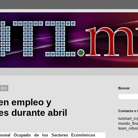
022
Buscar
 en empleo y
s durante abril
Contacto e 
luismart_i
mundo_fina
team_info
rsonal Ocupado de los Sectores Económicos