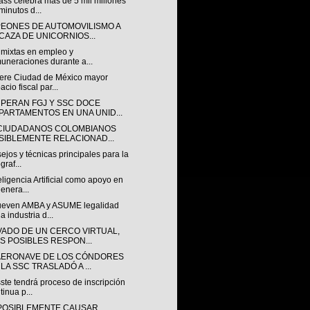
ss celebra más de 5 mil millones
minutos d...
EONES DE AUTOMOVILISMO A
 CAZA DE UNICORNIOS...
 mixtas en empleo y
uneraciones durante a...
ere Ciudad de México mayor
acio fiscal par...
PERAN FGJ Y SSC DOCE
PARTAMENTOS EN UNA UNID...
CIUDADANOS COLOMBIANOS
SIBLEMENTE RELACIONAD...
ejos y técnicas principales para la
graf...
eligencia Artificial como apoyo en
genera...
even AMBA y ASUME legalidad
la industria d...
VADO DE UN CERCO VIRTUAL,
IS POSIBLES RESPON...
AERONAVE DE LOS CÓNDORES
LA SSC TRASLADÓ A ...
ste tendrá proceso de inscripción
tinua p...
POSIBLEMENTE CAUSAR