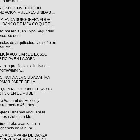
ero desde u...
A ICATI CONVENIO CON
NDACIÓN MUJERES UNIDAS ...
MIENDA SUBGOBERNADOR
L BANCO DE MÉXICO QUE E...
ec presenta, en Expo Seguridad
ico, su por...
cias de arquitectura y diseño en
ndustri...
LICÍA AUXILIAR DE LA SSC
TICIPA EN LA JORN...
an la pre fiesta exclusiva de
orrowland y...
C INVITA A LA CIUDADANÍA A
RMAR PARTE DE LA...
A QUINTA EDICIÓN DEL WORD
T 3.0 EN EL MUSE...
ra Walmart de México y
troamérica 45 años ...
jeros Urbanos adquiere la
resa Zubut en Mé...
reenLake avanza en la
eriencia de la nube ...
ENA COMPAÑÍA DE DANZA
NVEXUS “EL AZUL DEL CI...