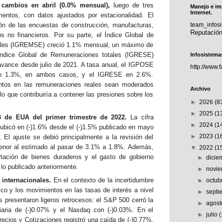
cambios en abril (0.0% mensual),
luego de tres
Manejo e im
Internet.
ntos, con datos ajustados por estacionalidad. El
ión de las encuestas de construcción, manufacturas,
team_info
Reputació
s no financieros. Por su parte, el Índice Global de
les (IGREMSE) creció 1.1% mensual, un máximo de
Índice Global de Remuneraciones totales (IGRESE)
Infosistema
vance desde julio de 2021. A tasa anual, el IGPOSE
http://www.
n 1.3%, en ambos casos, y el IGRESE en 2.6%.
tos en las remuneraciones reales sean moderados
Archivo
 lo que contribuiría a contener las presiones sobre los
►
2026
(8
►
2025
(1
B de EUA del primer trimestre de 2022.
La cifra
►
2024
(1
e ubicó en (-)1.6% desde el (-)1.5% publicado en mayo
►
2023
(1
El ajuste se debió principalmente a la revisión del
enor al estimado al pasar de 3.1% a 1.8%. Además,
▼
2022
(1
tación de bienes duraderos y el gasto de gobierno
►
dici
lo publicado anteriormente.
►
novi
 internacionales.
En el contexto de la incertidumbre
►
octub
co y los movimientos en las tasas de interés a nivel
►
sept
os presentaron ligeros retrocesos: el S&P 500 cerró la
►
agos
iaria de (-)0.07% y el Nasdaq con (-)0.03%. En el
►
julio
recios y Cotizaciones registró una caída de (-)0.77%.