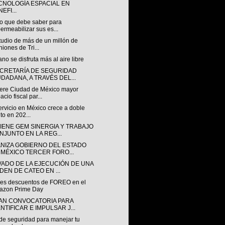
CNOLOGÍA ESPACIAL EN
EFI...
lo que debe saber para
ermeabilizar sus es...
tudio de más de un millón de
niones de Tri...
ano se disfruta más al aire libre
ECRETARÍA DE SEGURIDAD
UDADANA, A TRAVÉS DEL...
ere Ciudad de México mayor
acio fiscal par...
rvicio en México crece a doble
ito en 202...
IENE GEM SINERGIA Y TRABAJO
NJUNTO EN LA REG...
NIZA GOBIERNO DEL ESTADO
 MÉXICO TERCER FORO...
VADO DE LA EJECUCIÓN DE UNA
DEN DE CATEO EN ...
es descuentos de FOREO en el
azon Prime Day
AN CONVOCATORIA PARA
NTIFICAR E IMPULSAR J...
 de seguridad para manejar tu