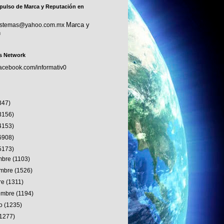
pulso de Marca y Reputación en
Marca y
sistemas@yahoo.com.mx
n
s Network
facebook.com/informativ0
347)
3156)
4153)
6908)
5173)
embre
(1103)
embre
(1526)
re
(1311)
iembre
(1194)
to
(1235)
(1277)