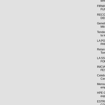
din
FIRM
FU
RECO
DE
Genet
Méx
Tenden
la i
LA PO
PAR
Relanz
Tom
LA SS
FO
INICI
FES
Celeb
Cen
Mensa
emp
HPE G
exp
ESTR
CO