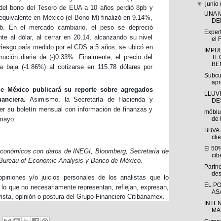
▼
junio
o del bono del Tesoro de EUA a 10 años perdió 8pb y
UNA 
equivalente en México (el Bono M) finalizó en 9.14%,
DE
b. En el mercado cambiario, el peso se depreció
Expert
e al dólar, al cerrar en 20.14, alcanzando su nivel
el 
riesgo país medido por el CDS a 5 años, se ubicó en
IMPU
ución diaria de (-)0.33%. Finalmente, el precio del
TE
BEN
a baja (-1.86%) al cotizarse en 115.78 dólares por
Subcu
apr
e México publicará su reporte sobre agregados
LLUV
nanciera.
Asimismo, la Secretaría de Hacienda y
DE
er su boletín mensual con información de finanzas y
möblu
de 
 mayo.
BBVA 
cli
El 50
Económicos con datos de INEGI, Bloomberg, Secretaría de
cib
 Bureau of Economic Analysis y Banco de México.
Partn
des
piniones y/o juicios personales de los analistas que lo
EL P
, lo que no necesariamente representan, reflejan, expresan,
AS
ista, opinión o postura del Grupo Financiero Citibanamex.
INTE
MA