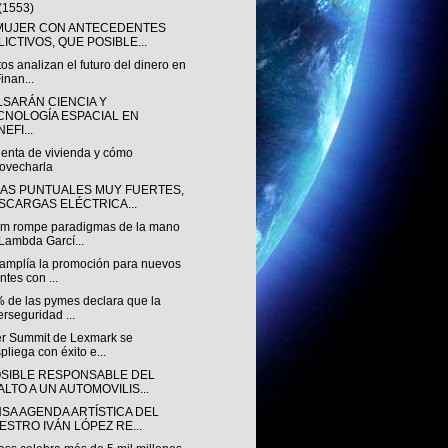
(1553)
MUJER CON ANTECEDENTES
LICTIVOS, QUE POSIBLE...
os analizan el futuro del dinero en
Finan...
LSARÁN CIENCIA Y
CNOLOGÍA ESPACIAL EN
EFI...
enta de vivienda y cómo
ovecharla
IAS PUNTUALES MUY FUERTES,
SCARGAS ELÉCTRICA...
m rompe paradigmas de la mano
Lambda Garcí...
amplía la promoción para nuevos
entes con ...
% de las pymes declara que la
erseguridad ...
er Summit de Lexmark se
pliega con éxito e...
OSIBLE RESPONSABLE DEL
ALTO A UN AUTOMOVILIS...
NSA AGENDA ARTÍSTICA DEL
ESTRO IVÁN LÓPEZ RE...