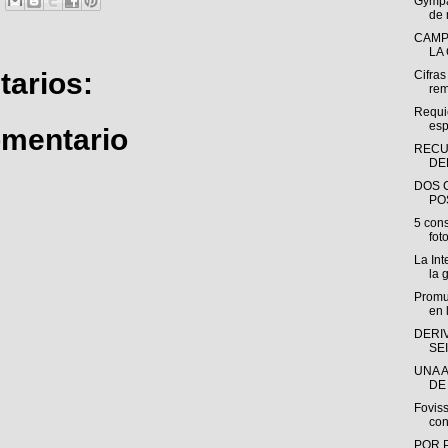
Gympa
de 
CAMP
LA
arios:
Cifras
rem
Requi
esp
omentario
RECU
DE
DOS 
PO
5 cons
foto
La Int
la 
Promu
en 
DERI
SE
UNA 
DE 
Foviss
con
POR 