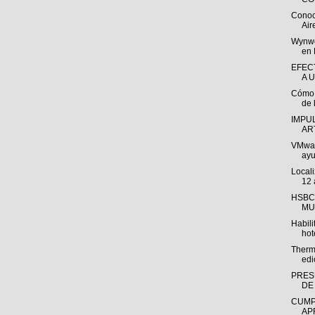
Conoc
Air
Wynwo
en 
EFEC
A 
Cómo 
de 
IMPU
AR
VMwar
ayu
Local
12 
HSBC
MU
Habil
hot
Thermo
edi
PRES
DE
CUMP
AP