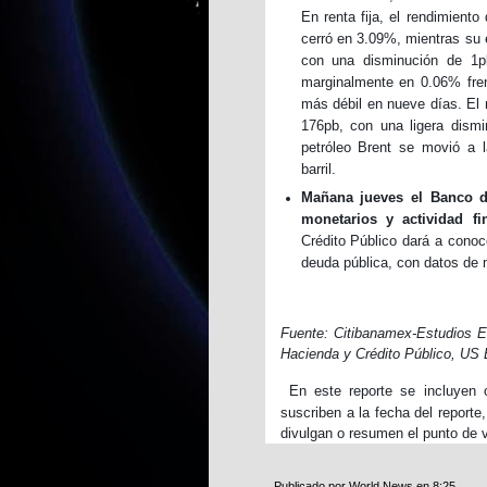
En renta fija, el rendimient
cerró en 3.09%, mientras su 
con una disminución de 1p
marginalmente en 0.06% frent
más débil en nueve días. El 
176pb, con una ligera dismin
petróleo Brent se movió a l
barril.
Mañana jueves el Banco d
monetarios y actividad fi
Crédito Público dará a conoc
deuda pública, con datos de
Fuente: Citibanamex-Estudios 
Hacienda y Crédito Público, US
En este reporte se incluyen o
suscriben a la fecha del reporte
divulgan o resumen el punto de v
Publicado por
World News
en
8:25