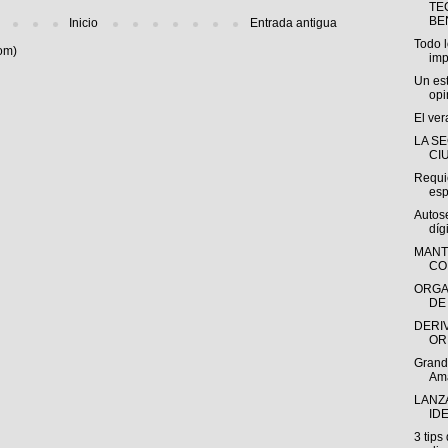
TE
BEN
Inicio
Entrada antigua
Todo 
om)
imp
Un es
opi
El ver
LA S
CI
Requi
esp
Autose
díg
MANT
CO
ORGA
DE
DERI
OR
Grand
Am
LANZ
IDE
3 tips