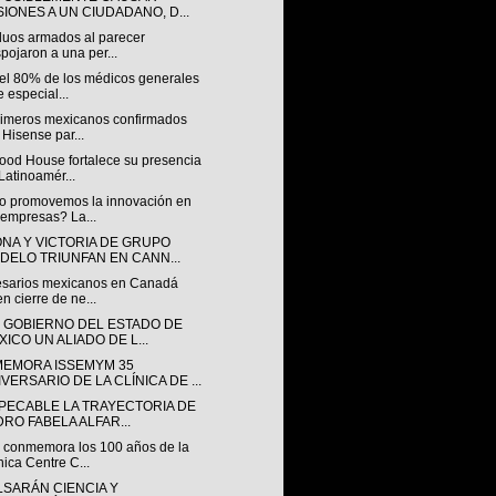
SIONES A UN CIUDADANO, D...
iduos armados al parecer
pojaron a una per...
el 80% de los médicos generales
e especial...
rimeros mexicanos confirmados
 Hisense par...
od House fortalece su presencia
Latinoamér...
 promovemos la innovación en
 empresas? La...
NA Y VICTORIA DE GRUPO
DELO TRIUNFAN EN CANN...
sarios mexicanos en Canadá
en cierre de ne...
L GOBIERNO DEL ESTADO DE
XICO UN ALIADO DE L...
EMORA ISSEMYM 35
VERSARIO DE LA CLÍNICA DE ...
MPECABLE LA TRAYECTORIA DE
DRO FABELA ALFAR...
conmemora los 100 años de la
nica Centre C...
LSARÁN CIENCIA Y