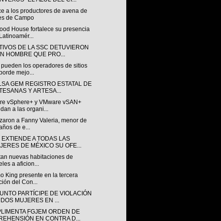
e a los productores de avena de
es de Campo
od House fortalece su presencia
Latinoamér...
TIVOS DE LA SSC DETUVIERON
UN HOMBRE QUE PRO...
pueden los operadores de sitios
borde mejo...
LSA GEM REGISTRO ESTATAL DE
TESANAS Y ARTESA...
e vSphere+ y VMware vSAN+
dan a las organi...
izaron a Fanny Valeria, menor de
años de e...
 EXTIENDE A TODAS LAS
JERES DE MÉXICO SU OFE...
itan nuevas habitaciones de
eles a aficion...
 King presente en la tercera
ción del Con...
UNTO PARTÍCIPE DE VIOLACIÓN
 DOS MUJERES EN ...
LIMENTA FGJEM ORDEN DE
REHENSIÓN EN CONTRA D...