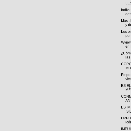
LE
Indiv
des
Más d
y d
Los p
por
Wynwo
en 
¿Cómo
las
CORO
MO
Empre
viv
ES E
MÉ
CONM
ANI
ES I
ISI
OPPO 
icó
IMPU