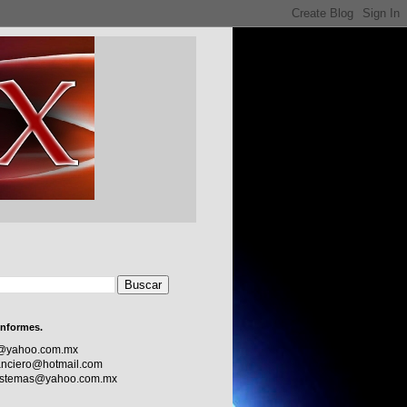
informes.
c@yahoo.com.mx
nciero@hotmail.com
sistemas@yahoo.com.mx