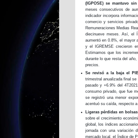
(IGPOSE) se mantuvo sin 
meses consecutivos de aume
indicador incorpora informac
comercio y servicios privado
Remuneraciones Medias Rea
diecinueve meses. Así, el 
aumentó en 0.8%, el mayor a
y el IGREMSE crecieron e
Estimamos que los incremen
durante lo que resta del año,
precios.
Se revisó a la baja el PI
trimestral anualizada final s
pasado y +6.9% del 4T2021. 
consumo privado, que fue m
se registró una menor expor
acentuó su caída, respecto a 
Ligeras pérdidas en bolsas
sobre el crecimiento económi
global, los índices accionari
jornada con una variación d
mercado local, el Índice de P