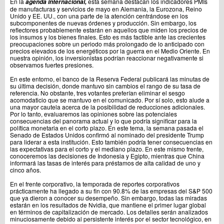
En la
esta semana destacan los indicadores PMIs
agenda internacional,
de manufacturas y servicios de mayo en Alemania, la Eurozona, Reino
Unido y EE. UU., con una parte de la atención centrándose en los
subcomponentes de nuevas órdenes y producción. Sin embargo, los
reflectores probablemente estarán en aquellos que miden los precios de
los insumos y los bienes finales. Esto es más factible ante las crecientes
preocupaciones sobre un periodo más prolongado de lo anticipado con
precios elevados de los energéticos por la guerra en el Medio Oriente. En
nuestra opinión, los inversionistas podrían reaccionar negativamente si
observamos fuertes presiones.
En este entorno, el banco de la Reserva Federal publicará las minutas de
su última decisión, donde mantuvo sin cambios el rango de su tasa de
referencia. No obstante, tres votantes preferían eliminar el sesgo
acomodaticio que se mantuvo en el comunicado. Por sí solo, esto alude a
una mayor cautela acerca de la posibilidad de reducciones adicionales.
Por lo tanto, evaluaremos las opiniones sobre las potenciales
consecuencias del panorama actual y lo que podría significar para la
política monetaria en el corto plazo. En este tema, la semana pasada el
Senado de Estados Unidos confirmó al nominado del presidente Trump
para liderar a esta institución. Esto también podría tener consecuencias en
las expectativas para el corto y el mediano plazo. En este mismo frente,
conoceremos las decisiones de Indonesia y Egipto, mientras que China
informará las tasas de interés para préstamos de alta calidad de uno y
cinco años.
En el frente corporativo, la temporada de reportes corporativos
prácticamente ha llegado a su fin con 90.8% de las empresas del S&P 500
que ya dieron a conocer su desempeño. Sin embargo, todas las miradas
estarán en los resultados de Nvidia, que mantiene el primer lugar global
en términos de capitalización de mercado. Los detalles serán analizados
minuciosamente debido al persistente interés por el sector tecnológico, en