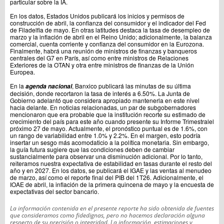
particular sobre la IA.
En los datos, Estados Unidos publicará los inicios y permisos de
construcción de abril, la confianza del consumidor y el indicador del Fed
de Filadelfia de mayo. En otras latitudes destaca la tasa de desempleo de
marzo y la inflación de abril en el Reino Unido; adicionalmente, la balanza
comercial, cuenta corriente y confianza del consumidor en la Eurozona.
Finalmente, habrá una reunión de ministros de finanzas y banqueros
centrales del G7 en París, así como entre ministros de Relaciones
Exteriores de la OTAN y otra entre ministros de finanzas de la Unión
Europea.
En la
, Banxico publicará las minutas de su última
agenda nacional
decisión, donde recortaron la tasa de interés a 6.50%. La Junta de
Gobierno adelantó que considera apropiado mantenerla en este nivel
hacia delante. En noticias relacionadas, un par de subgobernadores
mencionaron que era probable que la institución recorte su estimado de
crecimiento del país para este año cuando presente su Informe Trimestralel
próximo 27 de mayo. Actualmente, el pronóstico puntual es de 1.6%, con
un rango de variabilidad entre 1.0% y 2.2%. En el margen, esto podría
insertar un sesgo más acomodaticio a la política monetaria. Sin embargo,
la guía futura sugiere que las condiciones deben de cambiar
sustancialmente para observar una disminución adicional. Por lo tanto,
reiteramos nuestra expectativa de estabilidad en tasas durante el resto del
año y en 2027. En los datos, se publicará el IGAE y las ventas al menudeo
de marzo, así como el reporte final del PIB del 1T26. Adicionalmente, el
IOAE de abril, la inflación de la primera quincena de mayo y la encuesta de
expectativas del sector bancario.
La información contenida en el presente reporte ha sido obtenida de fuentes
que consideramos como fidedignas, pero no hacemos declaración alguna
respecto de su precisión o integridad. La información, estimaciones y