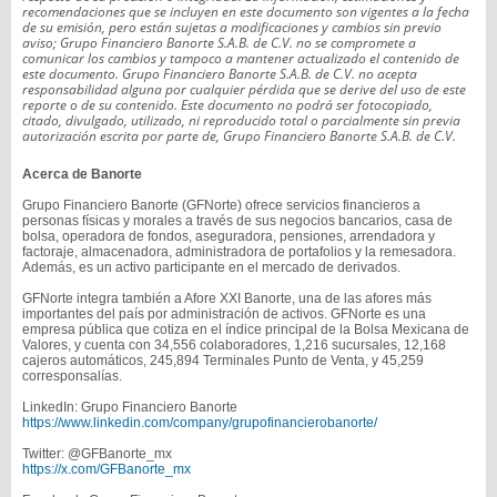
recomendaciones que se incluyen en este documento son vigentes a la fecha
de su emisión, pero están sujetas a modificaciones y cambios sin previo
aviso; Grupo Financiero Banorte S.A.B. de C.V. no se compromete a
comunicar los cambios y tampoco a mantener actualizado el contenido de
este documento. Grupo Financiero Banorte S.A.B. de C.V. no acepta
responsabilidad alguna por cualquier pérdida que se derive del uso de este
reporte o de su contenido. Este documento no podrá ser fotocopiado,
citado, divulgado, utilizado, ni reproducido total o parcialmente sin previa
autorización escrita por parte de, Grupo Financiero Banorte S.A.B. de C.V.
Acerca de Banorte
Grupo Financiero Banorte (GFNorte) ofrece servicios financieros a
personas físicas y morales a través de sus negocios bancarios, casa de
bolsa, operadora de fondos, aseguradora, pensiones, arrendadora y
factoraje, almacenadora, administradora de portafolios y la remesadora.
Además, es un activo participante en el mercado de derivados.
GFNorte integra también a Afore XXI Banorte, una de las afores más
importantes del país por administración de activos. GFNorte es una
empresa pública que cotiza en el índice principal de la Bolsa Mexicana de
Valores, y cuenta con 34,556 colaboradores, 1,216 sucursales, 12,168
cajeros automáticos, 245,894 Terminales Punto de Venta, y 45,259
corresponsalías.
LinkedIn: Grupo Financiero Banorte
https://www.linkedin.com/company/grupofinancierobanorte/
Twitter: @GFBanorte_mx
https://x.com/GFBanorte_mx