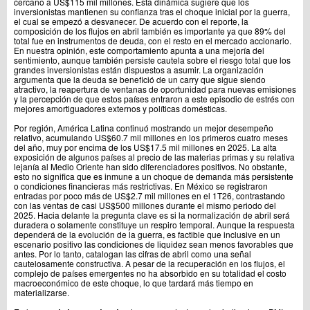
cercano a US$115 mil millones. Esta dinámica sugiere que los
inversionistas mantienen su confianza tras el choque inicial por la guerra,
el cual se empezó a desvanecer. De acuerdo con el reporte, la
composición de los flujos en abril también es importante ya que 89% del
total fue en instrumentos de deuda, con el resto en el mercado accionario.
En nuestra opinión, este comportamiento apunta a una mejoría del
sentimiento, aunque también persiste cautela sobre el riesgo total que los
grandes inversionistas están dispuestos a asumir. La organización
argumenta que la deuda se benefició de un carry que sigue siendo
atractivo, la reapertura de ventanas de oportunidad para nuevas emisiones
y la percepción de que estos países entraron a este episodio de estrés con
mejores amortiguadores externos y políticas domésticas.
Por región, América Latina continuó mostrando un mejor desempeño
relativo, acumulando US$60.7 mil millones en los primeros cuatro meses
del año, muy por encima de los US$17.5 mil millones en 2025. La alta
exposición de algunos países al precio de las materias primas y su relativa
lejanía al Medio Oriente han sido diferenciadores positivos. No obstante,
esto no significa que es inmune a un choque de demanda más persistente
o condiciones financieras más restrictivas. En México se registraron
entradas por poco más de US$2.7 mil millones en el 1T26, contrastando
con las ventas de casi US$500 millones durante el mismo periodo del
2025. Hacia delante la pregunta clave es si la normalización de abril será
duradera o solamente constituye un respiro temporal. Aunque la respuesta
dependerá de la evolución de la guerra, es factible que inclusive en un
escenario positivo las condiciones de liquidez sean menos favorables que
antes. Por lo tanto, catalogan las cifras de abril como una señal
cautelosamente constructiva. A pesar de la recuperación en los flujos, el
complejo de países emergentes no ha absorbido en su totalidad el costo
macroeconómico de este choque, lo que tardará más tiempo en
materializarse.